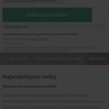
Oferta kończy się za
0
2
D
:
1
7
H
:
0
3
M
:
2
6
S
DODAJ DO KOSZYKA
W magazynie
Bezpieczne zakupy z 8‑tygodniowym prawem zwrotu
wraz z bezpłatnym
Zwrot przesyłki
Producent:
Teufel
Instrukcje bezpieczeństwa
Części zamienne
naprawy
Aktualizacja oprogramowania
Prawny obowiązek zapewnienia zgodności towaru z umową
IE
AKCESORIA
PEŁNA ZAWARTOŚĆ ZESTAWU
WSPARCIE
Najważniejsze cechy
Dlatego kochamy ten produkt
Subwoofer, który nie idzie na kompromisy. T 4000 oferuje
przekonujące odtwarzanie i maksymalną integrację w pokoju np. nie
rzuca się w oczy na szafce pod telewizor, pod sofą lub przy ścianie.