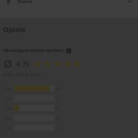
Głośnik
Opinie
Tak oceniają ten produkt nasi klienci
4.75
(4.75 z 5 dla 16 ocen)
5
14
4
0
3
2
2
0
1
0