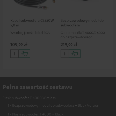
Kabel subwoofera C3550W
Bezprzewodowy moduł do
5,0 m
subwoofera
Wysokiej jakości kabel RCA
Odbiornik dla T 4000/S 6000
do bezprzewdowego
przesyłania sygnałów
109,
zł
219,
zł
00
00
subwoofera
Pełna zawartość zestawu
Płaski subwoofer T 4000 Wireless
1 × Bezprzewodowy moduł do subwoofera – Black Version
1 × Płaski subwoofer T 4000 – Black