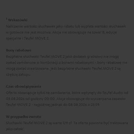
k
c
y
t
e
c
1
o
Wskazówki
z
Naliczenie wartości słuchawek jako rabatu lub wypłata wartości słuchawek
w
w gotówce nie jest możliwa. Akcja nie obowiązuje na towar B, edycje
ą
e
specjalne i Teufel MOVE 2.
c
Bony rabatowe
e
Bezpłatne słuchawki Teufel MOVE 2 jako dodatek gratisowy nie mogą
g
zostać zamówione w kombinacji z bonami rabatowymi - bony rabatowe nie
mogą zostać zrealizowane, jeśli bezpłatne słuchawki Teufel MOVE 2 są
w
częścią zakupu.
a
Czas obowiązywania
r
Oferta obowiązuje tylko na zamówienia, które wpłynęły do Teufel Audio od
a
03.08.2026 od godziny 00:00. Akcja obowiązuje do wyczerpania zapasów
Teufel MOVE 2 - najpóźniej jednak do 08.08.2026 o 23:59.
n
c
W przypadku zwrotu
Słuchawki Teufel MOVE 2 są warte 129 zł. Ta oferta powinna być traktowana
j
jako całość.
i