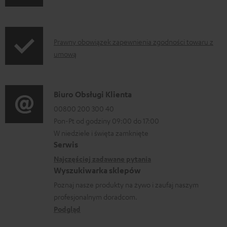
n
o
f
p
o
o
I
Prawny obowiązek zapewnienia zgodności towaru z
r
b
umową
n
m
r
f
a
a
o
D
Biuro Obsługi Klienta
c
n
r
a
00800 200 300 40
j
i
m
Pon-Pt od godziny 09:00 do 17:00
n
e
a
a
W niedziele i święta zamknięte
e
o
Serwis
c
k
w
Najczęściej zadawane pytania
j
o
Wyszukiwarka sklepów
y
e
n
Poznaj nasze produkty na żywo i zaufaj naszym
s
d
profesjonalnym doradcom.
t
y
o
Podgląd
a
ł
t