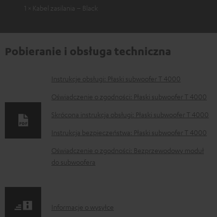
1 × Kabel zasilania – Black
Pobieranie i obsługa techniczna
D
Instrukcje obsługi: Płaski subwoofer T 4000
o
Oświadczenie o zgodności: Płaski subwoofer T 4000
k
Skrócona instrukcja obsługi: Płaski subwoofer T 4000
u
Instrukcja bezpieczeństwa: Płaski subwoofer T 4000
m
e
Oświadczenie o zgodności: Bezprzewodowy moduł
do subwoofera
n
t
y
I
Informacje o wysyłce
d