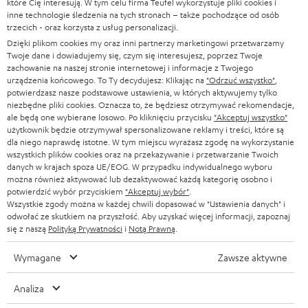
które Cię interesują. W tym celu firma Teufel wykorzystuje pliki cookies i
SOUNDBARY
inne technologie śledzenia na tych stronach – także pochodzące od osób
e
KARIERA
trzecich - oraz korzysta z usług personalizacji.
NIEMCY
t
Dzięki plikom cookies my oraz inni partnerzy marketingowi przetwarzamy
GŁOŚNIKI HIFI
KONTAKT PRASOWY
Twoje dane i dowiadujemy się, czym się interesujesz, poprzez Twoje
t
AUSTRIA
zachowanie na naszej stronie internetowej i informacje z Twojego
SMART HOME
e
urządzenia końcowego. To Ty decydujesz: Klikając na
"Odrzuć wszystko"
,
B2B
potwierdzasz nasze podstawowe ustawienia, w których aktywujemy tylko
r
SZWAJCARIA
BLUETOOTH
niezbędne pliki cookies. Oznacza to, że będziesz otrzymywać rekomendacje,
BLOG
ale będą one wybierane losowo. Po kliknięciu przycisku
"Akceptuj wszystko"
a
użytkownik będzie otrzymywał spersonalizowane reklamy i treści, które są
SŁUCHAWKI
HOLANDIA
NEWSLETTER
dla niego naprawdę istotne. W tym miejscu wyrażasz zgodę na wykorzystanie
wszystkich plików cookies oraz na przekazywanie i przetwarzanie Twoich
SŁUCHAWKI BLUETOOTH
danych w krajach spoza UE/EOG. W przypadku indywidualnego wyboru
SKLEPY
można również aktywować lub dezaktywować każdą kategorię osobno i
BELGIA
potwierdzić wybór przyciskiem
"Akceptuj wybór"
.
WIEŻE HI-FI
KORZYŚCI
Wszystkie zgody można w każdej chwili dopasować w "Ustawienia danych" i
odwołać ze skutkiem na przyszłość. Aby uzyskać więcej informacji, zapoznaj
FRANCJA
GŁOŚNIKI
się z naszą
Polityką Prywatności
i
Notą Prawną
.
TEUFEL STORY
POLSKA
ULTIMA
Wymagane
Zawsze aktywne
ZARZĄD
SŁUCHAWKI DOUSZNE
Analiza
HISZPANIA
TROSKA O ŚRODOWISKO