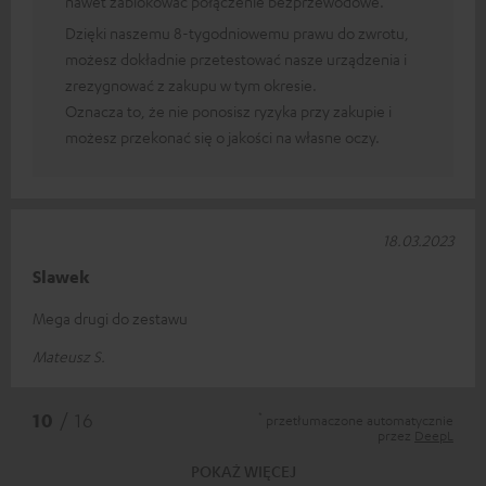
nawet zablokować połączenie bezprzewodowe.
Dzięki naszemu 8-tygodniowemu prawu do zwrotu,
możesz dokładnie przetestować nasze urządzenia i
zrezygnować z zakupu w tym okresie.
Oznacza to, że nie ponosisz ryzyka przy zakupie i
możesz przekonać się o jakości na własne oczy.
18.03.2023
Slawek
Mega drugi do zestawu
Mateusz S.
*
10
/ 16
przetłumaczone automatycznie
przez
DeepL
POKAŻ WIĘCEJ