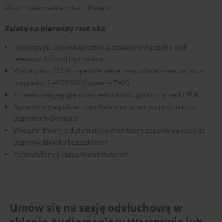
Mistrz maskowania, mistrz dźwięku.
Zalety na pierwszy rzut oka
Innowacyjna budowa umożliwia ustawienie na szafce pod
telewizor, lub pod tapczanem
Wzmacniacz 250 W zapewnia pełne basu odtwarzanie tak jak w
przypadku S 4000 SW (System 4 THX)
3 chassis osiągają głęboką częstotliwość graniczną rzędu 35 Hz
Dynamiczny equalizer umożliwia mocny bas już przy niskich
poziomach głośności
Wydajne drivery o dużym skoku membrany zapewniają wysokie
poziomy dźwięku bez zakłóceń
Kompatybilny z każdym amplitunerem
Umów się na sesję odsłuchową w
sklepie Audiomagic w Warszawie lub