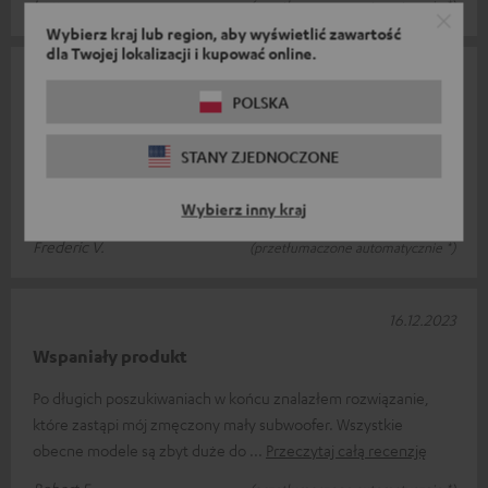
Lars v.
(przetłumaczone automatycznie *)
Wybierz kraj lub region, aby wyświetlić zawartość
dla Twojej lokalizacji i kupować online.
13.02.2024
POLSKA
Przekonany
Super subwoofer zawieszony na ścianie za telewizorem i
STANY ZJEDNOCZONE
zasilany wzmacniaczem Marantz 50. Instalacja w systemie 7.2.
Jednak nie można go umie
Przeczytaj całą recenzję
Wybierz inny kraj
Frederic V.
(przetłumaczone automatycznie *)
16.12.2023
Wspaniały produkt
Po długich poszukiwaniach w końcu znalazłem rozwiązanie,
które zastąpi mój zmęczony mały subwoofer. Wszystkie
obecne modele są zbyt duże do
Przeczytaj całą recenzję
Robert F.