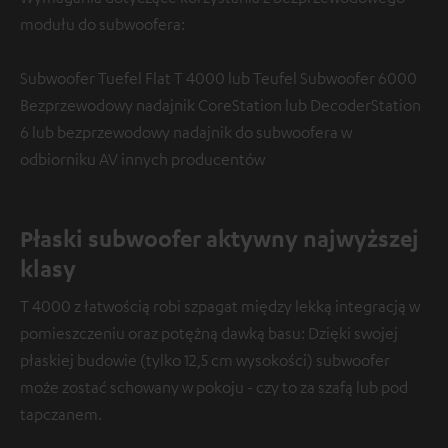
modułu do subwoofera:
Subwoofer Tuefel Flat T 4000 lub Teufel Subwoofer 6000
Bezprzewodowy nadajnik CoreStation lub DecoderStation
6 lub bezprzewodowy nadajnik do subwoofera w
odbiorniku AV innych producentów
Płaski subwoofer aktywny najwyższej
klasy
T 4000 z łatwością robi szpagat między lekką integracją w
pomieszczeniu oraz potężną dawką basu: Dzięki swojej
płaskiej budowie (tylko 12,5 cm wysokości) subwoofer
może zostać schowany w pokoju - czy to za szafą lub pod
tapczanem.