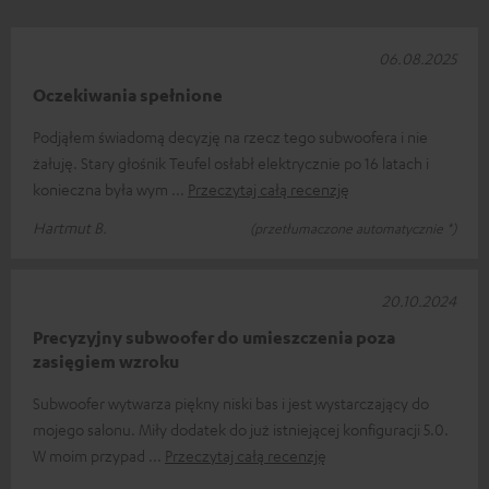
06.08.2025
Oczekiwania spełnione
Podjąłem świadomą decyzję na rzecz tego subwoofera i nie
żałuję. Stary głośnik Teufel osłabł elektrycznie po 16 latach i
konieczna była wym
Przeczytaj całą recenzję
Hartmut B.
(przetłumaczone automatycznie *)
20.10.2024
Precyzyjny subwoofer do umieszczenia poza
zasięgiem wzroku
Subwoofer wytwarza piękny niski bas i jest wystarczający do
mojego salonu. Miły dodatek do już istniejącej konfiguracji 5.0.
W moim przypad
Przeczytaj całą recenzję