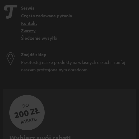
Serwis
Często zadawane pytania
Kontakt
Zwroty
Śledzenie wysyłki
Znajdź sklep
Przetestuj nasze produkty na własnych uszach i zaufaj
naszym profesjonalnym doradcom.
DO
200 ZŁ
RABATU
Z
Wybierz swój rabat!