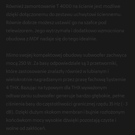
Również zamontowanie T 4000 na ścianie jest możliwe
dzięki dołączonemu do zestawu uchwytowi ściennemu.
Równie dobrze możesz ustawić go na szafce pod
telewizorem. Jego wytrzymała i dodatkowo wzmocniona
obudowa z MDF nadaje się do tego idealnie.
Mimo swojej kompaktowej obudowy subwoofer zachwyca
mocą 250 W. Za basy odpowiedziale są 3 przetworniki,
które zastosowanie znalazły również w lubianym i
wielokrotnie nagradzanym przez prasę fachową Systemie
4 THX. Bazując na typowym dla THX wyważonym
odtwarzaniu subwoofer generuje bardzo głębokie, pełne
ciśnienia basy do częstotliwości granicznej rzędu 35 Hz (- 3
dB). Dzięki dużym skokom membran i bujnie rozłożonym
końcówkom mocy wysokie dżwięki pozostają czyste i
wolne od zakłóceń.