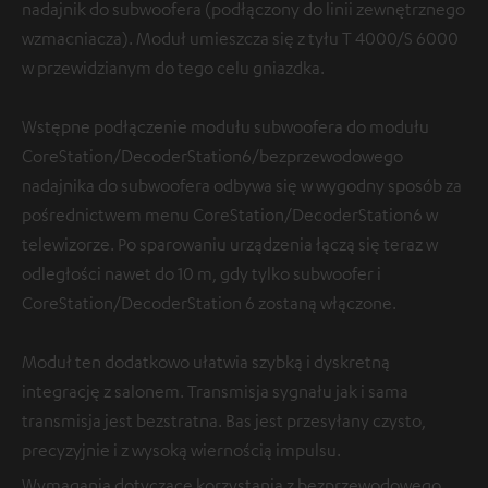
nadajnik do subwoofera (podłączony do linii zewnętrznego
wzmacniacza). Moduł umieszcza się z tyłu T 4000/S 6000
w przewidzianym do tego celu gniazdka.
Wstępne podłączenie modułu subwoofera do modułu
CoreStation/DecoderStation6/bezprzewodowego
nadajnika do subwoofera odbywa się w wygodny sposób za
pośrednictwem menu CoreStation/DecoderStation6 w
telewizorze. Po sparowaniu urządzenia łączą się teraz w
odległości nawet do 10 m, gdy tylko subwoofer i
CoreStation/DecoderStation 6 zostaną włączone.
Moduł ten dodatkowo ułatwia szybką i dyskretną
integrację z salonem. Transmisja sygnału jak i sama
transmisja jest bezstratna. Bas jest przesyłany czysto,
precyzyjnie i z wysoką wiernością impulsu.
Wymagania dotyczące korzystania z bezprzewodowego