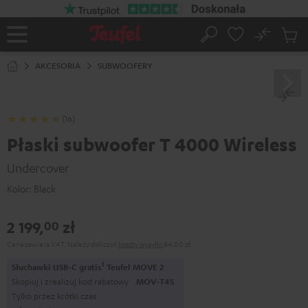
EJDŹ DO
ARTOŚCI
No
Zapi
Strona
Szukaj
Produ
główna
w
AKCESORIA
SUBWOOFERY
koszy
(16)
Płaski subwoofer T 4000 Wireless
Undercover
Kolor:
Black
2 199,
zł
00
Cena zawiera VAT.
Należy doliczyć
koszty wysyłki
84,00 zł
1
Słuchawki USB-C gratis
Teufel MOVE 2
Skopiuj i zrealizuj kod rabatowy
MOV-T4S
Tylko przez krótki czas