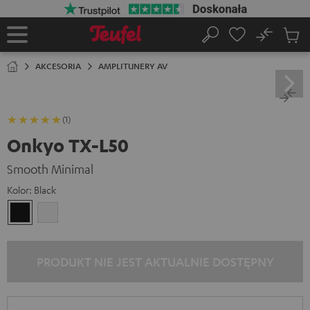
EJDŹ DO
ARTOŚCI
No
Zapi
Strona
Szukaj
Produ
główna
w
AKCESORIA
AMPLITUNERY AV
koszy
(1)
Onkyo TX-L50
Smooth Minimal
Kolor:
Black
Black
White
PRODUKT NIE JEST AKTUALNIE DOSTĘPNY