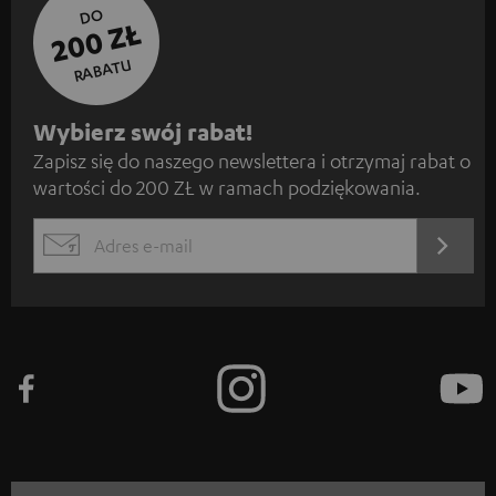
DO
200 ZŁ
RABATU
Z
Wybierz swój rabat!
Zapisz się do naszego newslettera i otrzymaj rabat o
a
wartości do 200 ZŁ w ramach podziękowania.
p
i
REJES
EMAIL
s
WIDGET
z
s
i
ę
d
o