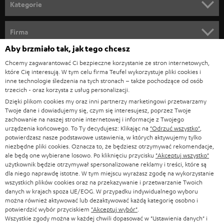
n
Kategorie
e
KINO DOMOWE
w
Firma
s
Aby brzmiało tak, jak tego chcesz
KOMPLETNE SYSTEMY
WSPARCIE
l
Sklepy internetowe Teufel
Chcemy zagwarantować Ci bezpieczne korzystanie ze stron internetowych,
SOUNDBARY
które Cię interesują. W tym celu firma Teufel wykorzystuje pliki cookies i
e
KARIERA
inne technologie śledzenia na tych stronach – także pochodzące od osób
NIEMCY
t
trzecich - oraz korzysta z usług personalizacji.
GŁOŚNIKI HIFI
KONTAKT PRASOWY
Dzięki plikom cookies my oraz inni partnerzy marketingowi przetwarzamy
t
AUSTRIA
Twoje dane i dowiadujemy się, czym się interesujesz, poprzez Twoje
SMART HOME
e
zachowanie na naszej stronie internetowej i informacje z Twojego
B2B
urządzenia końcowego. To Ty decydujesz: Klikając na
"Odrzuć wszystko"
,
r
SZWAJCARIA
BLUETOOTH
potwierdzasz nasze podstawowe ustawienia, w których aktywujemy tylko
BLOG
niezbędne pliki cookies. Oznacza to, że będziesz otrzymywać rekomendacje,
a
ale będą one wybierane losowo. Po kliknięciu przycisku
"Akceptuj wszystko"
SŁUCHAWKI
użytkownik będzie otrzymywał spersonalizowane reklamy i treści, które są
HOLANDIA
NEWSLETTER
dla niego naprawdę istotne. W tym miejscu wyrażasz zgodę na wykorzystanie
SŁUCHAWKI BLUETOOTH
wszystkich plików cookies oraz na przekazywanie i przetwarzanie Twoich
SKLEPY
danych w krajach spoza UE/EOG. W przypadku indywidualnego wyboru
BELGIA
można również aktywować lub dezaktywować każdą kategorię osobno i
WIEŻE HI-FI
KORZYŚCI
potwierdzić wybór przyciskiem
"Akceptuj wybór"
.
Wszystkie zgody można w każdej chwili dopasować w "Ustawienia danych" i
FRANCJA