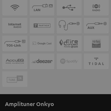
Amplituner Onkyo