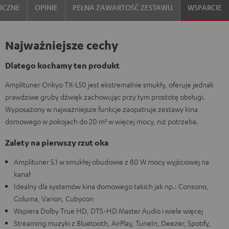
ICZNE
OPINIE
PEŁNA ZAWARTOŚĆ ZESTAWU
WSPARCIE
Najważniejsze cechy
Dlatego kochamy ten produkt
Amplituner Onkyo TX-L50 jest ekstremalnie smukły, oferuje jednak
prawdziwe gruby dźwięk zachowując przy tym prostotę obsługi.
Wyposażony w najważniejsze funkcje zaopatruje zestawy kina
domowego w pokojach do 20 m² w więcej mocy, niż potrzeba.
Zalety na pierwszy rzut oka
Amplituner 5.1 w smukłej obudowie z 80 W mocy wyjściowej na
kanał
Idealny dla systemów kina domowego takich jak np.: Consono,
Columa, Varion, Cubycon
Wspiera Dolby True HD, DTS-HD Master Audio i wiele więcej
Streaming muzyki z Bluetooth, AirPlay, TuneIn, Deezer, Spotify,