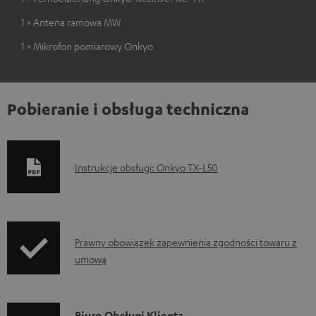
1 × Antena ramowa MW
1 × Mikrofon pomiarowy Onkyo
Pobieranie i obsługa techniczna
D
Instrukcje obsługi: Onkyo TX-L50
o
k
u
I
Prawny obowiązek zapewnienia zgodności towaru z
m
umową
n
e
f
n
o
Biuro Obsługi Klienta