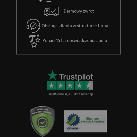
g
Darmowy zwrot
w
a
Obsługa klienta w strukturze firmy
r
Ponad 45 lat doświadczenia audio
a
n
c
j
i