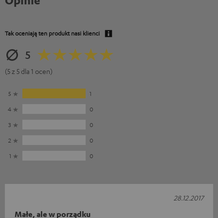
Tak oceniają ten produkt nasi klienci
5
(5 z 5 dla 1 ocen)
5
1
4
0
3
0
2
0
1
0
28.12.2017
Małe, ale w porządku