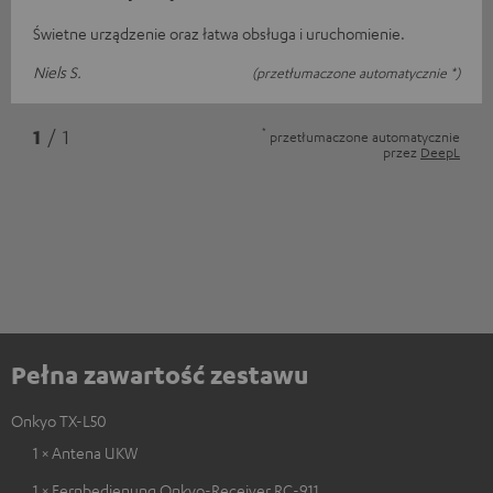
Świetne urządzenie oraz łatwa obsługa i uruchomienie.
Niels S.
(przetłumaczone automatycznie *)
*
1
/ 1
przetłumaczone automatycznie
przez
DeepL
Pełna zawartość zestawu
Onkyo TX-L50
1 × Antena UKW
1 × Fernbedienung Onkyo-Receiver RC-911