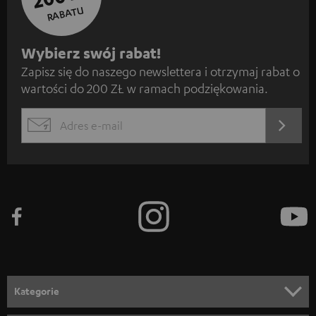
RABATU
Z
Wybierz swój rabat!
Zapisz się do naszego newslettera i otrzymaj rabat o
a
wartości do 200 ZŁ w ramach podziękowania.
p
i
REJES
EMAIL
s
WIDGET
z
s
i
ę
d
o
n
Kategorie
e