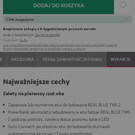
DODAJ DO KOSZYKA
W magazynie
Bezpieczne zakupy z 8‑tygodniowym prawem zwrotu
wraz z bezpłatnym
Zwrot przesyłki
Producent:
Teufel
Instrukcje bezpieczeństwa
Części zamienne
naprawy
Aktualizacja oprogramowania
Prawny obowiązek zapewnienia zgodności towaru z umową
IE
AKCESORIA
PEŁNA ZAWARTOŚĆ ZESTAWU
WSPARCIE
Najważniejsze cechy
Zalety na pierwszy rzut oka
Zapasowe lub wymienne etui do ładowania REAL BLUE TWS 2
Powerbank: akumulator wbudowany w etui ładuje REAL BLUE TWS
2 podczas podróży, zawiera status poziomu baterii LED
Auto Connect: po otwarciu etui do ładowania słuchawki
automatycznie łączą się z Twoim smartfonem