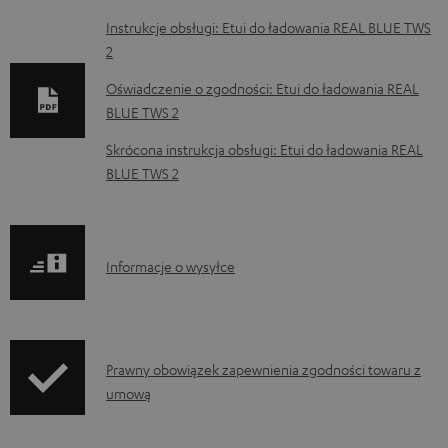
D
Instrukcje obsługi: Etui do ładowania REAL BLUE TWS
2
o
k
Oświadczenie o zgodności: Etui do ładowania REAL
BLUE TWS 2
u
m
Skrócona instrukcja obsługi: Etui do ładowania REAL
BLUE TWS 2
e
n
t
I
y
Informacje o wysyłce
n
d
f
o
o
p
I
Prawny obowiązek zapewnienia zgodności towaru z
r
o
umową
n
m
b
f