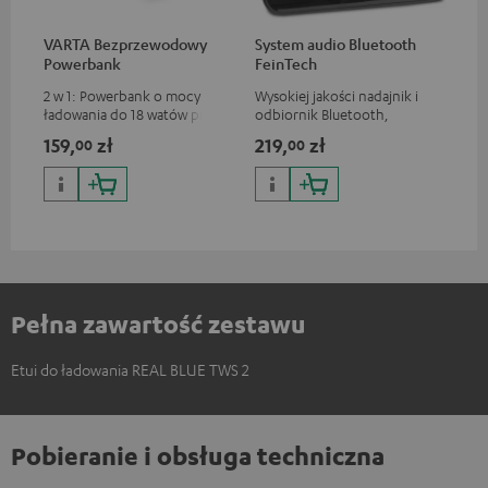
VARTA Bezprzewodowy
System audio Bluetooth
Powerbank
FeinTech
2 w 1: Powerbank o mocy
Wysokiej jakości nadajnik i
ładowania do 18 watów przez
odbiornik Bluetooth,
USB typu C & bezprzewodowa
odpowiedni do wszystkich
159,
zł
219,
zł
00
00
ładowarka o mocy ładowania
słuchawek Teufel Bluetooth
do 10 watów
lub kompletnych systemów
audio oraz soundbarów
Pełna zawartość zestawu
Etui do ładowania REAL BLUE TWS 2
Pobieranie i obsługa techniczna