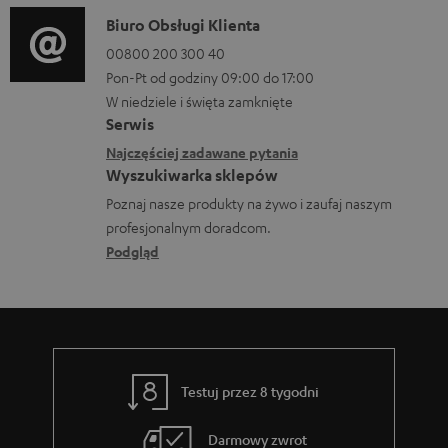
a
r
o
D
Biuro Obsługi Klienta
c
a
r
a
00800 200 300 40
j
n
m
Pon-Pt od godziny 09:00 do 17:00
n
e
i
a
W niedziele i święta zamknięte
e
o
a
Serwis
c
k
w
Najczęściej zadawane pytania
j
o
Wyszukiwarka sklepów
y
e
n
Poznaj nasze produkty na żywo i zaufaj naszym
s
d
profesjonalnym doradcom.
t
y
o
Podgląd
a
ł
t
k
c
y
t
e
c
o
z
w
Testuj przez 8 tygodni
ą
e
c
Darmowy zwrot