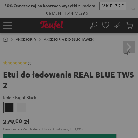
EJDŹ DO
50% Oszczędzaj na kosztach wysyłki z kodem:
VKF-72F
ARTOŚCI
06
D
:
14
H
:
44
M
:
58
S
No
Zapi
Strona
Szukaj
Produ
główna
w
AKCESORIA
AKCESORIA DO SŁUCHAWEK
koszy
(1)
Etui do ładowania REAL BLUE TWS
2
Kolor:
Night Black
Night
Pure
Black
White
279,
zł
00
Cena zawiera VAT.
Należy doliczyć
koszty wysyłki
13,00 zł