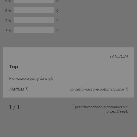
4
0
3
0
2
0
1
0
19.11.2024
Top
Pierwszorzędny dźwięk
Mathias T.
(przetłumaczone automatycznie *)
*
1
/ 1
przetłumaczone automatycznie
przez
DeepL