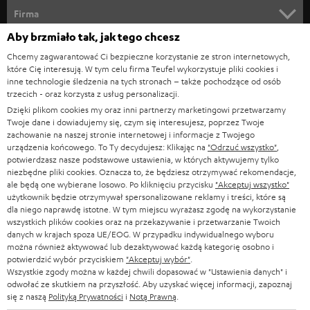
KINO DOMOWE
w
Firma
s
Aby brzmiało tak, jak tego chcesz
KOMPLETNE SYSTEMY
WSPARCIE
l
Sklepy internetowe Teufel
Chcemy zagwarantować Ci bezpieczne korzystanie ze stron internetowych,
SOUNDBARY
które Cię interesują. W tym celu firma Teufel wykorzystuje pliki cookies i
e
KARIERA
inne technologie śledzenia na tych stronach – także pochodzące od osób
NIEMCY
t
trzecich - oraz korzysta z usług personalizacji.
GŁOŚNIKI HIFI
KONTAKT PRASOWY
Dzięki plikom cookies my oraz inni partnerzy marketingowi przetwarzamy
t
AUSTRIA
Twoje dane i dowiadujemy się, czym się interesujesz, poprzez Twoje
SMART HOME
e
zachowanie na naszej stronie internetowej i informacje z Twojego
B2B
urządzenia końcowego. To Ty decydujesz: Klikając na
"Odrzuć wszystko"
,
r
SZWAJCARIA
BLUETOOTH
potwierdzasz nasze podstawowe ustawienia, w których aktywujemy tylko
BLOG
niezbędne pliki cookies. Oznacza to, że będziesz otrzymywać rekomendacje,
a
ale będą one wybierane losowo. Po kliknięciu przycisku
"Akceptuj wszystko"
SŁUCHAWKI
użytkownik będzie otrzymywał spersonalizowane reklamy i treści, które są
HOLANDIA
NEWSLETTER
dla niego naprawdę istotne. W tym miejscu wyrażasz zgodę na wykorzystanie
SŁUCHAWKI BLUETOOTH
wszystkich plików cookies oraz na przekazywanie i przetwarzanie Twoich
SKLEPY
danych w krajach spoza UE/EOG. W przypadku indywidualnego wyboru
BELGIA
można również aktywować lub dezaktywować każdą kategorię osobno i
WIEŻE HI-FI
KORZYŚCI
potwierdzić wybór przyciskiem
"Akceptuj wybór"
.
Wszystkie zgody można w każdej chwili dopasować w "Ustawienia danych" i
FRANCJA
GŁOŚNIKI
odwołać ze skutkiem na przyszłość. Aby uzyskać więcej informacji, zapoznaj
TEUFEL STORY
się z naszą
Polityką Prywatności
i
Notą Prawną
.