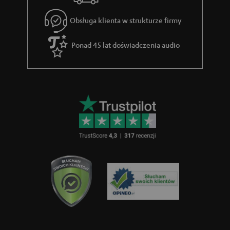
e
Obsługa klienta w strukturze firmy
g
w
Ponad 45 lat doświadczenia audio
a
r
a
n
c
j
i