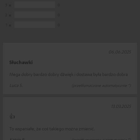
3
0
2
0
1
0
06.06.2025
Słuchawki
Mega dobry bardzo dobry dźwięk i dostawa była bardzo dobra
Luca S.
(przetłumaczone automatycznie *)
13.03.2025
👍
To wspaniałe, że coś takiego można zmienić.
Katrin R.
(przetłumaczone automatycznie *)