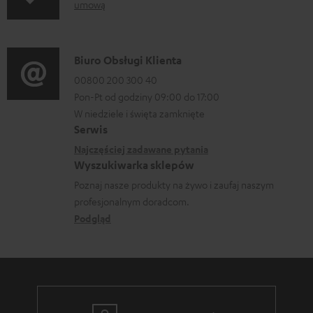
r
y
umową
n
m
d
f
a
o
o
D
Biuro Obsługi Klienta
c
p
r
a
00800 200 300 40
j
o
m
Pon-Pt od godziny 09:00 do 17:00
n
e
b
a
W niedziele i święta zamknięte
e
o
r
Serwis
c
k
w
a
Najczęściej zadawane pytania
j
o
Wyszukiwarka sklepów
y
n
e
n
Poznaj nasze produkty na żywo i zaufaj naszym
s
i
d
profesjonalnym doradcom.
t
y
a
o
Podgląd
a
ł
t
k
c
y
t
e
c
o
z