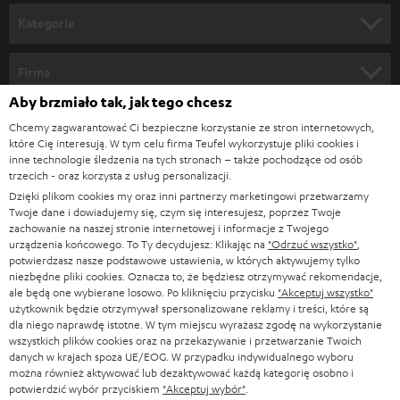
n
Kategorie
e
KINO DOMOWE
w
Firma
s
Aby brzmiało tak, jak tego chcesz
KOMPLETNE SYSTEMY
WSPARCIE
l
Sklepy internetowe Teufel
Chcemy zagwarantować Ci bezpieczne korzystanie ze stron internetowych,
SOUNDBARY
które Cię interesują. W tym celu firma Teufel wykorzystuje pliki cookies i
e
KARIERA
inne technologie śledzenia na tych stronach – także pochodzące od osób
NIEMCY
t
trzecich - oraz korzysta z usług personalizacji.
GŁOŚNIKI HIFI
KONTAKT PRASOWY
Dzięki plikom cookies my oraz inni partnerzy marketingowi przetwarzamy
t
AUSTRIA
Twoje dane i dowiadujemy się, czym się interesujesz, poprzez Twoje
SMART HOME
e
zachowanie na naszej stronie internetowej i informacje z Twojego
B2B
urządzenia końcowego. To Ty decydujesz: Klikając na
"Odrzuć wszystko"
,
r
SZWAJCARIA
BLUETOOTH
potwierdzasz nasze podstawowe ustawienia, w których aktywujemy tylko
BLOG
niezbędne pliki cookies. Oznacza to, że będziesz otrzymywać rekomendacje,
a
ale będą one wybierane losowo. Po kliknięciu przycisku
"Akceptuj wszystko"
SŁUCHAWKI
użytkownik będzie otrzymywał spersonalizowane reklamy i treści, które są
HOLANDIA
NEWSLETTER
dla niego naprawdę istotne. W tym miejscu wyrażasz zgodę na wykorzystanie
SŁUCHAWKI BLUETOOTH
wszystkich plików cookies oraz na przekazywanie i przetwarzanie Twoich
SKLEPY
danych w krajach spoza UE/EOG. W przypadku indywidualnego wyboru
BELGIA
można również aktywować lub dezaktywować każdą kategorię osobno i
WIEŻE HI-FI
KORZYŚCI
potwierdzić wybór przyciskiem
"Akceptuj wybór"
.