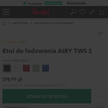
EJDŹ DO
ARTOŚCI
No
Zapi
Strona
Szukaj
Produ
główna
w
AKCESORIA
AKCESORIA DO SŁUCHAWEK
koszy
(2)
Etui do ładowania AIRY TWS 2
Kolor:
Night Black
Night
Pure
Ruby
Sage
Space
Black
White
Red
Green
Blue
179,
zł
00
Cena zawiera VAT.
Należy doliczyć
koszty wysyłki
13,00 zł
DODAJ DO KOSZYKA
W magazynie