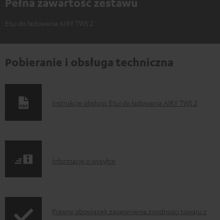
Pełna zawartość zestawu
Etui do ładowania AIRY TWS 2
Pobieranie i obsługa techniczna
D
Instrukcje obsługi: Etui do ładowania AIRY TWS 2
o
k
u
I
m
Informacje o wysyłce
n
e
f
n
o
t
I
Prawny obowiązek zapewnienia zgodności towaru z