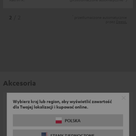
*
2
/ 2
przetłumaczone automatycznie
przez
DeepL
Akcesoria
Wybierz kraj lub region, aby wyświetlić zawartość
Niezbędne akcesoria są zawarte w zestawie.
dla Twojej lokalizacji i kupować online.
Inne akcesoria
POLSKA
STANY ZJEDNOCZONE