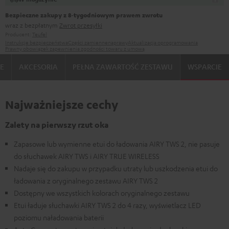
Bezpieczne zakupy z 8‑tygodniowym prawem zwrotu
wraz z bezpłatnym
Zwrot przesyłki
Producent:
Teufel
Instrukcje bezpieczeństwa
Części zamienne
naprawy
Aktualizacja oprogramowania
Prawny obowiązek zapewnienia zgodności towaru z umową
IE
AKCESORIA
PEŁNA ZAWARTOŚĆ ZESTAWU
WSPARCIE
Najważniejsze cechy
Zalety na pierwszy rzut oka
Zapasowe lub wymienne etui do ładowania AIRY TWS 2, nie pasuje
do słuchawek AIRY TWS i AIRY TRUE WIRELESS
Nadaje się do zakupu w przypadku utraty lub uszkodzenia etui do
ładowania z oryginalnego zestawu AIRY TWS 2
Dostępny we wszystkich kolorach oryginalnego zestawu
Etui ładuje słuchawki AIRY TWS 2 do 4 razy, wyświetlacz LED
poziomu naładowania baterii