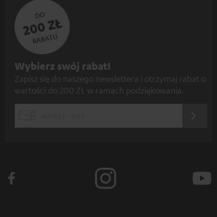
DO
200 ZŁ
RABATU
Z
Wybierz swój rabat!
Zapisz się do naszego newslettera i otrzymaj rabat o
a
wartości do 200 ZŁ w ramach podziękowania.
p
i
REJES
EMAIL
s
WIDGET
z
s
i
ę
d
o