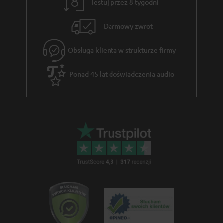
w
Testuj przez 8 tygodni
ą
e
c
Darmowy zwrot
e
Obsługa klienta w strukturze firmy
g
w
Ponad 45 lat doświadczenia audio
a
r
a
n
c
j
i