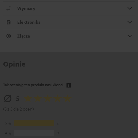
Wymiary
Elektronika
Złącza
Opinie
Tak oceniają ten produkt nasi klienci
5
(5 z 5 dla 2 ocen)
5
2
4
0