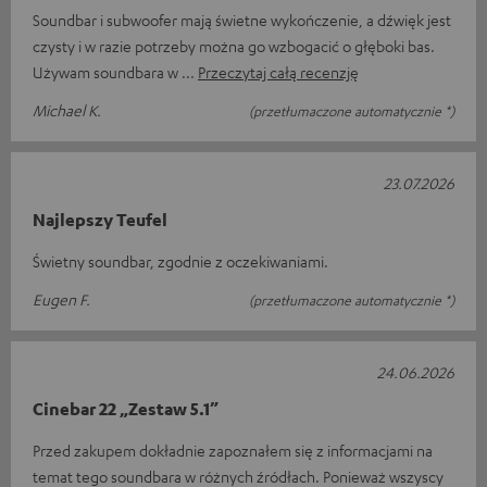
Soundbar i subwoofer mają świetne wykończenie, a dźwięk jest
czysty i w razie potrzeby można go wzbogacić o głęboki bas.
Używam soundbara w
Przeczytaj całą recenzję
Michael K.
(przetłumaczone automatycznie *)
23.07.2026
Najlepszy Teufel
Świetny soundbar, zgodnie z oczekiwaniami.
Eugen F.
(przetłumaczone automatycznie *)
24.06.2026
Cinebar 22 „Zestaw 5.1”
Przed zakupem dokładnie zapoznałem się z informacjami na
temat tego soundbara w różnych źródłach. Ponieważ wszyscy