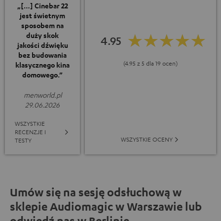
„[…] Cinebar 22
jest świetnym
sposobem na
duży skok
4.95
jakości dźwięku
bez budowania
(4.95 z 5 dla 19 ocen)
klasycznego kina
domowego.”
menworld.pl
29.06.2026
WSZYSTKIE
RECENZJE I
WSZYSTKIE OCENY
TESTY
Umów się na sesję odsłuchową w
sklepie Audiomagic w Warszawie lub
odwiedź nas w Berlinie