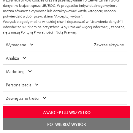
wszystkich plików cookies oraz na przekazywanie i przetwarzanie Twoich
Więcej
danych w krajach spoza UE/EOG. W przypadku indywidualnego wyboru
można również aktywować lub dezaktywować każdą kategorię osobno i
potwierdzić wybór przyciskiem
"Akceptuj wybór"
.
Wszystkie zgody można w każdej chwili dopasować w "Ustawienia danych" i
odwołać ze skutkiem na przyszłość. Aby uzyskać więcej informacji, zapoznaj
się z naszą
Polityką Prywatności
i
Notą Prawną
.
Wymagane
Zawsze aktywne
„Teufel CINEBAR 22 to jeden z tych zestawów, które nie
muszą niczego udowadniać na papierze, bo swoją wartość
Analiza
pokazują każdego wieczoru przed telewizorem.”
Marketing
gsmmaniak.pl
07.01.2026
Personalizacja
Więcej
Zewnętrzne treści
ZAAKCEPTUJ WSZYSTKO
Rozpoc
POTWIERDŹ WYBÓR
czat