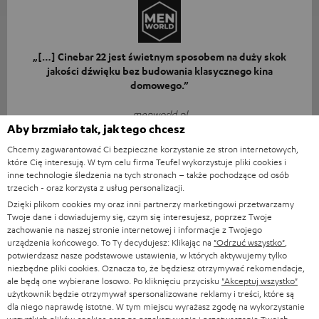
„[…] Cinebar 22 jest świetnym sposobem na duży skok
jakości dźwięku bez budowania klasycznego kina
domowego.”
menworld.pl
29.06.2026
Aby brzmiało tak, jak tego chcesz
Chcemy zagwarantować Ci bezpieczne korzystanie ze stron internetowych,
Więcej
które Cię interesują. W tym celu firma Teufel wykorzystuje pliki cookies i
inne technologie śledzenia na tych stronach – także pochodzące od osób
trzecich - oraz korzysta z usług personalizacji.
Dzięki plikom cookies my oraz inni partnerzy marketingowi przetwarzamy
Twoje dane i dowiadujemy się, czym się interesujesz, poprzez Twoje
zachowanie na naszej stronie internetowej i informacje z Twojego
urządzenia końcowego. To Ty decydujesz: Klikając na
"Odrzuć wszystko"
,
potwierdzasz nasze podstawowe ustawienia, w których aktywujemy tylko
Ocena: 9/10
niezbędne pliki cookies. Oznacza to, że będziesz otrzymywać rekomendacje,
ale będą one wybierane losowo. Po kliknięciu przycisku
"Akceptuj wszystko"
20minutos
użytkownik będzie otrzymywał spersonalizowane reklamy i treści, które są
22.04.2026
dla niego naprawdę istotne. W tym miejscu wyrażasz zgodę na wykorzystanie