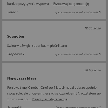
bardzo pozytywnie wypowia
Przeczytaj całą recenzję
Peter T.
(przetłumaczone automatycznie *)
19.06.2026
Soundbar
Świetny dźwięk i super bas – głośnikcam
Stephanie P.
(przetłumaczone automatycznie *)
28.05.2026
Najwyższa klasa
Ponieważ mój Cinebar One1 po 9 latach nadal dobrze spełniał
swoją rolę, ale chciałem cieszyć się dźwiękiem 5.1, rozstałem się
z nim i świado
Przeczytaj całą recenzję
Manuel M.
(przetłumaczone automatycznie *)