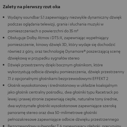
Zalety na pierwszy rzut oka
Wydajny soundbar 5.1 zapewniający niezwykle dynamiczny dźwięk
podczas oglądania telewizji, grania i słuchania muzyki w
pomieszczeniach o powierzchni do 35 m²
Obsługuje Dolby Atmos i DTS:X, zapewniając wypełniający
pomieszczenie, kinowy dźwięk 3D, który wydaje się dochodzić
również z góry, oraz technologię Dynamore® poszerzającą scenę
dźwiękową w przypadku sygnałów stereo
Dźwięk przestrzenny dzięki bocznym głośnikom, które
wykorzystują odbicia dźwięku pomieszczenia, dźwięk przestrzenny
7.1 z opcjonalnymi głośnikami bezprzewodowymi EFFEKT 2
Głośnik wysokotonowy i średniotonowy w układzie koaksjalnym
jako głośnik centralny pośrodku, dwa głośniki typu Racetrack po
lewej i prawej stronie zapewniają ciepłe, naturalne tony średnie,
dwa wytrzymałe głośniki wysokotonowe zapewniające szeroką
panoramę stereo oraz dwa 50-milimetrowe głośniki
pełnozakresowe zapewniające odbicie dźwięku przestrzennego
Bezprzewodowy subwoofer T 6 zapewniający głęboki, precyzyjny