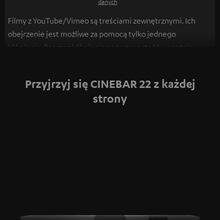
danych
Filmy z YouTube/Vimeo są treściami zewnętrznymi. Ich
obejrzenie jest możliwe za pomocą tylko jednego
kliknięcia. Poprzez kliknięcie na tę zawartość, wyrażają
Państwo zgodę na wyświetlenie tych treści. Może to
skutkować przekazywaniem danych osobowych do innych
Przyjrzyj się CINEBAR 22 z każdej
platform. Więcej informacji na ten temat znajdą Państwo w
strony
naszej
Polityce Prywatności
.