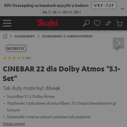
EJDŹ DO
ARTOŚCI
No
Zapi
Strona
Szukaj
Produ
główna
w
SOUNDBARY
SOUNDBARY-Z-SUBWOOFEREM
koszy
NOWOŚĆ
(19)
CINEBAR 22 dla Dolby Atmos "5.1-
Set"
Tak duży może być dźwięk
Soundbar 5.1 z Dolby Atmos
Możliwość rozbudowy do soundbaru 7.1 z bezprzewodowymi gł.
tylnymi
Subwoofer można ustawić pionowo lub poziomo
Pokaż więcej