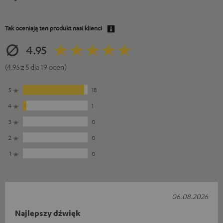
Tak oceniają ten produkt nasi klienci
4.95
(4.95 z 5 dla 19 ocen)
5
18
4
1
3
0
2
0
1
0
06.08.2026
Najlepszy dźwięk