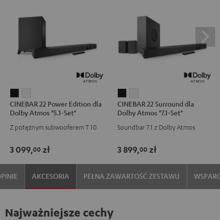
CINEBAR
CINEBAR
CINEBAR
CINEBAR
CINEBAR 22 Power Edition dla
CINEBAR 22 Surround dla
22
22
22
22
Dolby Atmos "5.1-Set"
Dolby Atmos "7.1-Set"
Power
Power
Surround
Surround
Z potężnym subwooferem T 10
Soundbar 7.1 z Dolby Atmos
Edition
Edition
dla
dla
dla
dla
Dolby
Dolby
3 099,
zł
3 899,
zł
00
00
Dolby
Dolby
Atmos
Atmos
Atmos
Atmos
"7.1-
"7.1-
PINIE
AKCESORIA
PEŁNA ZAWARTOŚĆ ZESTAWU
WSPARC
"5.1-
"5.1-
Set"
Set"
Set"
Set"
Black
White
Black
White
Najważniejsze cechy