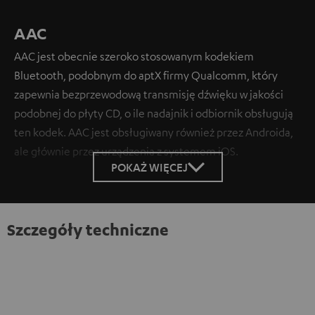
AAC
AAC jest obecnie szeroko stosowanym kodekiem
Bluetooth, podobnym do aptX firmy Qualcomm, który
zapewnia bezprzewodową transmisję dźwięku w jakości
podobnej do płyty CD, o ile nadajnik i odbiornik obsługują
ten kodek. AAC jest obsługiwany również przez Androida,
ale głównie przez urządzenia z systemem iOS.
POKAŻ WIĘCEJ
Szczegóły techniczne