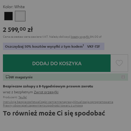
Kolor:
White
Black
White
2 599,
zł
00
Cena za zestaw cena zawiera VAT.
Należy doliczyć
koszty wysyłki
84,00 zł
1
Oszczędzaj 50% kosztów wysyłki z tym kodem
VKF-72F
DODAJ DO KOSZYKA
W magazynie
Bezpieczne zakupy z 8‑tygodniowym prawem zwrotu
wraz z bezpłatnym
Zwrot przesyłki
Producent:
Teufel
Instrukcje bezpieczeństwa
Części zamienne
naprawy
Aktualizacja oprogramowania
Prawny obowiązek zapewnienia zgodności towaru z umową
To również może Ci się spodobać