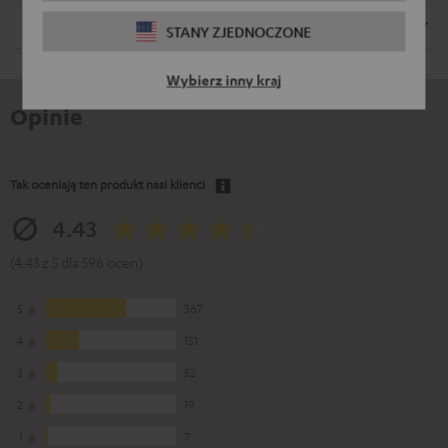
Głośnik
STANY ZJEDNOCZONE
Wybierz inny kraj
Opinie
Tak oceniają ten produkt nasi klienci
4.43
(4.43 z 5 dla 596 ocen)
5
367
4
151
3
52
2
19
1
7