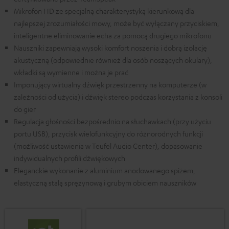
Mikrofon HD ze specjalną charakterystyką kierunkową dla
najlepszej zrozumiałości mowy, może być wyłączany przyciskiem,
inteligentne eliminowanie echa za pomocą drugiego mikrofonu
Nauszniki zapewniają wysoki komfort noszenia i dobrą izolację
akustyczną (odpowiednie również dla osób noszących okulary),
wkładki są wymienne i można je prać
Imponujący wirtualny dźwięk przestrzenny na komputerze (w
zależności od użycia) i dźwięk stereo podczas korzystania z konsoli
do gier
Regulacja głośności bezpośrednio na słuchawkach (przy użyciu
portu USB), przycisk wielofunkcyjny do różnorodnych funkcji
(możliwość ustawienia w Teufel Audio Center), dopasowanie
indywidualnych profili dźwiękowych
Eleganckie wykonanie z aluminium anodowanego spiżem,
elastyczną stalą sprężynową i grubym obiciem nauszników