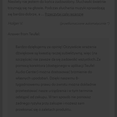
Niestety nie jestem do końca zadowolony. Słuchawki świetnie
trzymają się na głowie. Podczas słuchania muzyki sprawdzają
się bardzo dobrze, a
Przeczytaj całą recenzję
Holger V.
(przetłumaczone automatycznie *)
Answer from Teufel:
Bardzo dziękujemy za opinię! Oczywiście wrażenia
dźwiękowe są kwestią raczej subiektywną, więc (na
szczęście) nie zawsze da się zadowolić wszystkich.Za
pomocą korektora (dostępnego w aplikacji Teufel
Audio Center) można dostosować brzmienie do
własnych upodobań. Dzięki naszemu 8-
tygodniowemu prawu do zwrotu można dokładnie
przetestować nasze urządzenia i w tym terminie
odstąpić od zakupu. W ten sposób nie ponosisz
żadnego ryzyka przy zakupie i możesz sam
przekonać się o zaletach produktu.