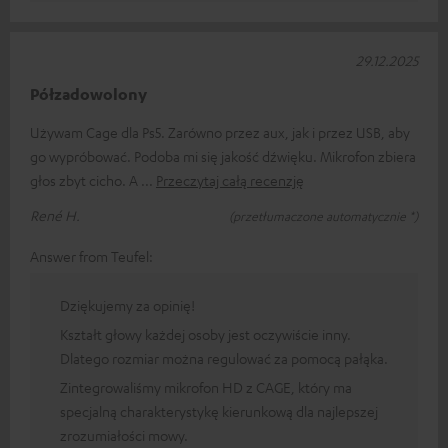
29.12.2025
Półzadowolony
Używam Cage dla Ps5. Zarówno przez aux, jak i przez USB, aby
go wypróbować. Podoba mi się jakość dźwięku. Mikrofon zbiera
głos zbyt cicho. A
Przeczytaj całą recenzję
René H.
(przetłumaczone automatycznie *)
Answer from Teufel:
Dziękujemy za opinię!
Kształt głowy każdej osoby jest oczywiście inny.
Dlatego rozmiar można regulować za pomocą pałąka.
Zintegrowaliśmy mikrofon HD z CAGE, który ma
specjalną charakterystykę kierunkową dla najlepszej
zrozumiałości mowy.