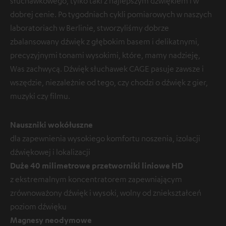
słuchawkowego, tylko taki z najlepszym dźwiękiem i w
dobrej cenie. Po tygodniach cykli pomiarowych w naszych
laboratoriach w Berlinie, stworzyliśmy dobrze
zbalansowany dźwięk z głębokim basem i delikatnymi,
precyzyjnymi tonami wysokimi, które, mamy nadzieję,
Was zachwycą. Dźwięk słuchawek CAGE pasuje zawsze i
wszędzie, niezależnie od tego, czy chodzi o dźwięk z gier,
muzyki czy filmu.
Nauszniki wokółuszne
dla zapewnienia wysokiego komfortu noszenia, izolacji
dźwiękowej i lokalizacji
Duże 40 milimetrowe przetworniki liniowe HD
z ekstremalnym koncentratorem zapewniającym
zrównoważony dźwięk i wysoki, wolny od zniekształceń
poziom dźwięku
Magnesy neodymowe