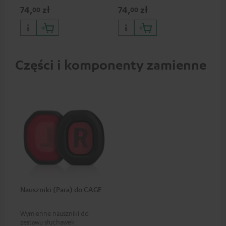
podłączenia słuchawek, kabli i
słuchawek lub kabli z wtyczką
m
74,
zł
74,
zł
59
00
00
urządzeń audio z 3,5
jack 3,5 mm do
milimetrową wtyczką jack do
smartfonów/tabletów
iPhone'a, iPad'a, iPod'a itd.,
wyposażonych w port USB-C
certyfikat MFI, w 100%
kompatybilny
Części i komponenty zamienne
Nauszniki (Para) do CAGE
Wymienne nauszniki do
zestawu słuchawek