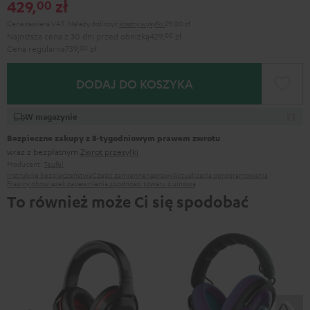
429,
zł
00
Cena zawiera VAT.
Należy doliczyć
koszty wysyłki
29,00 zł
Najniższa cena z 30 dni przed obniżką
429,
00
zł
Cena regularna
739,
00
zł
DODAJ DO KOSZYKA
W magazynie
Bezpieczne zakupy z 8‑tygodniowym prawem zwrotu
wraz z bezpłatnym
Zwrot przesyłki
Producent:
Teufel
Instrukcje bezpieczeństwa
Części zamienne
naprawy
Aktualizacja oprogramowania
Prawny obowiązek zapewnienia zgodności towaru z umową
To również może Ci się spodobać