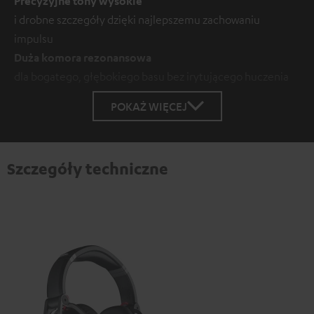
Precyzyjne tony wysokie
i drobne szczegóły dzięki najlepszemu zachowaniu
impulsu
Duża komora rezonansowa
dla bogatego, głębokiego basu bez irytującego huczenia
POKAŻ WIĘCEJ
Szczegóły techniczne