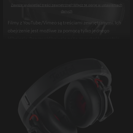
Zawsze wyświetlać treści zewnętrzne? Włącz tę opcję w ustawieniach
danych
Filmy z YouTube/Vimeo są treściami zewnętrznymi. Ich
obejrzenie jest możliwe za pomocą tylko jednego
kliknięcia. Poprzez kliknięcie na tę zawartość, wyrażają
Państwo zgodę na wyświetlenie tych treści. Może to
skutkować przekazywaniem danych osobowych do
innych platform. Więcej informacji na ten temat znajdą
Państwo w naszej
Polityce Prywatności
.