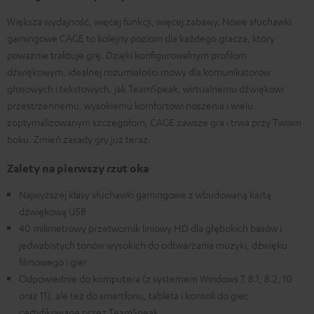
Większa wydajność, więcej funkcji, więcej zabawy. Nowe słuchawki
gamingowe CAGE to kolejny poziom dla każdego gracza, który
poważnie traktuje grę. Dzięki konfigurowalnym profilom
dźwiękowym, idealnej rozumiałości mowy dla komunikatorów
głosowych i tekstowych, jak TeamSpeak, wirtualnemu dźwiękowi
przestrzennemu, wysokiemu komfortowi noszenia i wielu
zoptymalizowanym szczegółom, CAGE zawsze gra i trwa przy Twoim
boku. Zmień zasady gry już teraz.
Zalety na pierwszy rzut oka
Najwyższej klasy słuchawki gamingowe z wbudowaną kartą
dźwiękową USB
40 milimetrowy przetwornik liniowy HD dla głębokich basów i
jedwabistych tonów wysokich do odtwarzania muzyki, dźwięku
filmowego i gier
Odpowiednie do komputera (z systemem Windows 7, 8.1, 8.2, 10
oraz 11), ale też do smartfonu, tableta i konsoli do gier,
certyfikowane przez TeamSpeak