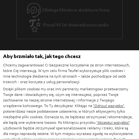
a
Obsługa klienta w strukturze firmy
r
Ponad 45 lat doświadczenia audio
a
n
c
j
Aby brzmiało tak, jak tego chcesz
i
Chcemy zagwarantować Ci bezpieczne korzystanie ze stron internetowych,
które Cię interesują. W tym celu firma Teufel wykorzystuje pliki cookies i
inne technologie śledzenia na tych stronach – także pochodzące od osób
trzecich - oraz korzysta z usług personalizacji.
Dzięki plikom cookies my oraz inni partnerzy marketingowi przetwarzamy
Twoje dane i dowiadujemy się, czym się interesujesz, poprzez Twoje
zachowanie na naszej stronie internetowej i informacje z Twojego
urządzenia końcowego. To Ty decydujesz: Klikając na
"Odrzuć wszystko"
,
potwierdzasz nasze podstawowe ustawienia, w których aktywujemy tylko
niezbędne pliki cookies. Oznacza to, że będziesz otrzymywać rekomendacje,
ale będą one wybierane losowo. Po kliknięciu przycisku
"Akceptuj wszystko"
użytkownik będzie otrzymywał spersonalizowane reklamy i treści, które są
dla niego naprawdę istotne. W tym miejscu wyrażasz zgodę na wykorzystanie