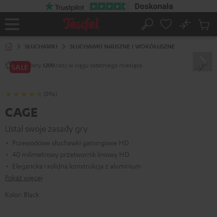
EJDŹ DO
ARTOŚCI
No
Zapi
Strona
Szukaj
Produ
główna
w
SŁUCHAWKI
SŁUCHAWKI NAUSZNE I WOKÓŁUSZNE
koszy
Sprzedany
razy w ciągu ostatniego miesiąca.
1200
SALE
(596)
CAGE
Ustal swoje zasady gry
Przewodowe słuchawki gamingowe HD
40 milimetrowy przetwornik liniowy HD
Elegancka i solidna konstrukcja z aluminium
Pokaż więcej
Kolor:
Black