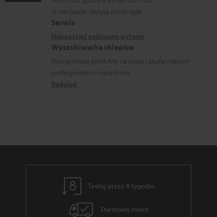
n
e
a
a
W niedziele i święta zamknięte
e
o
Serwis
n
c
k
w
Najczęściej zadawane pytania
i
j
o
Wyszukiwarka sklepów
y
a
e
n
Poznaj nasze produkty na żywo i zaufaj naszym
s
d
profesjonalnym doradcom.
t
y
o
Podgląd
a
ł
t
k
c
y
t
e
c
o
z
w
ą
e
c
e
Testuj przez 8 tygodni
g
Darmowy zwrot
w