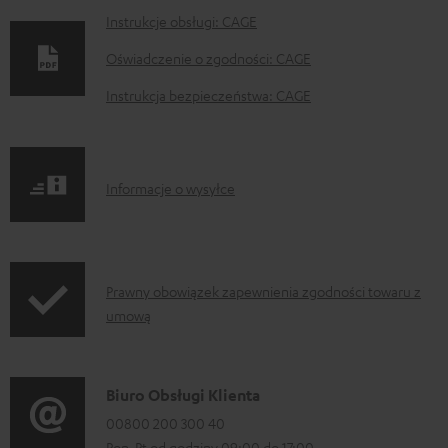
D
Instrukcje obsługi: CAGE
o
Oświadczenie o zgodności: CAGE
k
Instrukcja bezpieczeństwa: CAGE
u
m
e
I
Informacje o wysyłce
n
n
t
f
y
o
d
I
Prawny obowiązek zapewnienia zgodności towaru z
r
umową
o
n
m
p
f
a
o
o
D
Biuro Obsługi Klienta
c
b
r
a
00800 200 300 40
j
r
m
Pon-Pt od godziny 09:00 do 17:00