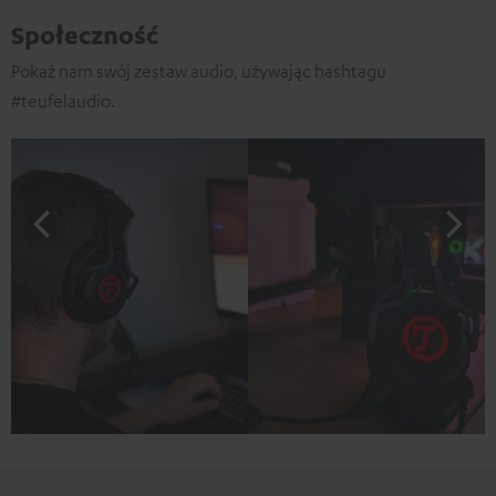
Społeczność
Pokaż nam swój zestaw audio, używając hashtagu
#teufelaudio.