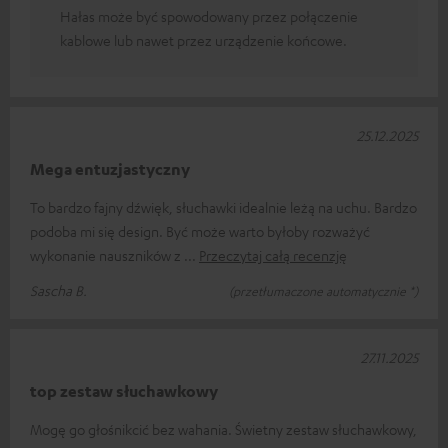
Hałas może być spowodowany przez połączenie
kablowe lub nawet przez urządzenie końcowe.
25.12.2025
Mega entuzjastyczny
To bardzo fajny dźwięk, słuchawki idealnie leżą na uchu. Bardzo
podoba mi się design. Być może warto byłoby rozważyć
wykonanie nauszników z
Przeczytaj całą recenzję
Sascha B.
(przetłumaczone automatycznie *)
27.11.2025
top zestaw słuchawkowy
Mogę go głośnikcić bez wahania. Świetny zestaw słuchawkowy,