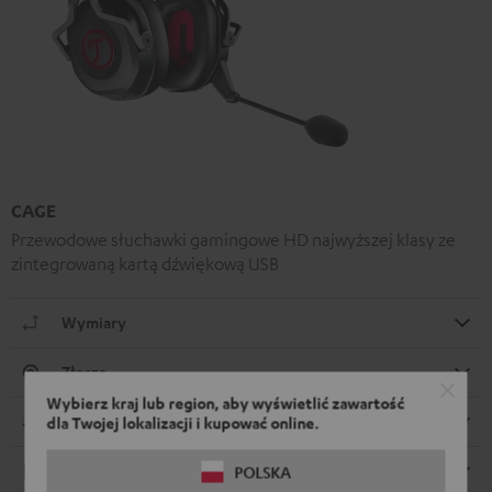
CAGE
Przewodowe słuchawki gamingowe HD najwyższej klasy ze
zintegrowaną kartą dźwiękową USB
Wymiary
Złącza
Wybierz kraj lub region, aby wyświetlić zawartość
Kompatybilność
dla Twojej lokalizacji i kupować online.
Elektronika
POLSKA