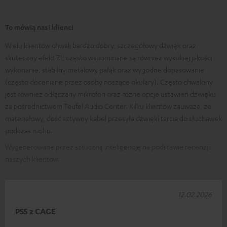
To mówią nasi klienci
Wielu klientów chwali bardzo dobry, szczegółowy dźwięk oraz
skuteczny efekt 7.1; często wspominane są również wysokiej jakości
wykonanie, stabilny metalowy pałąk oraz wygodne dopasowanie
(często doceniane przez osoby noszące okulary). Często chwalony
jest również odłączany mikrofon oraz różne opcje ustawień dźwięku
za pośrednictwem Teufel Audio Center. Kilku klientów zauważa, że
materiałowy, dość sztywny kabel przesyła dźwięki tarcia do słuchawek
podczas ruchu.
Wygenerowane przez sztuczną inteligencję na podstawie recenzji
naszych klientów.
12.02.2026
PS5 z CAGE