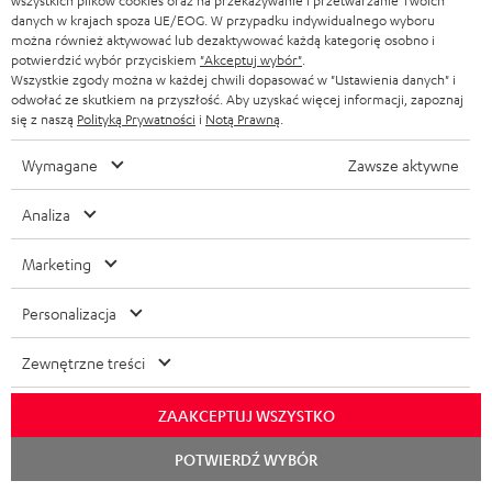
wszystkich plików cookies oraz na przekazywanie i przetwarzanie Twoich
Blog Teufel
danych w krajach spoza UE/EOG. W przypadku indywidualnego wyboru
można również aktywować lub dezaktywować każdą kategorię osobno i
Technologie audio, Trendy hi-fi, Porady i wskazówki
potwierdzić wybór przyciskiem
"Akceptuj wybór"
.
Wszystkie zgody można w każdej chwili dopasować w "Ustawienia danych" i
odwołać ze skutkiem na przyszłość. Aby uzyskać więcej informacji, zapoznaj
Serwis
się z naszą
Polityką Prywatności
i
Notą Prawną
.
Często zadawane pytania
Kontakt
Wymagane
Zawsze aktywne
Zwroty
Śledzenie wysyłki
Analiza
Marketing
Znajdź sklep
Przetestuj nasze produkty na własnych uszach i zaufaj
Personalizacja
naszym profesjonalnym doradcom.
Zewnętrzne treści
ZAAKCEPTUJ WSZYSTKO
DO
Rozpoc
POTWIERDŹ WYBÓR
200 ZŁ
czat