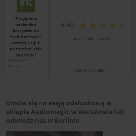
"Przyjemne
4.43
wrażenia z
korzystania z
tych słuchawek
(4.43 z 5 dla 596 ocen)
zaczęły się już
po założeniu ich
na głowę."
WSZYSTKIE
RECENZJE I
WSZYSTKIE OCENY
TESTY
Umów się na sesję odsłuchową w
sklepie Audiomagic w Warszawie lub
odwiedź nas w Berlinie