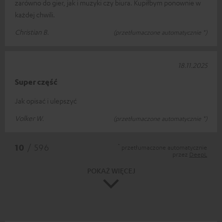
zarówno do gier, jak i muzyki czy biura. Kupiłbym ponownie w
każdej chwili.
Christian B.
(przetłumaczone automatycznie *)
18.11.2025
Super część
Jak opisać i ulepszyć
Volker W.
(przetłumaczone automatycznie *)
*
10
/ 596
przetłumaczone automatycznie
przez
DeepL
POKAŻ WIĘCEJ