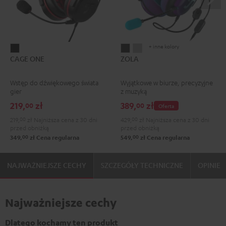
+ inne kolory
CAGE
ZOLA
ZOLA
CAGE ONE
ZOLA
ONE
Dark
Light
Night
Gray
Gray
Wstęp do dźwiękowego świata
Wyjątkowe w biurze, precyzyjne
Black
gier
z muzyką
219,
zł
389,
zł
00
00
Oferta
219,
00
zł
Najniższa cena z 30 dni
429,
00
zł
Najniższa cena z 30 dni
przed obniżką
przed obniżką
00
00
349,
zł
Cena regularna
549,
zł
Cena regularna
NAJWAŻNIEJSZE CECHY
SZCZEGÓŁY TECHNICZNE
OPINIE
Najważniejsze cechy
Dlatego kochamy ten produkt