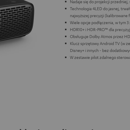
Nadaje się do projekcji przedniej,
Technologia 4LED do jasnej, trwał
najwyższej precyzji (kalibrowane 
Wiele opcje podłączenia, w tym 3 
HDR10+ i HDR-PRO™ dla precyzyj
Obsługuje Dolby Atmos przez HD
Klucz sprzętowy Android TV (w ze
Disney+ i innych - bez dodatkow
W zestawie pilot zdalnego sterowan