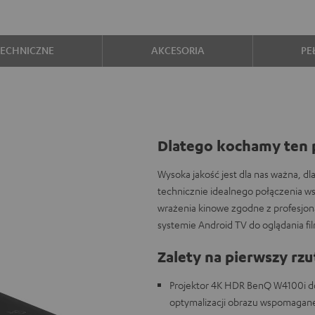
TECHNICZNE
AKCESORIA
PE
Dlatego kochamy ten 
Wysoka jakość jest dla nas ważna, dl
technicznie idealnego połączenia 
wrażenia kinowe zgodne z profesjon
systemie Android TV do oglądania fil
Zalety na pierwszy rzu
Projektor 4K HDR BenQ W4100i d
optymalizacji obrazu wspomaganej