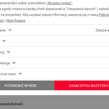
 potwierdzić wybór przyciskiem
"Akceptuj wybór"
.
e zgody można w każdej chwili dopasować w "Ustawienia danych" i odwoł
na przyszłość. Aby uzyskać więcej informacji, zapoznaj się z naszą
Polity
ści
i
Notą Prawną
.
ane
Zawsze 
ing
lizacja
rzne treści
4100i
POTWIERDŹ WYBÓR
ZAAKCEPTUJ WSZYSTKO
ymiary
ompatybilność