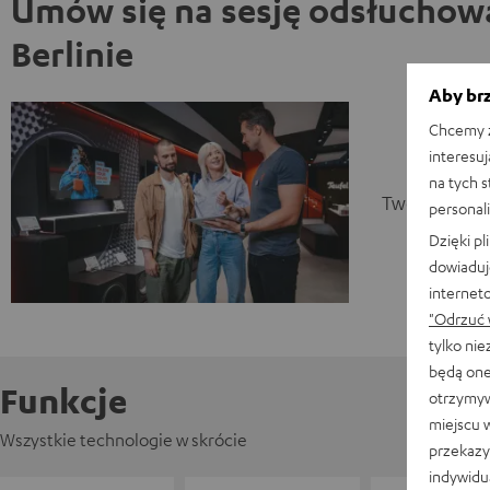
Umów się na sesję odsłuchow
Berlinie
Aby brz
Chcemy z
interesuj
na tych 
Twoja sesja 
personali
Dzięki p
dowiaduj
internet
"Odrzuć 
tylko ni
będą one
Funkcje
otrzymyw
miejscu 
Wszystkie technologie w skrócie
przekazy
indywidu