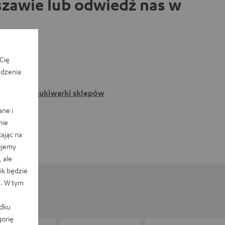
zawie lub odwiedź nas w
Cię
edzenia
Do wyszukiwarki sklepów
ane i
nie
ając na
ujemy
 ale
k będzie
e. W tym
adku
orię