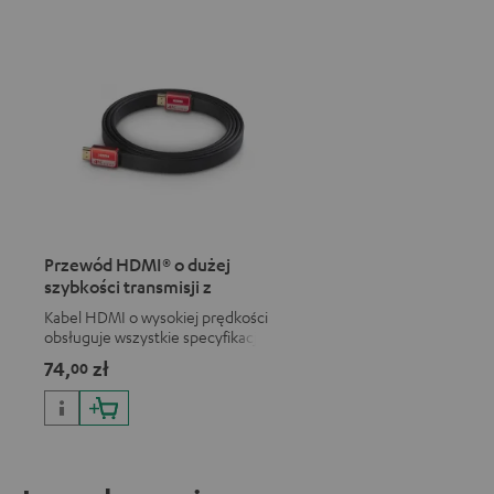
Przewód HDMI® o dużej
szybkości transmisji z
Ethernetem
Kabel HDMI o wysokiej prędkości
obsługuje wszystkie specyfikacje
2.0, jak na przykład 4K 50/60p i 4K
74,
zł
00
3D