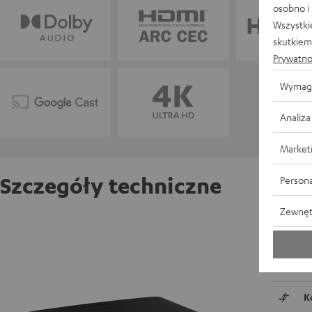
osobno i
Wszystki
skutkiem 
Prywatno
Wymag
Analiza
Market
Szczegóły techniczne
Persona
Zewnęt
BenQ W
W
K