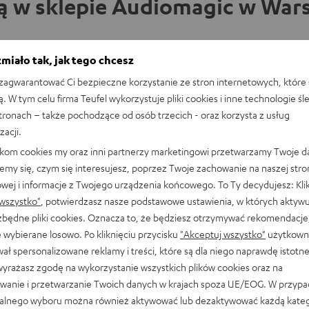
ą w sklepie Audiomagic w Wars
miało tak, jak tego chcesz
Gęsia skórka gwarantowana! Zajrzyj do sklepu
agwarantować Ci bezpieczne korzystanie ze stron internetowych, które 
naszego partnera w Warszawie lub przyjdź do
ą. W tym celu firma Teufel wykorzystuje pliki cookies i inne technologie śl
naszego sklepu w Berlinie i przetestuj nasze
stronach – także pochodzące od osób trzecich - oraz korzysta z usług
produkty na własnych uszach! Czy to
odsłuchowa
zacji.
kompaktowe słuchawki, czy systemy dźwiękowe
likom cookies my oraz inni partnerzy marketingowi przetwarzamy Twoje d
5.1 – pracownicy sklepu służą Ci pomocą i fachową
emy się, czym się interesujesz, poprzez Twoje zachowanie na naszej stro
radą. Umów się na wizytę w sklepie z doradcami i
owej i informacje z Twojego urządzenia końcowego. To Ty decydujesz: Klik
odkryj dźwięk Teufel na żywo.
wszystko"
, potwierdzasz nasze podstawowe ustawienia, w których aktyw
ezbędne pliki cookies. Oznacza to, że będziesz otrzymywać rekomendacje,
 wybierane losowo. Po kliknięciu przycisku
"Akceptuj wszystko"
użytkowni
ał spersonalizowane reklamy i treści, które są dla niego naprawdę istotn
wyrażasz zgodę na wykorzystanie wszystkich plików cookies oraz na
wanie i przetwarzanie Twoich danych w krajach spoza UE/EOG. W przyp
alnego wyboru można również aktywować lub dezaktywować każdą kateg