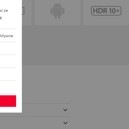
ać ze
ką
aktywne