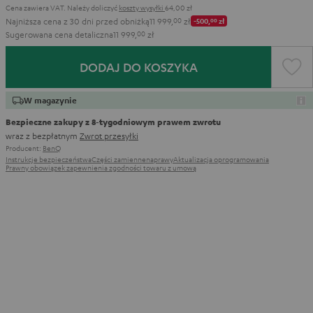
Cena zawiera VAT.
Należy doliczyć
koszty wysyłki
64,00 zł
Najniższa cena z 30 dni przed obniżką
11 999,
00
zł
-500,
00
zł
Sugerowana cena detaliczna
11 999,
00
zł
DODAJ DO KOSZYKA
W magazynie
Bezpieczne zakupy z 8‑tygodniowym prawem zwrotu
wraz z bezpłatnym
Zwrot przesyłki
Producent:
BenQ
Instrukcje bezpieczeństwa
Części zamienne
naprawy
Aktualizacja oprogramowania
Prawny obowiązek zapewnienia zgodności towaru z umową