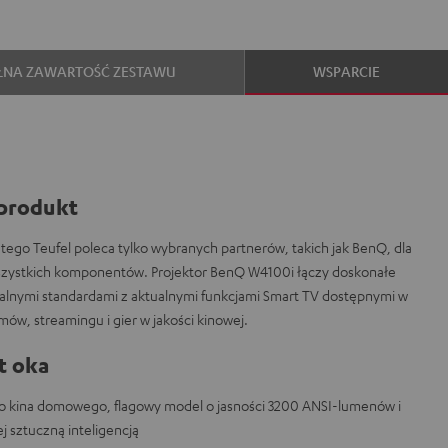
ŁNA ZAWARTOŚĆ ZESTAWU
WSPARCIE
produkt
atego Teufel poleca tylko wybranych partnerów, takich jak BenQ, dla
wszystkich komponentów. Projektor BenQ W4100i łączy doskonałe
alnymi standardami z aktualnymi funkcjami Smart TV dostępnymi w
mów, streamingu i gier w jakości kinowej.
t oka
o kina domowego, flagowy model o jasności 3200 ANSI-lumenów i
 sztuczną inteligencją