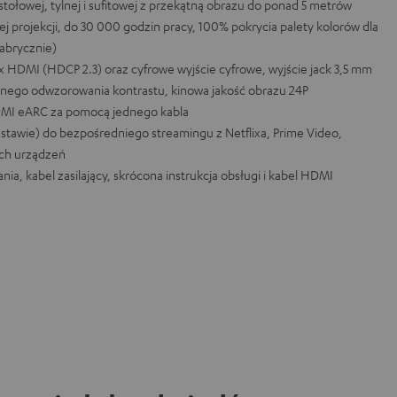
 stołowej, tylnej i sufitowej z przekątną obrazu do ponad 5 metrów
ej projekcji, do 30 000 godzin pracy, 100% pokrycia palety kolorów dla
fabrycznie)
x HDMI (HDCP 2.3) oraz cyfrowe wyjście cyfrowe, wyjście jack 3,5 mm
nego odwzorowania kontrastu, kinowa jakość obrazu 24P
MI eARC za pomocą jednego kabla
stawie) do bezpośredniego streamingu z Netflixa, Prime Video,
ych urządzeń
ia, kabel zasilający, skrócona instrukcja obsługi i kabel HDMI