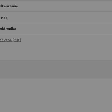
dtwarzanie
łącza
lektronika
hniczne [PDF]