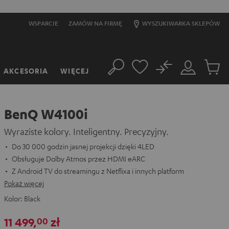
WSPARCIE
ZAMÓW NA FIRMĘ
WYSZUKIWARKA SKLEPÓW
No
AKCESORIA
WIĘCEJ
Szukaj
Moje
Produkt
konto
w
koszyk
BenQ W4100i
Wyraziste kolory. Inteligentny. Precyzyjny.
Do 30 000 godzin jasnej projekcji dzięki 4LED
Obsługuje Dolby Atmos przez HDMI eARC
Z Android TV do streamingu z Netflixa i innych platform
Pokaż więcej
Kolor:
Black
11 499,
zł
00