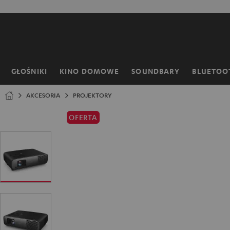
EJDŹ DO
ARTOŚCI
GŁOŚNIKI
KINO DOMOWE
SOUNDBARY
BLUETOO
Strona
główna
AKCESORIA
PROJEKTORY
OFERTA