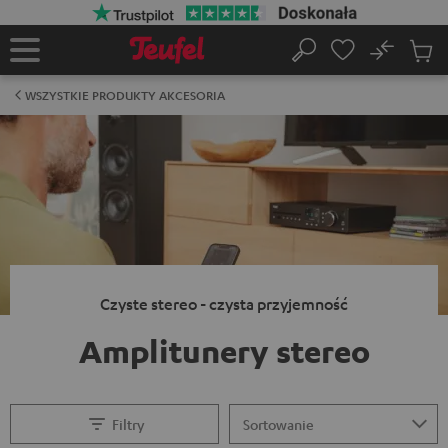
EJDŹ DO
ARTOŚCI
No
Zapi
Strona
Szukaj
Produ
główna
w
WSZYSTKIE PRODUKTY AKCESORIA
koszy
Czyste stereo - czysta przyjemność
Amplitunery stereo
Filtry