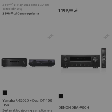
2 349,
00
zł
Najniższa cena z 30 dni
przed obniżką
1 199,
zł
00
00
2 599,
zł
Cena regularna
Yamaha
DENON
R-
Yamaha R-S202D + Dual DT 400
DRA-
USB
S202D
DENON DRA-900H
900H
Zestaw składający się z amplitunera
+