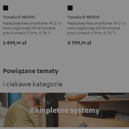
Yamaha
Yamaha
R-
R-
Yamaha R-N600A
Yamaha R-N800A
N600A
N800A
Najwyższej klasy amplituner AV 2.1 o
Najwyższej klasy amplituner AV 2.1 o
mocy wyjściowej 150 W na kanał
mocy wyjściowej 220 W na kanał
Black
Black
przy 4 omach (1 kHz, 0,7% THD)
przy 4 omach (1 kHz, 0,7% THD)
3 499,
zł
4 799,
zł
00
00
Powiązane tematy
i ciekawe kategorie
Kompletne systemy