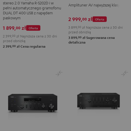
Black
stereo 2.0 Yamaha R-S202D i w
Amplituner AV najwyższej klasy
Dual
pełni automatycznego gramofonu
DT
DUAL DT 400 USB z napędem
paskowym
2 999,
zł
00
Oferta
400
USB
1 899,
zł
3 899,
00
zł
Najniższa cena z 30 dni
00
Oferta
przed obniżką
Black
2 399,
00
zł
Najniższa cena z 30 dni
00
3 899,
zł
Sugerowana cena
przed obniżką
detaliczna
00
2 399,
zł
Cena regularna