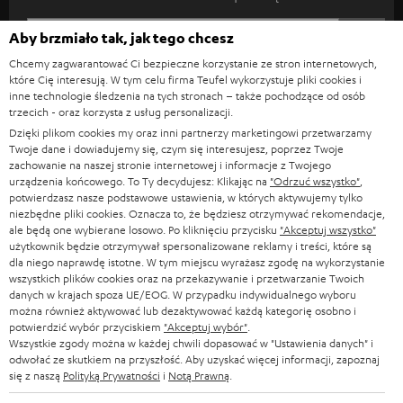
p
i
Aby brzmiało tak, jak tego chcesz
REJES
EMAIL
s
Chcemy zagwarantować Ci bezpieczne korzystanie ze stron internetowych,
WIDGET
z
które Cię interesują. W tym celu firma Teufel wykorzystuje pliki cookies i
inne technologie śledzenia na tych stronach – także pochodzące od osób
s
trzecich - oraz korzysta z usług personalizacji.
i
Dzięki plikom cookies my oraz inni partnerzy marketingowi przetwarzamy
Twoje dane i dowiadujemy się, czym się interesujesz, poprzez Twoje
ę
zachowanie na naszej stronie internetowej i informacje z Twojego
urządzenia końcowego. To Ty decydujesz: Klikając na
"Odrzuć wszystko"
,
d
potwierdzasz nasze podstawowe ustawienia, w których aktywujemy tylko
o
niezbędne pliki cookies. Oznacza to, że będziesz otrzymywać rekomendacje,
ale będą one wybierane losowo. Po kliknięciu przycisku
"Akceptuj wszystko"
n
użytkownik będzie otrzymywał spersonalizowane reklamy i treści, które są
Kategorie
dla niego naprawdę istotne. W tym miejscu wyrażasz zgodę na wykorzystanie
e
wszystkich plików cookies oraz na przekazywanie i przetwarzanie Twoich
KINO DOMOWE
w
danych w krajach spoza UE/EOG. W przypadku indywidualnego wyboru
Firma
można również aktywować lub dezaktywować każdą kategorię osobno i
s
potwierdzić wybór przyciskiem
"Akceptuj wybór"
.
KOMPLETNE SYSTEMY
WSPARCIE
Wszystkie zgody można w każdej chwili dopasować w "Ustawienia danych" i
l
Sklepy internetowe Teufel
odwołać ze skutkiem na przyszłość. Aby uzyskać więcej informacji, zapoznaj
SOUNDBARY
e
się z naszą
Polityką Prywatności
i
Notą Prawną
.
KARIERA
NIEMCY