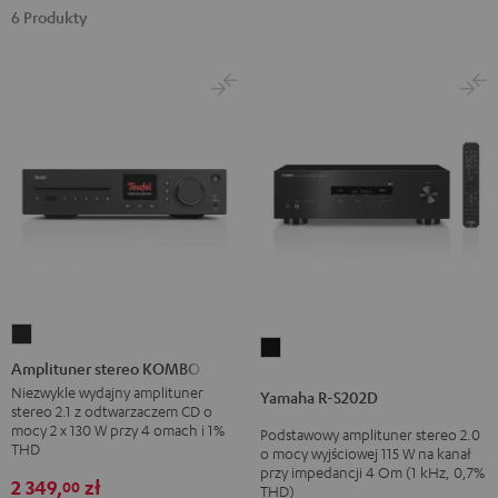
6 Produkty
Amplituner
Yamaha
stereo
Amplituner stereo KOMBO 62
R-
KOMBO
Niezwykle wydajny amplituner
Yamaha R-S202D
S202D
stereo 2.1 z odtwarzaczem CD o
62
Black
mocy 2 x 130 W przy 4 omach i 1%
Podstawowy amplituner stereo 2.0
Night
THD
o mocy wyjściowej 115 W na kanał
Black
przy impedancji 4 Om (1 kHz, 0,7%
2 349,
zł
00
THD)