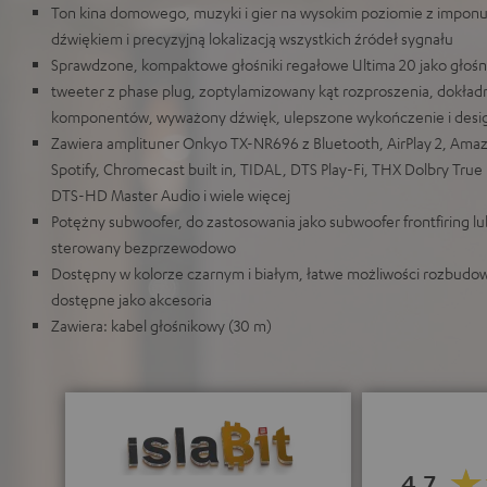
Ton kina domowego, muzyki i gier na wysokim poziomie z imponu
dźwiękiem i precyzyjną lokalizacją wszystkich źródeł sygnału
Sprawdzone, kompaktowe głośniki regałowe Ultima 20 jako głośni
tweeter z phase plug, zoptylamizowany kąt rozproszenia, dokładn
komponentów, wyważony dźwięk, ulepszone wykończenie i desi
Zawiera amplituner Onkyo TX-NR696 z Bluetooth, AirPlay 2, Ama
Spotify, Chromecast built in, TIDAL, DTS Play-Fi, THX Dolbry Tru
DTS-HD Master Audio i wiele więcej
Potężny subwoofer, do zastosowania jako subwoofer frontfiring lu
sterowany bezprzewodowo
Dostępny w kolorze czarnym i białym, łatwe możliwości rozbudowy
dostępne jako akcesoria
Zawiera: kabel głośnikowy (30 m)
4.7