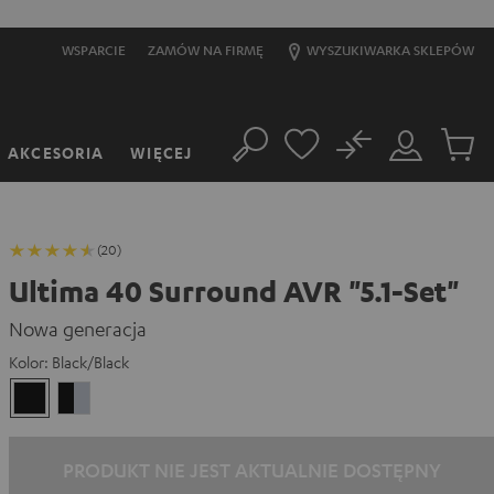
WSPARCIE
ZAMÓW NA FIRMĘ
WYSZUKIWARKA SKLEPÓW
No
AKCESORIA
WIĘCEJ
Szukaj
Moje
Produkt
konto
w
koszyk
(20)
Ultima 40 Surround AVR "5.1-Set"
Nowa generacja
Kolor:
Black/Black
Black/Black
Black/Silver
PRODUKT NIE JEST AKTUALNIE DOSTĘPNY