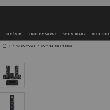
EJDŹ DO
ARTOŚCI
GŁOŚNIKI
KINO DOMOWE
SOUNDBARY
BLUETOO
Strona
główna
KINO DOMOWE
KOMPLETNE SYSTEMY