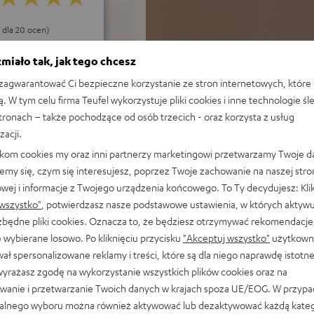
5 dla 20 ocen)
miało tak, jak tego chcesz
KIE OCENY
agwarantować Ci bezpieczne korzystanie ze stron internetowych, które 
ą. W tym celu firma Teufel wykorzystuje pliki cookies i inne technologie śl
stronach – także pochodzące od osób trzecich - oraz korzysta z usług
zacji.
likom cookies my oraz inni partnerzy marketingowi przetwarzamy Twoje d
emy się, czym się interesujesz, poprzez Twoje zachowanie na naszej stro
owej i informacje z Twojego urządzenia końcowego. To Ty decydujesz: Klik
wszystko"
, potwierdzasz nasze podstawowe ustawienia, w których aktyw
ezbędne pliki cookies. Oznacza to, że będziesz otrzymywać rekomendacje,
 wybierane losowo. Po kliknięciu przycisku
"Akceptuj wszystko"
użytkowni
ał spersonalizowane reklamy i treści, które są dla niego naprawdę istotn
ą w sklepie Audiomagic w Wars
wyrażasz zgodę na wykorzystanie wszystkich plików cookies oraz na
wanie i przetwarzanie Twoich danych w krajach spoza UE/EOG. W przyp
alnego wyboru można również aktywować lub dezaktywować każdą kateg