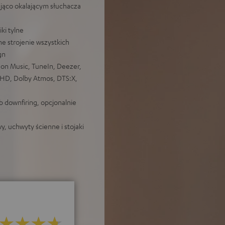
jąco okalającym słuchacza
ki tylne
e strojenie wszystkich
gn
zon Music, TuneIn, Deezer,
e HD, Dolby Atmos, DTS:X,
b downfiring, opcjonalnie
, uchwyty ścienne i stojaki