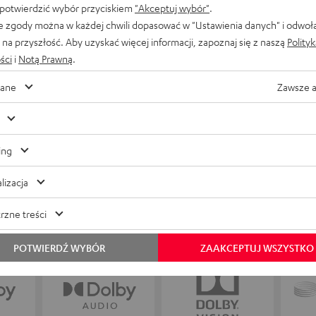
 potwierdzić wybór przyciskiem
"Akceptuj wybór"
.
Gęsia skórka gwarantowana! Zajrzyj do sklepu
e zgody można w każdej chwili dopasować w "Ustawienia danych" i odwoł
naszego partnera w Warszawie lub przyjdź do
na przyszłość. Aby uzyskać więcej informacji, zapoznaj się z naszą
Polity
naszego sklepu w Berlinie i przetestuj nasze
ści
i
Notą Prawną
.
produkty na własnych uszach! Czy to
odsłuchowa
ane
Zawsze 
kompaktowe słuchawki, czy systemy dźwiękowe
5.1 – pracownicy sklepu służą Ci pomocą i fachową
radą. Umów się na wizytę w sklepie z doradcami i
odkryj dźwięk Teufel na żywo.
ing
lizacja
rzne treści
POTWIERDŹ WYBÓR
ZAAKCEPTUJ WSZYSTKO