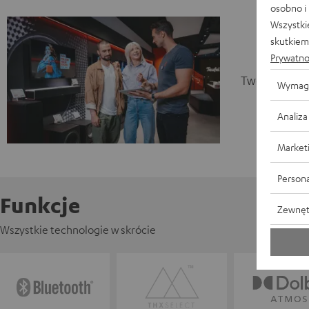
osobno i
Wszystki
skutkiem 
Prywatno
Twoja sesja 
Wymag
Analiza
Market
Persona
Funkcje
Zewnęt
Wszystkie technologie w skrócie