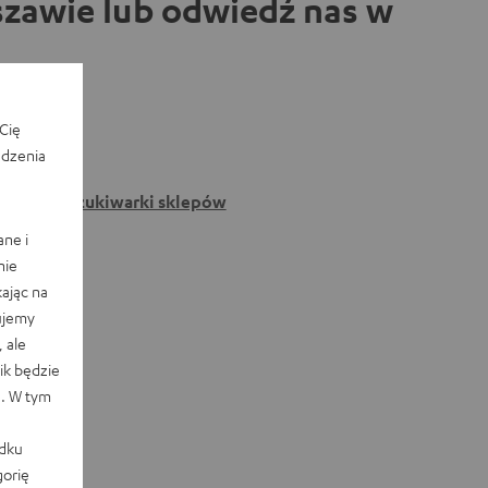
zawie lub odwiedź nas w
Cię
edzenia
Do wyszukiwarki sklepów
ane i
nie
ając na
ujemy
 ale
k będzie
e. W tym
adku
orię