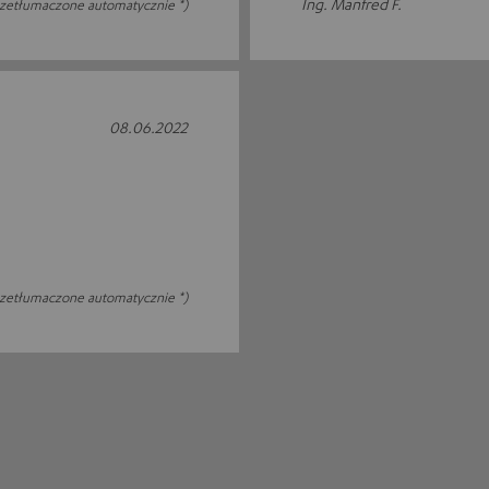
Ing. Manfred F.
rzetłumaczone automatycznie *)
08.06.2022
rzetłumaczone automatycznie *)