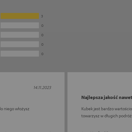
3
0
0
0
0
14.11.2023
Najlepsza jakość nawet 
do niego włożysz
Kubek jest bardzo wartości
towarzysz w długich podró