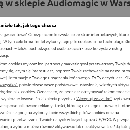
ą w sklepie Audiomagic w Wars
miało tak, jak tego chcesz
Gęsia skórka gwarantowana! Zajrzyj do sklepu
agwarantować Ci bezpieczne korzystanie ze stron internetowych, które 
naszego partnera w Warszawie lub przyjdź do
ą. W tym celu firma Teufel wykorzystuje pliki cookies i inne technologie śl
naszego sklepu w Berlinie i przetestuj nasze
stronach – także pochodzące od osób trzecich - oraz korzysta z usług
produkty na własnych uszach! Czy to
odsłuchowa
zacji.
kompaktowe słuchawki, czy systemy dźwiękowe
likom cookies my oraz inni partnerzy marketingowi przetwarzamy Twoje d
5.1 – pracownicy sklepu służą Ci pomocą i fachową
emy się, czym się interesujesz, poprzez Twoje zachowanie na naszej stro
radą. Umów się na wizytę w sklepie z doradcami i
owej i informacje z Twojego urządzenia końcowego. To Ty decydujesz: Klik
odkryj dźwięk Teufel na żywo.
wszystko"
, potwierdzasz nasze podstawowe ustawienia, w których aktyw
ezbędne pliki cookies. Oznacza to, że będziesz otrzymywać rekomendacje,
 wybierane losowo. Po kliknięciu przycisku
"Akceptuj wszystko"
użytkowni
ał spersonalizowane reklamy i treści, które są dla niego naprawdę istotn
wyrażasz zgodę na wykorzystanie wszystkich plików cookies oraz na
wanie i przetwarzanie Twoich danych w krajach spoza UE/EOG. W przyp
 MUG
alnego wyboru można również aktywować lub dezaktywować każdą kateg
nowy kubek termiczny z podwójną ścianką i pokrywką