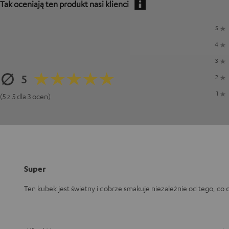
Tak oceniają ten produkt nasi klienci
5
4
3
5
2
1
(5 z 5 dla 3 ocen)
Super
Ten kubek jest świetny i dobrze smakuje niezależnie od tego, co 