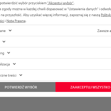
 potwierdzić wybór przyciskiem
"Akceptuj wybór"
.
e zgody można w każdej chwili dopasować w "Ustawienia danych" i odwoł
na przyszłość. Aby uzyskać więcej informacji, zapoznaj się z naszą
Polity
ymiary
ści
i
Notą Prawną
.
ane
Zawsze 
ing
lizacja
rzne treści
POTWIERDŹ WYBÓR
ZAAKCEPTUJ WSZYSTKO