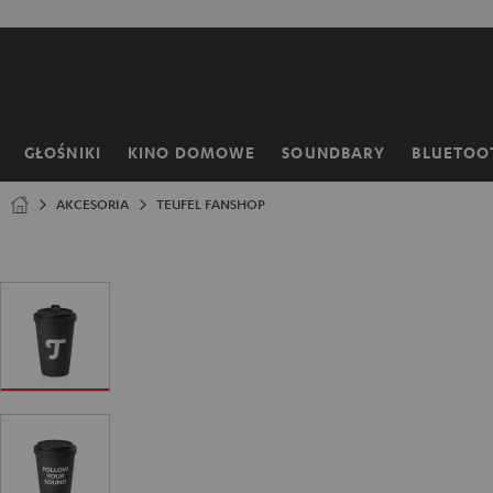
EJDŹ DO
ARTOŚCI
GŁOŚNIKI
KINO DOMOWE
SOUNDBARY
BLUETOO
Strona
główna
AKCESORIA
TEUFEL FANSHOP