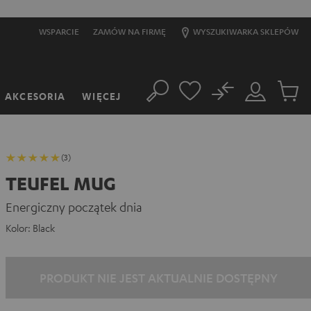
WSPARCIE
ZAMÓW NA FIRMĘ
WYSZUKIWARKA SKLEPÓW
No
AKCESORIA
WIĘCEJ
Szukaj
Moje
Produkt
konto
w
koszyk
(3)
TEUFEL MUG
Energiczny początek dnia
Kolor:
Black
PRODUKT NIE JEST AKTUALNIE DOSTĘPNY