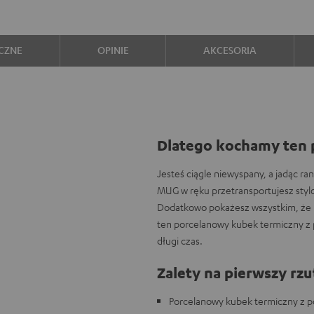
CZNE
OPINIE
AKCESORIA
Dlatego kochamy ten 
Jesteś ciągle niewyspany, a jadąc r
MUG w ręku przetransportujesz stylo
Dodatkowo pokażesz wszystkim, że m
ten porcelanowy kubek termiczny z
długi czas.
Zalety na pierwszy rzu
Porcelanowy kubek termiczny z p