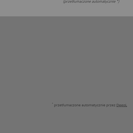
(przetłumaczone automatycznie *)
*
przetłumaczone automatycznie przez
DeepL