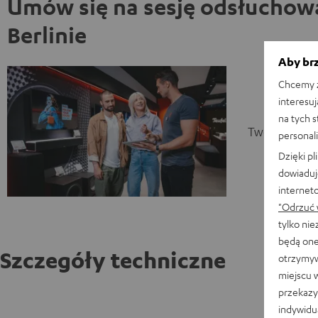
Umów się na sesję odsłuchow
Berlinie
Aby brz
Chcemy z
interesuj
na tych 
Twoja sesja 
personali
Dzięki p
dowiaduj
internet
"Odrzuć 
tylko ni
będą one
Szczegóły techniczne
otrzymyw
miejscu 
przekazy
TEUFEL
indywidu
Porcela