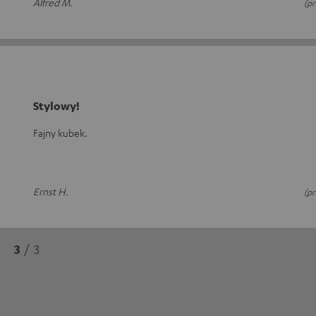
Alfred M.
(p
Stylowy!
Fajny kubek.
Ernst H.
(p
3
/ 3