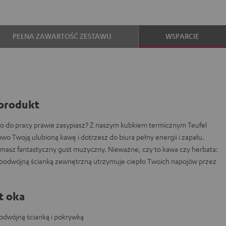
PEŁNA ZAWARTOŚĆ ZESTAWU
WSPARCIE
produkt
ano do pracy prawie zasypiasz? Z naszym kubkiem termicznym Teufel
wo Twoją ulubioną kawę i dotrzesz do biura pełny energii i zapału.
asz fantastyczny gust muzyczny. Nieważne, czy to kawa czy herbata:
 podwójną ścianką zewnętrzną utrzymuje ciepło Twoich napojów przez
t oka
odwójną ścianką i pokrywką