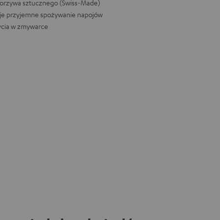
tworzywa sztucznego (Swiss-Made)
tuje przyjemne spożywanie napojów
ycia w zmywarce