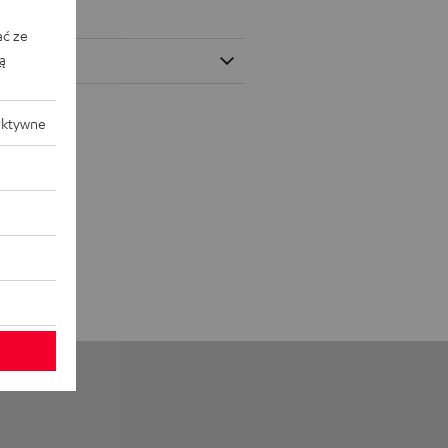
ać ze
ką
aktywne