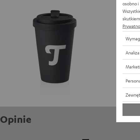
osobno i
Wszystki
skutkiem 
W
Prywatno
Wymag
Analiza
Market
Persona
Zewnęt
Opinie