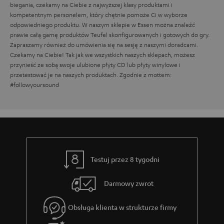
biegania, czekamy na Ciebie z najwyższej klasy produktami i
kompetentnym personelem, który chętnie pomoże Ci w wyborze
odpowiedniego produktu. W naszym sklepie w Essen można znaleźć
prawie całą gamę produktów Teufel skonfigurowanych i gotowych do gry.
Zapraszamy również do umówienia się na sesję z naszymi doradcami.
Czekamy na Ciebie! Tak jak we wszystkich naszych sklepach, możesz
przynieść ze sobą swoje ulubione płyty CD lub płyty winylowe i
przetestować je na naszych produktach. Zgodnie z mottem:
#followyoursound
Testuj przez 8 tygodni
Darmowy zwrot
Obsługa klienta w strukturze firmy