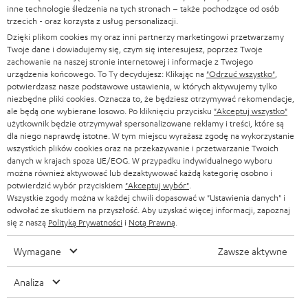
l
Sklepy internetowe Teufel
inne technologie śledzenia na tych stronach – także pochodzące od osób
SOUNDBARY
e
trzecich - oraz korzysta z usług personalizacji.
KARIERA
NIEMCY
Dzięki plikom cookies my oraz inni partnerzy marketingowi przetwarzamy
t
GŁOŚNIKI HIFI
Twoje dane i dowiadujemy się, czym się interesujesz, poprzez Twoje
KONTAKT PRASOWY
t
zachowanie na naszej stronie internetowej i informacje z Twojego
AUSTRIA
urządzenia końcowego. To Ty decydujesz: Klikając na
"Odrzuć wszystko"
,
SMART HOME
e
B2B
potwierdzasz nasze podstawowe ustawienia, w których aktywujemy tylko
niezbędne pliki cookies. Oznacza to, że będziesz otrzymywać rekomendacje,
r
SZWAJCARIA
BLUETOOTH
ale będą one wybierane losowo. Po kliknięciu przycisku
"Akceptuj wszystko"
BLOG
a
użytkownik będzie otrzymywał spersonalizowane reklamy i treści, które są
dla niego naprawdę istotne. W tym miejscu wyrażasz zgodę na wykorzystanie
SŁUCHAWKI
HOLANDIA
NEWSLETTER
wszystkich plików cookies oraz na przekazywanie i przetwarzanie Twoich
danych w krajach spoza UE/EOG. W przypadku indywidualnego wyboru
SŁUCHAWKI BLUETOOTH
można również aktywować lub dezaktywować każdą kategorię osobno i
SKLEPY
BELGIA
potwierdzić wybór przyciskiem
"Akceptuj wybór"
.
Wszystkie zgody można w każdej chwili dopasować w "Ustawienia danych" i
WIEŻE HI-FI
KORZYŚCI
odwołać ze skutkiem na przyszłość. Aby uzyskać więcej informacji, zapoznaj
FRANCJA
się z naszą
Polityką Prywatności
i
Notą Prawną
.
GŁOŚNIKI
TEUFEL STORY
Wymagane
Zawsze aktywne
POLSKA
ULTIMA
ZARZĄD
Analiza
SŁUCHAWKI DOUSZNE
HISZPANIA
TROSKA O ŚRODOWISKO