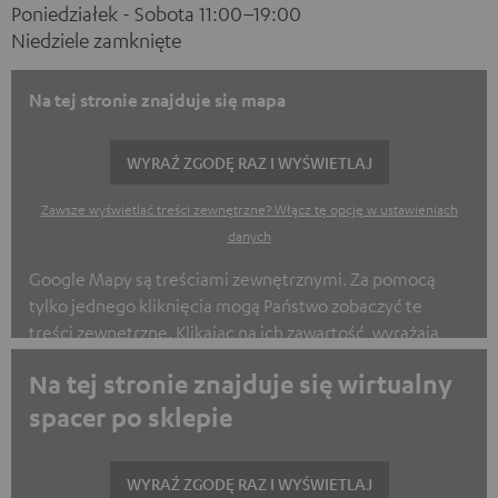
Poniedziałek - Sobota 11:00–19:00
Niedziele zamknięte
Na tej stronie znajduje się mapa
WYRAŹ ZGODĘ RAZ I WYŚWIETLAJ
Zawsze wyświetlać treści zewnętrzne? Włącz tę opcję w ustawieniach
danych
Google Mapy są treściami zewnętrznymi. Za pomocą
tylko jednego kliknięcia mogą Państwo zobaczyć te
treści zewnętrzne. Klikając na ich zawartość, wyrażają
Państwo zgodę na wyświetlanie treści zewnętrznych.
Na tej stronie znajduje się wirtualny
Może to spowodować przekazanie danych osobowych do
spacer po sklepie
innych stron trzecich. Więcej informacji na ten temat
znajdą Państwo w naszej Polityce Prywatności.
WYRAŹ ZGODĘ RAZ I WYŚWIETLAJ