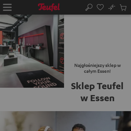
EJDŹ DO
No
ARTOŚCI
Zapi
Strona
Szukaj
Produ
główna
w
koszy
Najgłośniejszy sklep w
całym Essen!
Sklep Teufel
w Essen