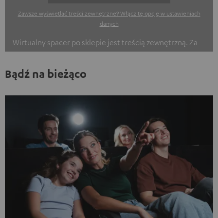
Zawsze wyświetlać treści zewnętrzne? Włącz tę opcję w ustawieniach
danych
Wirtualny spacer po sklepie jest treścią zewnętrzną. Za
pomocą tylko jednego kliknięcia mogą Państwo zobaczyć
te treści zewnętrzne. Klikając na ich zawartość, wyrażają
Bądź na bieżąco
Państwo zgodę na wyświetlanie treści zewnętrznych.
Może to spowodować przekazanie danych osobowych do
innych stron trzecich. Więcej informacji na ten temat
znajdą Państwo w naszej Polityce Prywatności.