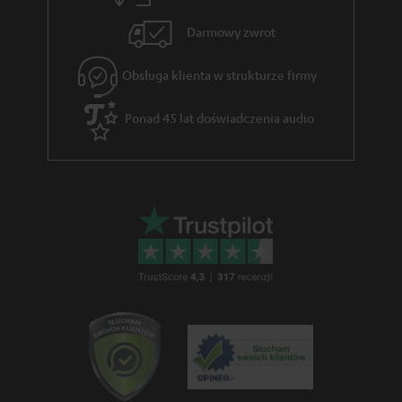
g
Darmowy zwrot
w
a
Obsługa klienta w strukturze firmy
r
Ponad 45 lat doświadczenia audio
a
n
c
j
i