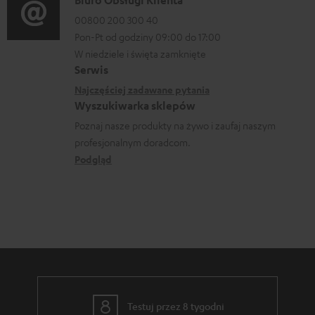
D
c
p
r
a
00800 200 300 40
j
o
m
Pon-Pt od godziny 09:00 do 17:00
n
e
b
a
W niedziele i święta zamknięte
e
o
r
Serwis
c
k
w
a
Najczęściej zadawane pytania
j
o
Wyszukiwarka sklepów
y
n
e
n
Poznaj nasze produkty na żywo i zaufaj naszym
s
i
d
profesjonalnym doradcom.
t
y
a
o
Podgląd
a
ł
t
k
c
y
t
e
c
o
z
w
ą
e
c
e
Testuj przez 8 tygodni