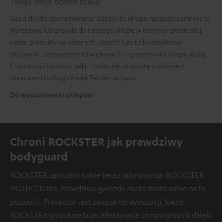
Twoja sesja odsłuchowa
Gęsia skórka gwarantowana! Zajrzyj do sklepu naszego partnera w
Warszawie lub przyjdź do naszego sklepu w Berlinie i przetestuj
nasze produkty na własnych uszach! Czy to kompaktowe
słuchawki, czy systemy dźwiękowe 5.1 – pracownicy sklepu służą
Ci pomocą i fachową radą. Umów się na wizytę w sklepie z
doradcami i odkryj dźwięk Teufel na żywo.
Do wyszukiwarki sklepów
Chroni ROCKSTER jak prawdziwy
bodyguard
ROCKSTER zatrudnił sobie teraz ochroniarza: ROCKSTER
PROTECTORa. Prawdziwa gwiazda rocka może sobie na to
pozwolić. Protector jest zawsze do dypozycji, kiedy
ROCKSTER go potrzebuje. Efektywnie chroni głośnik dzięki