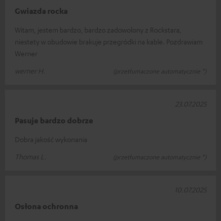
Gwiazda rocka
Witam, jestem bardzo, bardzo zadowolony z Rockstara,
niestety w obudowie brakuje przegródki na kable. Pozdrawiam
Werner
werner H.
(przetłumaczone automatycznie *)
23.07.2025
Pasuje bardzo dobrze
Dobra jakość wykonania
Thomas L.
(przetłumaczone automatycznie *)
10.07.2025
Osłona ochronna