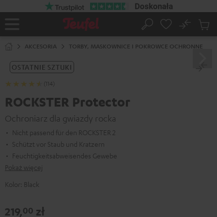
EJDŹ DO
ARTOŚCI
No
Zapi
Strona
Szukaj
Produ
główna
w
AKCESORIA
TORBY, MASKOWNICE I POKROWCE OCHRONNE
koszy
OSTATNIE SZTUKI
(114)
ROCKSTER Protector
Ochroniarz dla gwiazdy rocka
Nicht passend für den ROCKSTER 2
Schützt vor Staub und Kratzern
Feuchtigkeitsabweisendes Gewebe
Pokaż więcej
Kolor:
Black
219,
zł
00