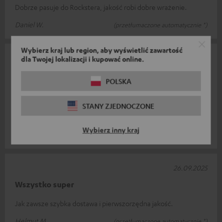
Dobrze pasuje do Rockstera, jakość robi dobre wrażenie.
Daniel W.
(przetłumaczone automatycznie *)
Wybierz kraj lub region, aby wyświetlić zawartość
30.10.2025
dla Twojej lokalizacji i kupować online.
Pan Hödl
POLSKA
Po prostu doskonały, najlepszy dźwięk i najwyższa jakość,
najwyższa wydajność baterii Mogę głośnikcić ten głośnik
STANY ZJEDNOCZONE
każdemu, sam mam 2 Rockste
Przeczytaj całą recenzję
Wybierz inny kraj
Helmut H.
(przetłumaczone automatycznie *)
26.09.2025
Wszystko super
Jak zawsze szybka dostawa i pierwszorzędna jakość.
Helmut M.
(przetłumaczone automatycznie *)