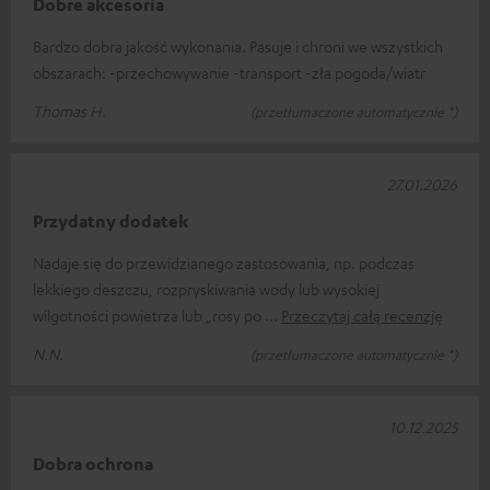
Dobre akcesoria
Bardzo dobra jakość wykonania. Pasuje i chroni we wszystkich
obszarach: -przechowywanie -transport -zła pogoda/wiatr
Thomas H.
(przetłumaczone automatycznie *)
27.01.2026
Przydatny dodatek
Nadaje się do przewidzianego zastosowania, np. podczas
lekkiego deszczu, rozpryskiwania wody lub wysokiej
wilgotności powietrza lub „rosy po
Przeczytaj całą recenzję
N.N.
(przetłumaczone automatycznie *)
10.12.2025
Dobra ochrona