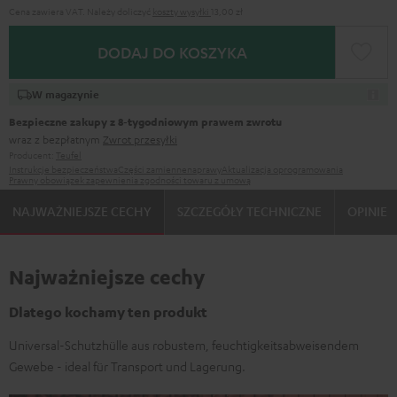
Cena zawiera VAT.
Należy doliczyć
koszty wysyłki
13,00 zł
DODAJ DO KOSZYKA
W magazynie
Bezpieczne zakupy z 8‑tygodniowym prawem zwrotu
wraz z bezpłatnym
Zwrot przesyłki
Producent:
Teufel
Instrukcje bezpieczeństwa
Części zamienne
naprawy
Aktualizacja oprogramowania
Prawny obowiązek zapewnienia zgodności towaru z umową
NAJWAŻNIEJSZE CECHY
SZCZEGÓŁY TECHNICZNE
OPINIE
Najważniejsze cechy
Dlatego kochamy ten produkt
Universal-Schutzhülle aus robustem, feuchtigkeitsabweisendem
Gewebe - ideal für Transport und Lagerung.