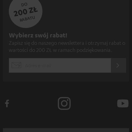
DO
200 ZŁ
RABATU
Z
Wybierz swój rabat!
Zapisz się do naszego newslettera i otrzymaj rabat o
a
wartości do 200 ZŁ w ramach podziękowania.
p
i
REJES
EMAIL
s
WIDGET
z
s
i
ę
d
o