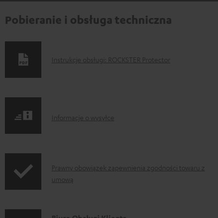
Pobieranie i obsługa techniczna
D
Instrukcje obsługi: ROCKSTER Protector
o
k
u
I
m
Informacje o wysyłce
n
e
f
n
o
t
I
Prawny obowiązek zapewnienia zgodności towaru z
r
y
umową
n
m
d
f
a
o
o
Biuro Obsługi Klienta