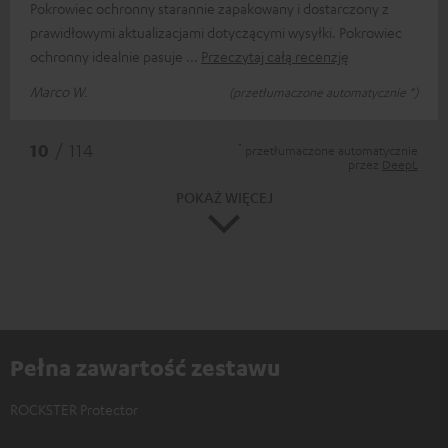
Pokrowiec ochronny starannie zapakowany i dostarczony z
prawidłowymi aktualizacjami dotyczącymi wysyłki. Pokrowiec
ochronny idealnie pasuje
Przeczytaj całą recenzję
Marco W.
(przetłumaczone automatycznie *)
*
10
/ 114
przetłumaczone automatycznie
przez
DeepL
POKAŻ WIĘCEJ
Pełna zawartość zestawu
ROCKSTER Protector