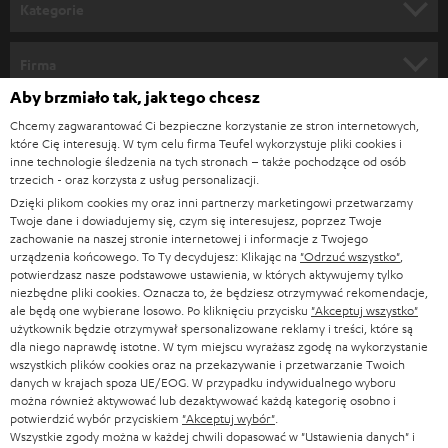
n
Kategorie
e
KINO DOMOWE
w
Firma
s
Aby brzmiało tak, jak tego chcesz
KOMPLETNE SYSTEMY
WSPARCIE
l
Sklepy internetowe Teufel
Chcemy zagwarantować Ci bezpieczne korzystanie ze stron internetowych,
SOUNDBARY
które Cię interesują. W tym celu firma Teufel wykorzystuje pliki cookies i
e
KARIERA
inne technologie śledzenia na tych stronach – także pochodzące od osób
NIEMCY
t
trzecich - oraz korzysta z usług personalizacji.
GŁOŚNIKI HIFI
KONTAKT PRASOWY
Dzięki plikom cookies my oraz inni partnerzy marketingowi przetwarzamy
t
AUSTRIA
Twoje dane i dowiadujemy się, czym się interesujesz, poprzez Twoje
SMART HOME
e
zachowanie na naszej stronie internetowej i informacje z Twojego
B2B
urządzenia końcowego. To Ty decydujesz: Klikając na
"Odrzuć wszystko"
,
r
potwierdzasz nasze podstawowe ustawienia, w których aktywujemy tylko
SZWAJCARIA
BLUETOOTH
BLOG
niezbędne pliki cookies. Oznacza to, że będziesz otrzymywać rekomendacje,
a
ale będą one wybierane losowo. Po kliknięciu przycisku
"Akceptuj wszystko"
SŁUCHAWKI
użytkownik będzie otrzymywał spersonalizowane reklamy i treści, które są
HOLANDIA
NEWSLETTER
dla niego naprawdę istotne. W tym miejscu wyrażasz zgodę na wykorzystanie
SŁUCHAWKI BLUETOOTH
wszystkich plików cookies oraz na przekazywanie i przetwarzanie Twoich
SKLEPY
danych w krajach spoza UE/EOG. W przypadku indywidualnego wyboru
BELGIA
można również aktywować lub dezaktywować każdą kategorię osobno i
WIEŻE HI-FI
KORZYŚCI
potwierdzić wybór przyciskiem
"Akceptuj wybór"
.
Wszystkie zgody można w każdej chwili dopasować w "Ustawienia danych" i
FRANCJA