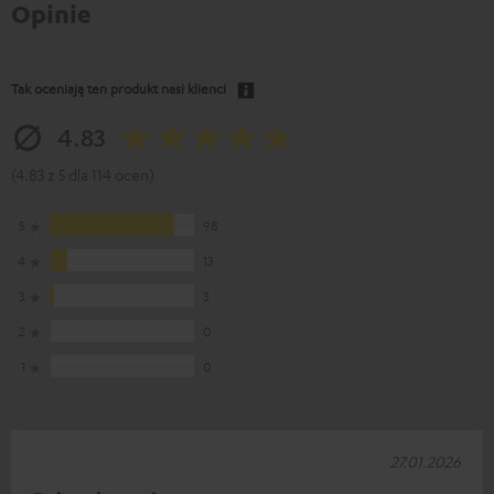
Opinie
Tak oceniają ten produkt nasi klienci
4.83
(4.83 z 5 dla 114 ocen)
5
98
4
13
3
3
2
0
1
0
27.01.2026