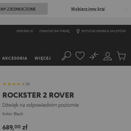
Wybierz inny kraj
ANY ZJEDNOCZONE
WSPARCIE
ZAMÓW NA FIRMĘ
WYSZUKIWARKA SKLEPÓW
No
AKCESORIA
WIĘCEJ
Szukaj
Moje
Produkt
konto
w
koszyk
(3)
ROCKSTER 2 ROVER
Dźwięk na odpowiednim poziomie
Kolor:
Black
689,
zł
00