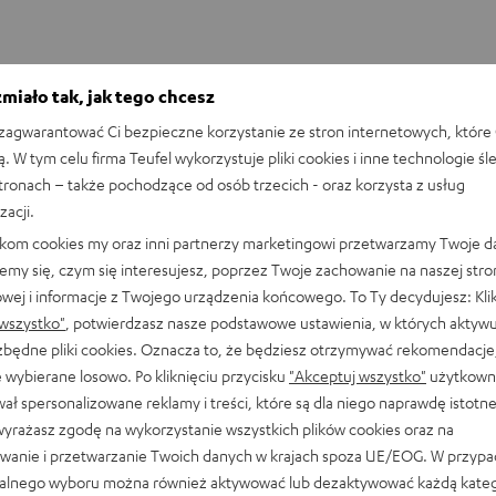
ą w sklepie Audiomagic w Wars
miało tak, jak tego chcesz
agwarantować Ci bezpieczne korzystanie ze stron internetowych, które 
ą. W tym celu firma Teufel wykorzystuje pliki cookies i inne technologie śl
stronach – także pochodzące od osób trzecich - oraz korzysta z usług
Gęsia skórka gwarantowana! Zajrzyj do sklepu
zacji.
naszego partnera w Warszawie lub przyjdź do
likom cookies my oraz inni partnerzy marketingowi przetwarzamy Twoje d
naszego sklepu w Berlinie i przetestuj nasze
emy się, czym się interesujesz, poprzez Twoje zachowanie na naszej stro
produkty na własnych uszach! Czy to
owej i informacje z Twojego urządzenia końcowego. To Ty decydujesz: Klik
odsłuchowa
kompaktowe słuchawki, czy systemy dźwiękowe
wszystko"
, potwierdzasz nasze podstawowe ustawienia, w których aktyw
5.1 – pracownicy sklepu służą Ci pomocą i fachową
ezbędne pliki cookies. Oznacza to, że będziesz otrzymywać rekomendacje,
radą. Umów się na wizytę w sklepie z doradcami i
 wybierane losowo. Po kliknięciu przycisku
"Akceptuj wszystko"
użytkowni
odkryj dźwięk Teufel na żywo.
ał spersonalizowane reklamy i treści, które są dla niego naprawdę istotn
wyrażasz zgodę na wykorzystanie wszystkich plików cookies oraz na
wanie i przetwarzanie Twoich danych w krajach spoza UE/EOG. W przyp
alnego wyboru można również aktywować lub dezaktywować każdą kateg