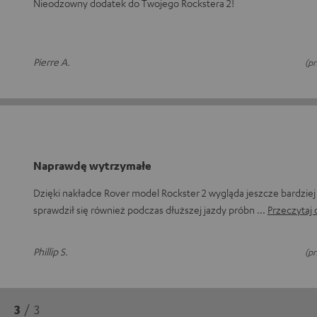
Nieodzowny dodatek do Twojego Rockstera 2!
Pierre A.
(p
Naprawdę wytrzymałe
Dzięki nakładce Rover model Rockster 2 wygląda jeszcze bardzie
sprawdził się również podczas dłuższej jazdy próbn
Przeczytaj 
Phillip S.
(p
3
/ 3