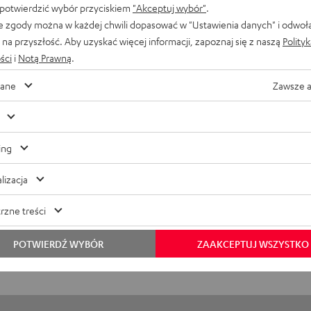
 potwierdzić wybór przyciskiem
"Akceptuj wybór"
.
e zgody można w każdej chwili dopasować w "Ustawienia danych" i odwoł
ER 2 ROVER
na przyszłość. Aby uzyskać więcej informacji, zapoznaj się z naszą
Polity
ści
i
Notą Prawną
.
ane
Zawsze 
ing
lizacja
rzne treści
POTWIERDŹ WYBÓR
ZAAKCEPTUJ WSZYSTKO