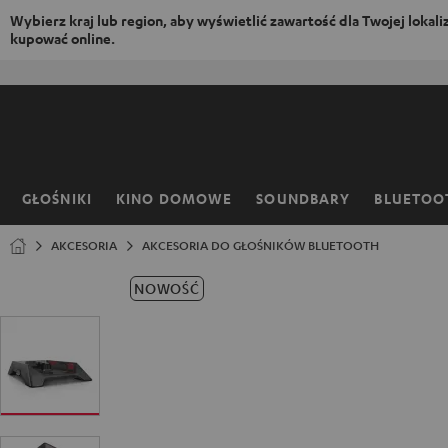
Wybierz kraj lub region, aby wyświetlić zawartość dla Twojej lokaliza
kupować online.
EJDŹ DO
ARTOŚCI
GŁOŚNIKI
KINO DOMOWE
SOUNDBARY
BLUETOO
Strona
główna
AKCESORIA
AKCESORIA DO GŁOŚNIKÓW BLUETOOTH
NOWOŚĆ