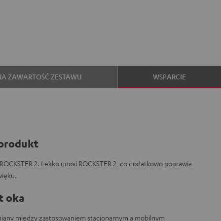
NA ZAWARTOŚĆ ZESTAWU
WSPARCIE
produkt
ROCKSTER 2. Lekko unosi ROCKSTER 2, co dodatkowo poprawia
więku.
t oka
zmiany między zastosowaniem stacjonarnym a mobilnym