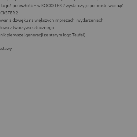
to już przeszłość – w ROCKSTER 2 wystarczy je po prostu wcisnąć
OCKSTER 2
owania dźwięku na większych imprezach i wydarzeniach
udowa z tworzywa sztucznego
ik pierwszej generacji ze starym logo Teufel)
ostawy