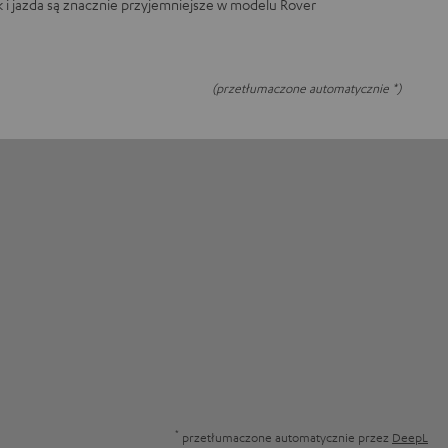
 i jazda są znacznie przyjemniejsze w modelu Rover
(przetłumaczone automatycznie *)
*
przetłumaczone automatycznie przez
DeepL