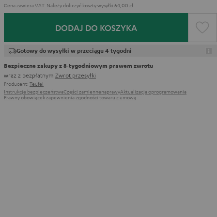
Cena zawiera VAT.
Należy doliczyć
koszty wysyłki
64,00 zł
DODAJ DO KOSZYKA
Gotowy do wysyłki w przeciągu 4 tygodni
Bezpieczne zakupy z 8‑tygodniowym prawem zwrotu
wraz z bezpłatnym
Zwrot przesyłki
Producent:
Teufel
Instrukcje bezpieczeństwa
Części zamienne
naprawy
Aktualizacja oprogramowania
Prawny obowiązek zapewnienia zgodności towaru z umową