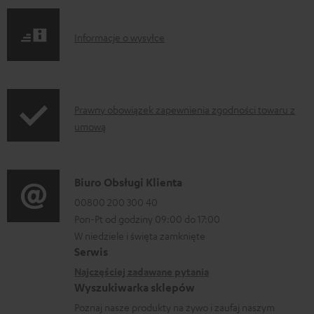
I
Informacje o wysyłce
n
f
o
I
Prawny obowiązek zapewnienia zgodności towaru z
r
umową
n
m
f
a
o
D
Biuro Obsługi Klienta
c
r
a
00800 200 300 40
j
m
Pon-Pt od godziny 09:00 do 17:00
n
e
a
W niedziele i święta zamknięte
e
o
Serwis
c
k
w
Najczęściej zadawane pytania
j
o
Wyszukiwarka sklepów
y
e
n
Poznaj nasze produkty na żywo i zaufaj naszym
s