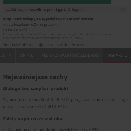
Gotowy do wysyłki w przeciągu 8-12 tygodni
Bezpieczne zakupy z 8‑tygodniowym prawem zwrotu
wraz z bezpłatnym
Zwrot przesyłki
Producent:
Teufel
Instrukcje bezpieczeństwa
Części zamienne
naprawy
Aktualizacja oprogramowania
Prawny obowiązek zapewnienia zgodności towaru z umową
Słuchawki nie znajdują się w zakresie dostawy
CECHY
OPINIE
PEŁNA ZAWARTOŚĆ ZESTAWU
WSPARCIE
Najważniejsze cechy
Dlatego kochamy ten produkt
Wymienne nauszniki REAL BLUE PRO, pasują wyłącznie do aktualnego
modelu słuchawek REAL BLUE PRO.
Zalety na pierwszy rzut oka
Wymienne nauszniki do słuchawek REAL BLUE PRO