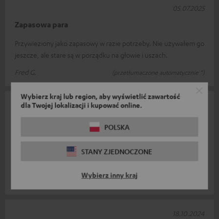
05.07.2025
Zapasowa para
Przywieziony jako zapasowy w razie potrzeby. Nie używałem go
jeszcze, ale stare są w porządku na głowie i uszach.
Fred G.
(przetłumaczone automatycznie *)
Wybierz kraj lub region, aby wyświetlić zawartość
04.04.2025
dla Twojej lokalizacji i kupować online.
Długowieczność
POLSKA
Trwałość wynosi około 1,5 roku przy regularnym użytkowaniu.
STANY ZJEDNOCZONE
Zdejmowanie i systemanie jest łatwe i nie sprawia żadnych
trudności.
Wybierz inny kraj
Marc L.
(przetłumaczone automatycznie *)
18.10.2024