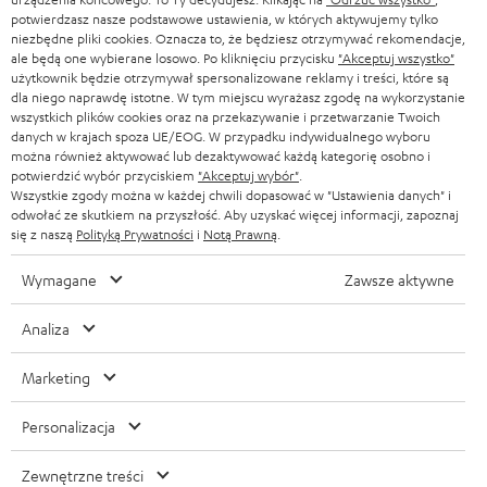
r
SZWAJCARIA
potwierdzasz nasze podstawowe ustawienia, w których aktywujemy tylko
BLUETOOTH
BLOG
niezbędne pliki cookies. Oznacza to, że będziesz otrzymywać rekomendacje,
a
ale będą one wybierane losowo. Po kliknięciu przycisku
"Akceptuj wszystko"
SŁUCHAWKI
użytkownik będzie otrzymywał spersonalizowane reklamy i treści, które są
HOLANDIA
NEWSLETTER
dla niego naprawdę istotne. W tym miejscu wyrażasz zgodę na wykorzystanie
SŁUCHAWKI BLUETOOTH
wszystkich plików cookies oraz na przekazywanie i przetwarzanie Twoich
SKLEPY
danych w krajach spoza UE/EOG. W przypadku indywidualnego wyboru
BELGIA
można również aktywować lub dezaktywować każdą kategorię osobno i
WIEŻE HI-FI
KORZYŚCI
potwierdzić wybór przyciskiem
"Akceptuj wybór"
.
Wszystkie zgody można w każdej chwili dopasować w "Ustawienia danych" i
FRANCJA
GŁOŚNIKI
odwołać ze skutkiem na przyszłość. Aby uzyskać więcej informacji, zapoznaj
TEUFEL STORY
się z naszą
Polityką Prywatności
i
Notą Prawną
.
POLSKA
ULTIMA
ZARZĄD
Wymagane
Zawsze aktywne
SŁUCHAWKI DOUSZNE
HISZPANIA
TROSKA O ŚRODOWISKO
Analiza
Zmiany techniczne, literówki i pomyłki zastrzeżone. Akcesoria pokazane na
FANSHOP
WARTOŚCI
zdjęciach nie wchodzą w zakres dostawy. Ewentualne opłaty za utylizację
Marketing
WŁOCHY
baterii są wliczone w cenę.
NOWOŚCI
DOSTĘPNOŚĆ BEZ BARIER
Personalizacja
STANY ZJEDNOCZONE
©2026 Lautsprecher Teufel GmbH - All rights reserved.
Zewnętrzne treści