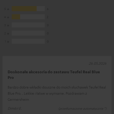
5
6
4
2
3
0
2
0
1
0
26.05.2026
Doskonałe akcesoria do zestawu Teufel Real Blue
Pro
Bardzo dobre wkładki douszne do moich słuchawek Teufel Real
Blue Pro. . Lekkie i łatwe w wymianie. Pozdrawiam z
Germersheim
Dimitri E.
(przetłumaczone automatycznie *)