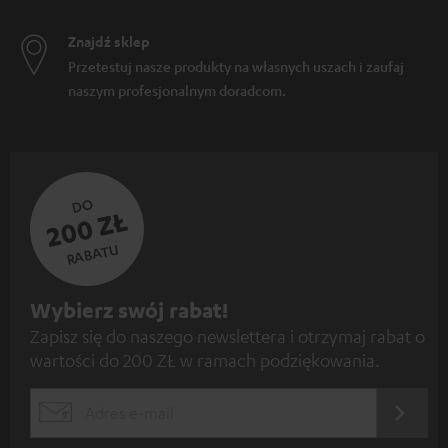
Znajdź sklep
Przetestuj nasze produkty na własnych uszach i zaufaj
naszym profesjonalnym doradcom.
DO
200 ZŁ
RABATU
Z
Wybierz swój rabat!
Zapisz się do naszego newslettera i otrzymaj rabat o
a
wartości do 200 ZŁ w ramach podziękowania.
p
i
REJES
EMAIL
s
WIDGET