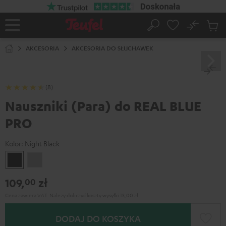
EJDŹ DO
ARTOŚCI
No
Zapi
Strona
Szukaj
Produ
główna
w
AKCESORIA
AKCESORIA DO SŁUCHAWEK
koszy
(8)
Nauszniki (Para) do REAL BLUE
PRO
Kolor:
Night Black
Night
Titanium
Black
Gray
109,
zł
00
Cena zawiera VAT.
Należy doliczyć
koszty wysyłki
13,00 zł
DODAJ DO KOSZYKA