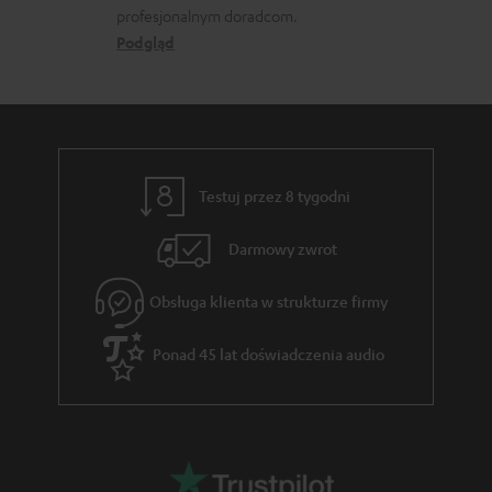
d
profesjonalnym doradcom.
t
y
o
Podgląd
a
ł
t
k
c
y
t
e
c
o
z
w
Testuj przez 8 tygodni
ą
e
c
Darmowy zwrot
e
Obsługa klienta w strukturze firmy
g
w
Ponad 45 lat doświadczenia audio
a
r
a
n