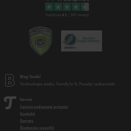
c
j
i
Blog Teufel
Technologie audio, Trendy hi-fi, Porady i wskazówki
Serwis
Często zadawane pytania
Kontakt
Zwroty
Śledzenie wysyłki