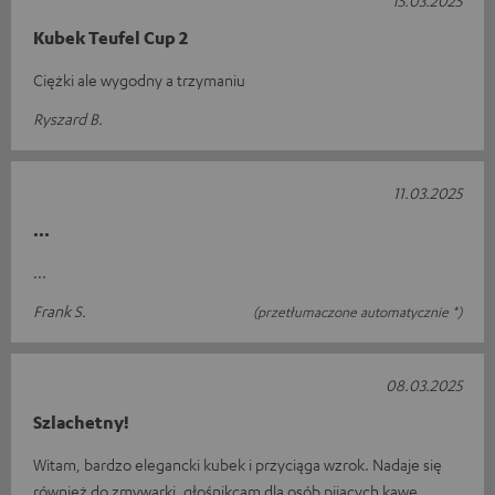
Kubek Teufel Cup 2
Ciężki ale wygodny a trzymaniu
Ryszard B.
11.03.2025
...
...
Frank S.
(przetłumaczone automatycznie *)
08.03.2025
Szlachetny!
Witam, bardzo elegancki kubek i przyciąga wzrok. Nadaje się
również do zmywarki. głośnikcam dla osób pijących kawę.