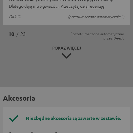
Dlatego daję mu 5 gwiazd
Przeczytaj całą recenzję
Dirk G.
(przetłumaczone automatycznie *)
*
10
/ 23
przetłumaczone automatycznie
przez
DeepL
POKAŻ WIĘCEJ
Akcesoria
Niezbędne akcesoria są zawarte w zestawie.