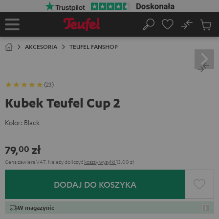
EJDŹ DO
ARTOŚCI
No
Zapi
Strona
Szukaj
Produ
główna
w
AKCESORIA
TEUFEL FANSHOP
koszy
(23)
Kubek Teufel Cup 2
Kolor:
Black
79,
zł
00
Cena zawiera VAT.
Należy doliczyć
koszty wysyłki
13,00 zł
DODAJ DO KOSZYKA
W magazynie