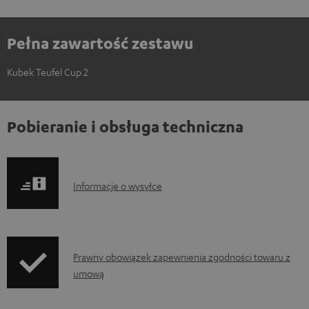
Pełna zawartość zestawu
Kubek Teufel Cup 2
Pobieranie i obsługa techniczna
I
Informacje o wysyłce
n
f
o
I
Prawny obowiązek zapewnienia zgodności towaru z
r
umową
n
m
f