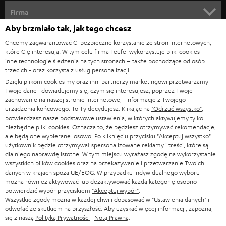
KINO DOMOWE
w
Firma
s
Aby brzmiało tak, jak tego chcesz
KOMPLETNE SYSTEMY
WSPARCIE
l
Sklepy internetowe Teufel
Chcemy zagwarantować Ci bezpieczne korzystanie ze stron internetowych,
SOUNDBARY
które Cię interesują. W tym celu firma Teufel wykorzystuje pliki cookies i
e
KARIERA
inne technologie śledzenia na tych stronach – także pochodzące od osób
NIEMCY
t
trzecich - oraz korzysta z usług personalizacji.
GŁOŚNIKI HIFI
KONTAKT PRASOWY
Dzięki plikom cookies my oraz inni partnerzy marketingowi przetwarzamy
t
AUSTRIA
Twoje dane i dowiadujemy się, czym się interesujesz, poprzez Twoje
SMART HOME
e
zachowanie na naszej stronie internetowej i informacje z Twojego
B2B
urządzenia końcowego. To Ty decydujesz: Klikając na
"Odrzuć wszystko"
,
r
SZWAJCARIA
potwierdzasz nasze podstawowe ustawienia, w których aktywujemy tylko
BLUETOOTH
BLOG
niezbędne pliki cookies. Oznacza to, że będziesz otrzymywać rekomendacje,
a
ale będą one wybierane losowo. Po kliknięciu przycisku
"Akceptuj wszystko"
SŁUCHAWKI
użytkownik będzie otrzymywał spersonalizowane reklamy i treści, które są
HOLANDIA
NEWSLETTER
dla niego naprawdę istotne. W tym miejscu wyrażasz zgodę na wykorzystanie
SŁUCHAWKI BLUETOOTH
wszystkich plików cookies oraz na przekazywanie i przetwarzanie Twoich
SKLEPY
danych w krajach spoza UE/EOG. W przypadku indywidualnego wyboru
BELGIA
można również aktywować lub dezaktywować każdą kategorię osobno i
WIEŻE HI-FI
KORZYŚCI
potwierdzić wybór przyciskiem
"Akceptuj wybór"
.
Wszystkie zgody można w każdej chwili dopasować w "Ustawienia danych" i
FRANCJA
GŁOŚNIKI
odwołać ze skutkiem na przyszłość. Aby uzyskać więcej informacji, zapoznaj
TEUFEL STORY
się z naszą
Polityką Prywatności
i
Notą Prawną
.