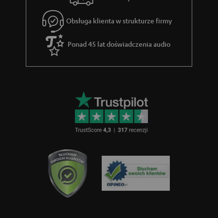
e
Obsługa klienta w strukturze firmy
g
w
Ponad 45 lat doświadczenia audio
a
r
a
n
c
j
i