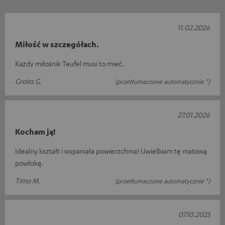
11.02.2026
Miłość w szczegółach.
Każdy miłośnik Teufel musi to mieć.
Groiss G.
(przetłumaczone automatycznie *)
27.01.2026
Kocham ją!
Idealny kształt i wspaniała powierzchnia! Uwielbiam tę matową
powłokę.
Timo M.
(przetłumaczone automatycznie *)
07.10.2025