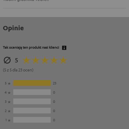
Opinie
Tak oceniają ten produkt nasi klienci
5
(5 z 5 dla 23 ocen)
5
23
4
0
3
0
2
0
1
0