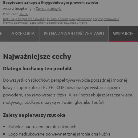
Bezpieczne zakupy z 8‑tygodniowym prawem zwrotu
wraz z bezpłatnym
Zwrot przesyłki
Producent:
Teufel
Instrukcje bezpieczeństwa
Części zamienne
naprawy
Aktualizacja oprogramowania
Prawny obowiązek zapewnienia zgodności towaru z umową
IE
AKCESORIA
PEŁNA ZAWARTOŚĆ ZESTAWU
WSPARCIE
Najważniejsze cechy
Dlatego kochamy ten produkt
Do wszystkich śpiochów: perspektywa wypicia porządnej i mocnej
kawy z super kubka TEUFEL CUP powinna być wystarczającym
powodem, aby rano wstać z łóżka. A jeśli potrzebujesz jeszcze więcej
motywacji, podkręć muzykę w Twoim głośniku Teufel!
Zalety na pierwszy rzut oka
Kubek z nadrukiem po obu stronach
Logo nadrukowane po wewnętrznej stronie dna kubka