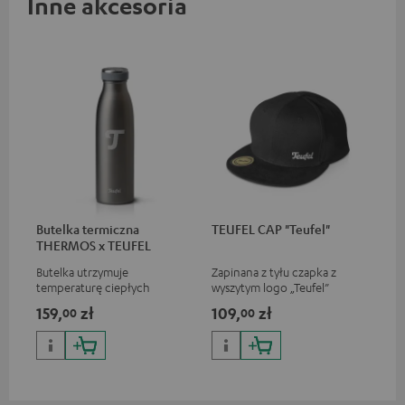
Inne akcesoria
Butelka termiczna
TEUFEL CAP "Teufel"
THERMOS x TEUFEL
Butelka utrzymuje
Zapinana z tyłu czapka z
temperaturę ciepłych
wyszytym logo „Teufel”
napojów aż do 12 godzin i
159,
zł
109,
zł
00
00
zimnych napojów aż do 24
godzin