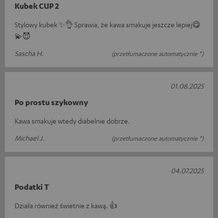
Kubek CUP 2
Stylowy kubek ✨️👌 Sprawia, że kawa smakuje jeszcze lepiej😋
💫😈
Sascha H.
(przetłumaczone automatycznie *)
01.08.2025
Po prostu szykowny
Kawa smakuje wtedy diabelnie dobrze.
Michael J.
(przetłumaczone automatycznie *)
04.07.2025
Podatki T
Działa również świetnie z kawą. 👍