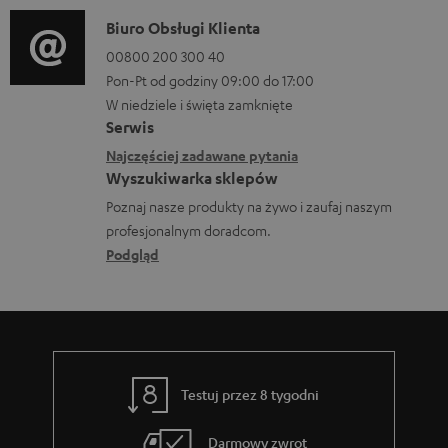
a
o
D
Biuro Obsługi Klienta
c
r
a
00800 200 300 40
j
m
Pon-Pt od godziny 09:00 do 17:00
n
e
a
W niedziele i święta zamknięte
e
o
Serwis
c
k
w
Najczęściej zadawane pytania
j
o
Wyszukiwarka sklepów
y
e
n
Poznaj nasze produkty na żywo i zaufaj naszym
s
d
profesjonalnym doradcom.
t
y
o
Podgląd
a
ł
t
k
c
y
t
e
c
o
z
w
Testuj przez 8 tygodni
ą
e
c
Darmowy zwrot