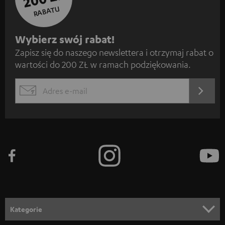
RABATU
Z
Wybierz swój rabat!
Zapisz się do naszego newslettera i otrzymaj rabat o
a
wartości do 200 ZŁ w ramach podziękowania.
p
i
REJES
EMAIL
s
WIDGET
z
s
i
ę
d
o
n
Kategorie
e