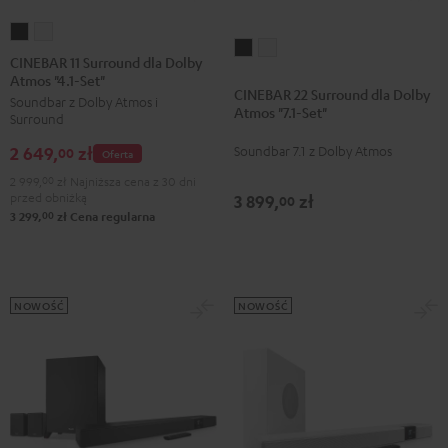
CINEBAR
CINEBAR
CINEBAR
CINEBAR
11
11
CINEBAR 11 Surround dla Dolby
22
22
Atmos "4.1-Set"
Surround
Surround
CINEBAR 22 Surround dla Dolby
Surround
Surround
Soundbar z Dolby Atmos i
dla
dla
Atmos "7.1-Set"
Surround
dla
dla
Dolby
Dolby
Dolby
Dolby
Soundbar 7.1 z Dolby Atmos
2 649,
zł
Atmos
Atmos
00
Oferta
Atmos
Atmos
"4.1-
"4.1-
2 999,
00
zł
Najniższa cena z 30 dni
"7.1-
"7.1-
przed obniżką
3 899,
zł
Set"
Set"
00
Set"
Set"
00
3 299,
zł
Cena regularna
Black
White
Black
White
NOWOŚĆ
NOWOŚĆ