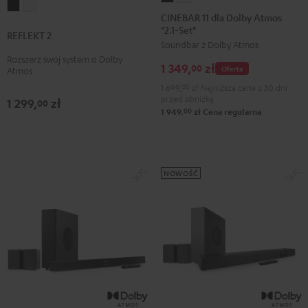
REFLEKT
REFLEKT
11
11
CINEBAR 11 dla Dolby Atmos
2
2
"2.1-Set"
dla
dla
REFLEKT 2
Black
White
Soundbar z Dolby Atmos
Dolby
Dolby
Rozszerz swój system o Dolby
Atmos
Atmos
1 349,
zł
00
Oferta
Atmos
"2.1-
"2.1-
1 699,
00
zł
Najniższa cena z 30 dni
Set"
Set"
przed obniżką
1 299,
zł
00
00
Black
White
1 949,
zł
Cena regularna
NOWOŚĆ