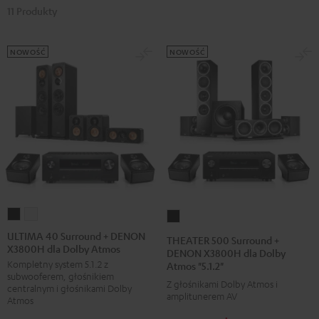
11 Produkty
NOWOŚĆ
NOWOŚĆ
ULTIMA
ULTIMA
THEATER
40
40
500
ULTIMA 40 Surround + DENON
THEATER 500 Surround +
X3800H dla Dolby Atmos
Surround
Surround
Surround
DENON X3800H dla Dolby
Kompletny system 5.1.2 z
Atmos "5.1.2"
+
+
+
subwooferem, głośnikiem
DENON
DENON
Z głośnikami Dolby Atmos i
DENON
centralnym i głośnikami Dolby
amplitunerem AV
X3800H
X3800H
Atmos
X3800H
dla
dla