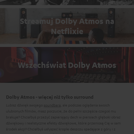
Streamuj Dolby Atmos na
Netflixie
Wszechświat Dolby Atmos
Dolby Atmos - więcej niż tylko surround
Lubisz dźwięk swojego
soundbara
, ale podczas oglądania swoich
ulubionych filmów, masz poczucie, że do pełni szczęścia czegoś mu
brakuje? Chciałbyś przeżyć zapierający dech w piersiach głęboki obraz
dźwiękowy i realistyczne efekty dźwiękowe, które przeniosą Cię w sam
środek akcji? Chciałbyś usłyszeć krople deszczu spadające z góry i z