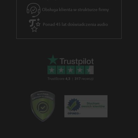
nazywane również jako formaty obiektowe. Poprzez różne informacje
audio docierające do każdego pojedynczego
głośnika
, bazując na danej
Obsługa klienta w strukturze firmy
scenie filmu, sygnał audio będzie tak przetworzony, aby powstało
wrażenie, jakbyśmy znajdowali się w samym środku wydarzeń. Dodatkowo
Ponad 45 lat doświadczenia audio
w formacie Dolby Atmos przetwarzanych jest znacznie więcej sygnałów
audio i informacji niż chociażby w formacie Dolby Digital czy DTS, co
prowadzi do tego, że możemy spostrzegać dodatkowe szczegóły
dźwiękowe przy zachowaniu niezwykłej precyzji. Dzięki temu możesz
bezpośrednio zanurzyć się w akcji filmu na swoim telewizorze i cieszyć się
nią wszystkimi zmysłami. Dla specjalnych sygnałów audio Atmos, które
powinni dochodzić do nas z sufitu, tzn. od góry, dany amplituner posiada
odpowiednie złącza głośnikowe z tyłu urządzenia, które są przypisane
sygnałom Atmos podczas konfiguracji
systemu kina domowego
. Do tego
celu
amplituner AV
powinien być również wyposażony w automatyczny
system kalibracji, przez który zostaniesz poprowadzony krok po kroku, aby
osiągnąć optymalny dźwięk systemu kina domowego z formatem Dolby w
Twoim domu.
Zajrzyj do sklepu internetowego Teufel i odkryj również inne kategorie
audio:
głośniki Bluetooth
,
słuchawki
,
głośniki stereo
i wiele innych.
Gdzie należy ustawić dodatkowe głośniki dla formatu
Dolby Atmos?