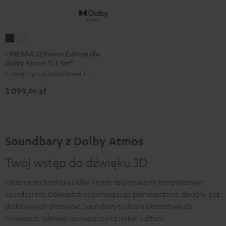
CINEBAR
CINEBAR
22
22
CINEBAR 22 Power Edition dla
Dolby Atmos "5.1-Set"
Power
Power
Z potężnym subwooferem T 10
Edition
Edition
dla
dla
3 099,
zł
00
Dolby
Dolby
Atmos
Atmos
"5.1-
"5.1-
Set"
Set"
Soundbary z Dolby Atmos
Black
White
Twój wstęp do dźwięku 3D
Ciesz się technologią Dolby Atmos dzięki naszym kompaktowym
soundbarom. Doświadcz wypełniającego pomieszczenie dźwięku bez
dodatkowych głośników. Soundbary to dobra alternatywa dla
mniejszych salonów i pomieszczeń z niskim sufitem.