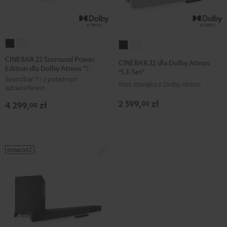
CINEBAR
CINEBAR
CINEBAR
CINEBAR
22
22
22
22
CINEBAR 22 Surround Power
CINEBAR 22 dla Dolby Atmos
Edition dla Dolby Atmos "7.1-Set"
Surround
Surround
dla
dla
"5.1-Set"
Soundbar 7.1 z potężnym
Power
Power
Dolby
Dolby
Moc dźwięku z Dolby Atmos
subwooferem
Edition
Edition
Atmos
Atmos
2 599,
zł
00
4 299,
zł
dla
dla
00
"5.1-
"5.1-
Dolby
Dolby
Set"
Set"
Atmos
Atmos
Black
White
"7.1-
"7.1-
NOWOŚĆ
Set"
Set"
Black
White