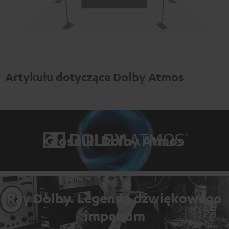
Artykułu dotyczące Dolby Atmos
Głośniki Dolby Atmos
Ray Dolby. Legenda dźwiękowego
imperium