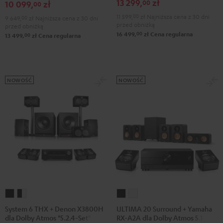
dla
13 299,
zł
00
10 099,
zł
00
Dolby
Dolby
Dolby
11 599,
00
zł
Najniższa cena z 30 dni
9 649,
00
zł
Najniższa cena z 30 dni
Atmos
Atmos
Atmos
przed obniżką
przed obniżką
00
Black
White
16 499,
zł
Cena regularna
00
"5.1.2"
13 499,
zł
Cena regularna
Black
NOWOŚĆ
NOWOŚĆ
System
System
ULTIMA
ULTIMA
6
6
20
20
System 6 THX + Denon X3800H
ULTIMA 20 Surround + Yamaha
dla Dolby Atmos "5.2.4-Set"
RX-A2A dla Dolby Atmos 5.1.2
THX
THX
Surround
Surround