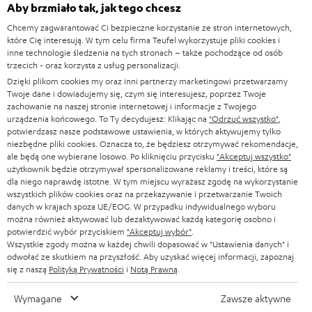
KINO DOMOWE
w
Aby brzmiało tak, jak tego chcesz
kanałami głośnikowymi.
Firma
s
Chcemy zagwarantować Ci bezpieczne korzystanie ze stron internetowych,
Czy mogę korzystać z Dolby Atmos za pośrednictwem
KOMPLETNE SYSTEMY
WSPARCIE
które Cię interesują. W tym celu firma Teufel wykorzystuje pliki cookies i
l
Sklepy internetowe Teufel
serwisów streamingowych, takich jak Netflix i Amazon
inne technologie śledzenia na tych stronach – także pochodzące od osób
SOUNDBARY
e
Prime?
trzecich - oraz korzysta z usług personalizacji.
KARIERA
NIEMCY
Dzięki plikom cookies my oraz inni partnerzy marketingowi przetwarzamy
Niestety, nie jest to jeszcze możliwe. Aktualnie filmy w serwisach
t
GŁOŚNIKI HIFI
Twoje dane i dowiadujemy się, czym się interesujesz, poprzez Twoje
streamingowych są wyświetlane maksymalnie w formacie Dolby Digital 5.1.
KONTAKT PRASOWY
zachowanie na naszej stronie internetowej i informacje z Twojego
t
Ilość danych audio w przypadku sygnałów Atmos jest jednakże znacznie
AUSTRIA
urządzenia końcowego. To Ty decydujesz: Klikając na
"Odrzuć wszystko"
,
SMART HOME
większa, dlatego też ich odtwarzanie przez internet nie jest jeszcze
e
potwierdzasz nasze podstawowe ustawienia, w których aktywujemy tylko
B2B
możliwe. Najlepszą jakość obrazu i dźwięku osiągniemy za pomocą
niezbędne pliki cookies. Oznacza to, że będziesz otrzymywać rekomendacje,
r
SZWAJCARIA
BLUETOOTH
odtwarzaczy Blu-ray
. Przy tym ten odtwarzarz Blu-ray musi być podłączony
ale będą one wybierane losowo. Po kliknięciu przycisku
"Akceptuj wszystko"
BLOG
do amplitunera za pomocą
kabla HDMI
. Tylko jeśli Twój telewizor posiada
użytkownik będzie otrzymywał spersonalizowane reklamy i treści, które są
a
dla niego naprawdę istotne. W tym miejscu wyrażasz zgodę na wykorzystanie
złącze HDMI eARC i może przetwarzać sygnał dźwiękowy Atmos,
SŁUCHAWKI
HOLANDIA
NEWSLETTER
wszystkich plików cookies oraz na przekazywanie i przetwarzanie Twoich
powinieneś podłączyć odtwarzacz Blu-ray do telewizora i poprowadzić
danych w krajach spoza UE/EOG. W przypadku indywidualnego wyboru
dźwięk poprzez złącze
HDMI eARC
do amplitunera. Ale nawet jeśli nie
SŁUCHAWKI BLUETOOTH
można również aktywować lub dezaktywować każdą kategorię osobno i
SKLEPY
odbierasz sygnału Atmos, możesz użyć ustawień w amplitunerze AV, aby
BELGIA
potwierdzić wybór przyciskiem
"Akceptuj wybór"
.
wygenerować
wirtualny dźwięk 3D
, który będzie przesyłał dźwięk do
Wszystkie zgody można w każdej chwili dopasować w "Ustawienia danych" i
WIEŻE HI-FI
głośników podłączonych przy „Wyjściu Atmos”.
KORZYŚCI
odwołać ze skutkiem na przyszłość. Aby uzyskać więcej informacji, zapoznaj
się z naszą
Polityką Prywatności
i
Notą Prawną
.
FRANCJA
Podobne tematy:
GŁOŚNIKI
TEUFEL STORY
Wymagane
Zawsze aktywne
Poradnik: jak poprawnie przetestować Dolby Atmos
POLSKA
ULTIMA