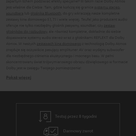
zapartym tchem podziwiać efekty specjalne? W takim razie Dolby Atmos
jest właśnie dla Ciebie. Tam, gdzie kończą się granice
systemu stereo
,
soundbara
lub
głośnika Bluetooth
, do gry wkraczają nasze kompletne
zestawy kina domowego 5.1, 7.1 i wiele więcej. Teufel jako producent audio
oferuje nie tylko niezbędny głośnik pasywny, soundbar, czy
zestaw
głośników do rozbudowy
, ale również kompletne, dokładnie do siebie
dopasowane systemy audio stereo wraz z głośnikami REFLEKT dla Dolby
Atmos. W naszych
zestawach kina domowego
z technologią Dolby Atmos
znajduje się oczywiście pasujący amplituner AV oraz wydajny subwoofer
dla niezbędnego ciśnienia akustycznego i mocnego basu. W pełni
skoncentrowany świat trójwymiarowego obrazu dźwiękowego w formacie
Dolby jest w zasięgu Twojego pomieszczenia!
Pokaż więcej
Co to jest Dolby Atmos?
Inaczej niż w przypadku Dolby Digital, Dolby Surround czy DTS, format
dźwięku Dolby Atmos pozwala teoretycznie na odtwarzanie i
przetwarzanie nieskończonej ilości ścieżek dźwiękowych. Dlatego też
mowa tutaj o formacie dźwiękowym. Ściśle rzecz ujmując „głośniki Dolby
Atmos” nie istnieją. Tylko są to licencjonowane głośniki, które odtwarzają
Testuj przez 8 tygodni
sygnały przeznaczone na format dźwiękowy Dolby Atmos.
Z tego względu, że dźwięk każdej sceny filmu i każdego obiektu powinny
Darmowy zwrot
być teoretycznie odtwarzane, formaty audio z taką technologią są