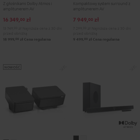
Z głośnikami Dolby Atmos i
Kompaktowy system surround z
+
+
+
+
amplitunerem AV
amplitunerem AV
Denon
Denon
Yamaha
Yamaha
16 349,
zł
7 949,
zł
X3800H
X3800H
RX-
RX-
00
00
dla
dla
A2A
A2A
13 749,
00
zł
Najniższa cena z 30 dni
7 299,
00
zł
Najniższa cena z 30 dni
przed obniżką
przed obniżką
Dolby
Dolby
dla
dla
00
00
18 999,
zł
Cena regularna
9 499,
zł
Cena regularna
Atmos
Atmos
Dolby
Dolby
"5.2.4-
"5.2.4-
Atmos
Atmos
Set"
Set"
5.1.2
5.1.2
Black
Black/White
Black
White
NOWOŚĆ
CINEBAR
CINEBAR