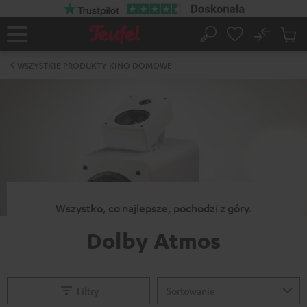
EJDŹ DO
ARTOŚCI
No
Zapi
Strona
Szukaj
Produ
główna
w
WSZYSTKIE PRODUKTY KINO DOMOWE
koszy
Wszystko, co najlepsze, pochodzi z góry.
Dolby Atmos
Filtry