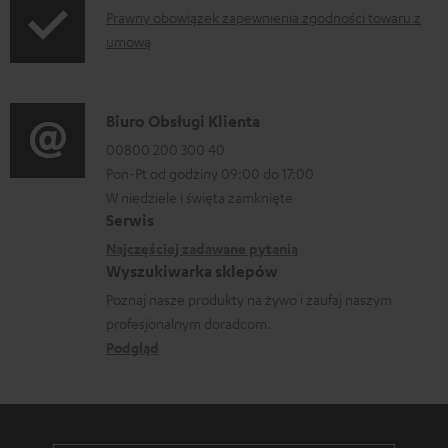
u
I
Prawny obowiązek zapewnienia zgodności towaru z
m
umową
n
e
f
n
o
t
D
Biuro Obsługi Klienta
r
y
a
00800 200 300 40
m
Pon-Pt od godziny 09:00 do 17:00
d
n
a
W niedziele i święta zamknięte
o
e
Serwis
c
p
k
Najczęściej zadawane pytania
j
o
o
Wyszukiwarka sklepów
e
b
n
Poznaj nasze produkty na żywo i zaufaj naszym
d
profesjonalnym doradcom.
r
t
o
Podgląd
a
a
t
n
k
y
i
t
c