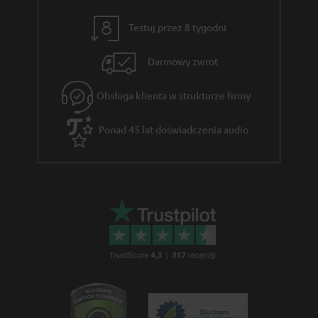
a
o
z
w
Testuj przez 8 tygodni
ą
e
c
Darmowy zwrot
e
Obsługa klienta w strukturze firmy
g
w
Ponad 45 lat doświadczenia audio
a
r
a
n
c
j
i