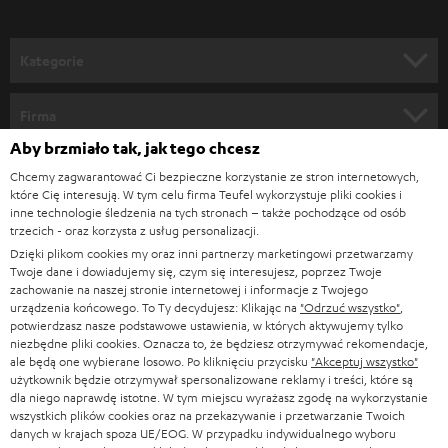
o
n
Kategorie
e
KINO DOMOWE
w
Firma
s
Aby brzmiało tak, jak tego chcesz
KOMPLETNE SYSTEMY
WSPARCIE
l
Sklepy internetowe Teufel
Chcemy zagwarantować Ci bezpieczne korzystanie ze stron internetowych,
SOUNDBARY
które Cię interesują. W tym celu firma Teufel wykorzystuje pliki cookies i
e
KARIERA
inne technologie śledzenia na tych stronach – także pochodzące od osób
NIEMCY
t
trzecich - oraz korzysta z usług personalizacji.
GŁOŚNIKI HIFI
KONTAKT PRASOWY
Dzięki plikom cookies my oraz inni partnerzy marketingowi przetwarzamy
t
AUSTRIA
Twoje dane i dowiadujemy się, czym się interesujesz, poprzez Twoje
SMART HOME
e
zachowanie na naszej stronie internetowej i informacje z Twojego
B2B
urządzenia końcowego. To Ty decydujesz: Klikając na
"Odrzuć wszystko"
,
r
potwierdzasz nasze podstawowe ustawienia, w których aktywujemy tylko
SZWAJCARIA
BLUETOOTH
BLOG
niezbędne pliki cookies. Oznacza to, że będziesz otrzymywać rekomendacje,
a
ale będą one wybierane losowo. Po kliknięciu przycisku
"Akceptuj wszystko"
SŁUCHAWKI
użytkownik będzie otrzymywał spersonalizowane reklamy i treści, które są
HOLANDIA
NEWSLETTER
dla niego naprawdę istotne. W tym miejscu wyrażasz zgodę na wykorzystanie
SŁUCHAWKI BLUETOOTH
wszystkich plików cookies oraz na przekazywanie i przetwarzanie Twoich
SKLEPY
danych w krajach spoza UE/EOG. W przypadku indywidualnego wyboru
BELGIA