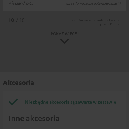
Alessandro C.
(przetłumaczone automatycznie *)
*
10
/ 18
przetłumaczone automatycznie
przez
DeepL
POKAŻ WIĘCEJ
Akcesoria
Niezbędne akcesoria są zawarte w zestawie.
Inne akcesoria