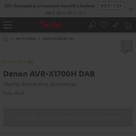
EJDŹ DO
50% Oszczędzaj na kosztach wysyłki z k
ARTOŚCI
06
D
:
16
H
:
45
M
:
36
No
Zapi
Strona
Szukaj
Produ
główna
w
AKCESORIA
AMPLITUNERY AV
koszy
(18)
Denon AVR-X1700H DAB
Idealny dźwięk kina domowego
Kolor:
Black
PRODUKT NIE JEST AKTUALNIE DOSTĘPNY