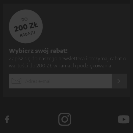
DO
200 ZŁ
RABATU
Z
Wybierz swój rabat!
Zapisz się do naszego newslettera i otrzymaj rabat o
a
wartości do 200 ZŁ w ramach podziękowania.
p
i
REJES
EMAIL
s
WIDGET
z
s
i
ę
d