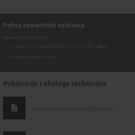
Pełna zawartość zestawu
Denon AVR-X1700H DAB
1 × Pilot RC-1244 do DENON AVR-X1700H DAB – Black
1 × Kabel zasilania – Black
Pobieranie i obsługa techniczna
D
Instrukcje obsługi: Denon AVR-X1700H DAB
o
k