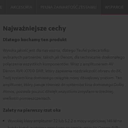
IE
AKCESORIA
PEŁNA ZAWARTOŚĆ ZESTAWU
WSPARCIE
Najważniejsze cechy
Dlatego kochamy ten produkt
Wysoka jakość jest dla nas ważna, dlatego Teufel poleca tylko
wybranych partnerów, takich jak Denon, dla technicznie doskonałego
połączenia wszystkich komponentów. Wraz z amplitunerem AV
Denon AVR-X1700 DAB, który zapewnia rozdzielczość obrazu do 8K,
Twój system kina domowego osiągnie nowy dźwiękowy poziom. Ten
amplituner, który pasuje również do systemów kina domowego Dolby
Atmos, pozwala poczuć dźwięk wszystkimi zmysłami w średniej
wielkości pomieszczeniach.
Zalety na pierwszy rzut oka
Wysokiej klasy amplituner 7.2 lub 5.2.2 o mocy wyjściowej 145 W na
każdy kanał, następca popularnego amplitunera AV Denon AVR-