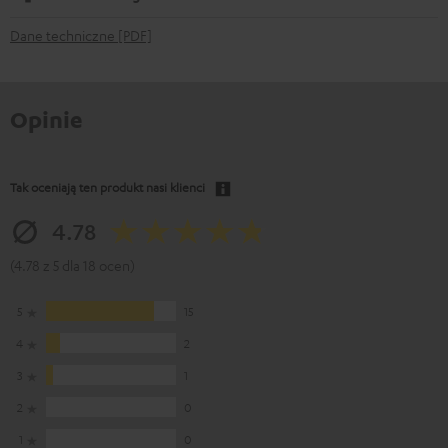
Dane techniczne [PDF]
Opinie
Tak oceniają ten produkt nasi klienci
4.78
(4.78 z 5 dla 18 ocen)
5
15
4
2
3
1
2
0
1
0