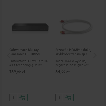
Odtwarzacz Blu-ray
Przewód HDMI® o dużej
Pr
Panasonic DP-UB154
szybkości transmisji z
szy
Ethernetem
Et
Odtwarzacz Blu-ray Ultra HD
Kabel HDMI o wysokiej
Kab
4K z technologią Dolby
prędkości obsługuje wszystkie
prę
Atmos i obsługą Multi HDR
specyfikacje 2.0, jak na
spe
769,
zł
64,
zł
64
00
00
oraz HDR10+ dla znakomitej
przykład 4K 50/60p i 4K 3D
prz
jakości obrazu z
realistycznymi kontrastami i
kolorami