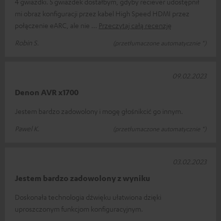
4 gwiazdki. 5 gwiazdek dostałbym, gdyby reciever udostępnił
mi obraz konfiguracji przez kabel High Speed HDMI przez
połączenie eARC, ale nie
Przeczytaj całą recenzję
Robin S.
(przetłumaczone automatycznie *)
09.02.2023
Denon AVR x1700
Jestem bardzo zadowolony i mogę głośnikcić go innym.
Pawel K.
(przetłumaczone automatycznie *)
03.02.2023
Jestem bardzo zadowolony z wyniku
Doskonała technologia dźwięku ułatwiona dzięki
uproszczonym funkcjom konfiguracyjnym.