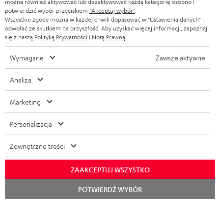
można również aktywować lub dezaktywować każdą kategorię osobno i
WIEŻE HI-FI
KORZYŚCI
potwierdzić wybór przyciskiem
"Akceptuj wybór"
.
Wszystkie zgody można w każdej chwili dopasować w "Ustawienia danych" i
FRANCJA
GŁOŚNIKI
odwołać ze skutkiem na przyszłość. Aby uzyskać więcej informacji, zapoznaj
TEUFEL STORY
się z naszą
Polityką Prywatności
i
Notą Prawną
.
POLSKA
ULTIMA
ZARZĄD
Wymagane
Zawsze aktywne
SŁUCHAWKI DOUSZNE
HISZPANIA
TROSKA O ŚRODOWISKO
Analiza
Zmiany techniczne, literówki i pomyłki zastrzeżone. Akcesoria pokazane na
FANSHOP
WARTOŚCI
zdjęciach nie wchodzą w zakres dostawy. Ewentualne opłaty za utylizację
Marketing
WŁOCHY
baterii są wliczone w cenę.
NOWOŚCI
DOSTĘPNOŚĆ BEZ BARIER
Personalizacja
STANY ZJEDNOCZONE
©2026 Lautsprecher Teufel GmbH - All rights reserved.
Zewnętrzne treści
Nota prawna
OWH
Polityka prywatności
INNE KRAJE
Ustawienia ochrony prywatności
EU Data Act
odstąp od umowy tutaj
ZAAKCEPTUJ WSZYSTKO
Rozpoc
POTWIERDŹ WYBÓR
czat