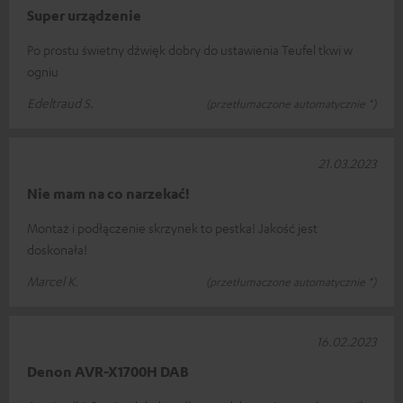
Super urządzenie
Po prostu świetny dźwięk dobry do ustawienia Teufel tkwi w
ogniu
Edeltraud S.
(przetłumaczone automatycznie *)
21.03.2023
Nie mam na co narzekać!
Montaż i podłączenie skrzynek to pestka! Jakość jest
doskonała!
Marcel K.
(przetłumaczone automatycznie *)
16.02.2023
Denon AVR-X1700H DAB