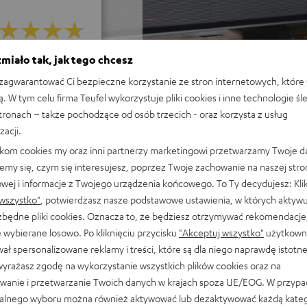
miało tak, jak tego chcesz
5 dla 37 ocen)
agwarantować Ci bezpieczne korzystanie ze stron internetowych, które 
ą. W tym celu firma Teufel wykorzystuje pliki cookies i inne technologie śl
KIE OCENY
stronach – także pochodzące od osób trzecich - oraz korzysta z usług
zacji.
likom cookies my oraz inni partnerzy marketingowi przetwarzamy Twoje d
emy się, czym się interesujesz, poprzez Twoje zachowanie na naszej stro
owej i informacje z Twojego urządzenia końcowego. To Ty decydujesz: Klik
wszystko"
, potwierdzasz nasze podstawowe ustawienia, w których aktyw
ezbędne pliki cookies. Oznacza to, że będziesz otrzymywać rekomendacje,
 wybierane losowo. Po kliknięciu przycisku
"Akceptuj wszystko"
użytkowni
ał spersonalizowane reklamy i treści, które są dla niego naprawdę istotn
ą w sklepie Audiomagic w Wars
wyrażasz zgodę na wykorzystanie wszystkich plików cookies oraz na
wanie i przetwarzanie Twoich danych w krajach spoza UE/EOG. W przyp
alnego wyboru można również aktywować lub dezaktywować każdą kateg