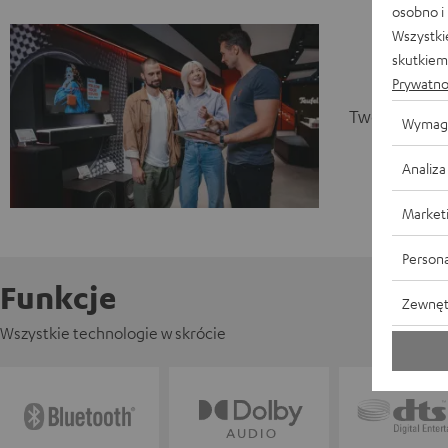
osobno i
Wszystki
skutkiem 
Prywatno
Twoja sesja 
Wymag
Analiza
Market
Persona
Funkcje
Zewnęt
Wszystkie technologie w skrócie