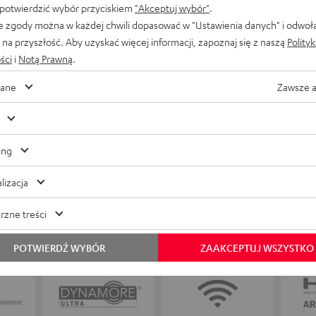
 potwierdzić wybór przyciskiem
"Akceptuj wybór"
.
Gęsia skórka gwarantowana! Zajrzyj do sklepu
e zgody można w każdej chwili dopasować w "Ustawienia danych" i odwoł
naszego partnera w Warszawie lub przyjdź do
na przyszłość. Aby uzyskać więcej informacji, zapoznaj się z naszą
Polity
naszego sklepu w Berlinie i przetestuj nasze
ści
i
Notą Prawną
.
produkty na własnych uszach! Czy to
odsłuchowa
ane
Zawsze 
kompaktowe słuchawki, czy systemy dźwiękowe
5.1 – pracownicy sklepu służą Ci pomocą i fachową
radą. Umów się na wizytę w sklepie z doradcami i
odkryj dźwięk Teufel na żywo.
ing
lizacja
rzne treści
POTWIERDŹ WYBÓR
ZAAKCEPTUJ WSZYSTKO