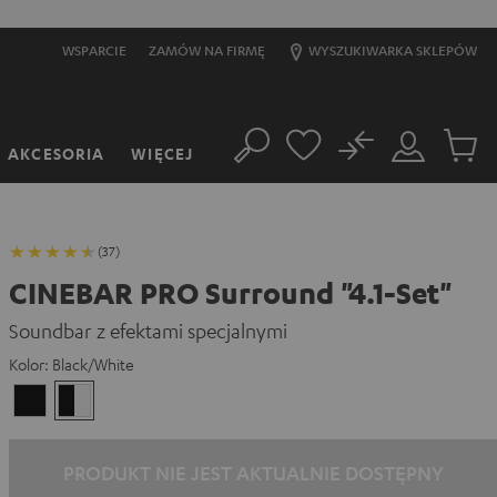
WSPARCIE
ZAMÓW NA FIRMĘ
WYSZUKIWARKA SKLEPÓW
No
AKCESORIA
WIĘCEJ
Szukaj
Moje
Produkt
konto
w
koszyk
(37)
CINEBAR PRO Surround "4.1-Set"
Soundbar z efektami specjalnymi
Kolor:
Black/White
Black
Black/White
PRODUKT NIE JEST AKTUALNIE DOSTĘPNY