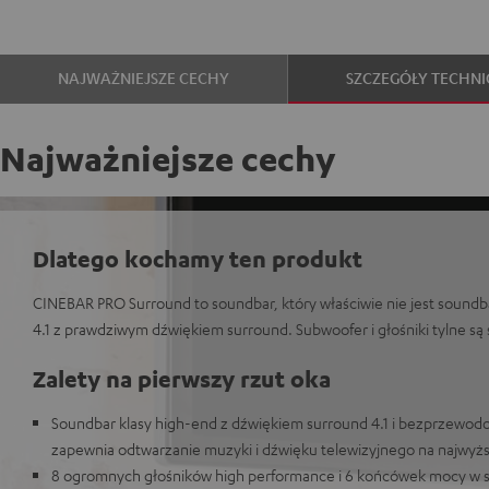
NAJWAŻNIEJSZE CECHY
SZCZEGÓŁY TECHNI
Najważniejsze cechy
Dlatego kochamy ten produkt
CINEBAR PRO Surround to soundbar, który właściwie nie jest sound
4.1 z prawdziwym dźwiękiem surround. Subwoofer i głośniki tylne 
Zalety na pierwszy rzut oka
Soundbar klasy high-end z dźwiękiem surround 4.1 i bezprzewod
zapewnia odtwarzanie muzyki i dźwięku telewizyjnego na najwy
8 ogromnych głośników high performance i 6 końcówek mocy w 