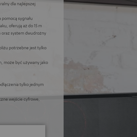
alny dla najlepszej
za pomocą sygnału
ku, oferują aż do 15 m
a oraz system dwudrożny
bliżu potrzebne jest tylko
, może być używany jako
odłączenia tylko jednym
czne wejście cyfrowe,