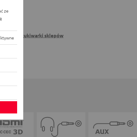
ać ze
ką
Do wyszukiwarki sklepów
aktywne