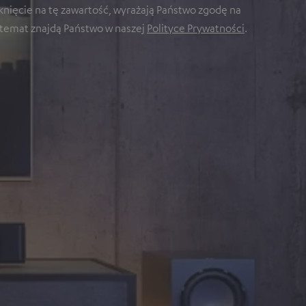
knięcie na tę zawartość, wyrażają Państwo zgodę na
 temat znajdą Państwo w naszej
Polityce Prywatności
.