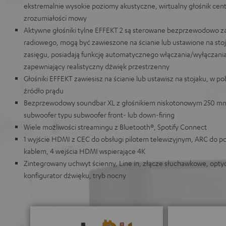
ekstremalnie wysokie poziomy akustyczne, wirtualny głośnik centr
zrozumiałości mowy
Aktywne głośniki tylne EFFEKT 2 są sterowane bezprzewodowo 
radiowego, mogą być zawieszone na ścianie lub ustawione na stoja
zasięgu, posiadają funkcję automatycznego włączania/wyłączani
zapewniający realistyczny dźwięk przestrzenny
Głośniki EFFEKT zawiesisz na ścianie lub ustawisz na stojaku, w po
źródło prądu
Bezprzewodowy soundbar XL z głośnikiem niskotonowym 250 mm
subwoofer typu subwoofer front- lub down-firing
Wiele możliwości streamingu z Bluetooth®, Spotify Connect
1 wyjście HDMI z CEC do obsługi pilotem telewizyjnym, ARC do p
kablem, 4 wejścia HDMI wspierające 4K
Zintegrowany uchwyt ścienny, Line in, złącze słuchawkowe, opty
konfigurator dźwięku, tryb nocny