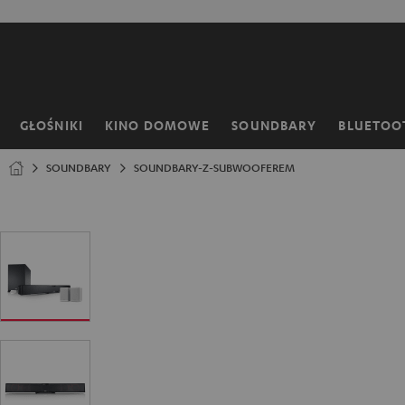
EJDŹ DO
ARTOŚCI
GŁOŚNIKI
KINO DOMOWE
SOUNDBARY
BLUETOO
Strona
główna
SOUNDBARY
SOUNDBARY-Z-SUBWOOFEREM