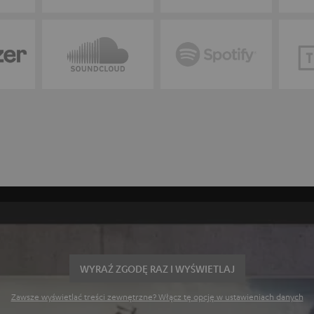
WYRAŹ ZGODĘ RAZ I WYŚWIETLAJ
Zawsze wyświetlać treści zewnętrzne? Włącz tę opcję w ustawieniach danych