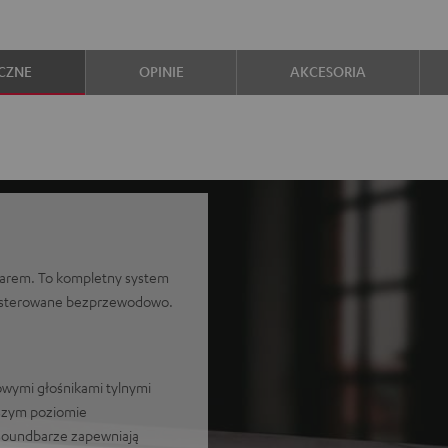
CZNE
OPINIE
AKCESORIA
barem. To kompletny system
są sterowane bezprzewodowo.
owymi głośnikami tylnymi
ższym poziomie
soundbarze zapewniają