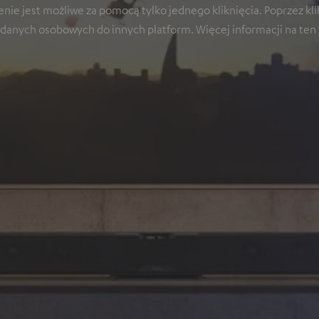
nie jest możliwe za pomocą tylko jednego kliknięcia. Poprzez kli
danych osobowych do innych platform. Więcej informacji na ten