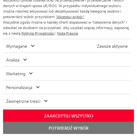
wszystkich plików cookies oraz na przekazywanie i przetwarzanie Twoich
22.01.2026
danych w krajach spoza UE/EOG. W przypadku indywidualnego wyboru
można również aktywować lub dezaktywować każdą kategorię osobno i
Więcej
potwierdzić wybór przyciskiem
"Akceptuj wybór"
.
Wszystkie zgody można w każdej chwili dopasować w "Ustawienia danych" i
odwołać ze skutkiem na przyszłość. Aby uzyskać więcej informacji, zapoznaj
się z naszą
Polityką Prywatności
i
Notą Prawną
.
Wymagane
Zawsze aktywne
Analiza
Wynik: 8,6 z 10
Marketing
islabit.com
12.01.2026
Personalizacja
Więcej
Zewnętrzne treści
ZAAKCEPTUJ WSZYSTKO
Akcesoria
Rozpoc
POTWIERDŹ WYBÓR
czat