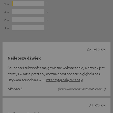
4
1
3
0
2
0
1
0
06.08.2026
Najlepszy dźwięk
Soundbar i subwoofer mają świetne wykończenie, a dźwięk jest
czysty i w razie potrzeby można go wzbogacić o głęboki bas.
Używam soundbara w
Przeczytaj całą recenzję
Michael K.
(przetłumaczone automatycznie *)
23.07.2026