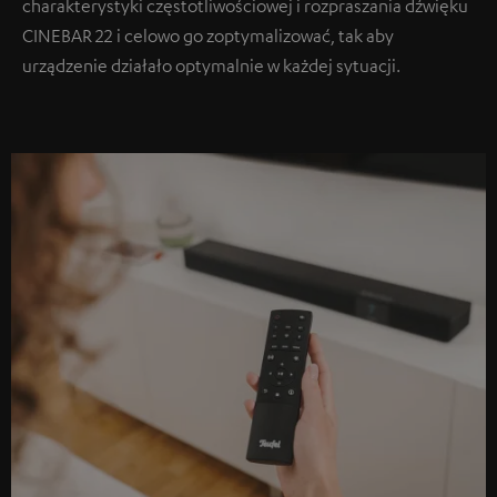
charakterystyki częstotliwościowej i rozpraszania dźwięku
CINEBAR 22 i celowo go zoptymalizować, tak aby
urządzenie działało optymalnie w każdej sytuacji.