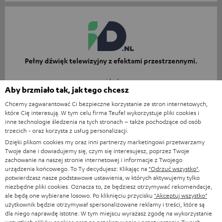
Pełny dźwięk telewizyjny z efektami przestrzennymi.
id.nl
Aby brzmiało tak, jak tego chcesz
07.02.2026
Chcemy zagwarantować Ci bezpieczne korzystanie ze stron internetowych,
Więcej
które Cię interesują. W tym celu firma Teufel wykorzystuje pliki cookies i
inne technologie śledzenia na tych stronach – także pochodzące od osób
trzecich - oraz korzysta z usług personalizacji.
Dzięki plikom cookies my oraz inni partnerzy marketingowi przetwarzamy
Twoje dane i dowiadujemy się, czym się interesujesz, poprzez Twoje
zachowanie na naszej stronie internetowej i informacje z Twojego
urządzenia końcowego. To Ty decydujesz: Klikając na
"Odrzuć wszystko"
,
potwierdzasz nasze podstawowe ustawienia, w których aktywujemy tylko
niezbędne pliki cookies. Oznacza to, że będziesz otrzymywać rekomendacje,
Kiedy już przyzwyczaisz się do potężnego dźwięku Teufel
ale będą one wybierane losowo. Po kliknięciu przycisku
"Akceptuj wszystko"
22, nie będziesz chciał oglądać telewizji bez soundbara.
użytkownik będzie otrzymywał spersonalizowane reklamy i treści, które są
dla niego naprawdę istotne. W tym miejscu wyrażasz zgodę na wykorzystanie
totaaltv.nl