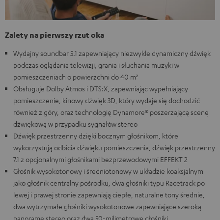
Zalety na pierwszy rzut oka
Wydajny soundbar 5.1 zapewniający niezwykle dynamiczny dźwięk
podczas oglądania telewizji, grania i słuchania muzyki w
pomieszczeniach o powierzchni do 40 m²
Obsługuje Dolby Atmos i DTS:X, zapewniając wypełniający
pomieszczenie, kinowy dźwięk 3D, który wydaje się dochodzić
również z góry, oraz technologię Dynamore® poszerzającą scenę
dźwiękową w przypadku sygnałów stereo
Dźwięk przestrzenny dzięki bocznym głośnikom, które
wykorzystują odbicia dźwięku pomieszczenia, dźwięk przestrzenny
7.1 z opcjonalnymi głośnikami bezprzewodowymi EFFEKT 2
Głośnik wysokotonowy i średniotonowy w układzie koaksjalnym
jako głośnik centralny pośrodku, dwa głośniki typu Racetrack po
lewej i prawej stronie zapewniają ciepłe, naturalne tony średnie,
dwa wytrzymałe głośniki wysokotonowe zapewniające szeroką
panoramę stereo oraz dwa 50-milimetrowe głośniki