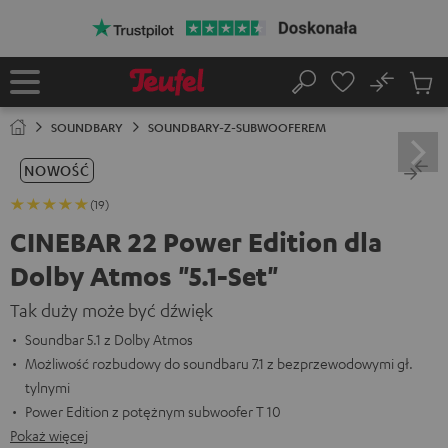
EJDŹ DO
ARTOŚCI
No
Zapi
Strona
Szukaj
Produ
główna
w
SOUNDBARY
SOUNDBARY-Z-SUBWOOFEREM
koszy
NOWOŚĆ
(19)
CINEBAR 22 Power Edition dla
Dolby Atmos "5.1-Set"
Tak duży może być dźwięk
Soundbar 5.1 z Dolby Atmos
Możliwość rozbudowy do soundbaru 7.1 z bezprzewodowymi gł.
tylnymi
Power Edition z potężnym subwoofer T 10
Pokaż więcej