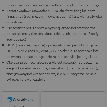
pełnozakresowe zapewniające odbicie dźwięku przestrzennego
Bezprzewodowy subwoofer XL T 10 jako front-firing lub down-
firing, tryby (noc, muzyka, mowa, neutralny) i ustawienia dźwięku
do wyboru
Bluetooth® z AAC zapewnia wysokiej jakości bezprzewodową
transmisję muzyki ze smartfona, tabletu lub notebooka (Spotify,
YouTube itp.)
HDMI (1 wejście, 1 wyjście) z przepustowością 4K, obsługujące
HDR, Dolby Vision i 3D, eARC, CEC do obsługi za pomocą pilota
telewizora, proste podłączenie za pomocą tylko jednego kabla
Obsługa za pomocą pilota i panelu dotykowego na urządzeniu,
elegancka metalowa osłona, wyświetlacz (z regulacją jasności),
zintegrowany uchwyt ścienny, wejście AUX, optyczne wejście
cyfrowe, korektor dźwięku
"strzał w