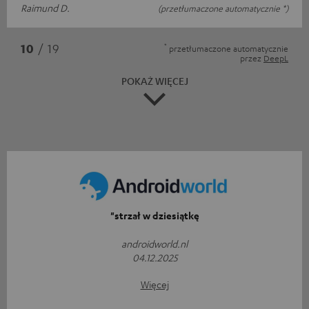
Raimund D.
(przetłumaczone automatycznie *)
*
10
/ 19
przetłumaczone automatycznie
przez
DeepL
POKAŻ WIĘCEJ
"strzał w dziesiątkę
androidworld.nl
04.12.2025
Więcej