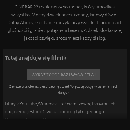
CINEBAR 22 to pierwszy soundbar, który umożliwia
wszystko. Mocny dźwięk przestrzenny, kinowy dźwięk
Dolby Atmos, słuchanie muzyki przy wysokich poziomach
głośności i granie z potężnym basem. A dzięki doskonałej
jakości dźwięku zrozumiesz każdy dialog.
Tutaj znajduje się filmik
WYRAŹ ZGODĘ RAZ I WYŚWIETLAJ
Zawsze wyświetlać treści zewnętrzne? Włącz tę opcję w ustawieniach
danych
Filmy z YouTube/Vimeo są treściami zewnętrznymi. Ich
obejrzenie jest możliwe za pomocą tylko jednego
kliknięcia. Poprzez kliknięcie na tę zawartość, wyrażają
Państwo zgodę na wyświetlenie tych treści. Może to