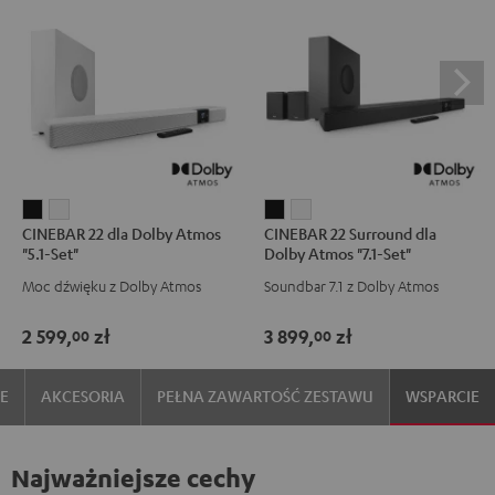
CINEBAR
CINEBAR
CINEBAR
CINEBAR
CINEBAR 22 dla Dolby Atmos
CINEBAR 22 Surround dla
22
22
22
22
"5.1-Set"
Dolby Atmos "7.1-Set"
dla
dla
Surround
Surround
Moc dźwięku z Dolby Atmos
Soundbar 7.1 z Dolby Atmos
Dolby
Dolby
dla
dla
Atmos
Atmos
Dolby
Dolby
2 599,
zł
3 899,
zł
00
00
"5.1-
"5.1-
Atmos
Atmos
Set"
Set"
"7.1-
"7.1-
IE
AKCESORIA
PEŁNA ZAWARTOŚĆ ZESTAWU
WSPARCIE
Black
White
Set"
Set"
Black
White
Najważniejsze cechy