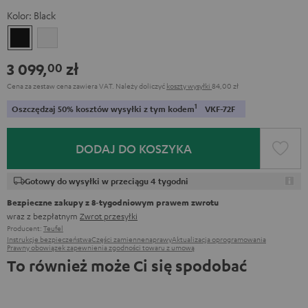
Kolor:
Black
Black
White
3 099,
zł
00
Cena za zestaw cena zawiera VAT.
Należy doliczyć
koszty wysyłki
84,00 zł
1
Oszczędzaj 50% kosztów wysyłki z tym kodem
VKF-72F
DODAJ DO KOSZYKA
Gotowy do wysyłki w przeciągu 4 tygodni
Bezpieczne zakupy z 8‑tygodniowym prawem zwrotu
wraz z bezpłatnym
Zwrot przesyłki
Producent:
Teufel
Instrukcje bezpieczeństwa
Części zamienne
naprawy
Aktualizacja oprogramowania
Prawny obowiązek zapewnienia zgodności towaru z umową
To również może Ci się spodobać