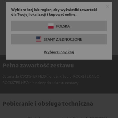
*
1
/ 1
przetłumaczone automatycznie
Wybierz kraj lub region, aby wyświetlić zawartość
przez
DeepL
dla Twojej lokalizacji i kupować online.
POLSKA
STANY ZJEDNOCZONE
Wybierz inny kraj
Pełna zawartość zestawu
Bateria do ROCKSTER NEO/Fender x Teufel ROCKSTER NEO
ROCKSTER NEO nie należy do zakresu dostawy
Pobieranie i obsługa techniczna