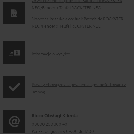
D
Oświadczenie o zgodności: Bateria do ROCKSTER
NEO/Fender x Teufel ROCKSTER NEO
o
k
Skrócona instrukcja obsługi: Bateria do ROCKSTER
NEO/Fender x Teufel ROCKSTER NEO
u
m
e
I
n
Informacje o wysyłce
n
t
f
y
o
d
I
Prawny obowiązek zapewnienia zgodności towaru z
r
o
umową
n
m
p
f
a
o
o
D
Biuro Obsługi Klienta
c
b
r
a
00800 200 300 40
j
r
m
Pon-Pt od godziny 09:00 do 17:00