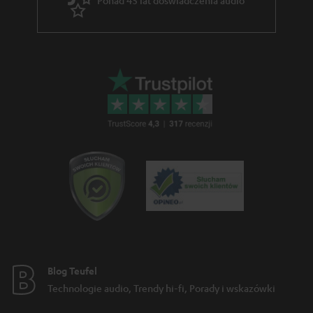
a
r
a
n
c
j
i
Blog Teufel
Technologie audio, Trendy hi-fi, Porady i wskazówki