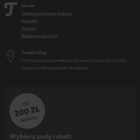
Serwis
Często zadawane pytania
Kontakt
Zwroty
Śledzenie wysyłki
Znajdź sklep
Przetestuj nasze produkty na własnych uszach i zaufaj
naszym profesjonalnym doradcom.
DO
200 ZŁ
RABATU
Z
Wybierz swój rabat!