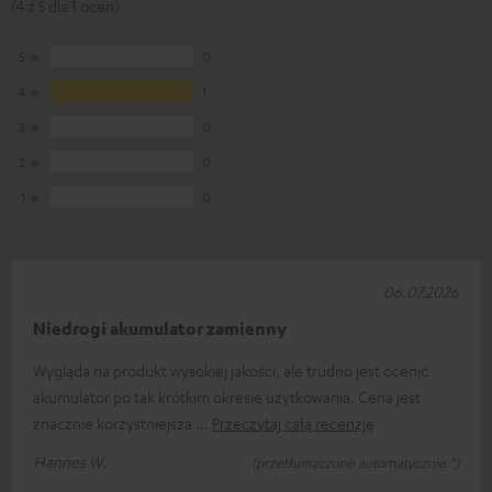
(4 z 5 dla 1 ocen)
5
0
4
1
3
0
2
0
1
0
06.07.2026
Niedrogi akumulator zamienny
Wygląda na produkt wysokiej jakości, ale trudno jest ocenić
akumulator po tak krótkim okresie użytkowania. Cena jest
znacznie korzystniejsza
Przeczytaj całą recenzję
Hannes W.
(przetłumaczone automatycznie *)