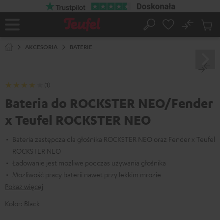
EJDŹ DO
ARTOŚCI
No
Zapi
Strona
Szukaj
Produ
główna
w
AKCESORIA
BATERIE
koszy
(1)
Bateria do ROCKSTER NEO/Fender
x Teufel ROCKSTER NEO
Bateria zastępcza dla głośnika ROCKSTER NEO oraz Fender x Teufel
ROCKSTER NEO
Ładowanie jest możliwe podczas używania głośnika
Możliwość pracy baterii nawet przy lekkim mrozie
Pokaż więcej
Kolor:
Black