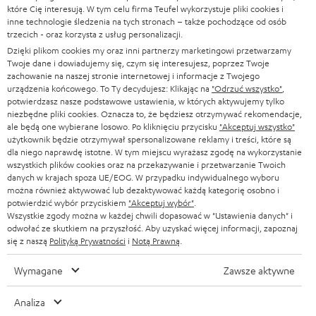
SOUNDBARY
które Cię interesują. W tym celu firma Teufel wykorzystuje pliki cookies i
e
KARIERA
inne technologie śledzenia na tych stronach – także pochodzące od osób
NIEMCY
t
trzecich - oraz korzysta z usług personalizacji.
GŁOŚNIKI HIFI
KONTAKT PRASOWY
Dzięki plikom cookies my oraz inni partnerzy marketingowi przetwarzamy
t
AUSTRIA
Twoje dane i dowiadujemy się, czym się interesujesz, poprzez Twoje
SMART HOME
e
zachowanie na naszej stronie internetowej i informacje z Twojego
B2B
urządzenia końcowego. To Ty decydujesz: Klikając na
"Odrzuć wszystko"
,
r
SZWAJCARIA
potwierdzasz nasze podstawowe ustawienia, w których aktywujemy tylko
BLUETOOTH
BLOG
niezbędne pliki cookies. Oznacza to, że będziesz otrzymywać rekomendacje,
a
ale będą one wybierane losowo. Po kliknięciu przycisku
"Akceptuj wszystko"
SŁUCHAWKI
użytkownik będzie otrzymywał spersonalizowane reklamy i treści, które są
HOLANDIA
NEWSLETTER
dla niego naprawdę istotne. W tym miejscu wyrażasz zgodę na wykorzystanie
SŁUCHAWKI BLUETOOTH
wszystkich plików cookies oraz na przekazywanie i przetwarzanie Twoich
SKLEPY
danych w krajach spoza UE/EOG. W przypadku indywidualnego wyboru
BELGIA
można również aktywować lub dezaktywować każdą kategorię osobno i
WIEŻE HI-FI
KORZYŚCI
potwierdzić wybór przyciskiem
"Akceptuj wybór"
.
Wszystkie zgody można w każdej chwili dopasować w "Ustawienia danych" i
FRANCJA
GŁOŚNIKI
odwołać ze skutkiem na przyszłość. Aby uzyskać więcej informacji, zapoznaj
TEUFEL STORY
się z naszą
Polityką Prywatności
i
Notą Prawną
.
POLSKA
ULTIMA
ZARZĄD
Wymagane
Zawsze aktywne
SŁUCHAWKI DOUSZNE
HISZPANIA
TROSKA O ŚRODOWISKO
Analiza
Zmiany techniczne, literówki i pomyłki zastrzeżone. Akcesoria pokazane na