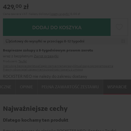
429,
zł
00
Cena zawiera VAT.
Należy doliczyć
koszty wysyłki
13,00 zł
DODAJ DO KOSZYKA
Gotowy do wysyłki w przeciągu 8-12 tygodni
Bezpieczne zakupy z 8‑tygodniowym prawem zwrotu
wraz z bezpłatnym
Zwrot przesyłki
Producent:
Teufel
Instrukcje bezpieczeństwa
Części zamienne
naprawy
Aktualizacja oprogramowania
Prawny obowiązek zapewnienia zgodności towaru z umową
ROCKSTER NEO nie należy do zakresu dostawy
ICZNE
OPINIE
PEŁNA ZAWARTOŚĆ ZESTAWU
WSPARCIE
Najważniejsze cechy
Dlatego kochamy ten produkt
Bateria zastępcza do głośnika ROCKSTER NEO i Fender x Teufel