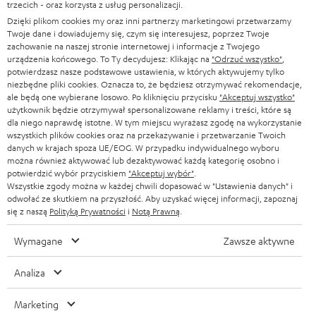
trzecich - oraz korzysta z usług personalizacji.
Dzięki plikom cookies my oraz inni partnerzy marketingowi przetwarzamy
Twoje dane i dowiadujemy się, czym się interesujesz, poprzez Twoje
Blog Teufel
zachowanie na naszej stronie internetowej i informacje z Twojego
Technologie audio, Trendy hi-fi, Porady i wskazówki
urządzenia końcowego. To Ty decydujesz: Klikając na
"Odrzuć wszystko"
,
potwierdzasz nasze podstawowe ustawienia, w których aktywujemy tylko
niezbędne pliki cookies. Oznacza to, że będziesz otrzymywać rekomendacje,
Serwis
ale będą one wybierane losowo. Po kliknięciu przycisku
"Akceptuj wszystko"
użytkownik będzie otrzymywał spersonalizowane reklamy i treści, które są
Często zadawane pytania
dla niego naprawdę istotne. W tym miejscu wyrażasz zgodę na wykorzystanie
Kontakt
wszystkich plików cookies oraz na przekazywanie i przetwarzanie Twoich
Zwroty
danych w krajach spoza UE/EOG. W przypadku indywidualnego wyboru
można również aktywować lub dezaktywować każdą kategorię osobno i
Śledzenie wysyłki
potwierdzić wybór przyciskiem
"Akceptuj wybór"
.
Wszystkie zgody można w każdej chwili dopasować w "Ustawienia danych" i
odwołać ze skutkiem na przyszłość. Aby uzyskać więcej informacji, zapoznaj
Znajdź sklep
się z naszą
Polityką Prywatności
i
Notą Prawną
.
Przetestuj nasze produkty na własnych uszach i zaufaj
naszym profesjonalnym doradcom.
Wymagane
Zawsze aktywne
Analiza
Marketing