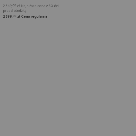
2 349,
00
zł
Najniższa cena z 30 dni
przed obniżką
00
2 599,
zł
Cena regularna