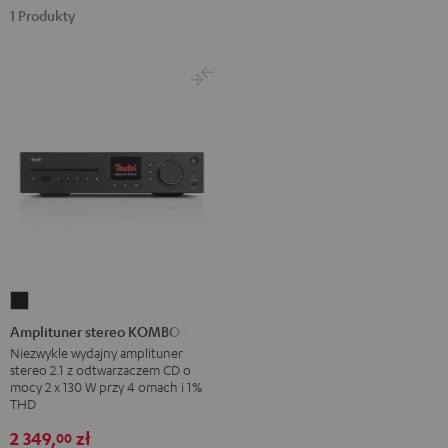
1 Produkty
Amplituner
stereo
Amplituner stereo KOMBO 62
KOMBO
Niezwykle wydajny amplituner
stereo 2.1 z odtwarzaczem CD o
62
mocy 2 x 130 W przy 4 omach i 1%
Night
THD
Black
2 349,
zł
00