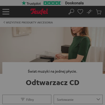
EJDŹ DO
ARTOŚCI
No
Zapi
Strona
Szukaj
Produ
główna
w
WSZYSTKIE PRODUKTY AKCESORIA
koszy
Świat muzyki na jednej płycie.
Odtwarzacz CD
Filtry