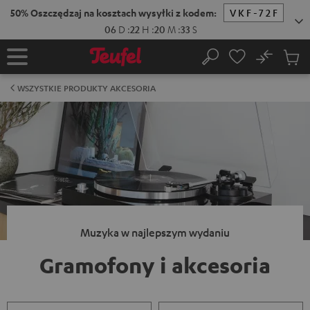
EJDŹ DO
50% Oszczędzaj na kosztach wysyłki z kodem:
VKF-72F
ARTOŚCI
06
D
:
22
H
:
20
M
:
32
S
No
Zapi
Strona
Szukaj
Produ
główna
w
WSZYSTKIE PRODUKTY AKCESORIA
koszy
Muzyka w najlepszym wydaniu
Gramofony i akcesoria