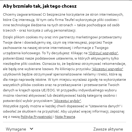
KINO DOMOWE
w
Firma
Aby brzmiało tak, jak tego chcesz
Igła i funkcja antypoślizgowa
s
Podczas odtwarzania płyty winylowej igła stopniowo „wędruje” od
Chcemy zagwarantować Ci bezpieczne korzystanie ze stron internetowych,
KOMPLETNE SYSTEMY
WSPARCIE
które Cię interesują. W tym celu firma Teufel wykorzystuje pliki cookies i
zewnętrznej krawędzi do wewnętrznego obszaru płyty. Ten proces można
l
Sklepy internetowe Teufel
inne technologie śledzenia na tych stronach – także pochodzące od osób
okreslić jako „siłę tarcia poślizgowego”. Podobnie jak w przypadku wirówki,
SOUNDBARY
e
trzecich - oraz korzysta z usług personalizacji.
również igła talerza gramofonowego przemieszcza się do wewnętrznej
KARIERA
NIEMCY
Dzięki plikom cookies my oraz inni partnerzy marketingowi przetwarzamy
części rowków. Przez to rowki mogą być mocno zniszczone lub może dojść
t
GŁOŚNIKI HIFI
Twoje dane i dowiadujemy się, czym się interesujesz, poprzez Twoje
do zniekształceń w obrazie dźwiękowym. Aby temu zapobiec, za pomocą
KONTAKT PRASOWY
t
zachowanie na naszej stronie internetowej i informacje z Twojego
funkcji antypoślizgowej można ustawić ramię adaptera dokładnie na środku
AUSTRIA
urządzenia końcowego. To Ty decydujesz: Klikając na
"Odrzuć wszystko"
,
SMART HOME
rowka. Jednocześnie powinniśmy również sprawdzić wagę nośną ramienia,
e
B2B
potwierdzasz nasze podstawowe ustawienia, w których aktywujemy tylko
aby adapter był umieszczony poziomo i zapewniał możliwie spokojne i
niezbędne pliki cookies. Oznacza to, że będziesz otrzymywać rekomendacje,
r
płynne odtwarzanie.
SZWAJCARIA
BLUETOOTH
ale będą one wybierane losowo. Po kliknięciu przycisku
"Akceptuj wszystko"
BLOG
a
użytkownik będzie otrzymywał spersonalizowane reklamy i treści, które są
Podsumowanie: Sprawdzona technologia w nowej
dla niego naprawdę istotne. W tym miejscu wyrażasz zgodę na wykorzystanie
SŁUCHAWKI
HOLANDIA
NEWSLETTER
odsłonie
wszystkich plików cookies oraz na przekazywanie i przetwarzanie Twoich
danych w krajach spoza UE/EOG. W przypadku indywidualnego wyboru
Z gramofonami marki DUAL możesz tchnąć nowe życie w Twoją starą
SŁUCHAWKI BLUETOOTH
można również aktywować lub dezaktywować każdą kategorię osobno i
SKLEPY
kolekcję płyt gramofonowych, a dzięki analogowemu odtwarzaniu dźwięku
BELGIA
potwierdzić wybór przyciskiem
"Akceptuj wybór"
.
uzyskasz autentyczny obraz dźwiękowy z przyjemnymi basami i
Wszystkie zgody można w każdej chwili dopasować w "Ustawienia danych" i
WIEŻE HI-FI
KORZYŚCI
niezakłoconymi tonami wysokimi. Te urządzenia są również odpowiednie
odwołać ze skutkiem na przyszłość. Aby uzyskać więcej informacji, zapoznaj
FRANCJA
się z naszą
Polityką Prywatności
i
Notą Prawną
.
dla osób, które dopiero zaczynają swoją przygodę z gramofonami i dzięki
GŁOŚNIKI
zintegrowanemu przedwzmacniaczowi phono mogą być podłączone do
TEUFEL STORY
każdego wzmacniacza lub głośników aktywnych z wejściem cinch. Zajrzyj
Wymagane
Zawsze aktywne