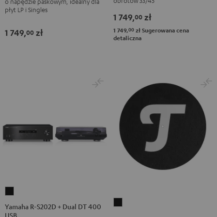
obrotów 33/45
o napędzie paskowym, idealny dla
Black
płyt LP i Singles
1 749,
zł
00
00
1 749,
zł
Sugerowana cena
1 749,
zł
00
detaliczna
Yamaha
TEUFEL
R-
Yamaha R-S202D + Dual DT 400
SLIPMAT
USB
S202D