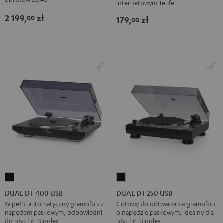
Ject
internetowym Teufel
Black/Gold
2 199,
zł
00
179,
zł
00
DUAL
DUAL
DT
DT
DUAL DT 400 USB
DUAL DT 250 USB
400
250
W pełni automatyczny gramofon z
Gotowy do odtwarzania gramofon
napędem paskowym, odpowiedni
o napędzie paskowym, idealny dla
USB
USB
do płyt LP i Singles
płyt LP i Singles