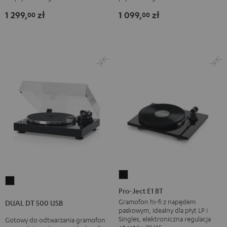
Black
Black
1 299,
zł
1 099,
zł
00
00
Pro-
DUAL
Ject
Pro-Ject E1 BT
DT
E1
Gramofon hi-fi z napędem
DUAL DT 500 USB
500
paskowym, idealny dla płyt LP i
BT
USB
Singles, elektroniczna regulacja
Gotowy do odtwarzania gramofon
Black