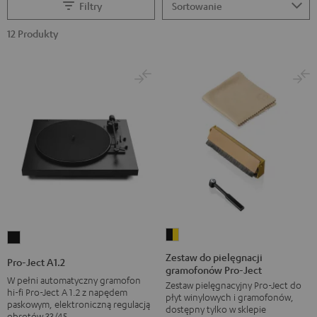
Filtry
12 Produkty
Zestaw
Pro-
do
Ject
Zestaw do pielęgnacji
Pro-Ject A1.2
gramofonów Pro-Ject
pielęgnacji
A1.2
W pełni automatyczny gramofon
Zestaw pielęgnacyjny Pro-Ject do
gramofonów
Black
hi-fi Pro-Ject A 1.2 z napędem
płyt winylowych i gramofonów,
Pro-
paskowym, elektroniczną regulacją
dostępny tylko w sklepie
obrotów 33/45