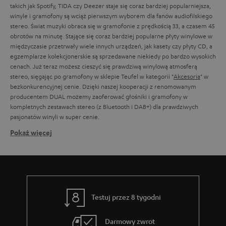
takich jak Spotify, TIDA czy Deezer staje się coraz bardziej popularniejsza,
winyle i gramofony są wciąż pierwszym wyborem dla fanów audiofilskiego
stereo. Świat muzyki obraca się w gramofonie z prędkością 33, a czasem 45
obrotów na minutę. Stające się coraz bardziej popularne płyty winylowe w
międzyczasie przetrwały wiele innych urządzeń, jak kasety czy płyty CD, a
egzemplarze kolekcjonerskie są sprzedawane niekiedy po bardzo wysokich
cenach. Już teraz możesz cieszyć się prawdziwą winylową atmosferą
stereo, sięgając po gramofony w sklepie Teufel w kategorii "
Akcesoria
" w
bezkonkurencyjnej cenie. Dzięki naszej kooperacji z renomowanym
producentem DUAL możemy zaoferować głośniki i gramofony w
kompletnych zestawach stereo (z Bluetooth i DAB+) dla prawdziwych
pasjonatów winyli w super cenie.
Pokaż więcej
Jakie głośniki nadają się do gramofonów?
Do odtwarzania płyt winylowych zasadniczo nadają się wszystkie głośniki
systemów stereo Bluetooth
, systemów audio z amplitunerem AV, ale
również głośniki aktywne, a nawet
soundbary
, które posiadają odpowiednie
wejście AUX, przez które gramofon może zostać podłączony do zestawu –
niezależnie od tego, czy jest to zestaw hi-fi,
kompaktowe systemy audio
,
Testuj przez 8 tygodni
radio
czy też
głośniki aktywne
. Jeśli system stereo posiada wejście AUX-In
oznaczone jako wejście gramofonowe, z reguły nie potrzebujemy już
Darmowy zwrot
wzmacniacza. Jeśli wejście nie jest przeznaczone specjalnie do