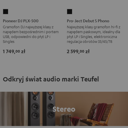
Pioneer
Pro-
DJ
Ject
Pioneer DJ PLX-500
Pro-Ject Debut S Phono
PLX-
Debut
Gramofon DJ najwyższej klasy z
Najwyższej klasy gramofon hi-fi z
napędem bezpośrednim i portem
napędem paskowym, idealny dla
500
S
USB, odpowiedni do płyt LP i
płyt LP i Singles, elektroniczna
Black
Phono
Singles
regulacja obrotów 33/45/78
Black
1 749,
zł
2 599,
zł
00
00
Odkryj świat audio marki Teufel
Stereo