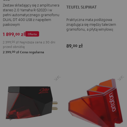
Zestaw składający się z amplitunera
Black
+
TEUFEL SLIPMAT
stereo 2.0 Yamaha R-S202D i w
Dual
pełni automatycznego gramofonu
DT
DUAL DT 400 USB z napędem
Praktyczna mata poślizgowa
paskowym
znajdująca się między talerzem
400
gramofonu, a płytą winylową
USB
1 899,
zł
00
Oferta
Black
2 399,
00
zł
Najniższa cena z 30 dni
89,
zł
00
przed obniżką
00
2 399,
zł
Cena regularna