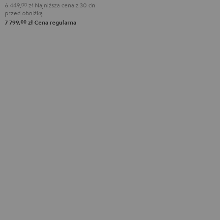
surround"
surround"
6 449,
00
zł
Najniższa cena z 30 dni
przed obniżką
Anthracite
White/Black
00
7 799,
zł
Cena regularna