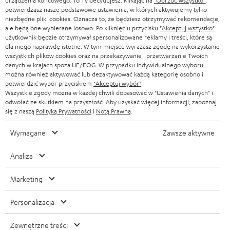
urządzenia końcowego. To Ty decydujesz: Klikając na
"Odrzuć wszystko"
,
naszym profesjonalnym doradcom.
potwierdzasz nasze podstawowe ustawienia, w których aktywujemy tylko
niezbędne pliki cookies. Oznacza to, że będziesz otrzymywać rekomendacje,
ale będą one wybierane losowo. Po kliknięciu przycisku
"Akceptuj wszystko"
użytkownik będzie otrzymywał spersonalizowane reklamy i treści, które są
dla niego naprawdę istotne. W tym miejscu wyrażasz zgodę na wykorzystanie
wszystkich plików cookies oraz na przekazywanie i przetwarzanie Twoich
DO
danych w krajach spoza UE/EOG. W przypadku indywidualnego wyboru
200 ZŁ
można również aktywować lub dezaktywować każdą kategorię osobno i
potwierdzić wybór przyciskiem
"Akceptuj wybór"
.
RABATU
Wszystkie zgody można w każdej chwili dopasować w "Ustawienia danych" i
odwołać ze skutkiem na przyszłość. Aby uzyskać więcej informacji, zapoznaj
się z naszą
Polityką Prywatności
i
Notą Prawną
.
Z
Wybierz swój rabat!
Zapisz się do naszego newslettera i otrzymaj rabat o
a
Wymagane
Zawsze aktywne
wartości do 200 ZŁ w ramach podziękowania.
p
Analiza
i
REJES
EMAIL
s
Marketing
WIDGET
z
Personalizacja
s
i
Zewnętrzne treści