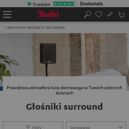
EJDŹ DO
ARTOŚCI
No
Zapi
Strona
Szukaj
Produ
główna
w
WSZYSTKIE PRODUKTY AKCESORIA
koszy
Prawdziwa atmosfera kina domowego w Twoich czterech
ścianach
Głośniki surround
Filtry