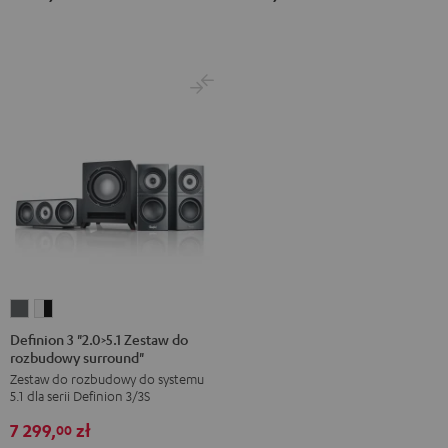
Definion
Definion
3
3
Definion 3 "2.0>5.1 Zestaw do
rozbudowy surround"
"2.0>5.1
"2.0>5.1
Zestaw do rozbudowy do systemu
Zestaw
Zestaw
5.1 dla serii Definion 3/3S
do
do
7 299,
zł
rozbudowy
rozbudowy
00