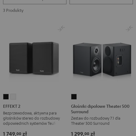
3 Produkty
Głośniki
EFFEKT
EFFEKT
dipolowe
2
2
Głośniki dipolowe Theater 500
EFFEKT 2
Surround
Theater
Black
White
Bezprzewodowa, aktywna para
głośników stereo do rozbudowy
Zestaw do rozbudowy 7.1 dla
500
odpowiednich systemów Teufel
Theater 500 Surround
Surround
1 749,
zł
1 299,
zł
Black
00
00