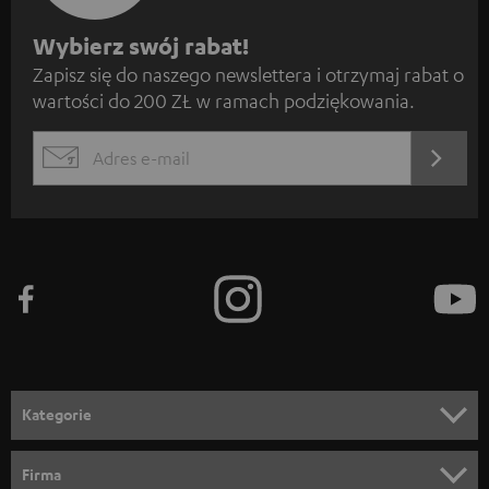
Z
Wybierz swój rabat!
Zapisz się do naszego newslettera i otrzymaj rabat o
a
wartości do 200 ZŁ w ramach podziękowania.
p
i
REJES
EMAIL
s
WIDGET
z
s
i
ę
d
o
n
Kategorie
e
KINO DOMOWE
w
Firma