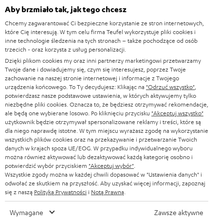
s
Aby brzmiało tak, jak tego chcesz
KOMPLETNE SYSTEMY
WSPARCIE
l
Sklepy internetowe Teufel
Chcemy zagwarantować Ci bezpieczne korzystanie ze stron internetowych,
SOUNDBARY
które Cię interesują. W tym celu firma Teufel wykorzystuje pliki cookies i
e
KARIERA
inne technologie śledzenia na tych stronach – także pochodzące od osób
NIEMCY
t
trzecich - oraz korzysta z usług personalizacji.
GŁOŚNIKI HIFI
KONTAKT PRASOWY
Dzięki plikom cookies my oraz inni partnerzy marketingowi przetwarzamy
t
AUSTRIA
Twoje dane i dowiadujemy się, czym się interesujesz, poprzez Twoje
SMART HOME
e
zachowanie na naszej stronie internetowej i informacje z Twojego
B2B
urządzenia końcowego. To Ty decydujesz: Klikając na
"Odrzuć wszystko"
,
r
potwierdzasz nasze podstawowe ustawienia, w których aktywujemy tylko
SZWAJCARIA
BLUETOOTH
BLOG
niezbędne pliki cookies. Oznacza to, że będziesz otrzymywać rekomendacje,
a
ale będą one wybierane losowo. Po kliknięciu przycisku
"Akceptuj wszystko"
SŁUCHAWKI
użytkownik będzie otrzymywał spersonalizowane reklamy i treści, które są
HOLANDIA
NEWSLETTER
dla niego naprawdę istotne. W tym miejscu wyrażasz zgodę na wykorzystanie
SŁUCHAWKI BLUETOOTH
wszystkich plików cookies oraz na przekazywanie i przetwarzanie Twoich
SKLEPY
danych w krajach spoza UE/EOG. W przypadku indywidualnego wyboru
BELGIA
można również aktywować lub dezaktywować każdą kategorię osobno i
WIEŻE HI-FI
KORZYŚCI
potwierdzić wybór przyciskiem
"Akceptuj wybór"
.
Wszystkie zgody można w każdej chwili dopasować w "Ustawienia danych" i
FRANCJA
GŁOŚNIKI
odwołać ze skutkiem na przyszłość. Aby uzyskać więcej informacji, zapoznaj
TEUFEL STORY
się z naszą
Polityką Prywatności
i
Notą Prawną
.
POLSKA
ULTIMA
ZARZĄD
Wymagane
Zawsze aktywne