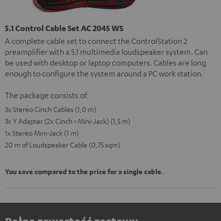
5.1 Control Cable Set AC 2045 WS
A complete cable set to connect the ControlStation 2
preamplifier with a 5.1 multimedia loudspeaker system. Can
be used with desktop or laptop computers. Cables are long
enough to configure the system around a PC work station.
The package consists of:
3x Stereo Cinch Cables (1,0 m)
3x Y Adapter (2x Cinch > Mini-Jack) (1,5 m)
1x Stereo Mini-Jack (1 m)
20 m of Loudspeaker Cable (0,75 sqm)
You save compared to the price for a single cable.
Pełna zawartość zestawu