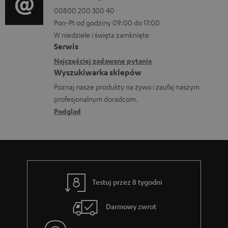
r
a
00800 200 300 40
m
Pon-Pt od godziny 09:00 do 17:00
n
a
W niedziele i święta zamknięte
e
Serwis
c
k
Najczęściej zadawane pytania
j
o
Wyszukiwarka sklepów
e
n
Poznaj nasze produkty na żywo i zaufaj naszym
d
profesjonalnym doradcom.
t
o
Podgląd
a
t
k
y
t
c
o
z
w
Testuj przez 8 tygodni
ą
e
c
Darmowy zwrot
e