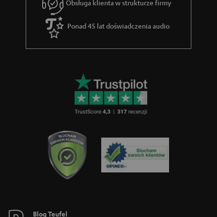
Obsługa klienta w strukturze firmy
g
w
Ponad 45 lat doświadczenia audio
a
r
a
n
c
j
i
Blog Teufel