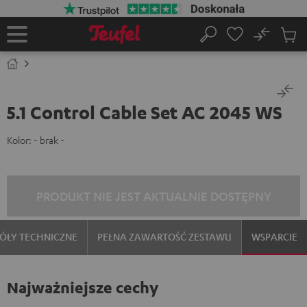
EJDŹ DO
ARTOŚCI
No
Zapi
Strona
Szukaj
Produ
główna
w
koszy
5.1 Control Cable Set AC 2045 WS
Kolor:
- brak -
PRODUKT NIE JEST AKTUALNIE DOSTĘPNY
ÓŁY TECHNICZNE
PEŁNA ZAWARTOŚĆ ZESTAWU
WSPARCIE
Najważniejsze cechy