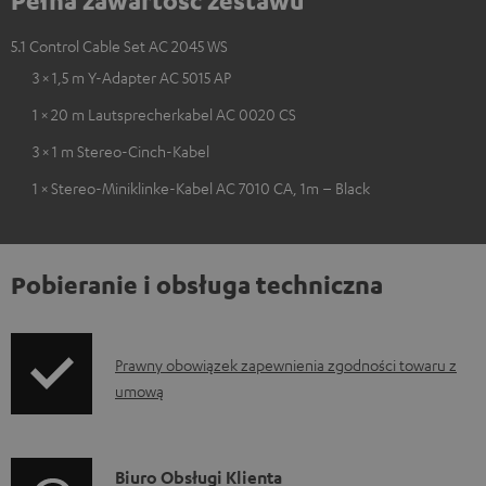
5.1 Control Cable Set AC 2045 WS
3 × 1,5 m Y-Adapter AC 5015 AP
1 × 20 m Lautsprecherkabel AC 0020 CS
3 × 1 m Stereo-Cinch-Kabel
1 × Stereo-Miniklinke-Kabel AC 7010 CA, 1m – Black
Pobieranie i obsługa techniczna
I
Prawny obowiązek zapewnienia zgodności towaru z
umową
n
f
o
D
Biuro Obsługi Klienta