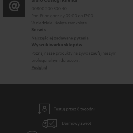
D
Biuro Obsługi Klienta
r
a
00800 200 300 40
m
Pon-Pt od godziny 09:00 do 17:00
n
a
W niedziele i święta zamknięte
e
Serwis
c
k
Najczęściej zadawane pytania
j
o
Wyszukiwarka sklepów
e
n
Poznaj nasze produkty na żywo i zaufaj naszym
d
profesjonalnym doradcom.
t
o
Podgląd
a
t
k
y
t
c
o
z
w
Testuj przez 8 tygodni
ą
e
c
Darmowy zwrot
e