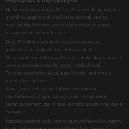
Na nich możesz polegać: Ultima 20 należą do najlepszych
głośników regałowych w tej klasie cenowej. Jest to
możliwe dzięki technologiom wypracowanym przez
naszych inzynierów w Berlinie.
Duży 25-milimetrowy driver wysokotonowy dla
jedwabistych, miękkich dźwięków wysokich
Duży driver średniotonowy 165 mm z phase plug zapewnia
wyważony dźwięk w każdej pozycji odsłuchowej
Trumpet bass reflex niwelują zakłócenia i gwarantują
precyzyjny, ciężki bas
Wyważony przebieg częstotliwości również w
częstotliwościach granicznych dzięki zastosowanej
technice pomiarniczej Klippel - po raz pierwszy w tej klasie
cenowej
Przebieg częstotliwości jest wyjątkowo liniowy i wyważony
dzięki technice pomiarniczej Klippel, która została