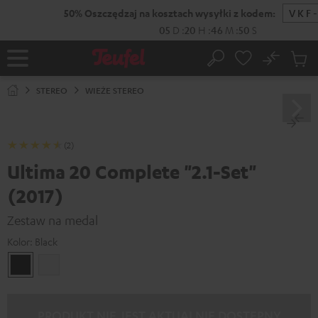
EJDŹ DO
ARTOŚCI
No
Zapi
Strona
Szukaj
Produ
główna
w
STEREO
WIEŻE STEREO
koszy
(2)
Ultima 20 Complete "2.1-Set"
(2017)
Zestaw na medal
Kolor:
Black
Black
White
PRODUKT NIE JEST AKTUALNIE DOSTĘPNY