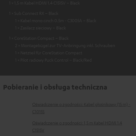
1 × 1,5 m Kabel HDMI 1.4 C1515V – Black
1 × Sub Connect RX – Black
1 × Kabel mono cinch 0.5m - C3005A – Black
1 × Zasilacz sieciowy – Black
1 × CoreStation Compact – Black
2 × Montagebügel zur TV-Anbringung inkl. Schrauben
1 × Netzteil für CoreStation Compact
1 × Pilot radiowy Puck Control – Black/Red
Pobieranie i obsługa techniczna
D
Oświadczenie o zgodności: Kabel głośnikowy (15 m) -
C1015S
o
k
Oświadczenie o zgodności: 1,5 m Kabel HDMI 1.4
C1515V
u