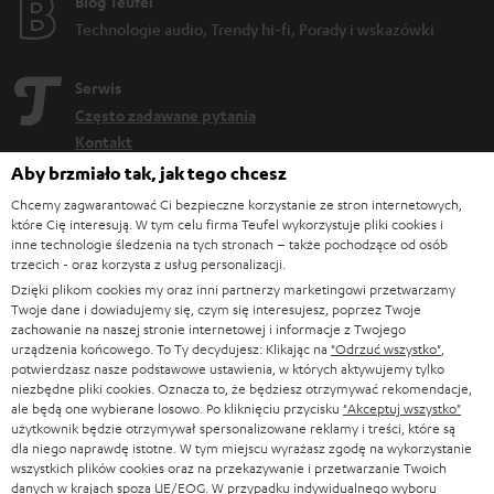
Blog Teufel
Technologie audio, Trendy hi-fi, Porady i wskazówki
Serwis
Często zadawane pytania
Kontakt
Zwroty
Aby brzmiało tak, jak tego chcesz
Śledzenie wysyłki
Chcemy zagwarantować Ci bezpieczne korzystanie ze stron internetowych,
które Cię interesują. W tym celu firma Teufel wykorzystuje pliki cookies i
inne technologie śledzenia na tych stronach – także pochodzące od osób
Znajdź sklep
trzecich - oraz korzysta z usług personalizacji.
Przetestuj nasze produkty na własnych uszach i zaufaj
Dzięki plikom cookies my oraz inni partnerzy marketingowi przetwarzamy
naszym profesjonalnym doradcom.
Twoje dane i dowiadujemy się, czym się interesujesz, poprzez Twoje
zachowanie na naszej stronie internetowej i informacje z Twojego
urządzenia końcowego. To Ty decydujesz: Klikając na
"Odrzuć wszystko"
,
potwierdzasz nasze podstawowe ustawienia, w których aktywujemy tylko
niezbędne pliki cookies. Oznacza to, że będziesz otrzymywać rekomendacje,
ale będą one wybierane losowo. Po kliknięciu przycisku
"Akceptuj wszystko"
użytkownik będzie otrzymywał spersonalizowane reklamy i treści, które są
DO
200 ZŁ
dla niego naprawdę istotne. W tym miejscu wyrażasz zgodę na wykorzystanie
wszystkich plików cookies oraz na przekazywanie i przetwarzanie Twoich
RABATU
danych w krajach spoza UE/EOG. W przypadku indywidualnego wyboru