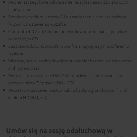
Mocne, szczegółowe odtwarzanie muzyki ścieżek dźwiękowych
filmów i gier
Bezgłosny odbiornik stereo 2.1 do zawieszenia z tyłu telewizora
(VESA) lub ustawieniu w szafce
Bluetooth 4.0 z aptX do bezprzewodowego słuchania muzyki w
jakości płyty CD
Bezprzewodowy subwoofer downfire z największym wooferem w
tej klasie
Wireless, space-saving downfire subwoofer has the largest woofer
in this price class
Wejście stereo cinch i HDMI ARC, możliwe jest sterowanie za
pomocą pilota TV przez HDMI-CEC
Wszystko w zestawie: zestaw kabli z kablem głośnikowym (15 m) i
kablem HDMI (1,5 m)
Umów się na sesję odsłuchową w