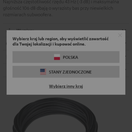
Najniższa częstotliwość rzędu 43 Hz (-3 dB) i maksymalna
głośność 106 dB dbają o wyrazisty bas przy niewielkich
rozmiarach subwoofera.
Wymiary
Wybierz kraj lub region, aby wyświetlić zawartość
Złącza
dla Twojej lokalizacji i kupować online.
Elektronika
POLSKA
Głośnik
STANY ZJEDNOCZONE
Wybierz inny kraj