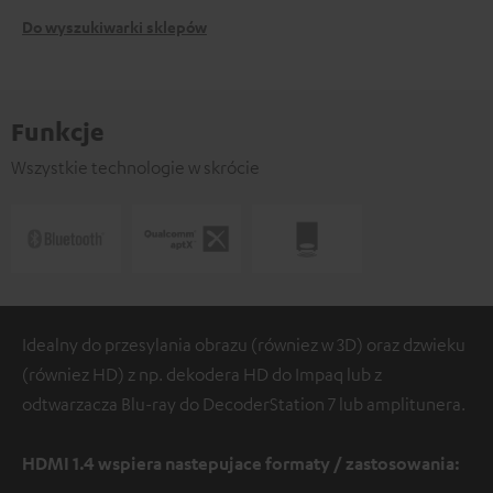
Do wyszukiwarki sklepów
Funkcje
Wszystkie technologie w skrócie
Idealny do przesylania obrazu (równiez w 3D) oraz dzwieku
(równiez HD) z np. dekodera HD do Impaq lub z
odtwarzacza Blu-ray do DecoderStation 7 lub amplitunera.
HDMI 1.4 wspiera nastepujace formaty / zastosowania: