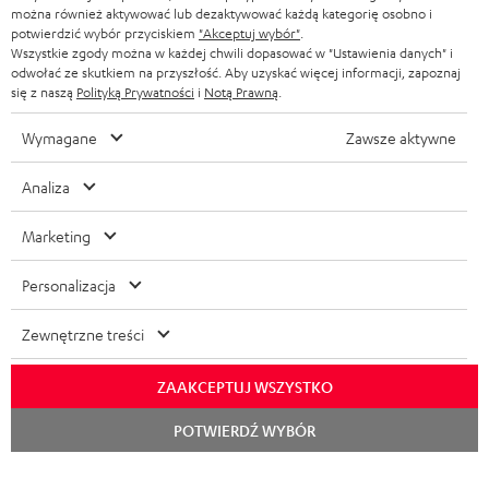
można również aktywować lub dezaktywować każdą kategorię osobno i
potwierdzić wybór przyciskiem
"Akceptuj wybór"
.
Z
Wybierz swój rabat!
Wszystkie zgody można w każdej chwili dopasować w "Ustawienia danych" i
odwołać ze skutkiem na przyszłość. Aby uzyskać więcej informacji, zapoznaj
Zapisz się do naszego newslettera i otrzymaj rabat o
a
się z naszą
Polityką Prywatności
i
Notą Prawną
.
wartości do 200 ZŁ w ramach podziękowania.
p
Wymagane
Zawsze aktywne
i
REJES
EMAIL
s
Analiza
WIDGET
z
Marketing
s
i
Personalizacja
ę
Zewnętrzne treści
d
o
ZAAKCEPTUJ WSZYSTKO
n
Kategorie
Rozpoc
POTWIERDŹ WYBÓR
czat
e
KINO DOMOWE
w
Firma