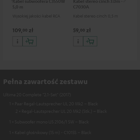
Kabel subwoofera C3550W
Kabel stereo cinch 3.0m -
Wt
5,0 m
C7030A
(pa
Wysokiej jakości kabel RCA
Kabel stereo cinch 0,5 m
Wty
zł
109,
zł
59,
zł
59
00
00
Pełna zawartość zestawu
Ultima 20 Complete "2.1-Set" (2017)
1 × Paar Regal-Lautsprecher UL 20 Mk2 – Black
2 × Regal-Lautsprecher UL 20 Mk2 (Stk.) – Black
1 × Subwoofer mono US 2106/1 SW – Black
1 × Kabel głośnikowy (15 m) - C1015S – Black