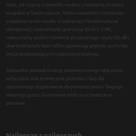
Mały, ale mocny subwoofer możesz z łatwością zmieścić
wszędzie w Twoim salonie. Mimo niewielkich rozmiarów
znajdziesz w nim woofer o najlepszej charakterystyce
dźwiękowej: czestotliwość graniczna 43 Hz (- 3 dB),
maksymalny poziom ciśnienia akustycznego rzędu 106 dB i
dwa duże kanały bass reflex zapewniają głęboki, suchy bas
bez przeszkadzających odgłosów przepływu.
Subwoofer posiada funkcję automatycznego włączania i
wyłączania oraz przełącznik głośności i fazy dla
optymalnego dopasowania do pomieszczenia i Twojego
własnego gustu. Gumowane nóżki są oczywiście w
zestawie.
Najlepsze z najlepszych