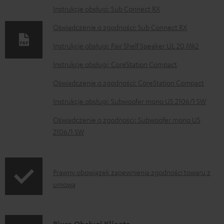
m
Instrukcje obsługi: Sub Connect RX
e
Oświadczenie o zgodności: Sub Connect RX
n
Instrukcje obsługi: Pair Shelf Speaker UL 20 Mk2
t
Instrukcje obsługi: CoreStation Compact
y
d
Oświadczenie o zgodności: CoreStation Compact
o
Instrukcje obsługi: Subwoofer mono US 2106/1 SW
p
Oświadczenie o zgodności: Subwoofer mono US
o
2106/1 SW
b
r
I
a
Prawny obowiązek zapewnienia zgodności towaru z
umową
n
n
f
i
o
a