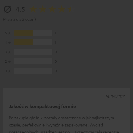
4.5
(4.5 z 5 dla 2 ocen)
5
1
4
1
3
0
2
0
1
0
16.09.2017
Jakość w kompaktowej formie
Po zakupie głośniki zostały dostarczone w jak najkrótszym
czasie, perfekcyjnie i wyraźnie zapakowane. Wygląd
poszczególnych urządzeń jest po
Przeczytaj całą recenzję