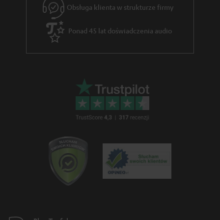
Obsługa klienta w strukturze firmy
g
w
Ponad 45 lat doświadczenia audio
a
r
a
n
c
j
i