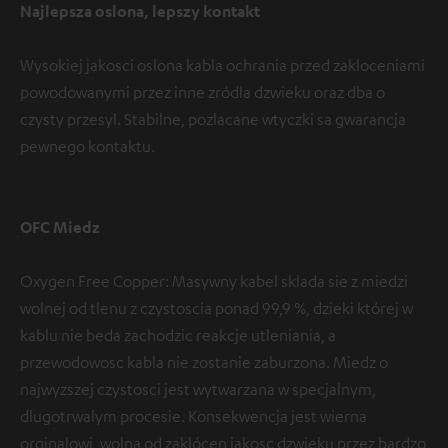
Najlepsza oslona, lepszy kontakt
Wysokiej jakosci oslona kabla ochrania przed zakloceniami
powodowanymi przez inne zródla dzwieku oraz dba o
czysty przesyl. Stabilne, pozlacane wtyczki sa gwarancja
pewnego kontaktu.
OFC Miedz
Oxygen Free Copper: Masywny kabel sklada sie z miedzi
wolnej od tlenu z czystoscia ponad 99,9 %, dzieki której w
kablu nie beda zachodzic reakcje utleniania, a
przewodowosc kabla nie zostanie zaburzona. Miedz o
najwyzszej czystosci jest wytwarzana w specjalnym,
dlugotrwalym procesie. Konsekwencja jest wierna
orginalowi, wolna od zaklócen jakosc dzwieku przez bardzo