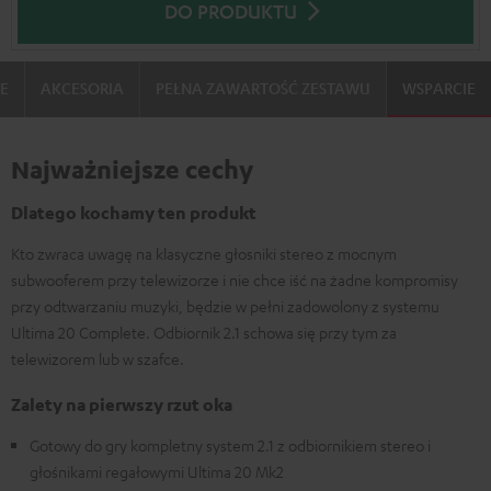
DO PRODUKTU
IE
AKCESORIA
PEŁNA ZAWARTOŚĆ ZESTAWU
WSPARCIE
Najważniejsze cechy
Dlatego kochamy ten produkt
Kto zwraca uwagę na klasyczne głosniki stereo z mocnym
subwooferem przy telewizorze i nie chce iść na żadne kompromisy
przy odtwarzaniu muzyki, będzie w pełni zadowolony z systemu
Ultima 20 Complete. Odbiornik 2.1 schowa się przy tym za
telewizorem lub w szafce.
Zalety na pierwszy rzut oka
Gotowy do gry kompletny system 2.1 z odbiornikiem stereo i
głośnikami regałowymi Ultima 20 Mk2