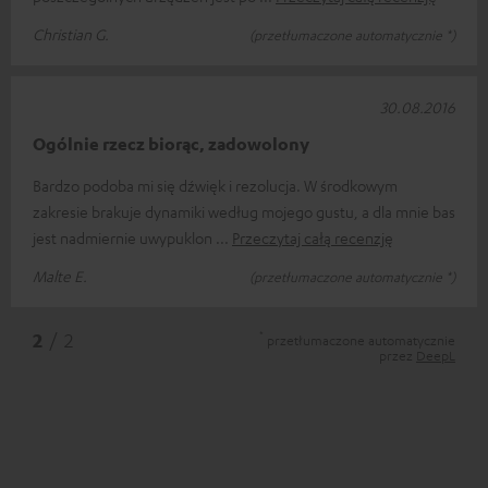
Christian G.
(przetłumaczone automatycznie *)
30.08.2016
Ogólnie rzecz biorąc, zadowolony
Bardzo podoba mi się dźwięk i rezolucja. W środkowym
zakresie brakuje dynamiki według mojego gustu, a dla mnie bas
jest nadmiernie uwypuklon
Przeczytaj całą recenzję
Malte E.
(przetłumaczone automatycznie *)
*
2
/ 2
przetłumaczone automatycznie
przez
DeepL