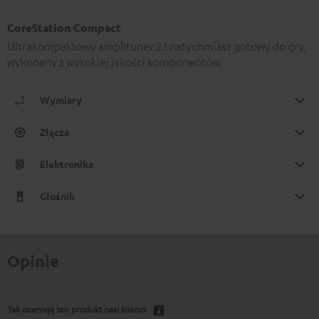
CoreStation Compact
Ultrakompaktowy amplituner 2.1 natychmiast gotowy do gry,
wykonany z wysokiej jakości komponentów.
Wymiary
Złącza
Elektronika
Głośnik
Opinie
Tak oceniają ten produkt nasi klienci