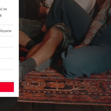
ać ze
ką
aktywne