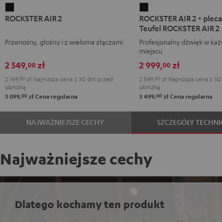
ROCKSTER
ROCKSTER
ROCKSTER AIR 2
ROCKSTER AIR 2 + pleca
AIR
AIR
Teufel ROCKSTER AIR 2
2
2
Przenośny, głośny i z wieloma złączami
Profesjonalny dźwięk w ka
Black
+
miejscu
plecak
2 549,
zł
2 999,
zł
00
00
deuter
2 149,
00
zł
Najniższa cena z 30 dni przed
2 549,
00
zł
Najniższa cena z 30
x
obniżką
obniżką
Teufel
00
00
3 099,
zł
Cena regularna
3 499,
zł
Cena regularna
ROCKSTER
AIR
NAJWAŻNIEJSZE CECHY
SZCZEGÓŁY TECHNI
2
Black
Najważniejsze cechy
Dlatego kochamy ten produkt