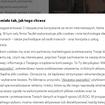
ko wybranych partnerów,
łączenia wszystkich
w. Wybierz zestaw z lub bez
olu wyboru w prawym górnym
miało tak, jak tego chcesz
agwarantować Ci bezpieczne korzystanie ze stron internetowych, które 
ą. W tym celu firma Teufel wykorzystuje pliki cookies i inne technologie śl
stronach – także pochodzące od osób trzecich - oraz korzysta z usług
re PGA58 (w tym kabel
zacji.
i odtwarzanie muzyki i
likom cookies my oraz inni partnerzy marketingowi przetwarzamy Twoje d
asz w porównaniu z
emy się, czym się interesujesz, poprzez Twoje zachowanie na naszej stro
owej i informacje z Twojego urządzenia końcowego. To Ty decydujesz: Klik
 basem i czystymi tonami
wszystko"
, potwierdzasz nasze podstawowe ustawienia, w których aktyw
IR 2 w konfiguracji stereo
ezbędne pliki cookies. Oznacza to, że będziesz otrzymywać rekomendacje,
 wybierane losowo. Po kliknięciu przycisku
"Akceptuj wszystko"
użytkowni
stałej kierunkowości
ał spersonalizowane reklamy i treści, które są dla niego naprawdę istotn
śności, szeroki kąt
wyrażasz zgodę na wykorzystanie wszystkich plików cookies oraz na
 w całym pomieszczeniu,
wanie i przetwarzanie Twoich danych w krajach spoza UE/EOG. W przyp
 gwarantuje poziomy
alnego wyboru można również aktywować lub dezaktywować każdą kateg