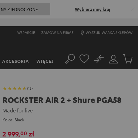
Wybierz inny kraj
ANY ZJEDNOCZONE
WSPARCIE
ZAMÓW NA FIRMĘ
WYSZUKIWARKA SKLEPÓW
No
AKCESORIA
WIĘCEJ
Szukaj
Moje
Produkt
konto
w
koszyk
(13)
ROCKSTER AIR 2 + Shure PGA58
Made for live
Kolor:
Black
2 999,
zł
00