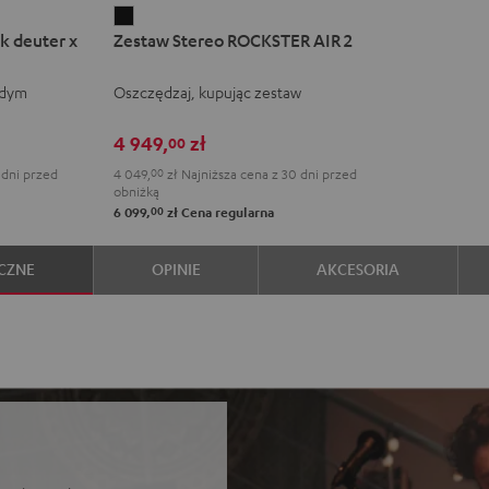
Zestaw
k deuter x
Zestaw Stereo ROCKSTER AIR 2
Stereo
ROCKSTER
żdym
Oszczędzaj, kupując zestaw
AIR
2
4 949,
zł
00
Black
 dni przed
4 049,
00
zł
Najniższa cena z 30 dni przed
obniżką
00
6 099,
zł
Cena regularna
CZNE
OPINIE
AKCESORIA