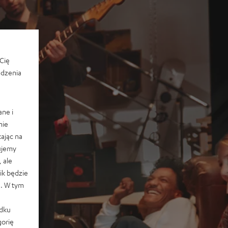
Cię
edzenia
ane i
nie
ając na
ujemy
 ale
k będzie
e. W tym
adku
orię