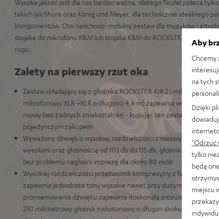
Wysoka jakość jest dla nas bardzo ważna, dlatego Teufel poleca tyl
takich jak Shure oraz König und Meyer, dla technicznie idealnego po
komponentów. Oto nadchodzi mobilny zestaw dla muzyków i artystó
stojaka do mikrofonu K&M lub stojaka K&M do ROCKSTER AIR 2 w p
Aby brz
rogu.
Chcemy z
Zalety na pierwszy rzut oka
interesuj
na tych 
Zestaw składający się z głośnika ROCKSTER AIR 2 i mikrofonu Shu
personali
mikrofonowy XLR->XLR o długości 4,6 m) zapewnia wysokiej jakośc
Dzięki p
mowy bez żadnych zniekształceń - kupując ten zestaw oszczędz
dowiaduj
pojedynczym zakupem
internet
Wyważony dźwięk o wysokiej rozdzielczości z niezwykle głębokim
"Odrzuć 
wysokimi oraz głośnością od 103 db do 115 db, głośnik ROCKSTER A
tylko ni
bez problemu nagłośni imprezę dla około 80 osób
będą one
Wysokiej rozdzielczości przetwornik kompresyjny z falowodem o 
otrzymyw
zapewnia jedwabiste tony wysokie nawet przy dużym poziomie gło
miejscu 
promieniowania dźwięku zapewnia doskonałą zrozumiałość mowy
przekazy
250 milimetrowy głośnik niskotonowy o długim skoku membrany
indywidu