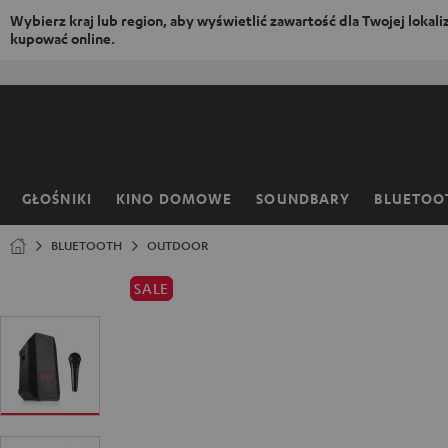
Wybierz kraj lub region, aby wyświetlić zawartość dla Twojej lokaliza
kupować online.
EJDŹ DO
ARTOŚCI
GŁOŚNIKI
KINO DOMOWE
SOUNDBARY
BLUETOO
Strona
główna
BLUETOOTH
OUTDOOR
SALE