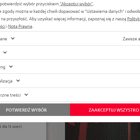
 potwierdzić wybór przyciskiem
"Akceptuj wybór"
.
ezstratne przesyłanie
e zgody można w każdej chwili dopasować w "Ustawienia danych" i odwoł
ść bezprzewodowego
na przyszłość. Aby uzyskać więcej informacji, zapoznaj się z naszą
Polity
o lub aż do 10 głośników
ści
i
Notą Prawną
.
ć miksowania i dopasowania
ane
Zawsze 
rem DSP
 XLR-XLR) and bag
ing
lizacja
rzne treści
POTWIERDŹ WYBÓR
ZAAKCEPTUJ WSZYSTKO
5 dla 13 ocen)