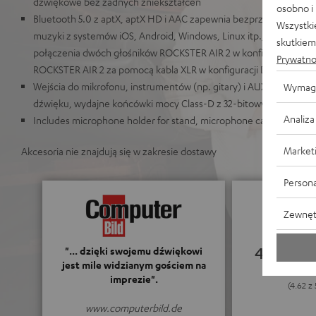
dźwiękowe bez żadnych zniekształceń
osobno i
Bluetooth 5.0 z aptX, aptX HD i AAC zapewnia bezprzewodowe i b
Wszystki
muzyki z systemów iOS, Android, Windows, Linux itp., możliwo
skutkiem 
połączenia dwóch głośników ROCKSTER AIR 2 w konfiguracji stere
Prywatno
ROCKSTER AIR 2 za pomocą kabla XLR w konfiguracji DJ
Wejścia do mikrofonu, instrumentów (np. gitary) i AUX, możliwoś
Wymag
dźwięku, wydajne końcówki mocy Class-D z 32-bitowym proceso
Analiza
Includes microphone holder for stand, microphone cable (4.6 m,
Market
Akcesoria nie znajdują się w zakresie dostawy
Persona
Zewnęt
4.62
"... dzięki swojemu dźwiękowi
jest mile widzianym gościem na
imprezie".
(4.62 z 
www.computerbild.de