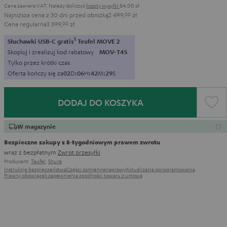
Cena zawiera VAT.
Należy doliczyć
koszty wysyłki
84,00 zł
Najniższa cena z 30 dni przed obniżką
2 499,
00
zł
Cena regularna
3 399,
00
zł
1
Słuchawki USB-C gratis
Teufel MOVE 2
Skopiuj i zrealizuj kod rabatowy
MOV-T4S
Tylko przez krótki czas
Oferta kończy się za
0
2
D
:
0
6
H
:
4
2
M
:
2
7
S
DODAJ DO KOSZYKA
W magazynie
Bezpieczne zakupy z 8‑tygodniowym prawem zwrotu
wraz z bezpłatnym
Zwrot przesyłki
Producent:
Teufel
,
Shure
Instrukcje bezpieczeństwa
Części zamienne
naprawy
Aktualizacja oprogramowania
Prawny obowiązek zapewnienia zgodności towaru z umową