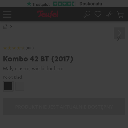
EJDŹ DO
ARTOŚCI
No
Zapi
Strona
Szukaj
Produ
główna
w
koszy
(100)
Kombo 42 BT (2017)
Mały ciałem, wielki duchem
Kolor:
Black
Black
White
PRODUKT NIE JEST AKTUALNIE DOSTĘPNY