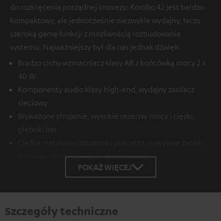
do rozkręcenia porządnej imprezy: Kombo 42 jest bardzo
kompaktowy, ale jednocześnie niezwykle wydajny, łaczy
szeroką gamę funkcji z możliwością rozbudowania
systemu. Najważniejszy był dla nas jednak dźwięk:
Bradzo cichy wzmacniacz klasy AB z końcówką mocy 2 x
40 W
Komponenty audio klasy high-end, wydajny zasilacz
sieciowy
Wyważone strojenie, wysokie rezerwy mocy i cięzki,
głęboki bas
Ciężka metalowa obudowa i pokrętło, masywne zaciski
śrubowe, solidne wyjście słuchawkowe
POKAŻ WIĘCEJ
Szczegóły techniczne