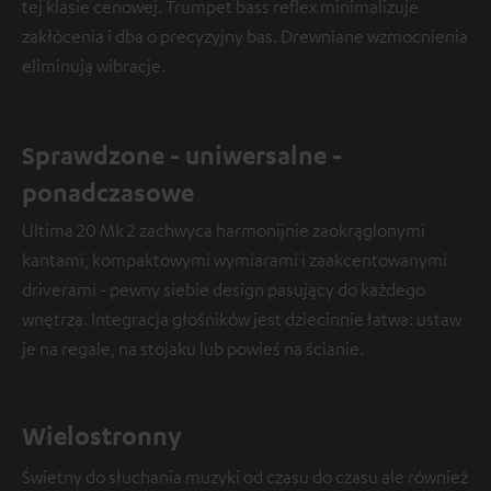
tej klasie cenowej. Trumpet bass reflex minimalizuje
zakłócenia i dba o precyzyjny bas. Drewniane wzmocnienia
eliminują wibracje.
Sprawdzone - uniwersalne -
ponadczasowe
Ultima 20 Mk 2 zachwyca harmonijnie zaokrąglonymi
kantami, kompaktowymi wymiarami i zaakcentowanymi
driverami - pewny siebie design pasujący do każdego
wnętrza. Integracja głośników jest dziecinnie łatwa: ustaw
je na regale, na stojaku lub powieś na ścianie.
Wielostronny
Świetny do słuchania muzyki od czasu do czasu ale również