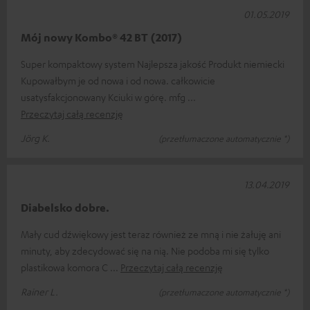
01.05.2019
Mój nowy Kombo® 42 BT (2017)
Super kompaktowy system Najlepsza jakość Produkt niemiecki
Kupowałbym je od nowa i od nowa. całkowicie
usatysfakcjonowany Kciuki w górę. mfg
Przeczytaj całą recenzję
Jörg K.
(przetłumaczone automatycznie *)
13.04.2019
Diabelsko dobre.
Mały cud dźwiękowy jest teraz również ze mną i nie żałuję ani
minuty, aby zdecydować się na nią. Nie podoba mi się tylko
plastikowa komora C
Przeczytaj całą recenzję
Rainer L.
(przetłumaczone automatycznie *)