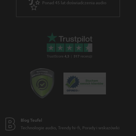
Ponad 45 lat doświadczenia audio
a
r
a
n
c
j
i
Blog Teufel
Technologie audio, Trendy hi-fi, Porady i wskazówki