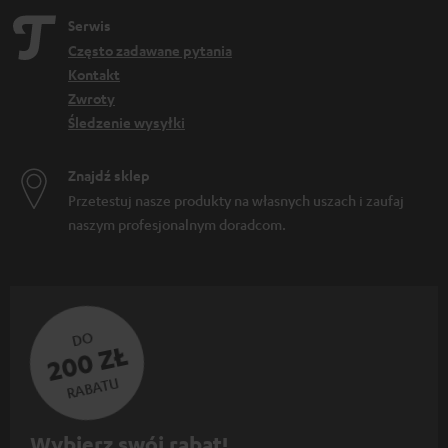
Serwis
Często zadawane pytania
Kontakt
Zwroty
Śledzenie wysyłki
Znajdź sklep
Przetestuj nasze produkty na własnych uszach i zaufaj
naszym profesjonalnym doradcom.
DO
200 ZŁ
RABATU
Z
Wybierz swój rabat!