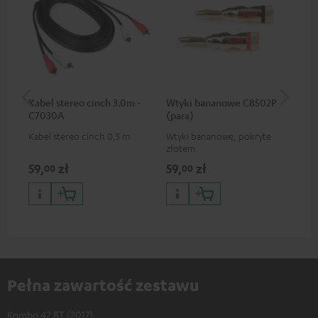
Kabel stereo cinch 3.0m -
Wtyki bananowe C8502P
Uc
C7030A
(para)
SM
Kabel stereo cinch 0,5 m
Wtyki bananowe, pokryte
Uch
złotem
ko
w k
59,
zł
59,
zł
12
00
00
dr
Pełna zawartość zestawu
Kombo 42 BT (2017)