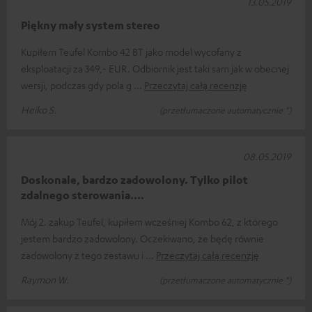
13.05.2019
Piękny mały system stereo
Kupiłem Teufel Kombo 42 BT jako model wycofany z
eksploatacji za 349,- EUR. Odbiornik jest taki sam jak w obecnej
wersji, podczas gdy pola g
Przeczytaj całą recenzję
Heiko S.
(przetłumaczone automatycznie *)
08.05.2019
Doskonale, bardzo zadowolony. Tylko pilot
zdalnego sterowania....
Mój 2. zakup Teufel, kupiłem wcześniej Kombo 62, z którego
jestem bardzo zadowolony. Oczekiwano, że będę równie
zadowolony z tego zestawu i
Przeczytaj całą recenzję
Raymon W.
(przetłumaczone automatycznie *)