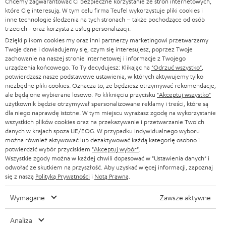
Chcemy zagwarantować Ci bezpieczne korzystanie ze stron internetowych,
SOUNDBARY
które Cię interesują. W tym celu firma Teufel wykorzystuje pliki cookies i
e
KARIERA
inne technologie śledzenia na tych stronach – także pochodzące od osób
NIEMCY
t
trzecich - oraz korzysta z usług personalizacji.
GŁOŚNIKI HIFI
KONTAKT PRASOWY
Dzięki plikom cookies my oraz inni partnerzy marketingowi przetwarzamy
t
AUSTRIA
Twoje dane i dowiadujemy się, czym się interesujesz, poprzez Twoje
SMART HOME
e
zachowanie na naszej stronie internetowej i informacje z Twojego
B2B
urządzenia końcowego. To Ty decydujesz: Klikając na
"Odrzuć wszystko"
,
r
potwierdzasz nasze podstawowe ustawienia, w których aktywujemy tylko
SZWAJCARIA
BLUETOOTH
BLOG
niezbędne pliki cookies. Oznacza to, że będziesz otrzymywać rekomendacje,
a
ale będą one wybierane losowo. Po kliknięciu przycisku
"Akceptuj wszystko"
SŁUCHAWKI
użytkownik będzie otrzymywał spersonalizowane reklamy i treści, które są
HOLANDIA
NEWSLETTER
dla niego naprawdę istotne. W tym miejscu wyrażasz zgodę na wykorzystanie
SŁUCHAWKI BLUETOOTH
wszystkich plików cookies oraz na przekazywanie i przetwarzanie Twoich
SKLEPY
danych w krajach spoza UE/EOG. W przypadku indywidualnego wyboru
BELGIA
można również aktywować lub dezaktywować każdą kategorię osobno i
WIEŻE HI-FI
KORZYŚCI
potwierdzić wybór przyciskiem
"Akceptuj wybór"
.
Wszystkie zgody można w każdej chwili dopasować w "Ustawienia danych" i
FRANCJA
GŁOŚNIKI
odwołać ze skutkiem na przyszłość. Aby uzyskać więcej informacji, zapoznaj
TEUFEL STORY
się z naszą
Polityką Prywatności
i
Notą Prawną
.
POLSKA
ULTIMA
ZARZĄD
Wymagane
Zawsze aktywne
SŁUCHAWKI DOUSZNE
HISZPANIA
TROSKA O ŚRODOWISKO
Analiza