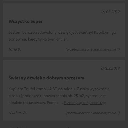
16.03.2019
Wszystko Super
Jestem bardzo zadowolony, dźwięk jest świetny! Kupiłbym go
ponownie, kiedy tylko bym chciał.
Irma B.
(przetłumaczone automatycznie *)
07.03.2019
Świetny dźwięk z dobrym sprzętem
Kupiłem Teufel kombi 42 BT do salonu. Z niską wysokością
stropu (poddasze) i powierzchnią ok. 25 m2, system jest
idealnie dopasowany. Podłąc
Przeczytaj całą recenzję
Markus W.
(przetłumaczone automatycznie *)
*