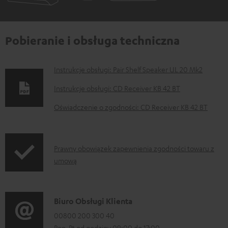
Pobieranie i obsługa techniczna
D
Instrukcje obsługi: Pair Shelf Speaker UL 20 Mk2
o
Instrukcje obsługi: CD Receiver KB 42 BT
k
Oświadczenie o zgodności: CD Receiver KB 42 BT
u
m
e
I
Prawny obowiązek zapewnienia zgodności towaru z
n
umową
n
t
f
y
o
D
Biuro Obsługi Klienta
d
r
a
00800 200 300 40
o
m
Pon-Pt od godziny 09:00 do 17:00