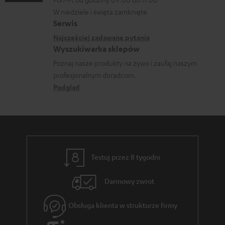
n
p
a
W niedziele i święta zamknięte
e
o
Serwis
c
k
Najczęściej zadawane pytania
b
j
o
Wyszukiwarka sklepów
r
e
n
Poznaj nasze produkty na żywo i zaufaj naszym
a
d
profesjonalnym doradcom.
t
n
o
Podgląd
a
i
t
k
a
y
t
c
o
z
w
Testuj przez 8 tygodni
ą
e
c
Darmowy zwrot
e
Obsługa klienta w strukturze firmy
g
w