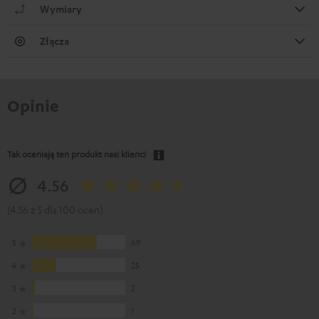
Wymiary
Złącza
Opinie
Tak oceniają ten produkt nasi klienci
4.56
(4.56 z 5 dla 100 ocen)
5
69
4
25
3
2
2
1