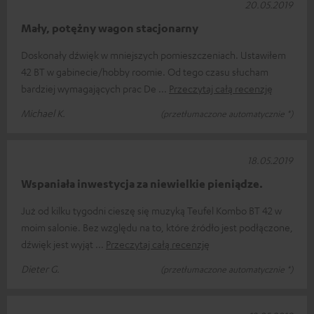
20.05.2019
Mały, potężny wagon stacjonarny
Doskonały dźwięk w mniejszych pomieszczeniach. Ustawiłem
42 BT w gabinecie/hobby roomie. Od tego czasu słucham
bardziej wymagających prac De
Przeczytaj całą recenzję
Michael K.
(przetłumaczone automatycznie *)
18.05.2019
Wspaniała inwestycja za niewielkie pieniądze.
Już od kilku tygodni cieszę się muzyką Teufel Kombo BT 42 w
moim salonie. Bez względu na to, które źródło jest podłączone,
dźwięk jest wyjąt
Przeczytaj całą recenzję
Dieter G.
(przetłumaczone automatycznie *)