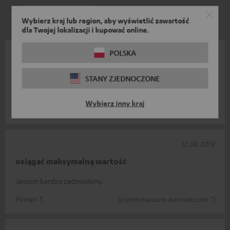
1
3
Wybierz kraj lub region, aby wyświetlić zawartość
dla Twojej lokalizacji i kupować online.
POLSKA
16.09.2019
Jestem szczęśliwy.
STANY ZJEDNOCZONE
Szczyt na szóstkę
Wybierz inny kraj
Michael P.
(przetłumaczone automatycznie *)
12.08.2019
osiągać maksymalną wartość
Jestem bardzo zadowolony.
Florian T.
(przetłumaczone automatycznie *)