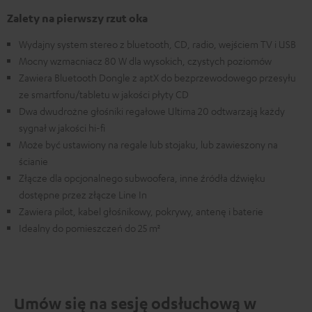
Zalety na pierwszy rzut oka
Wydajny system stereo z bluetooth, CD, radio, wejściem TV i USB
Mocny wzmacniacz 80 W dla wysokich, czystych poziomów
Zawiera Bluetooth Dongle z aptX do bezprzewodowego przesyłu
ze smartfonu/tabletu w jakości płyty CD
Dwa dwudrożne głośniki regałowe Ultima 20 odtwarzają każdy
sygnał w jakości hi-fi
Może być ustawiony na regale lub stojaku, lub zawieszony na
ścianie
Złącze dla opcjonalnego subwoofera, inne źródła dźwięku
dostępne przez złącze Line In
Zawiera pilot, kabel głośnikowy, pokrywy, antenę i baterie
Idealny do pomieszczeń do 25 m²
Umów się na sesję odsłuchową w