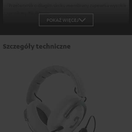
Przetwornik o długim skoku membrany zapewnia wysokie
poziomy dźwiękowe
POKAŻ WIĘCEJ
Szczegóły techniczne