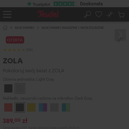
EJDŹ DO
ARTOŚCI
No
Zapi
Strona
Szukaj
Produ
główna
w
SŁUCHAWKI
SŁUCHAWKI NAUSZNE I WOKÓŁUSZNE
koszy
OFERTA
(110)
ZOLA
Pokoloruj swój świat z ZOLA
Główna jednostka:
Light Gray
Dark
Light
Gray
Gray
Nakładki, nauszniki i osłona na mikrofon:
Dark Gray
Coral
Dark
Golden
Grape
Light
Teal
Red
Gray
Amber
&
Gray
&
389,
zł
00
Aqua
Lime
Cena zawiera VAT.
Należy doliczyć
koszty wysyłki
29,00 zł