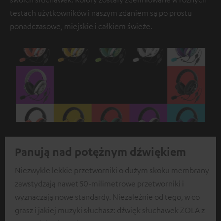
testach użytkowników i naszym zdaniem są po prostu
ponadczasowe, miejskie i całkiem świeże.
Panują nad potężnym dźwiękiem
Niezwykle lekkie przetworniki o dużym skoku membrany
zawstydzają nawet 50-milimetrowe przetworniki i
wyznaczają nowe standardy. Niezależnie od tego, w co
grasz i jakiej muzyki słuchasz: dźwięk słuchawek ZOLA z