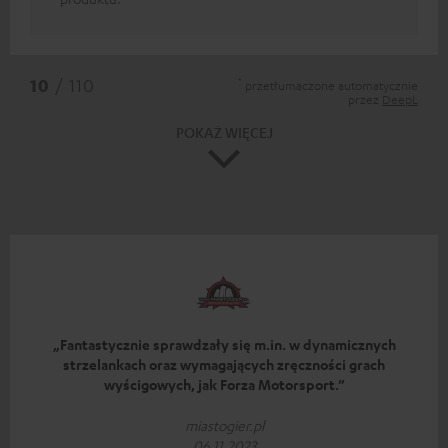
*
10
/ 110
przetłumaczone automatycznie
przez
DeepL
POKAŻ WIĘCEJ
„Fantastycznie sprawdzały się m.in. w dynamicznych
strzelankach oraz wymagających zręczności grach
wyścigowych, jak Forza Motorsport.”
miastogier.pl
06.11.2023