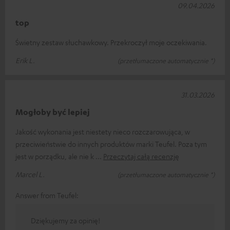
09.04.2026
top
Świetny zestaw słuchawkowy. Przekroczył moje oczekiwania.
Erik L.
(przetłumaczone automatycznie *)
31.03.2026
Mogłoby być lepiej
Jakość wykonania jest niestety nieco rozczarowująca, w
przeciwieństwie do innych produktów marki Teufel. Poza tym
jest w porządku, ale nie k
Przeczytaj całą recenzję
Marcel L.
(przetłumaczone automatycznie *)
Answer from Teufel:
Dziękujemy za opinię!