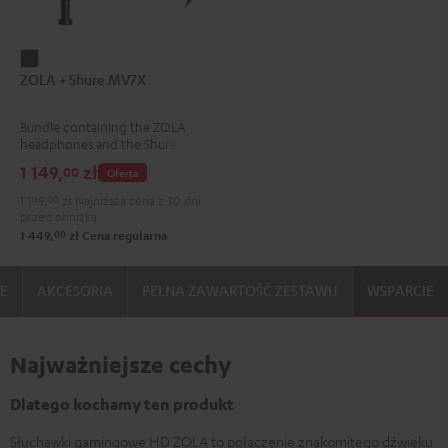
ZOLA
ZOLA + Shure MV7X
+
Shure
Bundle containing the ZOLA
MV7X
headphones and the Shure
Dark
MV7X microphone.
1 149,
zł
00
Oferta
Gray
1 199,
00
zł
Najniższa cena z 30 dni
przed obniżką
00
1 449,
zł
Cena regularna
IE
AKCESORIA
PEŁNA ZAWARTOŚĆ ZESTAWU
WSPARCIE
Najważniejsze cechy
Dlatego kochamy ten produkt
Słuchawki gamingowe HD ZOLA to połączenie znakomitego dźwięku