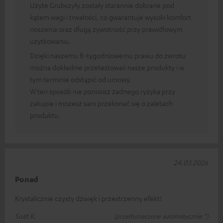
Użyte Grubszyły zostały starannie dobrane pod
kątem wagi i trwałości, co gwarantuje wysoki komfort
noszenia oraz długą żywotność przy prawidłowym
użytkowaniu.
Dzięki naszemu 8-tygodniowemu prawu do zwrotu
można dokładnie przetestować nasze produkty i w
tym terminie odstąpić od umowy.
W ten sposób nie ponosisz żadnego ryzyka przy
zakupie i możesz sam przekonać się o zaletach
produktu.
24.03.2026
Ponad
Krystalicznie czysty dźwięk i przestrzenny efekt!
Suat K.
(przetłumaczone automatycznie *)