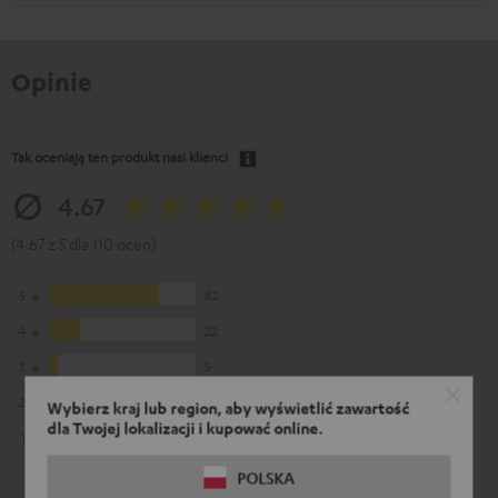
Opinie
Tak oceniają ten produkt nasi klienci
4.67
(4.67 z 5 dla 110 ocen)
5
82
4
22
3
5
2
0
Wybierz kraj lub region, aby wyświetlić zawartość
dla Twojej lokalizacji i kupować online.
1
1
POLSKA