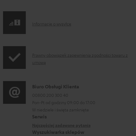
y
d
o
I
Informacje o wysyłce
p
n
o
f
b
o
I
Prawny obowiązek zapewnienia zgodności towaru z
r
r
umową
n
a
m
f
n
a
o
i
D
Biuro Obsługi Klienta
c
r
a
a
00800 200 300 40
j
m
Pon-Pt od godziny 09:00 do 17:00
n
e
a
W niedziele i święta zamknięte
e
o
Serwis
c
k
w
Najczęściej zadawane pytania
j
o
Wyszukiwarka sklepów
y