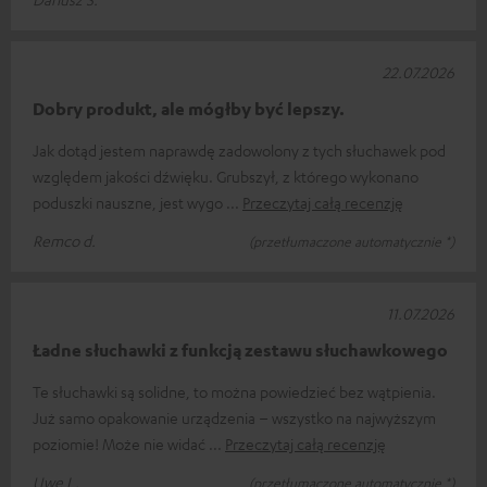
22.07.2026
Dobry produkt, ale mógłby być lepszy.
Jak dotąd jestem naprawdę zadowolony z tych słuchawek pod
względem jakości dźwięku. Grubszył, z którego wykonano
poduszki nauszne, jest wygo
Przeczytaj całą recenzję
Remco d.
(przetłumaczone automatycznie *)
11.07.2026
Ładne słuchawki z funkcją zestawu słuchawkowego
Te słuchawki są solidne, to można powiedzieć bez wątpienia.
Już samo opakowanie urządzenia – wszystko na najwyższym
poziomie! Może nie widać
Przeczytaj całą recenzję
Uwe L.
(przetłumaczone automatycznie *)