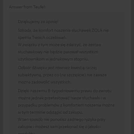
Answer from Teufel:
Dziękujemy za opinię!
Szkoda, że komfort noszenia słuchawek ZOLA nie
spełnia Twoich oczekiwań.
W związku z tym może się zdarzyć, że zestaw
słuchawkowy nie będzie pasował wszystkim
użytkownikom w jednakowym stopniu.
Odbiór dźwięku jest również kwestią raczej
subiektywną, przez co (na szczęście) nie zawsze
można zadowolić wszystkich.
Dzięki naszemu 8-tygodniowemu prawu do zwrotu
można jednak przetestować nasze słuchawki i w
przypadku problemów z komfortem noszenia można
w tym terminie odstąpić od zakupu.
W ten sposób nie ponosisz żadnego ryzyka przy
zakupie i możesz sam przekonać się o jakości
produktu.