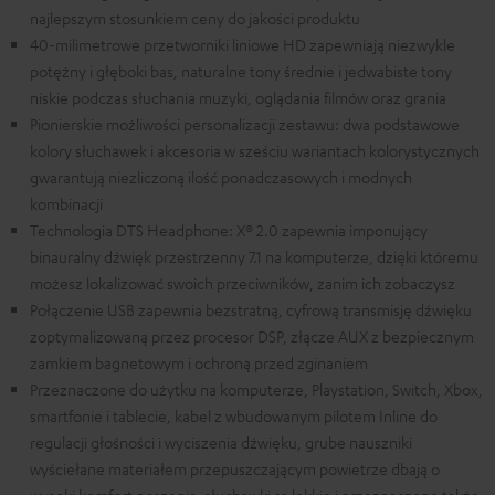
najlepszym stosunkiem ceny do jakości produktu
40-milimetrowe przetworniki liniowe HD zapewniają niezwykle
potężny i głęboki bas, naturalne tony średnie i jedwabiste tony
niskie podczas słuchania muzyki, oglądania filmów oraz grania
Pionierskie możliwości personalizacji zestawu: dwa podstawowe
kolory słuchawek i akcesoria w sześciu wariantach kolorystycznych
gwarantują niezliczoną ilość ponadczasowych i modnych
kombinacji
Technologia DTS Headphone: X® 2.0 zapewnia imponujący
binauralny dźwięk przestrzenny 7.1 na komputerze, dzięki któremu
możesz lokalizować swoich przeciwników, zanim ich zobaczysz
Połączenie USB zapewnia bezstratną, cyfrową transmisję dźwięku
zoptymalizowaną przez procesor DSP, złącze AUX z bezpiecznym
zamkiem bagnetowym i ochroną przed zginaniem
Przeznaczone do użytku na komputerze, Playstation, Switch, Xbox,
smartfonie i tablecie, kabel z wbudowanym pilotem Inline do
regulacji głośności i wyciszenia dźwięku, grube nauszniki
wyściełane materiałem przepuszczającym powietrze dbają o