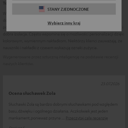
To mówią nasi klienci
STANY ZJEDNOCZONE
Wielu klientów chwali jakość dźwięku i precyzyjny mikrofon, który
dobrze sprawdza się w grach, muzyce i konferencjach. Często
Wybierz inny kraj
podkreślany jest wysoki komfort noszenia, długa wygoda bez ucisku i
dobra izolacja. Często wspomina się o możliwości personalizacji dzięki
kolorowym, wymiennym nakładkom. Niektórzy klienci zauważają, że
nauszniki i nakładki z czasem wykazują oznaki zużycia.
Wygenerowane przez sztuczną inteligencję na podstawie recenzji
naszych klientów.
23.07.2026
Ocena słuchawek Zola
Słuchawki Zola są bardzo dobrymi słuchawkami pod względem
basu,dźwięku i ogólnego działania. Aczkolwiek jest jeden
mankament,ponieważ przyna
Przeczytaj całą recenzję
Dariusz S.