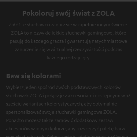
Pokoloruj swój świat z ZOLA
Załóż te słuchawki i zanurz się w zupełnie innym świecie.
ZOLA to niezwykle lekkie słuchawki gamingowe, które
pasują do każdego gracza i gwarantują natychmiastowe
zanurzenie się w wirtualnej rzeczywistości podczas
każdego rodzaju gry.
Baw się kolorami
Wybierz jeden spośród dwóch podstawowych kolorów
słuchawek ZOLA i połącz je z akcesoriami dostępnymi w aż
sześciu wariantach kolorystycznych, aby optymalnie
spersonalizować swoje słuchawki gamingowe ZOLA.
Ponadto możesz także zamówić dodatkowy zestaw
akcesoriów w innym kolorze, aby rozszerzyć paletę barw
swoich słuchawek. Kolory zostały zdefiniowane w różnych