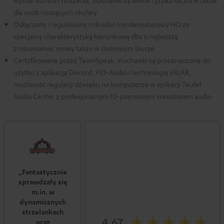
wysoki komfort noszenia, słuchawki są lekkie i przeznaczone także
dla osób noszących okulary
Odłączany i regulowany mikrofon kondensatorowy HD ze
specjalną charakterystyką kierunkową dba o najlepszą
zrozumiałość mowy także w domowym biurze
Certyfikowane przez TeamSpeak, słuchawki są przeznaczone do
użytku z aplikacją Discord, HD-Audio i technologią VR/AR,
możliwość regulacji dźwięku na komputerze w aplikacji Teufel
Audio Center z profesjonalnym 10-pasmowym korektorem audio
„Fantastycznie
sprawdzały się
m.in. w
dynamicznych
strzelankach
4.67
oraz