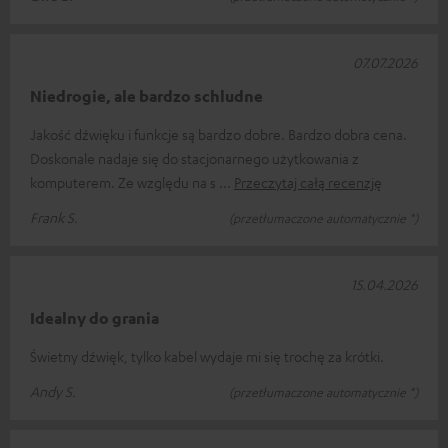
07.07.2026
Niedrogie, ale bardzo schludne
Jakość dźwięku i funkcje są bardzo dobre. Bardzo dobra cena.
Doskonale nadaje się do stacjonarnego użytkowania z
komputerem. Ze względu na s
Przeczytaj całą recenzję
Frank S.
(przetłumaczone automatycznie *)
15.04.2026
Idealny do grania
Świetny dźwięk, tylko kabel wydaje mi się trochę za krótki.
Andy S.
(przetłumaczone automatycznie *)