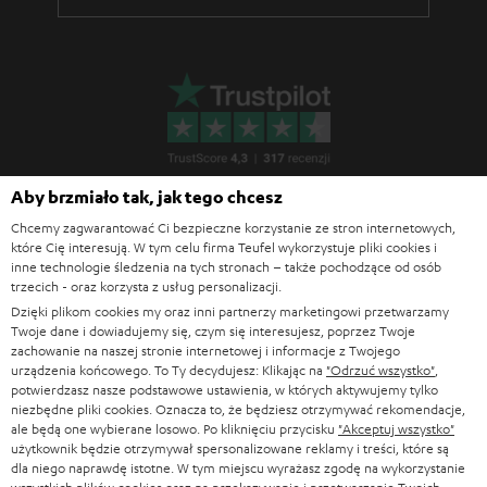
n
c
j
i
Aby brzmiało tak, jak tego chcesz
Chcemy zagwarantować Ci bezpieczne korzystanie ze stron internetowych,
które Cię interesują. W tym celu firma Teufel wykorzystuje pliki cookies i
inne technologie śledzenia na tych stronach – także pochodzące od osób
trzecich - oraz korzysta z usług personalizacji.
Dzięki plikom cookies my oraz inni partnerzy marketingowi przetwarzamy
Twoje dane i dowiadujemy się, czym się interesujesz, poprzez Twoje
zachowanie na naszej stronie internetowej i informacje z Twojego
urządzenia końcowego. To Ty decydujesz: Klikając na
"Odrzuć wszystko"
,
Blog Teufel
potwierdzasz nasze podstawowe ustawienia, w których aktywujemy tylko
niezbędne pliki cookies. Oznacza to, że będziesz otrzymywać rekomendacje,
Technologie audio, Trendy hi-fi, Porady i wskazówki
ale będą one wybierane losowo. Po kliknięciu przycisku
"Akceptuj wszystko"
użytkownik będzie otrzymywał spersonalizowane reklamy i treści, które są
dla niego naprawdę istotne. W tym miejscu wyrażasz zgodę na wykorzystanie
Serwis