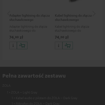
Adapter lightning do złącza
Kabel lightning do złącza
Ad
słuchawkowego
słuchawkowego
sł
Adapter lightning do złącza
Kabel lightning do złącza
Ada
słuchawkowego do
słuchawkowego do
słu
podłączenia słuchawek, kabli i
podłączenia słuchawek (z
słu
74,
zł
74,
zł
74
00
00
urządzeń audio z 3,5
odłączanym kablem) do
jac
milimetrową wtyczką jack do
iPhone'a, iPad'a, iPod'a itd.,
sma
iPhone'a, iPad'a, iPod'a itd.,
lub do podłączenia do
wyp
certyfikat MFI, w 100%
urządzeń audio, systemów hi-
kompatybilny
fi, certyfikat MFI, w 100%
kompatybilny
Pełna zawartość zestawu
ZOLA
1 × ZOLA – Light Gray
1 × Kabel audio z pilotem do ZOLA – Dark Gray
1 × Mikrofon do ZOLA – Dark Gray