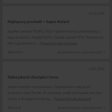
13.03.2026
Najlepszy produkt – Super Kulant
Kupiłem zestaw TEUFEL ZOLA i jestem bardzo zadowolony z
tego produktu. Wygląd 10/10. Dźwięk i jakość 9/10. Niestety po
kilku tygodniach w
Przeczytaj całą recenzję
Manuel H.
(przetłumaczone automatycznie *)
17.02.2026
Słaba jakość dźwięku i tonu
Jestem bardzo rozczarowany. Oczekiwałem więcej od
produktu marki Teufel. Po pierwsze, pałąk słuchawek jest zbyt
ciasny, a do tego ma twardą
Przeczytaj całą recenzję
Marco A.
(przetłumaczone automatycznie *)