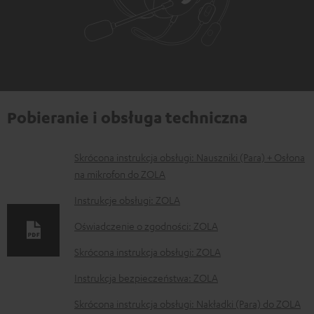
Pobieranie i obsługa techniczna
D
Skrócona instrukcja obsługi: Nauszniki (Para) + Osłona
na mikrofon do ZOLA
o
k
Instrukcje obsługi: ZOLA
u
Oświadczenie o zgodności: ZOLA
m
Skrócona instrukcja obsługi: ZOLA
e
Instrukcja bezpieczeństwa: ZOLA
n
t
Skrócona instrukcja obsługi: Nakładki (Para) do ZOLA