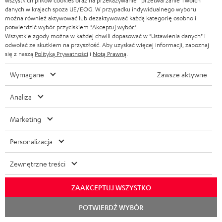
wszystkich plików cookies oraz na przekazywanie i przetwarzanie Twoich
Często zadawane pytania
danych w krajach spoza UE/EOG. W przypadku indywidualnego wyboru
Kontakt
można również aktywować lub dezaktywować każdą kategorię osobno i
potwierdzić wybór przyciskiem
"Akceptuj wybór"
.
Zwroty
Wszystkie zgody można w każdej chwili dopasować w "Ustawienia danych" i
Śledzenie wysyłki
odwołać ze skutkiem na przyszłość. Aby uzyskać więcej informacji, zapoznaj
się z naszą
Polityką Prywatności
i
Notą Prawną
.
Znajdź sklep
Wymagane
Zawsze aktywne
Przetestuj nasze produkty na własnych uszach i zaufaj
naszym profesjonalnym doradcom.
Analiza
Marketing
Personalizacja
DO
200 ZŁ
Zewnętrzne treści
RABATU
ZAAKCEPTUJ WSZYSTKO
Z
Wybierz swój rabat!
Rozpoc
POTWIERDŹ WYBÓR
czat
Zapisz się do naszego newslettera i otrzymaj rabat o
a