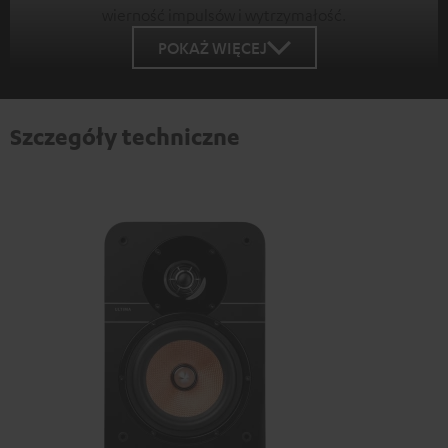
wierność impulsów i wytrzymałość.
POKAŻ WIĘCEJ
Szczegóły techniczne