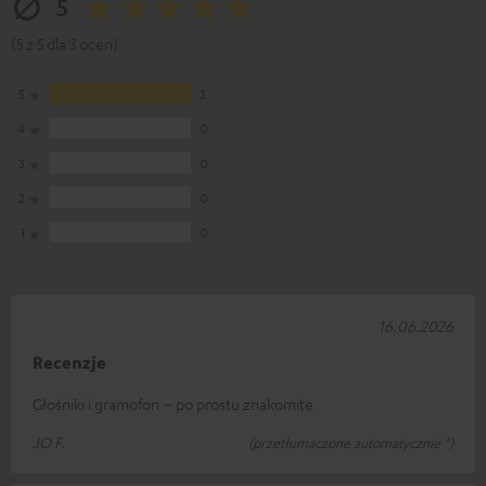
5
(5 z 5 dla 3 ocen)
5
3
4
0
3
0
2
0
1
0
16.06.2026
Recenzje
Głośniki i gramofon – po prostu znakomite
JO F.
(przetłumaczone automatycznie *)