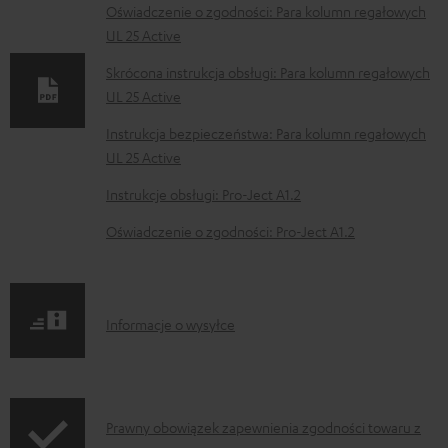
k
Oświadczenie o zgodności: Para kolumn regałowych
UL 25 Active
u
m
Skrócona instrukcja obsługi: Para kolumn regałowych
UL 25 Active
e
n
Instrukcja bezpieczeństwa: Para kolumn regałowych
t
UL 25 Active
y
Instrukcje obsługi: Pro-Ject A1.2
d
Oświadczenie o zgodności: Pro-Ject A1.2
o
p
o
I
Informacje o wysyłce
b
n
r
f
a
o
I
n
Prawny obowiązek zapewnienia zgodności towaru z
r