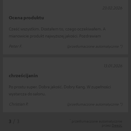
23.02.2026
Ocena produktu
Cześć wszystkim. Dostałem to, czego oczekiwałem. A
mianowicie produkt najwyższej jakości. Pozdrawiam
Peter F.
(przetłumaczone automatycznie *)
13.01.2026
chrześcijanin
Po prostu super. Dobra jakość. Dobry Kang. W zupełności
wystarcza do salonu.
Christian P.
(przetłumaczone automatycznie *)
*
3
/ 3
przetłumaczone automatycznie
przez
DeepL