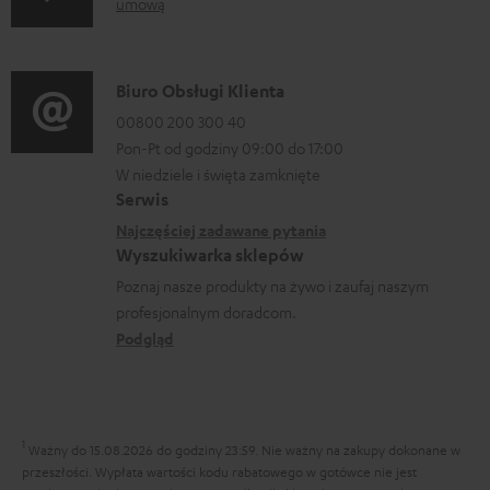
umową
n
i
m
f
a
a
o
D
Biuro Obsługi Klienta
c
r
a
00800 200 300 40
j
m
Pon-Pt od godziny 09:00 do 17:00
n
e
a
W niedziele i święta zamknięte
e
o
Serwis
c
k
w
Najczęściej zadawane pytania
j
o
Wyszukiwarka sklepów
y
e
n
Poznaj nasze produkty na żywo i zaufaj naszym
s
d
profesjonalnym doradcom.
t
y
o
Podgląd
a
ł
t
k
c
y
t
e
c
1
o
Ważny do 15.08.2026 do godziny 23:59.
Nie ważny na zakupy dokonane w
z
przeszłości. Wypłata wartości kodu rabatowego w gotówce nie jest
w