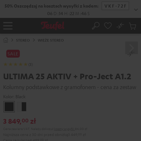
EJDŹ DO
50% Oszczędzaj na kosztach wysyłki z kodem:
VKF-72F
ARTOŚCI
06
D
:
14
H
:
22
M
:
45
S
No
Zapi
Strona
Szukaj
Produ
główna
w
STEREO
WIEŻE STEREO
koszy
SALE
(3)
ULTIMA 25 AKTIV + Pro-Ject A1.2
Kolumny podstawkowe z gramofonem - cena za zestaw
Kolor:
Black
Black
White/Black
3 849,
zł
00
Cena zawiera VAT.
Należy doliczyć
koszty wysyłki
84,00 zł
Najniższa cena z 30 dni przed obniżką
3 449,
00
zł
Cena regularna
4 499,
00
zł