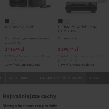
ULTIMA
ULTIMA
ULTIMA
ULTIMA
ULTIMA 25 ACTIVE
ULTIMA 25 ACTIVE + DUAL
25
25
25
25
DT 250 USB
ACTIVE
ACTIVE
ACTIVE
ACTIVE
Z wbudowanym wzmacniaczem
Z gramofonem
Night
Pure
+
+
w głośniku
Black
White
DUAL
DUAL
2 149,
zł
2 999,
zł
00
00
DT
DT
1 699,
00
zł
Najniższa cena z 30 dni
2 549,
00
zł
Najniższa cena z 30 dni
250
250
przed obniżką
przed obniżką
USB
USB
00
00
2 399,
zł
Cena regularna
3 499,
zł
Cena regularna
Night
Pure
Black
White
IE
AKCESORIA
PEŁNA ZAWARTOŚĆ ZESTAWU
WSPARCIE
Najważniejsze cechy
Dlatego kochamy ten produkt