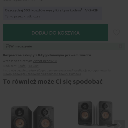
1
Oszczędzaj 50% kosztów wysyłki z tym kodem
VKF-72F
Tylko przez krótki czas
DODAJ DO KOSZYKA
W magazynie
Bezpieczne zakupy z 8‑tygodniowym prawem zwrotu
wraz z bezpłatnym
Zwrot przesyłki
Producent:
Teufel
,
Pro-Ject
Instrukcje bezpieczeństwa
Części zamienne
naprawy
Aktualizacja oprogramowania
Prawny obowiązek zapewnienia zgodności towaru z umową
To również może Ci się spodobać