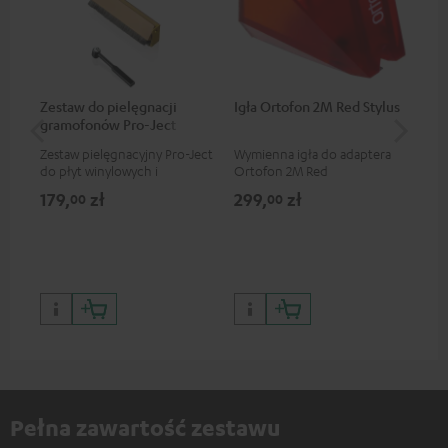
Zestaw do pielęgnacji
Igła Ortofon 2M Red Stylus
Ad
gramofonów Pro-Ject
Zestaw pielęgnacyjny Pro-Ject
Wymienna igła do adaptera
Ad
do płyt winylowych i
Ortofon 2M Red
mag
gramofonów, dostępny tylko
Ort
179,
zł
299,
zł
42
00
00
w sklepie internetowym Teufel
żyw
Pełna zawartość zestawu