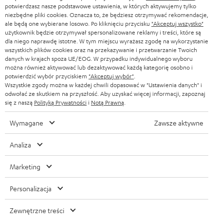
potwierdzasz nasze podstawowe ustawienia, w których aktywujemy tylko
r
SZWAJCARIA
BLUETOOTH
niezbędne pliki cookies. Oznacza to, że będziesz otrzymywać rekomendacje,
BLOG
ale będą one wybierane losowo. Po kliknięciu przycisku
"Akceptuj wszystko"
a
użytkownik będzie otrzymywał spersonalizowane reklamy i treści, które są
SŁUCHAWKI
HOLANDIA
dla niego naprawdę istotne. W tym miejscu wyrażasz zgodę na wykorzystanie
NEWSLETTER
wszystkich plików cookies oraz na przekazywanie i przetwarzanie Twoich
SŁUCHAWKI BLUETOOTH
danych w krajach spoza UE/EOG. W przypadku indywidualnego wyboru
SKLEPY
można również aktywować lub dezaktywować każdą kategorię osobno i
BELGIA
potwierdzić wybór przyciskiem
"Akceptuj wybór"
.
WIEŻE HI-FI
KORZYŚCI
Wszystkie zgody można w każdej chwili dopasować w "Ustawienia danych" i
odwołać ze skutkiem na przyszłość. Aby uzyskać więcej informacji, zapoznaj
FRANCJA
GŁOŚNIKI
się z naszą
Polityką Prywatności
i
Notą Prawną
.
TEUFEL STORY
POLSKA
ULTIMA
Wymagane
Zawsze aktywne
ZARZĄD
SŁUCHAWKI DOUSZNE
Analiza
HISZPANIA
TROSKA O ŚRODOWISKO
Zmiany techniczne, literówki i pomyłki zastrzeżone. Akcesoria pokazane na
FANSHOP
Marketing
WARTOŚCI
zdjęciach nie wchodzą w zakres dostawy. Ewentualne opłaty za utylizację
WŁOCHY
baterii są wliczone w cenę.
NOWOŚCI
Personalizacja
DOSTĘPNOŚĆ BEZ BARIER
STANY ZJEDNOCZONE
©2026 Lautsprecher Teufel GmbH - All rights reserved.
Zewnętrzne treści