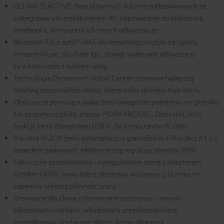
ULTIMA 25 ACTIVE: Para aktywnych kolumn podstawkowych ze
zintegrowanym amplitunerem AV, odpowiednie do telewizora,
notebooka, komputera lub innych odtwarzaczy
Bluetooth 5.0 z aptX® i AAC do streamingu muzyki ze Spotify,
Amazon Music, YouTube itp., dźwięk wideo jest odtwarzany
synchronicznie z ruchem warg
Technologia Dynamore® Virtual Center zapewnia najlepszą
możliwą zrozumiałość mowy, różne tryby dźwięku tryb nocny
Obsługa za pomocą suwaka dotykowego bezpośrednio na głośniku
lub za pomocą pilota, złącza: HDMI ARC/CEC, Optical In, AUX,
funkcja karty dźwiękowej USB-C dla komputerów PC/Mac
Pro-Ject A1.2: W pełni automatyczny gramofon hi-fi Pro-Ject A 1.2 z
napędem paskowym, elektroniczną regulacją obrotów 33/45
Fabrycznie zamontowane i wyregulowane ramię z adapterem
Ortofon OM10, nowy talerz obrotowy wykonany z aluminium
zapewnia większą płynność pracy
Drewniana obudowa z tłumieniem rezonansu i nowymi
silikonowymi nóżkami, wbudowany przedwzmacniacz
gramofonowy, pozłacane złącza, liczne akcesoria