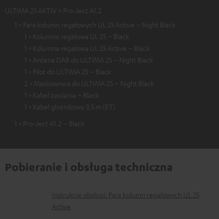
ULTIMA 25 AKTIV + Pro-Ject A1.2
1 × Para kolumn regałowych UL 25 Active – Night Black
1 × Kolumna regałowa UL 25 – Black
1 × Kolumna regałowa UL 25 Active – Black
1 × Antena DAB do ULTIMA 25 – Night Black
1 × Pilot do ULTIMA 25 – Black
2 × Maskownica do ULTIMA 25 – Night Black
1 × Kabel zasilania – Black
1 × Kabel głośnikowy 3,5 m (ET)
1 × Pro-Ject A1.2 – Black
Pobieranie i obsługa techniczna
D
Instrukcje obsługi: Para kolumn regałowych UL 25
Active
o