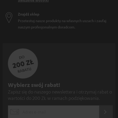
Śledzenie wysyłki
Znajdź sklep
Przetestuj nasze produkty na własnych uszach i zaufaj
naszym profesjonalnym doradcom.
DO
200 ZŁ
RABATU
Z
Wybierz swój rabat!
Zapisz się do naszego newslettera i otrzymaj rabat o
a
wartości do 200 ZŁ w ramach podziękowania.
p
i
REJES
EMAIL
s