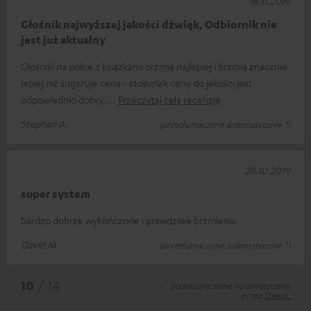
18.11.2019
Głośnik najwyższej jakości dźwięk, Odbiornik nie
jest już aktualny
Głośniki na półce z książkami brzmią najlepiej i brzmią znacznie
lepiej niż sugeruje cena - stosunek ceny do jakości jest
odpowiednio dobry,
Przeczytaj całą recenzję
Stephan A.
(przetłumaczone automatycznie *)
28.10.2019
super system
bardzo dobrze wykończone i prawdziwe brzmienia.
David M.
(przetłumaczone automatycznie *)
*
10
/ 14
przetłumaczone automatycznie
przez
DeepL