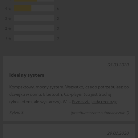
4
6
3
0
2
0
1
0
05.03.2020
Idealny system
Kompaktowy, mocny system. Wszystko, czego potrzebujesz do
dźwięku w domu. Bluetooth, Cd-player (co jest trochę
rykoszetem, ale wystarczy). W
Przeczytaj całą recenzję
Sylvio S.
(przetłumaczone automatycznie *)
29.02.2020