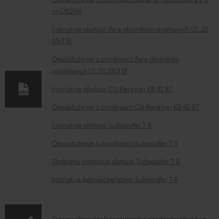
D
m C3525W
o
k
Instrukcje obsługi: Para głośników regałowych UL 20
Mk3 18
u
m
Oświadczenie o zgodności: Para głośników
regałowych UL 20 Mk3 18
e
n
Instrukcje obsługi: CD Receiver KB 42 BT
t
Oświadczenie o zgodności: CD Receiver KB 42 BT
y
Instrukcje obsługi: Subwoofer T 8
d
Oświadczenie o zgodności: Subwoofer T 8
o
p
Skrócona instrukcja obsługi: Subwoofer T 8
o
Instrukcja bezpieczeństwa: Subwoofer T 8
b
r
Prawny obowiązek zapewnienia zgodności towaru z