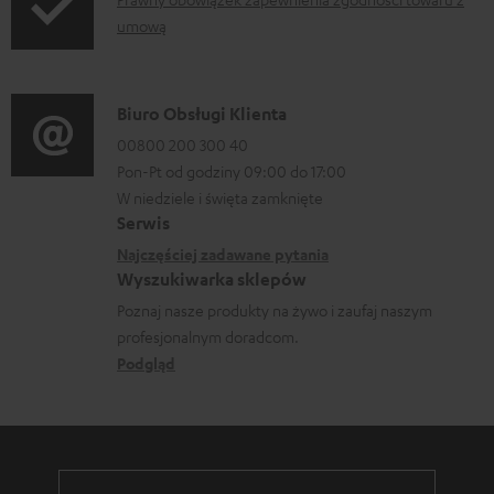
I
a
umową
n
n
f
i
o
a
D
Biuro Obsługi Klienta
r
a
00800 200 300 40
m
Pon-Pt od godziny 09:00 do 17:00
n
a
W niedziele i święta zamknięte
e
Serwis
c
k
Najczęściej zadawane pytania
j
o
Wyszukiwarka sklepów
e
n
Poznaj nasze produkty na żywo i zaufaj naszym
d
profesjonalnym doradcom.
t
o
Podgląd
a
t
k
y
t
c
o