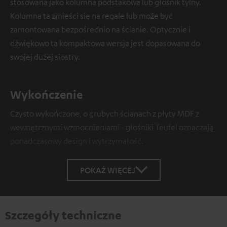
stosowana jako kolumna podstakowa lub głośnik tylny.
Kolumna ta zmieści się na regale lub może być
zamontowana bezpośrednio na ścianie. Optycznie i
dźwiękowo ta kompaktowa wersja jest dopasowana do
swojej dużej siostry.
Wykończenie
Czysto wykończone, o grubych ścianach z płyty MDF z
wewnętrznymi wzmocnieniami - głośniki Teufel oznaczają
ponadczasowy design i wytrzymałość.
POKAŻ WIĘCEJ
Szczegóły techniczne