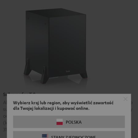
Subwoofer T 8
Aktywny subwoofer najwyższej klasy, może być używany jako
Wybierz kraj lub region, aby wyświetlić zawartość
dla Twojej lokalizacji i kupować online.
subwoofer typu front-firing lub down-firing. Podane wymiary
odnoszą się do konfiguracji down-firing wraz z nóżkami
POLSKA
(konfiguracja front-firing wraz z nóżkami: wys. 37,3 cm / szer.
31,1 cm / gł. 36,0 cm).
STANY ZJEDNOCZONE