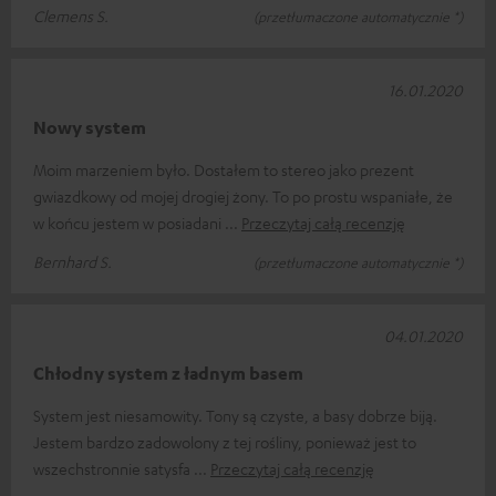
Clemens S.
(przetłumaczone automatycznie *)
16.01.2020
Nowy system
Moim marzeniem było. Dostałem to stereo jako prezent
gwiazdkowy od mojej drogiej żony. To po prostu wspaniałe, że
w końcu jestem w posiadani
Przeczytaj całą recenzję
Bernhard S.
(przetłumaczone automatycznie *)
04.01.2020
Chłodny system z ładnym basem
System jest niesamowity. Tony są czyste, a basy dobrze biją.
Jestem bardzo zadowolony z tej rośliny, ponieważ jest to
wszechstronnie satysfa
Przeczytaj całą recenzję