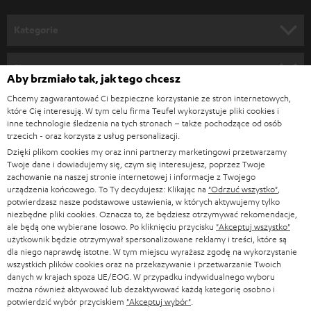
o
n
Kategorie
e
KINO DOMOWE
w
Firma
Aby brzmiało tak, jak tego chcesz
s
KOMPLETNE SYSTEMY
Chcemy zagwarantować Ci bezpieczne korzystanie ze stron internetowych,
WSPARCIE
l
Sklepy internetowe Teufel
które Cię interesują. W tym celu firma Teufel wykorzystuje pliki cookies i
SOUNDBARY
inne technologie śledzenia na tych stronach – także pochodzące od osób
e
KARIERA
trzecich - oraz korzysta z usług personalizacji.
NIEMCY
t
Dzięki plikom cookies my oraz inni partnerzy marketingowi przetwarzamy
GŁOŚNIKI HIFI
KONTAKT PRASOWY
Twoje dane i dowiadujemy się, czym się interesujesz, poprzez Twoje
t
AUSTRIA
zachowanie na naszej stronie internetowej i informacje z Twojego
SMART HOME
e
urządzenia końcowego. To Ty decydujesz: Klikając na
"Odrzuć wszystko"
,
B2B
potwierdzasz nasze podstawowe ustawienia, w których aktywujemy tylko
r
SZWAJCARIA
BLUETOOTH
niezbędne pliki cookies. Oznacza to, że będziesz otrzymywać rekomendacje,
BLOG
ale będą one wybierane losowo. Po kliknięciu przycisku
"Akceptuj wszystko"
a
użytkownik będzie otrzymywał spersonalizowane reklamy i treści, które są
SŁUCHAWKI
dla niego naprawdę istotne. W tym miejscu wyrażasz zgodę na wykorzystanie
HOLANDIA
NEWSLETTER
wszystkich plików cookies oraz na przekazywanie i przetwarzanie Twoich
SŁUCHAWKI BLUETOOTH
danych w krajach spoza UE/EOG. W przypadku indywidualnego wyboru
SKLEPY
można również aktywować lub dezaktywować każdą kategorię osobno i
BELGIA
potwierdzić wybór przyciskiem
"Akceptuj wybór"
.
WIEŻE HI-FI