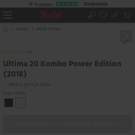
EJDŹ DO
ARTOŚCI
No
Zapi
Strona
Szukaj
Produ
główna
w
STEREO
WIEŻE STEREO
koszy
(14)
Ultima 20 Kombo Power Edition
(2018)
... ekstra porcja basu
Kolor:
White
Black
White
PRODUKT NIE JEST AKTUALNIE DOSTĘPNY