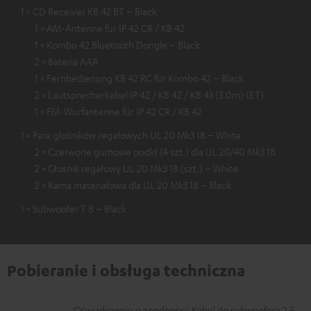
1 × CD Receiver KB 42 BT – Black
1 × AM-Antenne für IP 42 CR / KB 42
1 × Kombo 42 Bluetooth Dongle – Black
2 × Bateria AAA
1 × Fernbedienung KB 42 RC für Kombo 42 – Black
2 × Lautsprecherkabel IP 42 / KB 42 / KB 43 (3.0m) (ET)
1 × FM-Wurfantenne für IP 42 CR / KB 42
1 × Para głośników regałowych UL 20 Mk3 18 – White
2 × Czerwone gumowe podkł (4 szt.) dla UL 20/40 Mk3 18
2 × Głośnik regałowy UL 20 Mk3 18 (szt.) – White
2 × Rama materiałowa dla UL 20 Mk3 18 – Black
1 × Subwoofer T 8 – Black
Pobieranie i obsługa techniczna
Oświadczenie o zgodności: Kabel do subwoofera 2,5