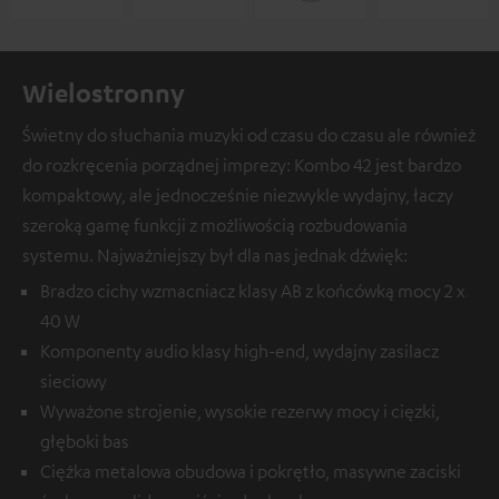
Wielostronny
Świetny do słuchania muzyki od czasu do czasu ale również
do rozkręcenia porządnej imprezy: Kombo 42 jest bardzo
kompaktowy, ale jednocześnie niezwykle wydajny, łaczy
szeroką gamę funkcji z możliwością rozbudowania
systemu. Najważniejszy był dla nas jednak dźwięk:
Bradzo cichy wzmacniacz klasy AB z końcówką mocy 2 x
40 W
Komponenty audio klasy high-end, wydajny zasilacz
sieciowy
Wyważone strojenie, wysokie rezerwy mocy i cięzki,
głęboki bas
Ciężka metalowa obudowa i pokrętło, masywne zaciski