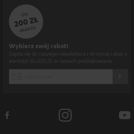
DO
200 ZŁ
RABATU
Z
Wybierz swój rabat!
Zapisz się do naszego newslettera i otrzymaj rabat o
a
wartości do 200 ZŁ w ramach podziękowania.
p
i
REJES
EMAIL
s
WIDGET
z
s
i
ę
d