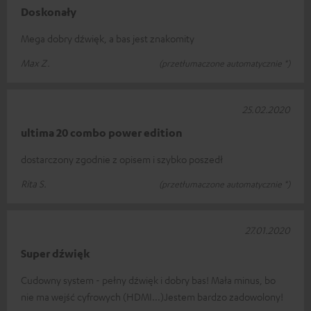
Doskonały
Mega dobry dźwięk, a bas jest znakomity
Max Z.
(przetłumaczone automatycznie *)
25.02.2020
ultima 20 combo power edition
dostarczony zgodnie z opisem i szybko poszedł
Rita S.
(przetłumaczone automatycznie *)
27.01.2020
Super dźwięk
Cudowny system - pełny dźwięk i dobry bas! Mała minus, bo
nie ma wejść cyfrowych (HDMI...)Jestem bardzo zadowolony!