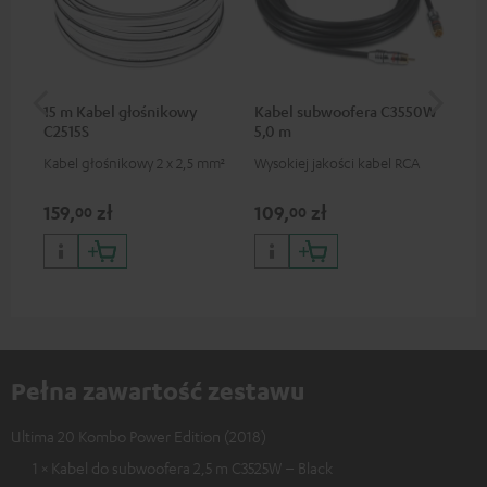
15 m Kabel głośnikowy
Kabel subwoofera C3550W
Kab
C2515S
5,0 m
C7
Kabel głośnikowy 2 x 2,5 mm²
Wysokiej jakości kabel RCA
Kab
159,
zł
109,
zł
59
00
00
Pełna zawartość zestawu
Ultima 20 Kombo Power Edition (2018)
1 × Kabel do subwoofera 2,5 m C3525W – Black