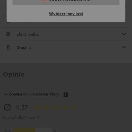
Wymiary
Wybierz inny kraj
Złącza
Elektronika
Głośnik
Opinie
Tak oceniają ten produkt nasi klienci
4.57
(4.57 z 5 dla 14 ocen)
5
8