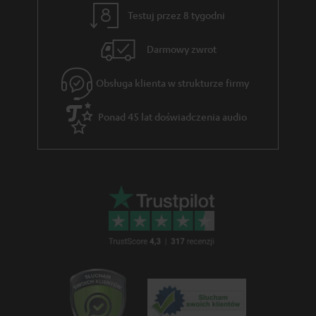
z
w
Testuj przez 8 tygodni
ą
e
c
Darmowy zwrot
e
Obsługa klienta w strukturze firmy
g
w
Ponad 45 lat doświadczenia audio
a
r
a
n
c
j
i