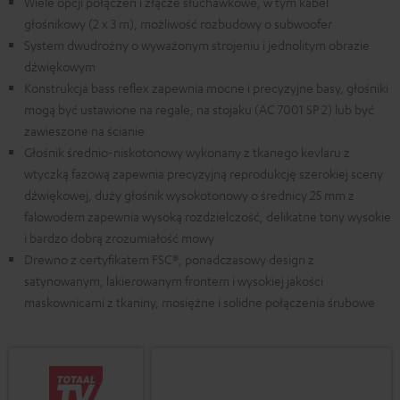
Wiele opcji połączeń i złącze słuchawkowe, w tym kabel
głośnikowy (2 x 3 m), możliwość rozbudowy o subwoofer
System dwudrożny o wyważonym strojeniu i jednolitym obrazie
dźwiękowym
Konstrukcja bass reflex zapewnia mocne i precyzyjne basy, głośniki
mogą być ustawione na regale, na stojaku (AC 7001 SP 2) lub być
zawieszone na ścianie
Głośnik średnio-niskotonowy wykonany z tkanego kevlaru z
wtyczką fazową zapewnia precyzyjną reprodukcję szerokiej sceny
dźwiękowej, duży głośnik wysokotonowy o średnicy 25 mm z
falowodem zapewnia wysoką rozdzielczość, delikatne tony wysokie
i bardzo dobrą zrozumiałość mowy
Drewno z certyfikatem FSC®, ponadczasowy design z
satynowanym, lakierowanym frontem i wysokiej jakości
maskownicami z tkaniny, mosiężne i solidne połączenia śrubowe