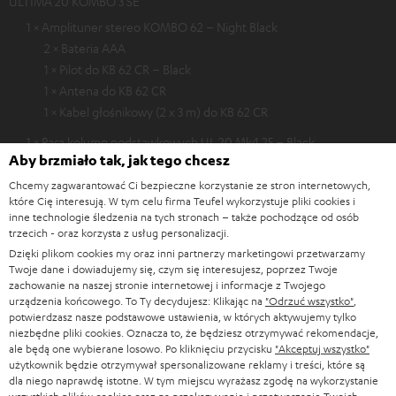
ULTIMA 20 KOMBO 3 SE
1 × Amplituner stereo KOMBO 62 – Night Black
2 × Bateria AAA
1 × Pilot do KB 62 CR – Black
1 × Antena do KB 62 CR
1 × Kabel głośnikowy (2 x 3 m) do KB 62 CR
1 × Para kolumn podstawkowych UL 20 Mk4 25 – Black
Aby brzmiało tak, jak tego chcesz
2 × Kolumna podstawkowa UL 20 Mk4 25 (Szt.) – Black
2 × Gumowe podkładki (4 szt.) do ULTIMA 20 / 40 / Center Mk4
Chcemy zagwarantować Ci bezpieczne korzystanie ze stron internetowych,
które Cię interesują. W tym celu firma Teufel wykorzystuje pliki cookies i
– Black
inne technologie śledzenia na tych stronach – także pochodzące od osób
1 × Maskownica do ULTIMA 20 Mk4 – Black
trzecich - oraz korzysta z usług personalizacji.
Dzięki plikom cookies my oraz inni partnerzy marketingowi przetwarzamy
Twoje dane i dowiadujemy się, czym się interesujesz, poprzez Twoje
zachowanie na naszej stronie internetowej i informacje z Twojego
Pobieranie i obsługa techniczna
urządzenia końcowego. To Ty decydujesz: Klikając na
"Odrzuć wszystko"
,
potwierdzasz nasze podstawowe ustawienia, w których aktywujemy tylko
niezbędne pliki cookies. Oznacza to, że będziesz otrzymywać rekomendacje,
ale będą one wybierane losowo. Po kliknięciu przycisku
"Akceptuj wszystko"
D
Skrócona instrukcja obsługi: Amplituner stereo
użytkownik będzie otrzymywał spersonalizowane reklamy i treści, które są
KOMBO 62
o
dla niego naprawdę istotne. W tym miejscu wyrażasz zgodę na wykorzystanie