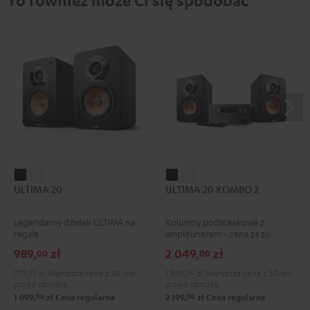
To również może Ci się spodobać
ULTIMA
ULTIMA
ULTIMA
ULTIMA
ULTIMA 20
ULTIMA 20 KOMBO 2
20
20
20
20
Black
White
KOMBO
KOMBO
Legendarny dźwiek ULTIMA na
Kolumny podstawkowe z
2
2
regale
amplitunerem - cena za zestaw
Black
White
989,
zł
2 049,
zł
00
00
779,
00
zł
Najniższa cena z 30 dni
1 899,
00
zł
Najniższa cena z 30 dni
przed obniżką
przed obniżką
00
00
1 099,
zł
Cena regularna
2 199,
zł
Cena regularna