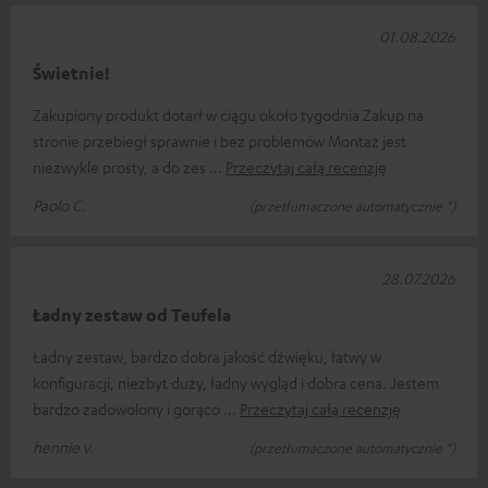
01.08.2026
Świetnie!
Zakupiony produkt dotarł w ciągu około tygodnia Zakup na
stronie przebiegł sprawnie i bez problemów Montaż jest
niezwykle prosty, a do zes
Przeczytaj całą recenzję
Paolo C.
(przetłumaczone automatycznie *)
28.07.2026
Ładny zestaw od Teufela
Ładny zestaw, bardzo dobra jakość dźwięku, łatwy w
konfiguracji, niezbyt duży, ładny wygląd i dobra cena. Jestem
bardzo zadowolony i gorąco
Przeczytaj całą recenzję
hennie v.
(przetłumaczone automatycznie *)