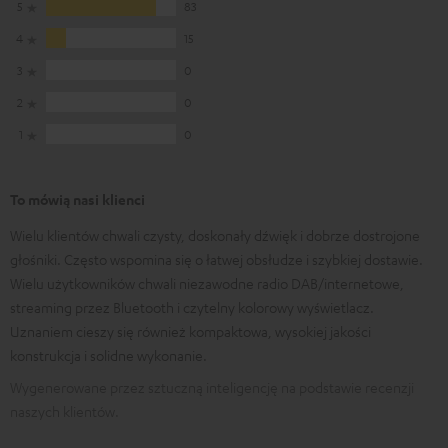
5
83
4
15
3
0
2
0
1
0
To mówią nasi klienci
Wielu klientów chwali czysty, doskonały dźwięk i dobrze dostrojone
głośniki. Często wspomina się o łatwej obsłudze i szybkiej dostawie.
Wielu użytkowników chwali niezawodne radio DAB/internetowe,
streaming przez Bluetooth i czytelny kolorowy wyświetlacz.
Uznaniem cieszy się również kompaktowa, wysokiej jakości
konstrukcja i solidne wykonanie.
Wygenerowane przez sztuczną inteligencję na podstawie recenzji
naszych klientów.