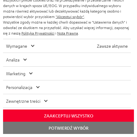
wszystkich plików cookies oraz na przekazywanie i przetwarzanie Twoich
k
Instrukcja bezpieczeństwa: Amplituner stereo
danych w krajach spoza UE/EOG. W przypadku indywidualnego wyboru
można również aktywować lub dezaktywować każdą kategorię osobno i
KOMBO 62
u
potwierdzić wybór przyciskiem
"Akceptuj wybór"
.
m
Wszystkie zgody można w każdej chwili dopasować w "Ustawienia danych" i
Instrukcje obsługi: Amplituner stereo KOMBO 62
odwołać ze skutkiem na przyszłość. Aby uzyskać więcej informacji, zapoznaj
e
się z naszą
Polityką Prywatności
i
Notą Prawną
.
Oświadczenie o zgodności: Amplituner stereo
n
KOMBO 62
Wymagane
Zawsze aktywne
t
Instrukcje obsługi: Para kolumn podstawkowych UL 20
y
Analiza
Mk4 25
d
Oświadczenie o zgodności: Para kolumn
Marketing
o
podstawkowych UL 20 Mk4 25
p
Personalizacja
o
Zewnętrzne treści
b
I
Informacje o wysyłce
r
ZAAKCEPTUJ WSZYSTKO
n
a
f
Rozpoc
POTWIERDŹ WYBÓR
czat
n
o