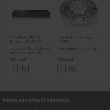
Odtwarzacz Blu-ray
15 m Kabel głośnikowy
15
Panasonic DP-UB154
C4515S
C2
Odtwarzacz Blu-ray Ultra HD
Kabel głośnikowy 2 x 4,0 mm²
Kab
4K z technologią Dolby
Atmos i obsługą Multi HDR
769,
zł
219,
zł
15
00
00
oraz HDR10+ dla znakomitej
jakości obrazu z
realistycznymi kontrastami i
kolorami
Pełna zawartość zestawu