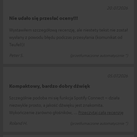
20.07.2026
Nie udało się przesłać oceny!!!
Wystawiłem szczegółową recenzję, ale niestety tekst nie został
wysłany z powodu błędu podczas przesyłania (komunikat od
Teufel!)!
Peter S.
(przetłumaczone automatycznie *)
05.07.2026
Kompaktowy, bardzo dobry dźwięk
Szczególnie podoba mi się funkcja Spotify Connect – działa
niezwykle prosto, a jakość dźwięku jest znakomita.
Wykończenie zarówno głośników,
Przeczytaj całą recenzję
Roland H.
(przetłumaczone automatycznie *)