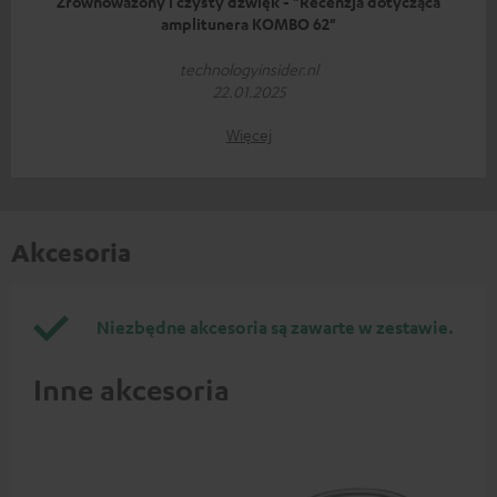
Zrównoważony i czysty dźwięk - "Recenzja dotycząca
amplitunera KOMBO 62"
technologyinsider.nl
22.01.2025
Więcej
Akcesoria
Niezbędne akcesoria są zawarte w zestawie.
Inne akcesoria