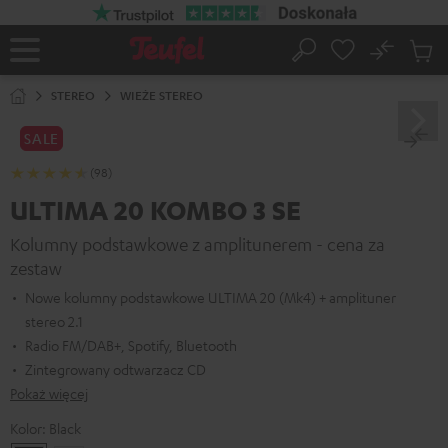
EJDŹ DO
ARTOŚCI
No
Zapi
Strona
Szukaj
Produ
główna
w
STEREO
WIEŻE STEREO
koszy
SALE
(98)
ULTIMA 20 KOMBO 3 SE
Kolumny podstawkowe z amplitunerem - cena za
zestaw
Nowe kolumny podstawkowe ULTIMA 20 (Mk4) + amplituner
stereo 2.1
Radio FM/DAB+, Spotify, Bluetooth
Zintegrowany odtwarzacz CD
Pokaż więcej
Kolor:
Black