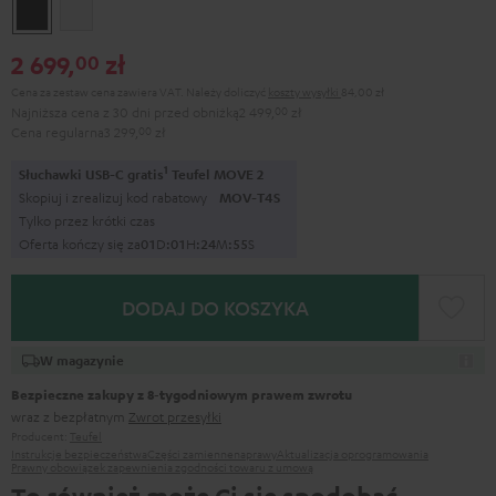
Black
White
2 699,
zł
00
Cena za zestaw cena zawiera VAT.
Należy doliczyć
koszty wysyłki
84,00 zł
Najniższa cena z 30 dni przed obniżką
2 499,
00
zł
Cena regularna
3 299,
00
zł
1
Słuchawki USB-C gratis
Teufel MOVE 2
Skopiuj i zrealizuj kod rabatowy
MOV-T4S
Tylko przez krótki czas
Oferta kończy się za
0
1
D
:
0
1
H
:
2
4
M
:
5
3
S
DODAJ DO KOSZYKA
W magazynie
Bezpieczne zakupy z 8‑tygodniowym prawem zwrotu
wraz z bezpłatnym
Zwrot przesyłki
Producent:
Teufel
Instrukcje bezpieczeństwa
Części zamienne
naprawy
Aktualizacja oprogramowania
Prawny obowiązek zapewnienia zgodności towaru z umową