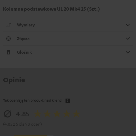
Kolumna podstawkowa UL 20 Mk4 25 (Szt.)
Wymiary
Złącza
Głośnik
Opinie
Tak oceniają ten produkt nasi klienci
4.85
(4.85 z 5 dla 98 ocen)