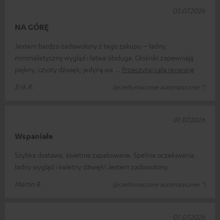
03.07.2026
NA GÓRĘ
Jestem bardzo zadowolony z tego zakupu – ładny,
minimalistyczny wygląd i łatwa obsługa. Głośniki zapewniają
piękny, czysty dźwięk; jedyną wa
Przeczytaj całą recenzję
Erik R.
(przetłumaczone automatycznie *)
01.07.2026
Wspaniałe
Szybka dostawa, świetnie zapakowane. Spełnia oczekiwania,
ładny wygląd i świetny dźwięk! Jestem zadowolony.
Martin B.
(przetłumaczone automatycznie *)
01.07.2026