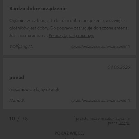
Bardzo dobre urządzenie
Ogólnie rzecz biorąc, to bardzo dobre urządzenie, a dźwięk z
głośników jest dobry. Do poprawy zasługuje dołączona antena.
Jeśli nie ma anten
Przeczytaj całą recenzję
Wolfgang M.
(przetłumaczone automatycznie *)
09.06.2026
ponad
niesamowicie fajny dźwięk
Mario B.
(przetłumaczone automatycznie *)
*
10
/ 98
przetłumaczone automatycznie
przez
DeepL
POKAŻ WIĘCEJ