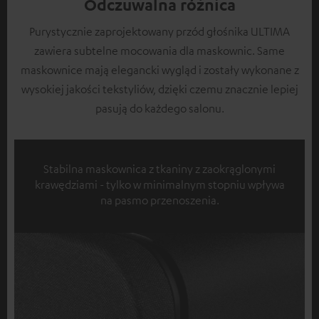
Odczuwalna różnica
Purystycznie zaprojektowany przód głośnika ULTIMA
zawiera subtelne mocowania dla maskownic. Same
maskownice mają elegancki wygląd i zostały wykonane z
wysokiej jakości tekstyliów, dzięki czemu znacznie lepiej
pasują do każdego salonu.
Stabilna maskownica z tkaniny z zaokrąglonymi
krawędziami - tylko w minimalnym stopniu wpływa
na pasmo przenoszenia.