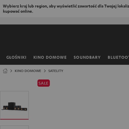
Wybierz kraj lub region, aby wyświetlić zawartość dla Twojej lokaliza
kupować online.
EJDŹ DO
ARTOŚCI
GŁOŚNIKI
KINO DOMOWE
SOUNDBARY
BLUETOO
Strona
główna
KINO DOMOWE
SATELITY
SALE