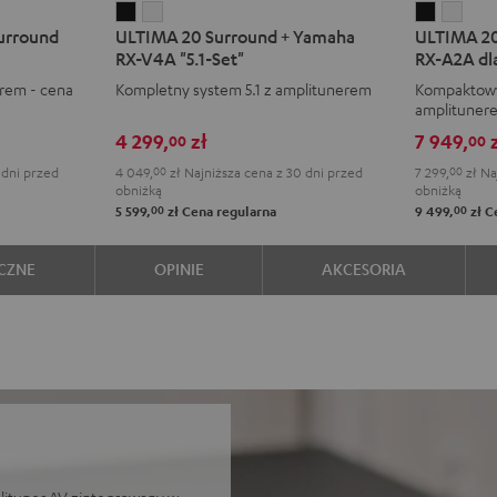
ULTIMA
ULTIMA
ULTIMA
ULT
urround
ULTIMA 20 Surround + Yamaha
ULTIMA 20
20
20
20
20
RX-V4A "5.1-Set"
RX-A2A dl
Surround
Surround
Surroun
Surr
rem - cena
Kompletny system 5.1 z amplitunerem
Kompaktowy
+
+
+
+
amplituner
Yamaha
Yamaha
Yamaha
Yam
4 299,
zł
7 949,
z
00
00
RX-
RX-
RX-
RX-
 dni przed
4 049,
00
zł
Najniższa cena z 30 dni przed
7 299,
00
zł
Naj
V4A
V4A
A2A
A2A
obniżką
obniżką
"5.1-
"5.1-
dla
dla
00
00
5 599,
zł
Cena regularna
9 499,
zł
Ce
Set"
Set"
Dolby
Dolb
Black
White
Atmos"5.
Atmos
CZNE
OPINIE
AKCESORIA
Black
Whit
lituner AV zintegrowany w