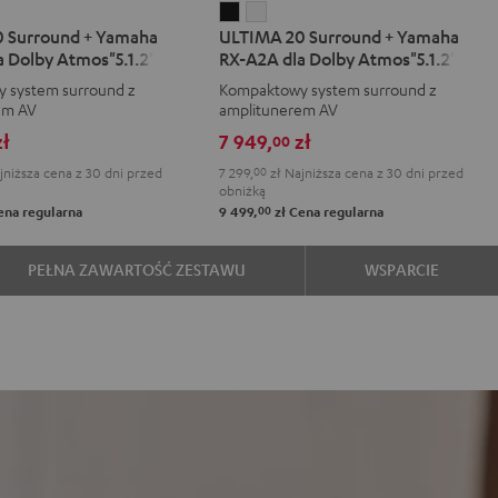
IMA
ULTIMA
ULTIMA
 Surround + Yamaha
ULTIMA 20 Surround + Yamaha
20
20
a Dolby Atmos"5.1.2"
RX-A2A dla Dolby Atmos"5.1.2"
d
ound
Surround
Surround
 system surround z
Kompaktowy system surround z
+
+
em AV
amplitunerem AV
aha
Yamaha
Yamaha
ł
7 949,
zł
00
RX-
RX-
niższa cena z 30 dni przed
7 299,
00
zł
Najniższa cena z 30 dni przed
A2A
A2A
obniżką
dla
dla
00
na regularna
9 499,
zł
Cena regularna
y
Dolby
Dolby
1.2"
"5.1.2"
Atmos"5.1.2"
Atmos"5.1.2"
PEŁNA ZAWARTOŚĆ ZESTAWU
WSPARCIE
e
Black
White