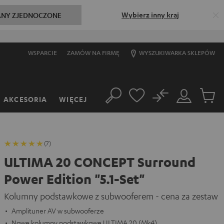
Wybierz inny kraj
ANY ZJEDNOCZONE
WSPARCIE
ZAMÓW NA FIRMĘ
WYSZUKIWARKA SKLEPÓW
No
AKCESORIA
WIĘCEJ
Szukaj
Moje
Produkt
konto
w
koszyk
(7)
ULTIMA 20 CONCEPT Surround
Power Edition "5.1-Set"
Kolumny podstawkowe z subwooferem - cena za zestaw
Amplituner AV w subwooferze
Nowe kolumny podstawkowe ULTIMA 20 (Mk4)