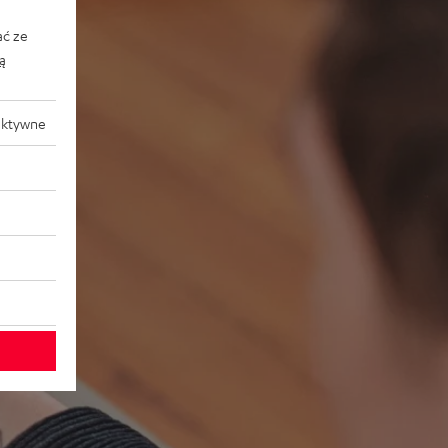
ać ze
ką
aktywne