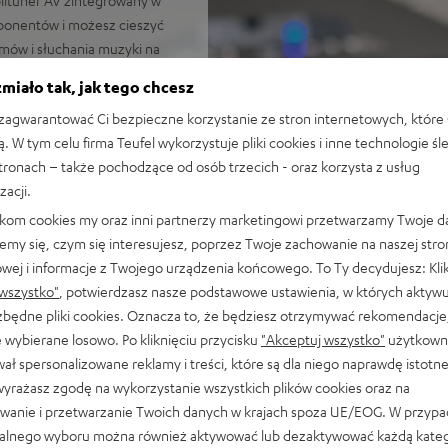
ponentów i możesz cieszyć
mów i słuchania muzyki na
miało tak, jak tego chcesz
agwarantować Ci bezpieczne korzystanie ze stron internetowych, które 
ą. W tym celu firma Teufel wykorzystuje pliki cookies i inne technologie śl
yki
stronach – także pochodzące od osób trzecich - oraz korzysta z usług
orium w Berlinie gwarantuje
zacji.
likom cookies my oraz inni partnerzy marketingowi przetwarzamy Twoje d
00 m zapewnia głębokie basy
emy się, czym się interesujesz, poprzez Twoje zachowanie na naszej stro
 pomieszczeń o powierzchni
owej i informacje z Twojego urządzenia końcowego. To Ty decydujesz: Klik
wszystko"
, potwierdzasz nasze podstawowe ustawienia, w których aktyw
 AAC, a także HDMI (ARC,
ezbędne pliki cookies. Oznacza to, że będziesz otrzymywać rekomendacje,
 wybierane losowo. Po kliknięciu przycisku
"Akceptuj wszystko"
użytkowni
stawkowe ULTIMA 20 (Mk4) z
ał spersonalizowane reklamy i treści, które są dla niego naprawdę istotn
wyrażasz zgodę na wykorzystanie wszystkich plików cookies oraz na
sić na ścianie
wanie i przetwarzanie Twoich danych w krajach spoza UE/EOG. W przyp
onowym zapewnia bardzo
alnego wyboru można również aktywować lub dezaktywować każdą kateg