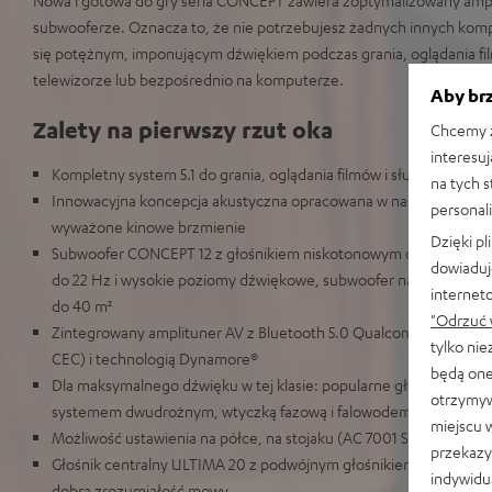
subwooferze. Oznacza to, że nie potrzebujesz żadnych innych kom
się potężnym, imponującym dźwiękiem podczas grania, oglądania fil
telewizorze lub bezpośrednio na komputerze.
Aby brz
Zalety na pierwszy rzut oka
Chcemy z
interesuj
Kompletny system 5.1 do grania, oglądania filmów i słuchania muz
na tych 
Innowacyjna koncepcja akustyczna opracowana w naszym laborat
personali
wyważone kinowe brzmienie
Dzięki p
Subwoofer CONCEPT 12 z głośnikiem niskotonowym o średnicy 3
dowiaduj
do 22 Hz i wysokie poziomy dźwiękowe, subwoofer nadaje się do
internet
do 40 m²
"Odrzuć 
Zintegrowany amplituner AV z Bluetooth 5.0 Qualcomm® aptX™ i
tylko ni
CEC) i technologią Dynamore®
będą one
Dla maksymalnego dźwięku w tej klasie: popularne głośniki pod
otrzymyw
systemem dwudrożnym, wtyczką fazową i falowodem
miejscu 
Możliwość ustawienia na półce, na stojaku (AC 7001 SP 2) lub zawie
przekazy
Głośnik centralny ULTIMA 20 z podwójnym głośnikiem średniot
indywidu
dobrą zrozumiałość mowy