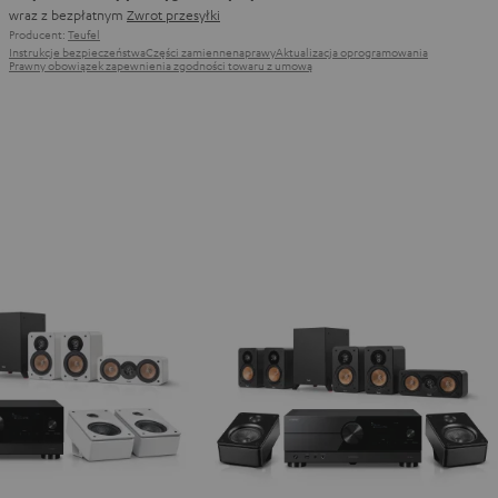
wraz z bezpłatnym
Zwrot przesyłki
Producent:
Teufel
Instrukcje bezpieczeństwa
Części zamienne
naprawy
Aktualizacja oprogramowania
Prawny obowiązek zapewnienia zgodności towaru z umową