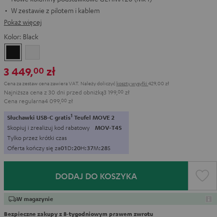
W zestawie z pilotem i kablem
Pokaż więcej
Kolor:
Black
Black
White
3 449,
zł
00
Cena za zestaw cena zawiera VAT.
Należy doliczyć
koszty wysyłki
429,00 zł
Najniższa cena z 30 dni przed obniżką
3 199,
00
zł
Cena regularna
4 099,
00
zł
1
Słuchawki USB-C gratis
Teufel MOVE 2
Skopiuj i zrealizuj kod rabatowy
MOV-T4S
Tylko przez krótki czas
Oferta kończy się za
0
1
D
:
2
0
H
:
3
7
M
:
2
7
S
DODAJ DO KOSZYKA
W magazynie
Bezpieczne zakupy z 8‑tygodniowym prawem zwrotu