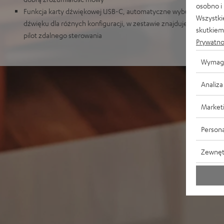
osobno i
Funkcja karty dźwiękowej USB-C, automatyczne wybudzanie z try
Wszystki
dźwięku dla różnych konfiguracji, w zestawie znajduje się kabel g
skutkiem 
pilot zdalnego sterowania
Prywatno
Wymag
Analiza
Market
Persona
Zewnęt