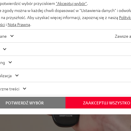
 potwierdzić wybór przyciskiem
"Akceptuj wybór"
.
bu czuwania, ustawienia
e zgody można w każdej chwili dopasować w "Ustawienia danych" i odwoł
łośnikowy o długości 25 m i
na przyszłość. Aby uzyskać więcej informacji, zapoznaj się z naszą
Polity
ści
i
Notą Prawną
.
ane
Zawsze 
ing
lizacja
rzne treści
POTWIERDŹ WYBÓR
ZAAKCEPTUJ WSZYSTKO