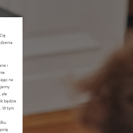
Cię
edzenia
ane i
nie
ając na
ujemy
 ale
k będzie
e. W tym
adku
orię