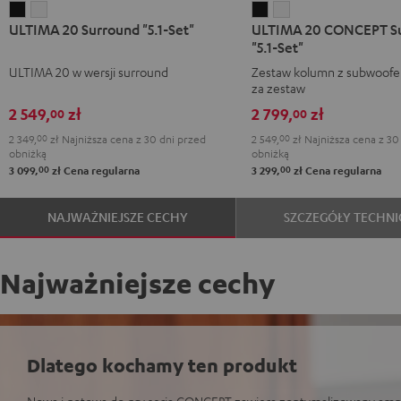
ULTIMA
ULTIMA
ULTIMA
ULTIMA
ULTIMA 20 Surround "5.1-Set"
ULTIMA 20 CONCEPT S
20
20
20
20
"5.1-Set"
Surround
Surround
CONCEPT
CONCEPT
ULTIMA 20 w wersji surround
Zestaw kolumn z subwoofe
"5.1-
"5.1-
Surround
Surround
za zestaw
Set"
Set"
"5.1-
"5.1-
2 549,
zł
2 799,
zł
00
00
Black
White
Set"
Set"
2 349,
00
zł
Najniższa cena z 30 dni przed
2 549,
00
zł
Najniższa cena z 30
Black
White
obniżką
obniżką
00
00
3 099,
zł
Cena regularna
3 299,
zł
Cena regularna
NAJWAŻNIEJSZE CECHY
SZCZEGÓŁY TECHNI
Najważniejsze cechy
Dlatego kochamy ten produkt
Nowa i gotowa do gry seria CONCEPT zawiera zoptymalizowany amp