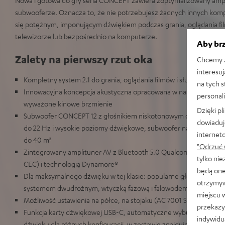
subwooferze. Oznacza to, że nie potrzebujesz żadnych innych kom
się potężnym, imponującym dźwiękiem podczas grania, oglądania fil
telewizorze lub bezpośrednio na komputerze.
Aby brz
Zalety na pierwszy rzut oka
Chcemy z
interesuj
Kompletny system 2.1 do grania, oglądania filmów i słuchania muz
na tych 
Innowacyjna koncepcja akustyczna opracowana w naszym laborat
personali
wyważone kinowe brzmienie
Dzięki p
Subwoofer CONCEPT 12 z głośnikiem niskotonowym o średnicy 3
dowiaduj
do 22 Hz i wysokie poziomy dźwiękowe, subwoofer nadaje się do
internet
do 40 m²
"Odrzuć 
Zintegrowany amplituner AV z Bluetooth 5.0 Qualcomm® aptX™ i
tylko ni
CEC) i technologią Dynamore®
będą one
Dla maksymalnego dźwięku w tej klasie: popularne głośniki pod
otrzymyw
systemem dwudrożnym, wtyczką fazową i falowodem
miejscu 
Możliwość ustawienia na półce, na stojaku (AC 7001 SP 2) lub zawie
przekazy
Funkcja karty dźwiękowej USB-C, automatyczne wybudzanie z try
indywidu
dźwięku dla różnych konfiguracji, w zestawie znajduje się kabel g