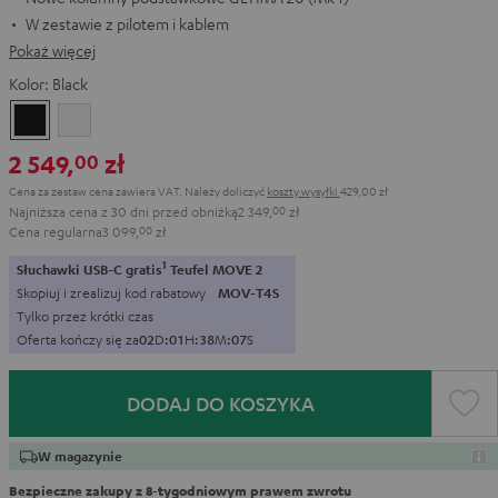
W zestawie z pilotem i kablem
Pokaż więcej
Kolor:
Black
Black
White
2 549,
zł
00
Cena za zestaw cena zawiera VAT.
Należy doliczyć
koszty wysyłki
429,00 zł
Najniższa cena z 30 dni przed obniżką
2 349,
00
zł
Cena regularna
3 099,
00
zł
1
Słuchawki USB-C gratis
Teufel MOVE 2
Skopiuj i zrealizuj kod rabatowy
MOV-T4S
Tylko przez krótki czas
Oferta kończy się za
0
2
D
:
0
1
H
:
3
8
M
:
0
6
S
DODAJ DO KOSZYKA
W magazynie
Bezpieczne zakupy z 8‑tygodniowym prawem zwrotu