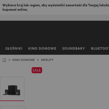
Wybierz kraj lub region, aby wyświetlić zawartość dla Twojej lokaliza
kupować online.
EJDŹ DO
ARTOŚCI
GŁOŚNIKI
KINO DOMOWE
SOUNDBARY
BLUETOO
Strona
główna
KINO DOMOWE
SATELITY
SALE