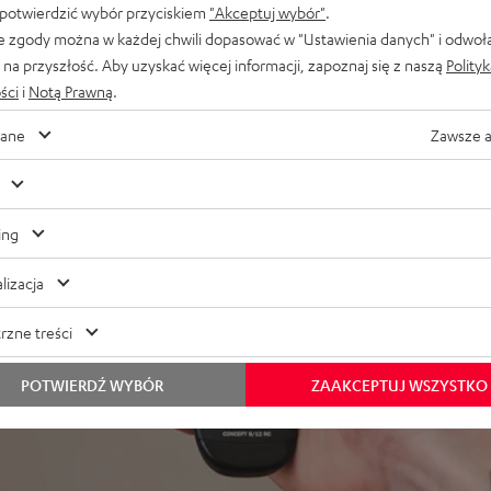
 potwierdzić wybór przyciskiem
"Akceptuj wybór"
.
e zgody można w każdej chwili dopasować w "Ustawienia danych" i odwoł
na przyszłość. Aby uzyskać więcej informacji, zapoznaj się z naszą
Polity
ści
i
Notą Prawną
.
ane
Zawsze 
ing
lizacja
rzne treści
POTWIERDŹ WYBÓR
ZAAKCEPTUJ WSZYSTKO