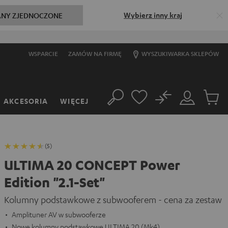
Wybierz inny kraj
ANY ZJEDNOCZONE
WSPARCIE
ZAMÓW NA FIRMĘ
WYSZUKIWARKA SKLEPÓW
No
AKCESORIA
WIĘCEJ
Szukaj
Moje
Produkt
konto
w
koszyk
(5)
ULTIMA 20 CONCEPT Power
Edition "2.1-Set"
Kolumny podstawkowe z subwooferem - cena za zestaw
Amplituner AV w subwooferze
Nowe kolumny podstawkowe ULTIMA 20 (Mk4)