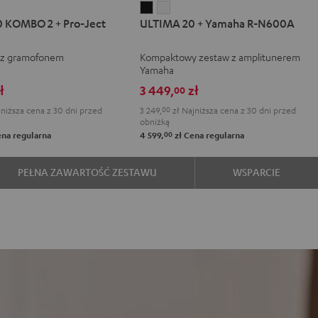
IMA
ULTIMA
ULTIMA
 KOMBO 2 + Pro-Ject
ULTIMA 20 + Yamaha R-N600A
20
20
BO
+
+
 z gramofonem
Kompaktowy zestaw z amplitunerem
Yamaha
Yamaha
Yamaha
R-
R-
ł
3 449,
zł
00
N600A
N600A
niższa cena z 30 dni przed
3 249,
00
zł
Najniższa cena z 30 dni przed
Black
White
obniżką
00
na regularna
4 599,
zł
Cena regularna
e
PEŁNA ZAWARTOŚĆ ZESTAWU
WSPARCIE