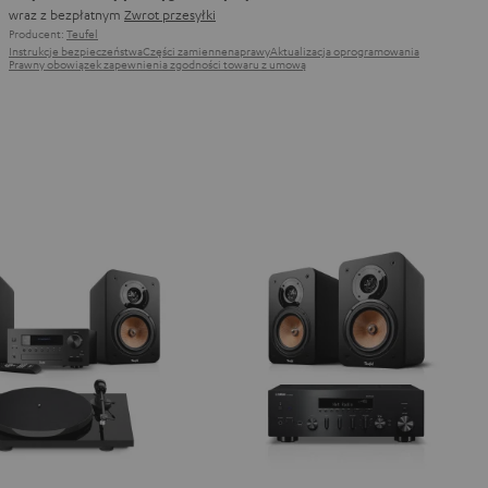
wraz z bezpłatnym
Zwrot przesyłki
Producent:
Teufel
Instrukcje bezpieczeństwa
Części zamienne
naprawy
Aktualizacja oprogramowania
Prawny obowiązek zapewnienia zgodności towaru z umową