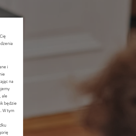
Cię
edzenia
ane i
nie
ając na
ujemy
 ale
k będzie
e. W tym
adku
orię