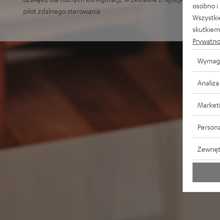
osobno i
pilot zdalnego sterowania
Wszystki
skutkiem 
Prywatno
Wymag
Analiza
Market
Persona
Zewnęt