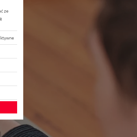
ać ze
ką
aktywne