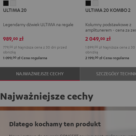
ULTIMA
ULTIMA
ULTIMA
ULTIMA
ULTIMA 20
ULTIMA 20 KOMBO 2
20
20
20
20
Black
White
KOMBO
KOMBO
Legendarny dźwiek ULTIMA na regale
Kolumny podstawkowe z
2
2
amplitunerem - cena za ze
Black
White
989,
zł
2 049,
zł
00
00
779,
00
zł
Najniższa cena z 30 dni przed
1 899,
00
zł
Najniższa cena z 30
obniżką
obniżką
00
00
1 099,
zł
Cena regularna
2 199,
zł
Cena regularna
NAJWAŻNIEJSZE CECHY
SZCZEGÓŁY TECHNI
Najważniejsze cechy
Dlatego kochamy ten produkt
Nowa i gotowa do gry seria CONCEPT zawiera zoptymalizowany amp