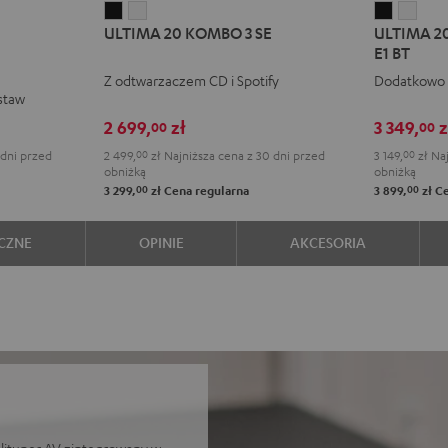
ULTIMA
ULTIMA
ULTIMA
ULT
ULTIMA 20 KOMBO 3 SE
ULTIMA 20
20
20
20
20
E1 BT
KOMBO
KOMBO
KOMBO
KOM
Z odtwarzaczem CD i Spotify
Dodatkowo
3
3
2
2
staw
SE
SE
+
+
2 699,
zł
3 349,
z
00
00
Black
White
Pro-
Pro-
 dni przed
2 499,
00
zł
Najniższa cena z 30 dni przed
3 149,
00
zł
Naj
Ject
Ject
obniżką
obniżką
E1
E1
00
00
3 299,
zł
Cena regularna
3 899,
zł
Ce
BT
BT
Black
Whit
CZNE
OPINIE
AKCESORIA
lituner AV zintegrowany w