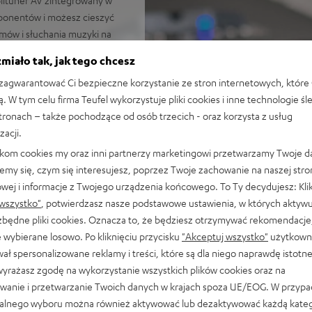
ponentów i możesz cieszyć
mów i słuchania muzyki na
miało tak, jak tego chcesz
agwarantować Ci bezpieczne korzystanie ze stron internetowych, które 
ą. W tym celu firma Teufel wykorzystuje pliki cookies i inne technologie śl
yki
stronach – także pochodzące od osób trzecich - oraz korzysta z usług
orium w Berlinie gwarantuje
zacji.
likom cookies my oraz inni partnerzy marketingowi przetwarzamy Twoje d
00 m zapewnia głębokie basy
emy się, czym się interesujesz, poprzez Twoje zachowanie na naszej stro
 pomieszczeń o powierzchni
owej i informacje z Twojego urządzenia końcowego. To Ty decydujesz: Klik
wszystko"
, potwierdzasz nasze podstawowe ustawienia, w których aktyw
 AAC, a także HDMI (ARC,
ezbędne pliki cookies. Oznacza to, że będziesz otrzymywać rekomendacje,
 wybierane losowo. Po kliknięciu przycisku
"Akceptuj wszystko"
użytkowni
stawkowe ULTIMA 20 (Mk4) z
ał spersonalizowane reklamy i treści, które są dla niego naprawdę istotn
wyrażasz zgodę na wykorzystanie wszystkich plików cookies oraz na
sić na ścianie
wanie i przetwarzanie Twoich danych w krajach spoza UE/EOG. W przyp
bu czuwania, ustawienia
alnego wyboru można również aktywować lub dezaktywować każdą kateg
łośnikowy o długości 25 m i