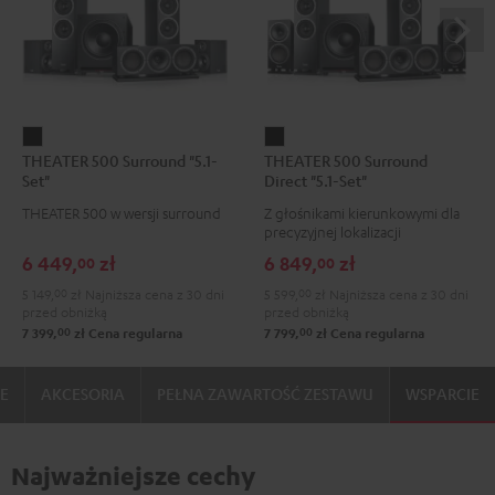
THEATER
THEATER
THEATER 500 Surround "5.1-
THEATER 500 Surround
500
500
Set"
Direct "5.1-Set"
Surround
Surround
THEATER 500 w wersji surround
Z głośnikami kierunkowymi dla
"5.1-
Direct
precyzyjnej lokalizacji
Set"
"5.1-
6 449,
zł
6 849,
zł
00
00
Black
Set"
5 149,
00
zł
Najniższa cena z 30 dni
5 599,
00
zł
Najniższa cena z 30 dni
Black
przed obniżką
przed obniżką
00
00
7 399,
zł
Cena regularna
7 799,
zł
Cena regularna
IE
AKCESORIA
PEŁNA ZAWARTOŚĆ ZESTAWU
WSPARCIE
Najważniejsze cechy