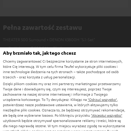
Pełna zawartość zestawu
THEATER 500 Surround + DENON X3800H "5.1-Set"
2 × Kolumna T 500 F 16 – Black
Aby brzmiało tak, jak tego chcesz
1 × Gumowe podkładki dla T 500 F 16 / FR / D / C (4 szt.) (ET)
Chcemy zagwarantować Ci bezpieczne korzystanie ze stron internetowych,
4 × Maskownica dla T230C/T300/T500Mk2/T 500 F/C/FR 16
które Cię interesują. W tym celu firma Teufel wykorzystuje pliki cookies i
(ET)
inne technologie śledzenia na tych stronach – także pochodzące od osób
trzecich - oraz korzysta z usług personalizacji.
1 × Głośnik centralny T 500 C 16 – Black
Dzięki plikom cookies my oraz inni partnerzy marketingowi przetwarzamy
1 × Para głośników dipolowych T 500 D 16 – Black
Twoje dane i dowiadujemy się, czym się interesujesz, poprzez Twoje
zachowanie na naszej stronie internetowej i informacje z Twojego
1 × Głośniki dipolowe T 500 DL 16 – Black
urządzenia końcowego. To Ty decydujesz: Klikając na
"Odrzuć wszystko"
,
1 × Głośniki dipolowe T 500 DR 16 – Black
potwierdzasz nasze podstawowe ustawienia, w których aktywujemy tylko
niezbędne pliki cookies. Oznacza to, że będziesz otrzymywać rekomendacje,
1 × Subwoofer aktywny S 6000 SW – Black
ale będą one wybierane losowo. Po kliknięciu przycisku
"Akceptuj wszystko"
1 × Rama z tkaniny dla S 6000 SW
użytkownik będzie otrzymywał spersonalizowane reklamy i treści, które są
dla niego naprawdę istotne. W tym miejscu wyrażasz zgodę na wykorzystanie
1 × Kabel zasilania – Black