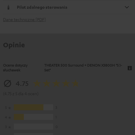
Pilot zdalnego sterowania
Dane techniczne [PDF]
Opinie
Ocena dotyczy
THEATER 500 Surround + DENON X3800H "5.1-
słuchawek
Set"
4.75
(4.75 z 5 dla 4 ocen)
5
3
4
1
3
0