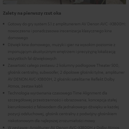
Zalety na pierwszy rzut oka
Gotowy do gry system 5.1 z amplitunerem AV Denon AVC -X3800H:
nowoczesna i ponadczasowa inscenizacja klasycznego kina
domowego
Dźwięk kina domowego, muzyki i gier na wysokim poziomie z
imponującym akustycznym wnętrzem i precyzyjną lokalizacją
wszystkich fal dźwiękowych
Zawartość całego zestawu: 2 kolumny podłogowe Theater 500,
głośnik centralny, subwoofer, 2 dipolowe głośniki tylne, amplituner
AV DENON AVC-X3800H, 2 głośniki satelitarne Reflekt Dolby
Atmos, zestaw kabli
Technologia wyrównania czasowego Time Alignment dla
szczegółowej przestrzenności i obrazowania, koncepcja stałej
kierunkowości z falowodem dla jednakowego dźwięku w każdej
pozycji odsłuchowej, głośnik centralny z podwójny głośnikiem
niskotonowym dla najlepszej zrozumiałości mowy
W zestawie: Amplituner AV Denon AVC-X3800H z Dolby Atmos,