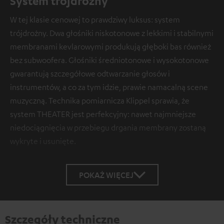
System trójdrożny
W tej klasie cenowej to prawdziwy luksus: system
trójdrożny. Dwa głośniki niskotonowe z lekkimi i stabilnymi
membranami kevlarowymi produkują głęboki bas również
bez subwoofera. Głośniki średniotonowe i wysokotonowe
gwarantują szczegółowe odtwarzanie głosów i
instrumentów, a co za tym idzie, prawie namacalną scene
muzyczną. Technika pomiarnicza Klippel sprawia, że
system THEATER jest perfekcyjny: nawet najmniejsze
niedociągnięcia w przebiegu drgania membrany zostaną
wykryte i usunięte.
POKAŻ WIĘCEJ
Szczegóły techniczne