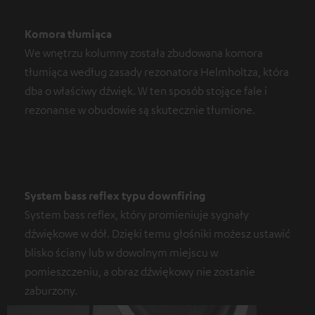
Komora tłumiąca
We wnętrzu kolumny została zbudowana komora
tłumiąca według zasady rezonatora Helmholtza, która
dba o właściwy dźwięk. W ten sposób stojące fale i
rezonanse w obudowie są skutecznie tłumione.
System bass reflex typu downfiring
System bass reflex, który promieniuje sygnały
dźwiękowe w dół. Dzięki temu głośniki możesz ustawić
blisko ściany lub w dowolnym miejscu w
pomieszczeniu, a obraz dźwiękowy nie zostanie
zaburzony.