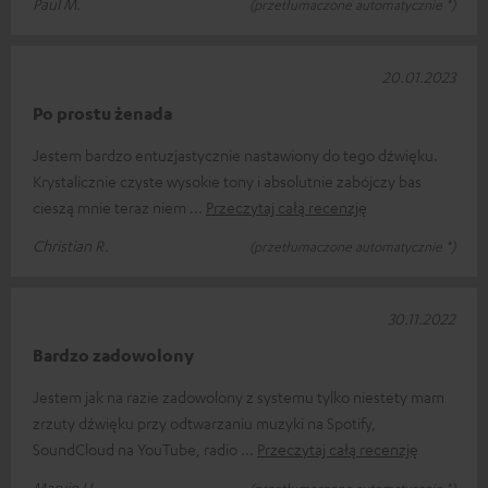
Paul M.
(przetłumaczone automatycznie *)
20.01.2023
Po prostu żenada
Jestem bardzo entuzjastycznie nastawiony do tego dźwięku.
Krystalicznie czyste wysokie tony i absolutnie zabójczy bas
cieszą mnie teraz niem
Przeczytaj całą recenzję
Christian R.
(przetłumaczone automatycznie *)
30.11.2022
Bardzo zadowolony
Jestem jak na razie zadowolony z systemu tylko niestety mam
zrzuty dźwięku przy odtwarzaniu muzyki na Spotify,
SoundCloud na YouTube, radio
Przeczytaj całą recenzję
Marvin U.