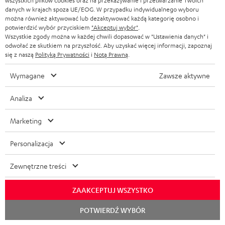
wszystkich plików cookies oraz na przekazywanie i przetwarzanie Twoich
danych w krajach spoza UE/EOG. W przypadku indywidualnego wyboru
1 × Denon AVC-X3800H – Black
można również aktywować lub dezaktywować każdą kategorię osobno i
1 × Pilot RC-1253 do DENON AVR-X2800H DAB/AVC-X3800H –
potwierdzić wybór przyciskiem
"Akceptuj wybór"
.
Black
Wszystkie zgody można w każdej chwili dopasować w "Ustawienia danych" i
odwołać ze skutkiem na przyszłość. Aby uzyskać więcej informacji, zapoznaj
1 × Kabel do subwoofera 2,5 m C3525W – Black
się z naszą
Polityką Prywatności
i
Notą Prawną
.
1 × 30 m Kabel głośnikowy C4530S – White
Wymagane
Zawsze aktywne
Analiza
Pobieranie i obsługa techniczna
Marketing
D
Oświadczenie o zgodności: 30 m Kabel głośnikowy
Personalizacja
C4530S
o
Zewnętrzne treści
k
Oświadczenie o zgodności: Kabel do subwoofera 2,5
m C3525W
u
ZAAKCEPTUJ WSZYSTKO
m
Oświadczenie o zgodności: Kolumna T 500 F 16
Rozpoc
POTWIERDŹ WYBÓR
czat
e
Instrukcje obsługi: Kolumna T 500 F 16