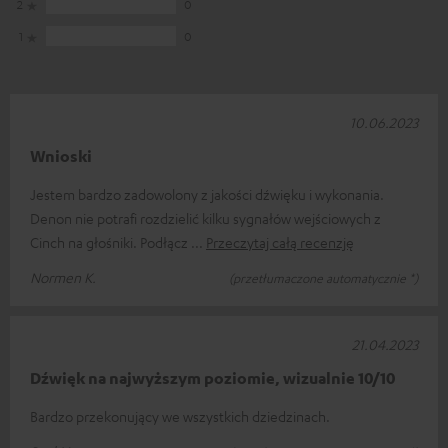
2
0
1
0
10.06.2023
Wnioski
Jestem bardzo zadowolony z jakości dźwięku i wykonania.
Denon nie potrafi rozdzielić kilku sygnałów wejściowych z
Cinch na głośniki. Podłącz
Przeczytaj całą recenzję
Normen K.
(przetłumaczone automatycznie *)
21.04.2023
Dźwięk na najwyższym poziomie, wizualnie 10/10
Bardzo przekonujący we wszystkich dziedzinach.