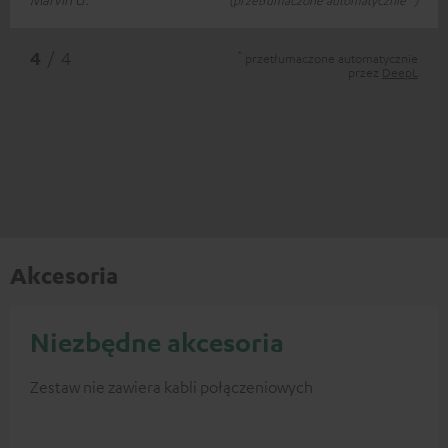
(przetłumaczone automatycznie *)
*
4
/ 4
przetłumaczone automatycznie
przez
DeepL
Akcesoria
Niezbędne akcesoria
Zestaw nie zawiera kabli połączeniowych