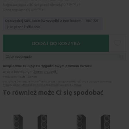
Najniższa cena z 30 dni przed obniżką
10 749,
00
zł
Cena regularna
15 499,
00
zł
1
Oszczędzaj 50% kosztów wysyłki z tym kodem
VKF-72F
Tylko przez krótki czas
DODAJ DO KOSZYKA
W magazynie
Bezpieczne zakupy z 8‑tygodniowym prawem zwrotu
wraz z bezpłatnym
Zwrot przesyłki
Producent:
Teufel
,
Denon
Instrukcje bezpieczeństwa
Części zamienne
naprawy
Aktualizacja oprogramowania
Prawny obowiązek zapewnienia zgodności towaru z umową
To również może Ci się spodobać