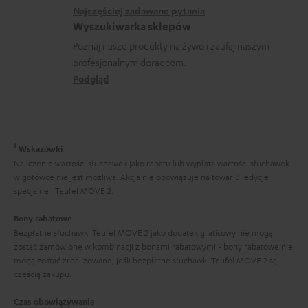
k
w
a
Najczęściej zadawane pytania
j
o
Wyszukiwarka sklepów
y
e
n
Poznaj nasze produkty na żywo i zaufaj naszym
s
d
profesjonalnym doradcom.
t
y
o
Podgląd
a
ł
t
k
c
y
t
e
c
1
o
Wskazówki
z
Naliczenie wartości słuchawek jako rabatu lub wypłata wartości słuchawek
w
w gotówce nie jest możliwa. Akcja nie obowiązuje na towar B, edycje
ą
e
specjalne i Teufel MOVE 2.
c
Bony rabatowe
e
Bezpłatne słuchawki Teufel MOVE 2 jako dodatek gratisowy nie mogą
g
zostać zamówione w kombinacji z bonami rabatowymi - bony rabatowe nie
mogą zostać zrealizowane, jeśli bezpłatne słuchawki Teufel MOVE 2 są
w
częścią zakupu.
a
Czas obowiązywania
r