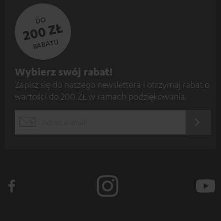
DO
200 ZŁ
RABATU
Z
Wybierz swój rabat!
Zapisz się do naszego newslettera i otrzymaj rabat o
a
wartości do 200 ZŁ w ramach podziękowania.
p
i
REJES
EMAIL
s
WIDGET
z
s
i
ę
d
o