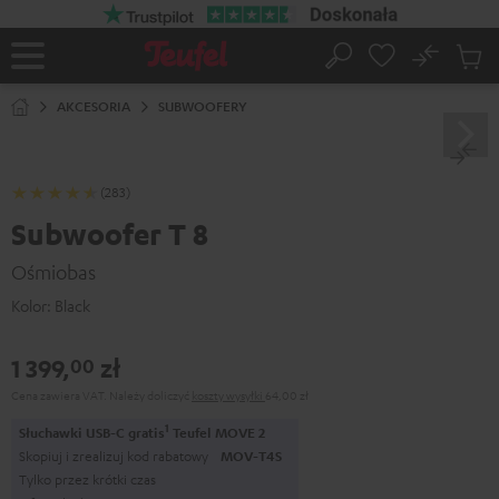
EJDŹ DO
ARTOŚCI
No
Zapi
Strona
Szukaj
Produ
główna
w
AKCESORIA
SUBWOOFERY
koszy
(283)
Subwoofer T 8
Ośmiobas
Kolor:
Black
1 399,
zł
00
Cena zawiera VAT.
Należy doliczyć
koszty wysyłki
64,00 zł
1
Słuchawki USB-C gratis
Teufel MOVE 2
Skopiuj i zrealizuj kod rabatowy
MOV-T4S
Tylko przez krótki czas