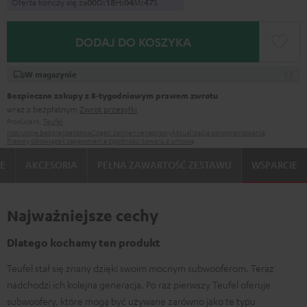
Oferta kończy się za
0
0
D
:
1
8
H
:
0
4
M
:
4
6
S
DODAJ DO KOSZYKA
W magazynie
Bezpieczne zakupy z 8‑tygodniowym prawem zwrotu
wraz z bezpłatnym
Zwrot przesyłki
Producent:
Teufel
Instrukcje bezpieczeństwa
Części zamienne
naprawy
Aktualizacja oprogramowania
Prawny obowiązek zapewnienia zgodności towaru z umową
IE
AKCESORIA
PEŁNA ZAWARTOŚĆ ZESTAWU
WSPARCIE
Najważniejsze cechy
Dlatego kochamy ten produkt
Teufel stał się znany dzięki swoim mocnym subwooferom. Teraz
nadchodzi ich kolejna generacja. Po raz pierwszy Teufel oferuje
subwoofery, które mogą być używane zarówno jako te typu