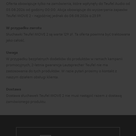
Oferta obowiązuje tylko na zamówienia, które wpłynęły do Teufel Audio od
a
03.08.2026 od godziny 00:00. Akcja obowiązuje do wyczerpania zapasów
Teufel MOVE 2 - najpóźniej jednak do 08.08.2026 o 23:59.
n
c
W przypadku zwrotu
Słuchawki Teufel MOVE 2 są warte 129 zł. Ta oferta powinna być traktowana
j
jako całość.
i
Uwaga
W przypadku bezpłatnych dodatków do produktów w ramach kampanii
promocyjnych, 2-letnia gwarancja Lautsprecher Teufel nie ma
zastosowania do tych produktów. W razie pytań prosimy o kontakt z
naszym działem obsługi klienta.
Dostawa
Dostawa słuchawek Teufel MOVE 2 nie musi nastąpić razem z dostawą
zamówionego produktu.