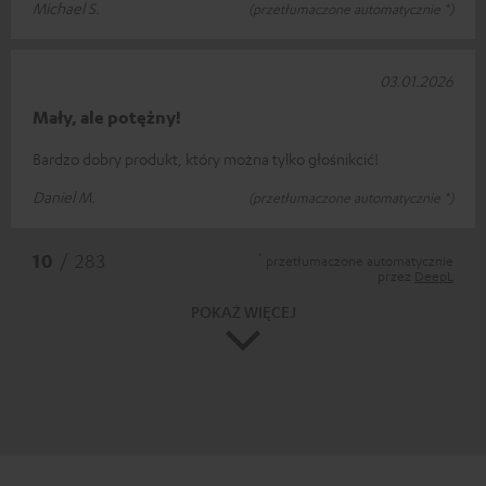
Michael S.
(przetłumaczone automatycznie *)
03.01.2026
Mały, ale potężny!
Bardzo dobry produkt, który można tylko głośnikcić!
Daniel M.
(przetłumaczone automatycznie *)
*
10
/ 283
przetłumaczone automatycznie
przez
DeepL
POKAŻ WIĘCEJ