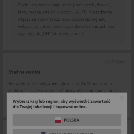
Z tyłu urządzenia znajduje się przełącznik „Power”,
który można ustawić w pozycji „AUTO” (urządzenie
włącza się automatycznie po odebraniu sygnału i
wyłącza się automatycznie po około 15 minutach bez
sygnału) lub „ON” (stałe włączenie).
09.01.2026
Stać na swoim
Połączyłem T8 z aktywnymi głośnikami 25. W połączeniu z
efektem 2. Jakże ogromna różnica podczas słuchania muzyki
lub oglądania filmu. Całoś
Przeczytaj całą recenzję
Wybierz kraj lub region, aby wyświetlić zawartość
dla Twojej lokalizacji i kupować online.
Kurt D.
(przetłumaczone automatycznie *)
POLSKA
08.01.2026