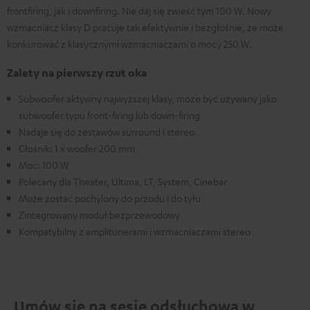
frontfiring, jak i downfiring. Nie daj się zwieść tym 100 W. Nowy
wzmacniacz klasy D pracuje tak efektywnie i bezgłośnie, że może
konkurować z klasycznymi wzmacniaczami o mocy 250 W.
Zalety na pierwszy rzut oka
Subwoofer aktywny najwyższej klasy, może być używany jako
subwoofer typu front-firing lub down-firing
Nadaje się do zestawów surround i stereo
Głośnik: 1 x woofer 200 mm
Moc: 100 W
Polecany dla Theater, Ultima, LT, System, Cinebar
Może zostać pochylony do przodu i do tyłu
Zintegrowany moduł bezprzewodowy
Kompatybilny z amplitunerami i wzmacniaczami stereo
Umów się na sesję odsłuchową w