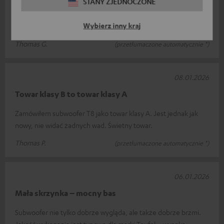
STANY ZJEDNOCZONE
jak zawsze dobrze
Wybierz inny kraj
wszystko zgodnie z oczekiwaniami
Thomas G.
(przetłumaczone automatycznie *)
08.01.2026
Towar klasy B to towar klasy A
Zamówiłem subwoofer T8 jako towar klasy A. Jest jednak jak
nowy, nie widać żadnych wad. Świetny towar.
Thomas P.
(przetłumaczone automatycznie *)
06.01.2026
Mała skrzynka – mocny bas
Subwoofer nie tylko dobrze wygląda, ale także dobrze brzmi.