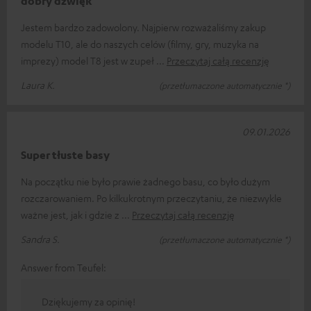
dobry dźwięk
Jestem bardzo zadowolony. Najpierw rozważaliśmy zakup
modelu T10, ale do naszych celów (filmy, gry, muzyka na
imprezy) model T8 jest w zupeł
Przeczytaj całą recenzję
Laura K.
(przetłumaczone automatycznie *)
09.01.2026
Super tłuste basy
Na początku nie było prawie żadnego basu, co było dużym
rozczarowaniem. Po kilkukrotnym przeczytaniu, że niezwykle
ważne jest, jak i gdzie z
Przeczytaj całą recenzję
Sandra S.
(przetłumaczone automatycznie *)
Answer from Teufel:
Dziękujemy za opinię!