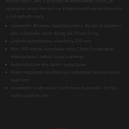
wzmacniacz Class-D pracuje tak efektywnie i cicho, że
spokojnie może mierzyć się z klasycznymi wzmacniaczami
o 250 watach mocy.
Subwoofer aktywny najwyższej klasy, do użycia zarówno
jako subwoofer down-firing, jak i front-firing
Głośnik niskotonowy o średnicy 200 mm
Moc: 100 watów, końcówka mocy Class-D o wysokiej
efektywności i niskim zużyciu energii
Automatyczne włączanie i wyłączanie
Wiele możliwości konfiguracji i zabezpieczenie przeciw
zwarciom
Subwoofer może zostać pochylony do przodu i do tyłu,
nóżki są odkręcane