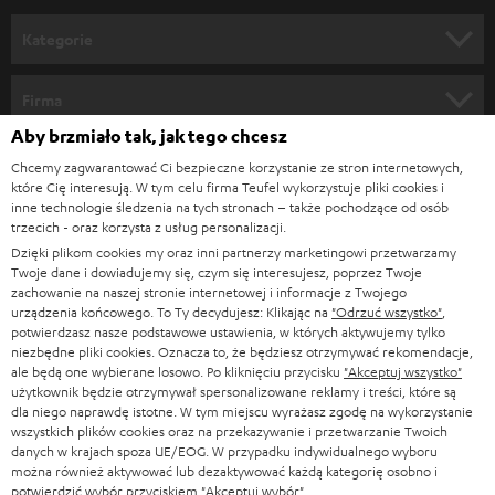
n
Kategorie
e
KINO DOMOWE
w
Firma
s
Aby brzmiało tak, jak tego chcesz
KOMPLETNE SYSTEMY
WSPARCIE
l
Sklepy internetowe Teufel
Chcemy zagwarantować Ci bezpieczne korzystanie ze stron internetowych,
SOUNDBARY
które Cię interesują. W tym celu firma Teufel wykorzystuje pliki cookies i
e
KARIERA
inne technologie śledzenia na tych stronach – także pochodzące od osób
NIEMCY
t
trzecich - oraz korzysta z usług personalizacji.
GŁOŚNIKI HIFI
KONTAKT PRASOWY
Dzięki plikom cookies my oraz inni partnerzy marketingowi przetwarzamy
t
AUSTRIA
Twoje dane i dowiadujemy się, czym się interesujesz, poprzez Twoje
SMART HOME
e
zachowanie na naszej stronie internetowej i informacje z Twojego
B2B
urządzenia końcowego. To Ty decydujesz: Klikając na
"Odrzuć wszystko"
,
r
SZWAJCARIA
potwierdzasz nasze podstawowe ustawienia, w których aktywujemy tylko
BLUETOOTH
BLOG
niezbędne pliki cookies. Oznacza to, że będziesz otrzymywać rekomendacje,
a
ale będą one wybierane losowo. Po kliknięciu przycisku
"Akceptuj wszystko"
SŁUCHAWKI
użytkownik będzie otrzymywał spersonalizowane reklamy i treści, które są
HOLANDIA
NEWSLETTER
dla niego naprawdę istotne. W tym miejscu wyrażasz zgodę na wykorzystanie
SŁUCHAWKI BLUETOOTH
wszystkich plików cookies oraz na przekazywanie i przetwarzanie Twoich
SKLEPY
danych w krajach spoza UE/EOG. W przypadku indywidualnego wyboru
BELGIA
można również aktywować lub dezaktywować każdą kategorię osobno i
WIEŻE HI-FI
KORZYŚCI
potwierdzić wybór przyciskiem
"Akceptuj wybór"
.