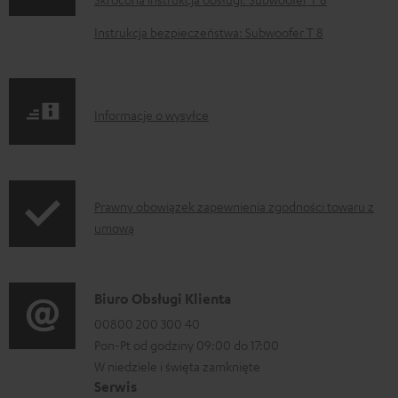
u
Instrukcja bezpieczeństwa: Subwoofer T 8
m
e
n
I
Informacje o wysyłce
t
n
y
f
d
o
o
I
Prawny obowiązek zapewnienia zgodności towaru z
r
p
umową
n
m
o
f
a
b
o
D
Biuro Obsługi Klienta
c
r
r
a
00800 200 300 40
j
a
m
Pon-Pt od godziny 09:00 do 17:00
n
e
n
a
W niedziele i święta zamknięte
e
o
i
Serwis
c