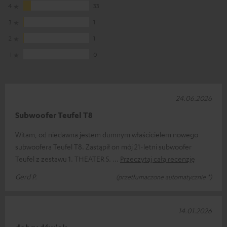
4
33
3
1
2
1
1
0
24.06.2026
Subwoofer Teufel T8
Witam, od niedawna jestem dumnym właścicielem nowego
subwoofera Teufel T8. Zastąpił on mój 21-letni subwoofer
Teufel z zestawu 1. THEATER 5.
Przeczytaj całą recenzję
Gerd P.
(przetłumaczone automatycznie *)
14.01.2026