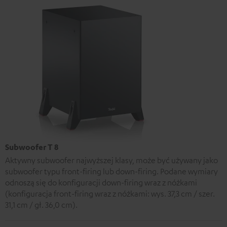
Subwoofer T 8
Aktywny subwoofer najwyższej klasy, może być używany jako
subwoofer typu front-firing lub down-firing. Podane wymiary
odnoszą się do konfiguracji down-firing wraz z nóżkami
(konfiguracja front-firing wraz z nóżkami: wys. 37,3 cm / szer.
31,1 cm / gł. 36,0 cm).