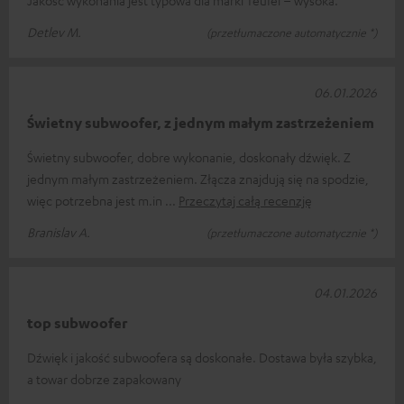
Jakość wykonania jest typowa dla marki Teufel – wysoka.
Detlev M.
(przetłumaczone automatycznie *)
06.01.2026
Świetny subwoofer, z jednym małym zastrzeżeniem
Świetny subwoofer, dobre wykonanie, doskonały dźwięk. Z
jednym małym zastrzeżeniem. Złącza znajdują się na spodzie,
więc potrzebna jest m.in
Przeczytaj całą recenzję
Branislav A.
(przetłumaczone automatycznie *)
04.01.2026
top subwoofer
Dźwięk i jakość subwoofera są doskonałe. Dostawa była szybka,
a towar dobrze zapakowany