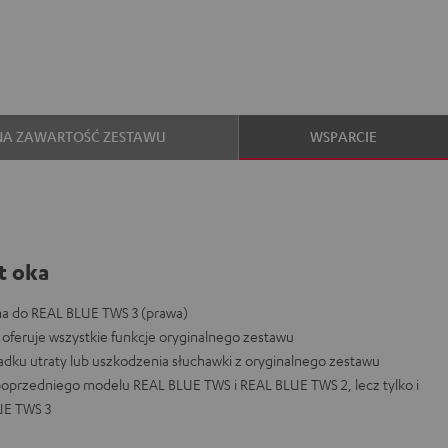
NA ZAWARTOŚĆ ZESTAWU
WSPARCIE
t oka
a do REAL BLUE TWS 3 (prawa)
oferuje wszystkie funkcje oryginalnego zestawu
dku utraty lub uszkodzenia słuchawki z oryginalnego zestawu
poprzedniego modelu REAL BLUE TWS i REAL BLUE TWS 2, lecz tylko i
UE TWS 3