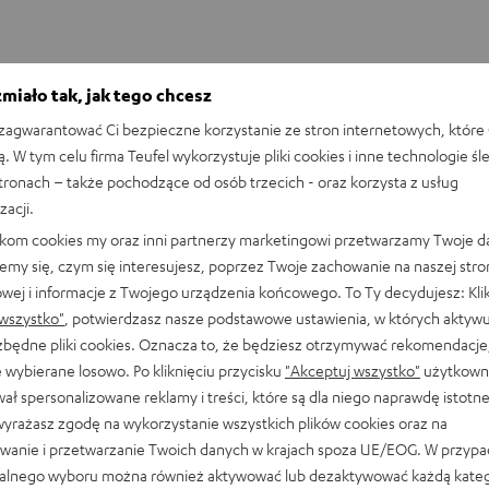
ą w sklepie Audiomagic w Wars
miało tak, jak tego chcesz
agwarantować Ci bezpieczne korzystanie ze stron internetowych, które 
ą. W tym celu firma Teufel wykorzystuje pliki cookies i inne technologie śl
stronach – także pochodzące od osób trzecich - oraz korzysta z usług
Gęsia skórka gwarantowana! Zajrzyj do sklepu
zacji.
naszego partnera w Warszawie lub przyjdź do
naszego sklepu w Berlinie i przetestuj nasze
likom cookies my oraz inni partnerzy marketingowi przetwarzamy Twoje d
produkty na własnych uszach! Czy to
emy się, czym się interesujesz, poprzez Twoje zachowanie na naszej stro
odsłuchowa
kompaktowe słuchawki, czy systemy dźwiękowe
owej i informacje z Twojego urządzenia końcowego. To Ty decydujesz: Klik
5.1 – pracownicy sklepu służą Ci pomocą i fachową
wszystko"
, potwierdzasz nasze podstawowe ustawienia, w których aktyw
radą. Umów się na wizytę w sklepie z doradcami i
ezbędne pliki cookies. Oznacza to, że będziesz otrzymywać rekomendacje,
odkryj dźwięk Teufel na żywo.
 wybierane losowo. Po kliknięciu przycisku
"Akceptuj wszystko"
użytkowni
ał spersonalizowane reklamy i treści, które są dla niego naprawdę istotn
wyrażasz zgodę na wykorzystanie wszystkich plików cookies oraz na
wanie i przetwarzanie Twoich danych w krajach spoza UE/EOG. W przyp
alnego wyboru można również aktywować lub dezaktywować każdą kateg