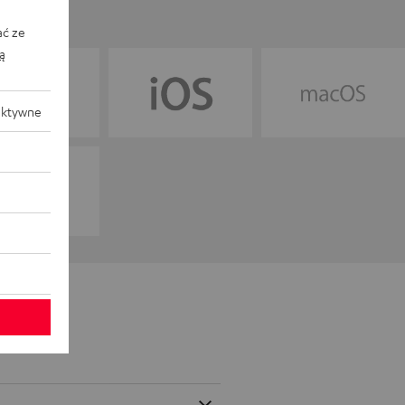
ać ze
ką
aktywne