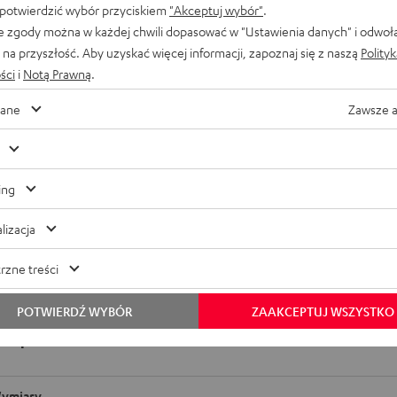
 potwierdzić wybór przyciskiem
"Akceptuj wybór"
.
e zgody można w każdej chwili dopasować w "Ustawienia danych" i odwoł
na przyszłość. Aby uzyskać więcej informacji, zapoznaj się z naszą
Polity
ści
i
Notą Prawną
.
ane
Zawsze 
ing
lizacja
rzne treści
POTWIERDŹ WYBÓR
ZAAKCEPTUJ WSZYSTKO
ka prawa do REAL BLUE TWS 3
ymiary