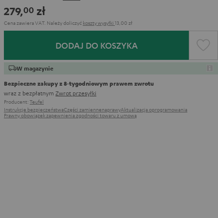
Green
Black
White
Blue
279,
zł
00
Cena zawiera VAT.
Należy doliczyć
koszty wysyłki
13,00 zł
DODAJ DO KOSZYKA
W magazynie
Bezpieczne zakupy z 8‑tygodniowym prawem zwrotu
wraz z bezpłatnym
Zwrot przesyłki
Producent:
Teufel
Instrukcje bezpieczeństwa
Części zamienne
naprawy
Aktualizacja oprogramowania
Prawny obowiązek zapewnienia zgodności towaru z umową