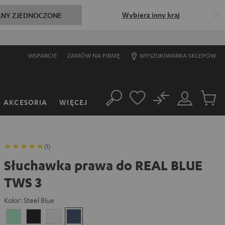
Wybierz inny kraj
ANY ZJEDNOCZONE
50% Os
WSPARCIE
ZAMÓW NA FIRMĘ
WYSZUKIWARKA SKLEPÓW
No
AKCESORIA
WIĘCEJ
Szukaj
Moje
Produkt
konto
w
koszyk
(1)
Słuchawka prawa do REAL BLUE
TWS 3
Kolor:
Steel Blue
Misty
Night
Pure
Steel