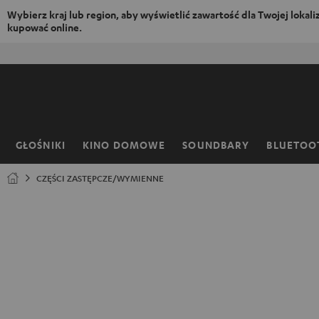
Wybierz kraj lub region, aby wyświetlić zawartość dla Twojej lokaliza
kupować online.
EJDŹ DO
ARTOŚCI
GŁOŚNIKI
KINO DOMOWE
SOUNDBARY
BLUETOO
Strona
główna
CZĘŚCI ZASTĘPCZE/WYMIENNE