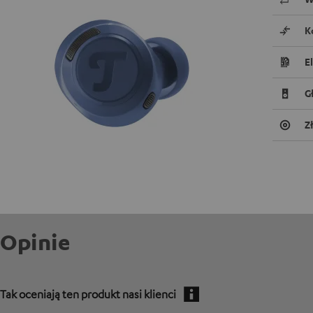
K
E
G
Z
Opinie
Tak oceniają ten produkt nasi klienci