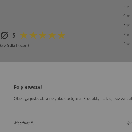
5
4
3
5
2
1
(5 z 5 dla 1 ocen)
Po pierwsze!
Obsługa jest dobra i szybko dostępna. Produkty i tak są bez zarzu
Matthias R.
(p