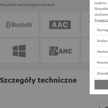
osobno i
Wszystkie technologie w skrócie
Wszystki
skutkiem 
Prywatno
Wymag
Analiza
Market
Persona
Zewnęt
Szczegóły techniczne
Słuchaw
W