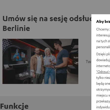
Umów się na sesję odsłuchow
Aby brz
Berlinie
Chcemy z
interesuj
na tych 
personali
Dzięki p
dowiaduj
Twoja sesja 
internet
"Odrzuć 
tylko ni
będą one
otrzymyw
miejscu 
przekazy
Funkcje
indywidu