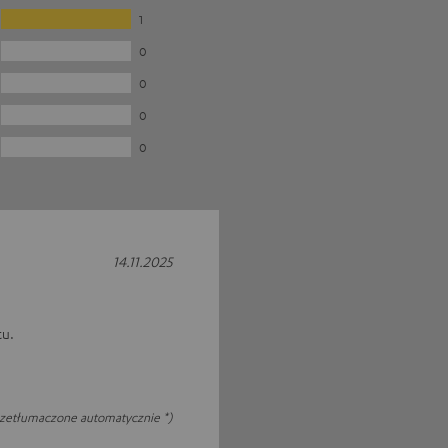
1
0
0
0
0
14.11.2025
tu.
rzetłumaczone automatycznie *)