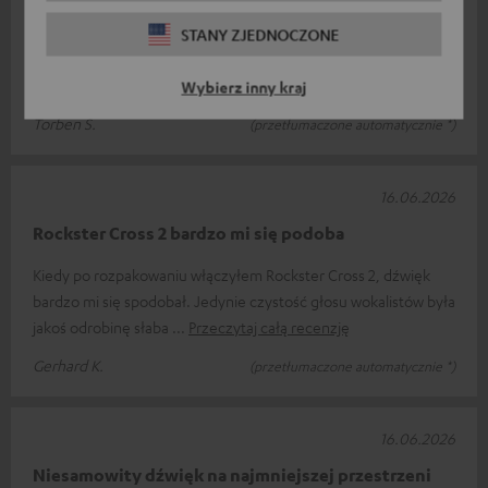
Dźwięk jest świetny. Jedyny minus – jakoś nie udaje mi się
STANY ZJEDNOCZONE
połączyć go z innymi głośnikami. Ale nieważne – mały, ale
świetny.
Wybierz inny kraj
Torben S.
(przetłumaczone automatycznie *)
16.06.2026
Rockster Cross 2 bardzo mi się podoba
Kiedy po rozpakowaniu włączyłem Rockster Cross 2, dźwięk
bardzo mi się spodobał. Jedynie czystość głosu wokalistów była
jakoś odrobinę słaba
Przeczytaj całą recenzję
Gerhard K.
(przetłumaczone automatycznie *)
16.06.2026
Niesamowity dźwięk na najmniejszej przestrzeni