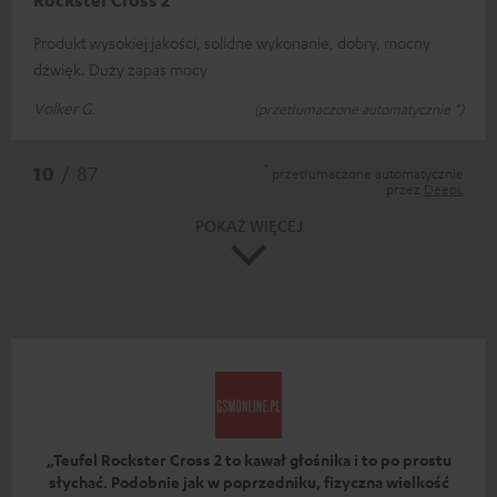
Produkt wysokiej jakości, solidne wykonanie, dobry, mocny
dźwięk. Duży zapas mocy
Volker G.
(przetłumaczone automatycznie *)
*
10
/ 87
przetłumaczone automatycznie
przez
DeepL
POKAŻ WIĘCEJ
„Teufel Rockster Cross 2 to kawał głośnika i to po prostu
słychać. Podobnie jak w poprzedniku, fizyczna wielkość