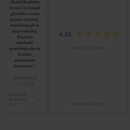
„Teufel Rockster
Cross 2 to kawał
głośnika i to po
prostu słychać.
Podobnie jak w
poprzedniku,
4.83
fizyczna
wielkość
(4.83 z 5 dla 87 ocen)
przekłada się na
bardzo
pozytywne
brzmienie.”
gsmonline.pl
11.12.2025
WSZYSTKIE
RECENZJE I
WSZYSTKIE OCENY
TESTY