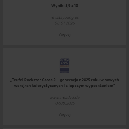
Wynik: 8,9 z 10
revistayoung.es
08.01.2026
Więcej
„Teufel Rockster Cross 2 – generacja z 2025 roku w nowych
wersjach kolorystycznych i z lepszym wyposażeniem”
www.areadvd.de
07.08.2025
Więcej