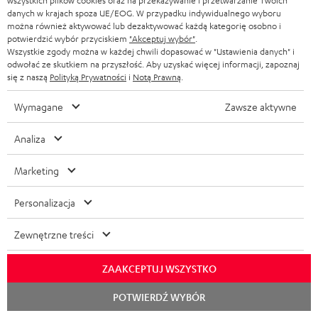
r
d
I
wszystkich plików cookies oraz na przekazywanie i przetwarzanie Twoich
Prawny obowiązek zapewnienia zgodności towaru z
r
danych w krajach spoza UE/EOG. W przypadku indywidualnego wyboru
umową
a
u
n
można również aktywować lub dezaktywować każdą kategorię osobno i
m
potwierdzić wybór przyciskiem
"Akceptuj wybór"
.
n
c
f
Wszystkie zgody można w każdej chwili dopasować w "Ustawienia danych" i
a
i
t
o
odwołać ze skutkiem na przyszłość. Aby uzyskać więcej informacji, zapoznaj
D
Biuro Obsługi Klienta
c
się z naszą
Polityką Prywatności
i
Notą Prawną
.
a
.
r
a
00800 200 300 40
j
Wymagane
Zawsze aktywne
s
m
Pon-Pt od godziny 09:00 do 17:00
n
e
u
a
W niedziele i święta zamknięte
Analiza
e
o
Serwis
p
c
k
w
Najczęściej zadawane pytania
Marketing
p
j
o
Wyszukiwarka sklepów
y
o
e
Personalizacja
n
Poznaj nasze produkty na żywo i zaufaj naszym
s
r
d
profesjonalnym doradcom.
t
y
Zewnętrzne treści
t
o
Podgląd
a
ł
.
t
k
c
ZAAKCEPTUJ WSZYSTKO
l
y
t
e
Rozpoc
POTWIERDŹ WYBÓR
i
c
czat
o