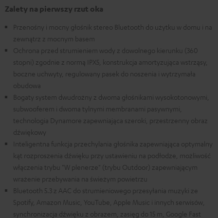
Zalety na pierwszy rzut oka
Przenośny i mocny głośnik stereo Bluetooth do użytku w domu i na
zewnątrz z mocnym basem
Ochrona przed strumieniem wody z dowolnego kierunku (360
stopni) zgodnie z normą IPX5, konstrukcja amortyzująca wstrząsy,
boczne uchwyty, regulowany pasek do noszenia i wytrzymała
obudowa
Bogaty system dwudrożny z dwoma głośnikami wysokotonowymi,
subwooferem i dwoma tylnymi membranami pasywnymi,
technologia Dynamore zapewniająca szeroki, przestrzenny obraz
dźwiękowy
Inteligentna funkcja przechylania głośnika zapewniająca optymalny
kąt rozproszenia dźwięku przy ustawieniu na podłodze, możliwość
włączenia trybu "W plenerze" (trybu Outdoor) zapewniającym
wrażenie przebywania na świeżym powietrzu
Bluetooth 5.3 z AAC do strumieniowego przesyłania muzyki ze
Spotify, Amazon Music, YouTube, Apple Music i innych serwisów,
synchronizacja dźwięku z obrazem, zasięg do 15 m, Google Fast