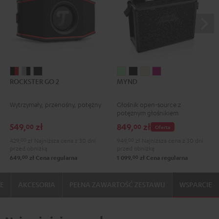
ROCKSTER
ROCKSTER
ROCKSTER
MYND
MYND
MYND
MYND
ROCKSTER GO 2
MYND
GO
GO
GO
Light
Warm
Warm
Wild
2
2
2
Mint
Black
White
Berry
Wytrzymały, przenośny, potężny
Głośnik open-source z
Black
Gray
Night
potężnym głośnikiem
&
&
Black
549,
zł
849,
zł
00
00
Oferta
Red
Black
429,
00
zł
Najniższa cena z 30 dni
949,
00
zł
Najniższa cena z 30 dni
przed obniżką
przed obniżką
00
00
649,
zł
Cena regularna
1 099,
zł
Cena regularna
IE
AKCESORIA
PEŁNA ZAWARTOŚĆ ZESTAWU
WSPARCIE