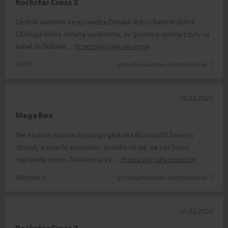
Rockster Cross 2
Głośnik świetnie się sprawdza Dźwięk dobry Baterie dobre
Obsługa dobra Jedyna wada to to, że gumowa osłona z tyłu na
kabel do ładowa
Przeczytaj całą recenzję
Ralf F.
(przetłumaczone automatycznie *)
13.05.2026
Mega Box
Nie miałem jeszcze lepszego głośnika Bluetooth! Świetny
dźwięk, a przede wszystkim podoba mi się, że bas brzmi
naprawdę super. Zarówno przy
Przeczytaj całą recenzję
Michael J.
(przetłumaczone automatycznie *)
12.05.2026
Rockster Cross 2