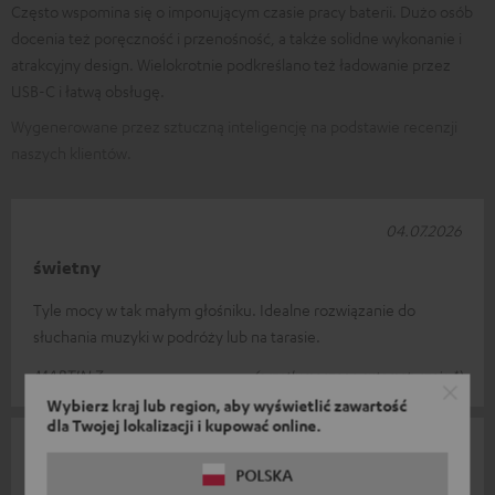
Często wspomina się o imponującym czasie pracy baterii. Dużo osób
docenia też poręczność i przenośność, a także solidne wykonanie i
atrakcyjny design. Wielokrotnie podkreślano też ładowanie przez
USB-C i łatwą obsługę.
Wygenerowane przez sztuczną inteligencję na podstawie recenzji
naszych klientów.
04.07.2026
świetny
Tyle mocy w tak małym głośniku. Idealne rozwiązanie do
słuchania muzyki w podróży lub na tarasie.
MARTIN Z.
(przetłumaczone automatycznie *)
Wybierz kraj lub region, aby wyświetlić zawartość
dla Twojej lokalizacji i kupować online.
24.06.2026
POLSKA
Małe, ale urocze