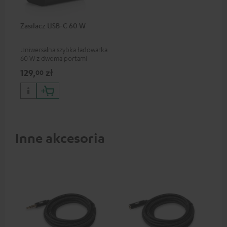
Zasilacz USB-C 60 W
Uniwersalna szybka ładowarka
60 W z dwoma portami
połączeniowymi (USB-C 60 W
129,
zł
00
/ USB 7,5 W) do słuchawek i
urządzeń przenośnych, a
także laptopów i innych
urządzeń o napięciu
roboczym do 60 W i złączu
USB-C.
Inne akcesoria