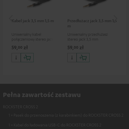
Kabel jack 3,5 mm 1,5 m
Przedłużacz jack 3,5 mm 1,5
Pi
m
Uniwersalny kabel
Uniwersalny przedłużasz
2-k
połączeniowy stereo jack 3,5
stereo jack 3,5 mm
róż
mm
ser
59,
zł
59,
zł
1 
00
00
ser
Pełna zawartość zestawu
ROCKSTER CROSS 2
1 × Pasek do przenoszenia (z karabinkiem) do ROCKSTER CROSS 2
1 × Kabel do ładowania USB-C do ROCKSTER CROSS 2