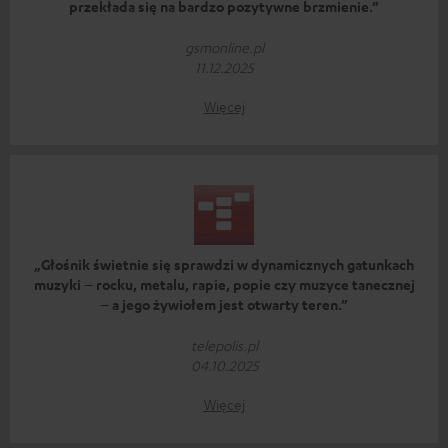
przekłada się na bardzo pozytywne brzmienie.”
gsmonline.pl
11.12.2025
Więcej
„Głośnik świetnie się sprawdzi w dynamicznych gatunkach
muzyki – rocku, metalu, rapie, popie czy muzyce tanecznej
– a jego żywiołem jest otwarty teren.”
telepolis.pl
04.10.2025
Więcej