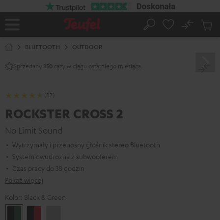
EJDŹ DO
ARTOŚCI
No
Zapi
Strona
Szukaj
Produ
główna
w
BLUETOOTH
OUTDOOR
koszy
Sprzedany
razy w ciągu ostatniego miesiąca.
350
(87)
ROCKSTER CROSS 2
No Limit Sound
Wytrzymały i przenośny głośnik stereo Bluetooth
System dwudrożny z subwooferem
Czas pracy do 38 godzin
Pokaż więcej
Kolor:
Black & Green
Black
Black
Light