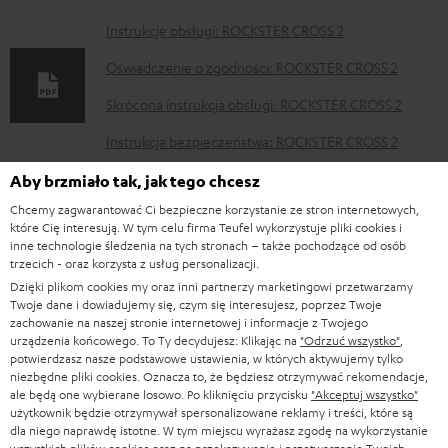
D
Instrukcje obsługi: ROCKSTER CROSS 2
o
Oświadczenie o zgodności: ROCKSTER CROSS 2
k
Skrócona instrukcja obsługi: ROCKSTER CROSS 2
u
Instrukcja bezpieczeństwa: ROCKSTER CROSS 2
m
e
Aby brzmiało tak, jak tego chcesz
n
p
Chcemy zagwarantować Ci bezpieczne korzystanie ze stron internetowych,
Teufel Go App - Apple App Store
które Cię interesują. W tym celu firma Teufel wykorzystuje pliki cookies i
t
a
inne technologie śledzenia na tych stronach – także pochodzące od osób
Teufel Go App - Google Play
trzecich - oraz korzysta z usług personalizacji.
y
g
Dzięki plikom cookies my oraz inni partnerzy marketingowi przetwarzamy
d
e
Twoje dane i dowiadujemy się, czym się interesujesz, poprzez Twoje
zachowanie na naszej stronie internetowej i informacje z Twojego
o
.
urządzenia końcowego. To Ty decydujesz: Klikając na
"Odrzuć wszystko"
,
I
Informacje o wysyłce
p
p
potwierdzasz nasze podstawowe ustawienia, w których aktywujemy tylko
n
niezbędne pliki cookies. Oznacza to, że będziesz otrzymywać rekomendacje,
o
r
ale będą one wybierane losowo. Po kliknięciu przycisku
"Akceptuj wszystko"
f
użytkownik będzie otrzymywał spersonalizowane reklamy i treści, które są
b
o
dla niego naprawdę istotne. W tym miejscu wyrażasz zgodę na wykorzystanie
o