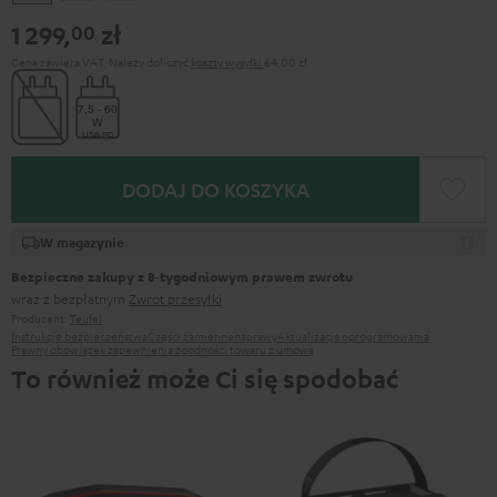
&
&
Gray
1 299,
zł
00
Green
Red
Cena zawiera VAT.
Należy doliczyć
koszty wysyłki
64,00 zł
DODAJ DO KOSZYKA
W magazynie
Bezpieczne zakupy z 8‑tygodniowym prawem zwrotu
wraz z bezpłatnym
Zwrot przesyłki
Producent:
Teufel
Instrukcje bezpieczeństwa
Części zamienne
naprawy
Aktualizacja oprogramowania
Prawny obowiązek zapewnienia zgodności towaru z umową
To również może Ci się spodobać