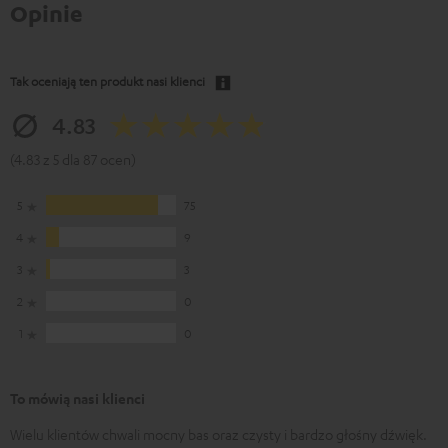
Opinie
Tak oceniają ten produkt nasi klienci
4.83
(4.83 z 5 dla 87 ocen)
5
75
4
9
3
3
2
0
1
0
To mówią nasi klienci
Wielu klientów chwali mocny bas oraz czysty i bardzo głośny dźwięk.