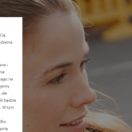
Cię
edzenia
ane i
nie
ając na
ujemy
 ale
k będzie
e. W tym
adku
orię