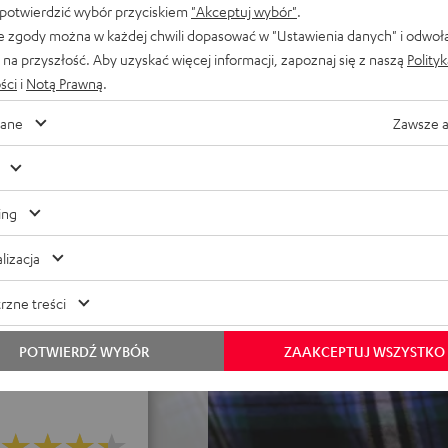
y asystent głosowy Google
 potwierdzić wybór przyciskiem
"Akceptuj wybór"
.
chawki
e zgody można w każdej chwili dopasować w "Ustawienia danych" i odwoł
wienia dźwiękowe,
na przyszłość. Aby uzyskać więcej informacji, zapoznaj się z naszą
Polity
roid oraz na etui,
ści
i
Notą Prawną
.
e wkładki (XS, S, M, L, XL) w
ją idealne i komfortowe
ane
Zawsze 
a ANC, większy poziom
rzewodowe ładowanie etui,
ing
słuchawek, ulepszona
lizacja
rzne treści
POTWIERDŹ WYBÓR
ZAAKCEPTUJ WSZYSTKO