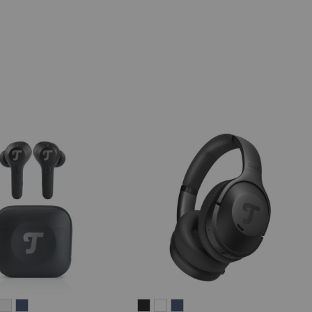
IRY
AIRY
AIRY
REAL
REAL
REAL