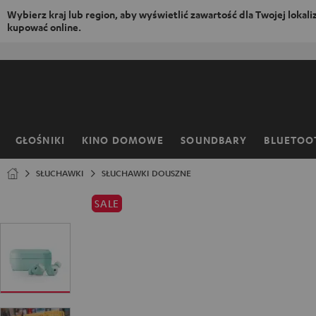
Wybierz kraj lub region, aby wyświetlić zawartość dla Twojej lokaliza
kupować online.
EJDŹ DO
ARTOŚCI
GŁOŚNIKI
KINO DOMOWE
SOUNDBARY
BLUETOO
Strona
główna
SŁUCHAWKI
SŁUCHAWKI DOUSZNE
SALE