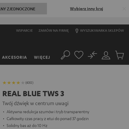
Wybierz inny kraj
ANY ZJEDNOCZONE
WSPARCIE
ZAMÓW NA FIRMĘ
WYSZUKIWARKA SKLEPÓW
No
AKCESORIA
WIĘCEJ
Szukaj
Moje
Produkt
konto
w
koszyk
(430)
REAL BLUE TWS 3
Twój dźwięk w centrum uwagi
Aktywna redukcja szumów i tryb transparentny
Całkowity czas pracy z etui do ponad 37 godzin
Solidny bas aż do 10 Hz