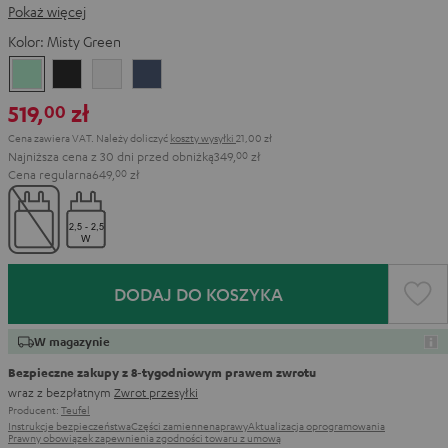
Pokaż więcej
Kolor:
Misty Green
Misty
Night
Pure
Steel
Green
Black
White
Blue
519,
zł
00
Cena zawiera VAT.
Należy doliczyć
koszty wysyłki
21,00 zł
Najniższa cena z 30 dni przed obniżką
349,
00
zł
Cena regularna
649,
00
zł
DODAJ DO KOSZYKA
W magazynie
Bezpieczne zakupy z 8‑tygodniowym prawem zwrotu
wraz z bezpłatnym
Zwrot przesyłki
Producent:
Teufel
Instrukcje bezpieczeństwa
Części zamienne
naprawy
Aktualizacja oprogramowania
Prawny obowiązek zapewnienia zgodności towaru z umową