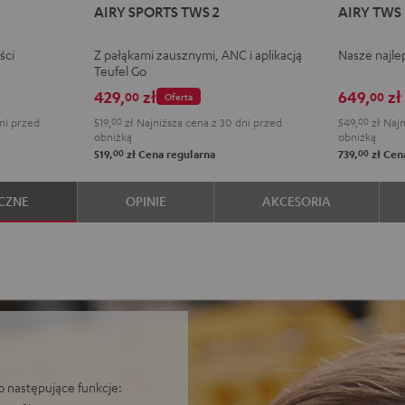
AIRY SPORTS TWS 2
AIRY TWS
SPORTS
SPORTS
SPORTS
SPORTS
TWS
TWS
TWS
TWS
TWS
TWS
PRO
PRO
ści
Z pałąkami zausznymi, ANC i aplikacją
Nasze najle
2
2
2
2
Cosmic
Mist
N
Teufel Go
Misty
Moon
Night
Space
Teal
Gree
B
429,
zł
649,
zł
00
00
Oferta
Green
Gray
Black
Blue
ni przed
519,
00
zł
Najniższa cena z 30 dni przed
549,
00
zł
Najn
obniżką
obniżką
00
00
519,
zł
Cena regularna
739,
zł
Cena
CZNE
OPINIE
AKCESORIA
 następujące funkcje: