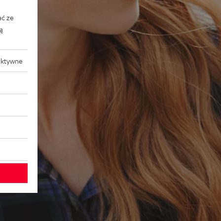
ać ze
ką
aktywne