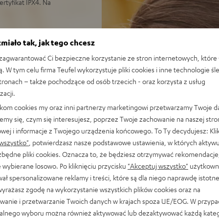
rtyfikat IPX4. Na
miało tak, jak tego chcesz
ve Noise Cancelling (ANC)
agwarantować Ci bezpieczne korzystanie ze stron internetowych, które 
u transparentnego w celu
ą. W tym celu firma Teufel wykorzystuje pliki cookies i inne technologie śl
stronach – także pochodzące od osób trzecich - oraz korzysta z usług
Spotify, Amazon Music,
zacji.
ronicznie z ruchem warg
likom cookies my oraz inni partnerzy marketingowi przetwarzamy Twoje d
i do uzyskania szerokiego
emy się, czym się interesujesz, poprzez Twoje zachowanie na naszej stro
tonów średnich i mocnych
owej i informacje z Twojego urządzenia końcowego. To Ty decydujesz: Klik
wszystko"
, potwierdzasz nasze podstawowe ustawienia, w których aktyw
NC, ponad 24 godzin
ezbędne pliki cookies. Oznacza to, że będziesz otrzymywać rekomendacje,
waniu bez ANC
 wybierane losowo. Po kliknięciu przycisku
"Akceptuj wszystko"
użytkowni
wki są odporne na deszcz,
ał spersonalizowane reklamy i treści, które są dla niego naprawdę istotn
wyrażasz zgodę na wykorzystanie wszystkich plików cookies oraz na
orzystują transmisję drgań
wanie i przetwarzanie Twoich danych w krajach spoza UE/EOG. W przyp
iczne, nadają się także do
alnego wyboru można również aktywować lub dezaktywować każdą kateg