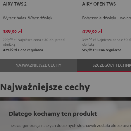
AIRY TWS 2
AIRY OPEN TWS
TWS
TWS
TWS
TWS
TWS
OPEN
OPEN
2
2
2
2
2
TWS
TWS
Wyłącz hałas. Włącz dźwięk.
Połączenie dźwięku i wolno
Night
Pure
Ruby
Sage
Space
Moon
Night
Black
White
Red
Green
Blue
Gray
Black
389,
zł
429,
zł
00
00
299,
00
zł
Najniższa cena z 30 dni przed
349,
00
zł
Najniższa cena z 30 d
obniżką
obniżką
00
00
429,
zł
Cena regularna
519,
zł
Cena regularna
NAJWAŻNIEJSZE CECHY
SZCZEGÓŁY TECHNI
Najważniejsze cechy
Dlatego kochamy ten produkt
Trzecia generacja naszych dousznych słuchawek została ulepszona o