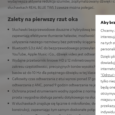
wydajniejsza aktywna redukcja szumów, zoptymalizowany dźwięk i ce
słuchawkach REAL BLUE TWS 3 zawsze można polegać.
Zalety na pierwszy rzut oka
Aby brz
Słuchawki bezprzewodowe douszne z hybrydową technologią Acti
Chcemy z
zapewniają efektywne tłumienie hałasów, możliwość wyboru tryb
interesuj
usłyszenia naszego rozmówcy bez potrzeby ściągania słuchawek
na tych 
Bluetooth 5.3 z AAC do bezprzewodowego przesyłania muzyki ze 
personali
YouTube, Apple Music i Co., dźwięk video jest odtwarzany synch
Dzięki p
Wydajne przetworniki liniowe HD z 12 milimetrowymi membranam
dowiaduj
zakresu częstotliwości, precyzyjnych tonów wysokich, ciepłych 
internet
basów aż do 10 Hz dla potężnego dźwięku w tej klasie cenowej
"Odrzuć 
Całkowity czas odtwarzania z etui wynosi ponad 37 godzin bez A
tylko ni
odtwarzania z ANC, ponad 9 godzin odtwarzania na jednym łado
będą one
Ochrona przed strumieniami wodny zgodnie z normą IPX4, słucha
otrzymyw
prosta i wygodna obsługa panelu dotykowego na słuchawce
miejscu 
W słuchawkach znajduje się łącznie 6 mikrofonów, dwa z nich wyk
przekazy
konstrukcji, zapewniając tym samym doskonałe połączenia telefon
indywidu