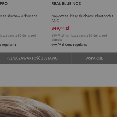
 PRO
REAL BLUE NC 3
TWS
TWS
TWS
BLUE
BLUE
BLUE
PRO
PRO
PRO
NC
NC
NC
psze słuchawki douszne
Najwyższej klasy słuchawki Bluetooth z
y
ight
Silver
Steel
3
3
3
ANC
n
lack
White
Blue
Night
Pearl
Steel
849,
zł
00
Black
White
Blue
iższa cena z 30 dni przed
649,
00
zł
Najniższa cena z 30 dni przed
obniżką
00
 regularna
999,
zł
Cena regularna
PEŁNA ZAWARTOŚĆ ZESTAWU
WSPARCIE