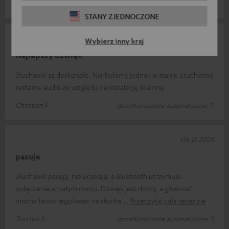
Benjamin M.
(przetłumaczone automatycznie *)
STANY ZJEDNOCZONE
25.12.2025
Wybierz inny kraj
Najlepszy dźwięk
Słuchawki są doskonałe. Nie byliśmy jednak w stanie uruchomić
systemu audio ze względu na instalację ścienną.
Christian F.
(przetłumaczone automatycznie *)
06.12.2025
pasuje
Słuchawki pasują, nie uciskają, a Bluetooth utrzymuje
połączenie w całym domu. Dźwięk jest dobry, a głośność
można łatwo regulować na słucha
Przeczytaj całą recenzję
Torsten S.
(przetłumaczone automatycznie *)