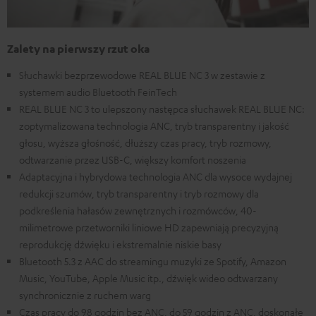
Zalety na pierwszy rzut oka
Słuchawki bezprzewodowe REAL BLUE NC 3 w zestawie z
systemem audio Bluetooth FeinTech
REAL BLUE NC 3 to ulepszony następca słuchawek REAL BLUE NC:
zoptymalizowana technologia ANC, tryb transparentny i jakość
głosu, wyższa głośność, dłuższy czas pracy, tryb rozmowy,
odtwarzanie przez USB-C, większy komfort noszenia
Adaptacyjna i hybrydowa technologia ANC dla wysoce wydajnej
redukcji szumów, tryb transparentny i tryb rozmowy dla
podkreślenia hałasów zewnętrznych i rozmówców, 40-
milimetrowe przetworniki liniowe HD zapewniają precyzyjną
reprodukcję dźwięku i ekstremalnie niskie basy
Bluetooth 5.3 z AAC do streamingu muzyki ze Spotify, Amazon
Music, YouTube, Apple Music itp., dźwięk wideo odtwarzany
synchronicznie z ruchem warg
Czas pracy do 98 godzin bez ANC, do 59 godzin z ANC, doskonałe