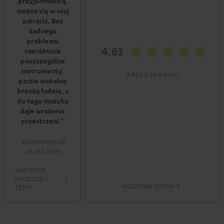
przyjemnością,
można się w niej
zatracić. Bez
żadnego
problemu
4.83
rozróżnicie
poszczególne
instrumenty,
(4.83 z 5 dla 6 ocen)
partie wokalne
brzmią ładnie, a
do tego muzyka
daje wrażenie
przestrzeni.”
spidersweb.pl
26.09.2025
WSZYSTKIE
RECENZJE I
WSZYSTKIE OCENY
TESTY