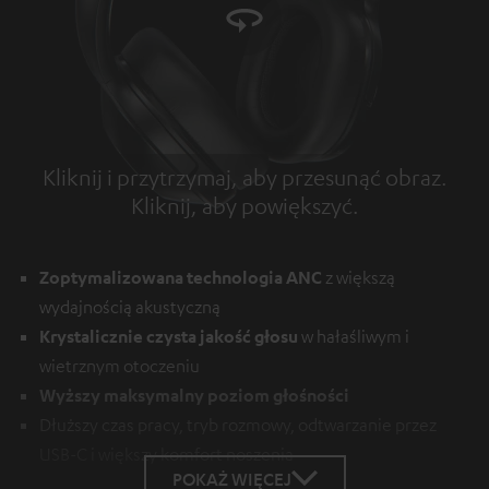
Kliknij i przytrzymaj, aby przesunąć obraz.
Kliknij, aby powiększyć.
Tap to zoom
Zoptymalizowana technologia ANC
z większą
wydajnością akustyczną
Krystalicznie czysta jakość głosu
w hałaśliwym i
wietrznym otoczeniu
Wyższy maksymalny poziom głośności
Dłuższy czas pracy, tryb rozmowy, odtwarzanie przez
USB-C i większy komfort noszenia
POKAŻ WIĘCEJ