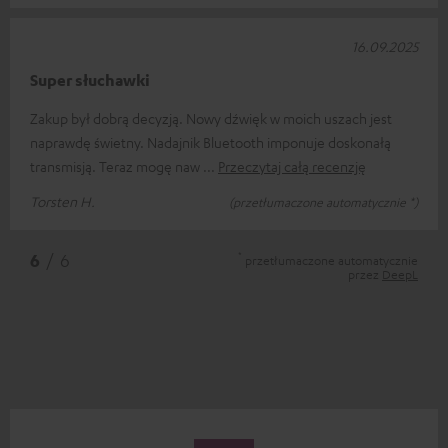
16.09.2025
Super słuchawki
Zakup był dobrą decyzją. Nowy dźwięk w moich uszach jest
naprawdę świetny. Nadajnik Bluetooth imponuje doskonałą
transmisją. Teraz mogę naw
Przeczytaj całą recenzję
Torsten H.
(przetłumaczone automatycznie *)
*
6
/ 6
przetłumaczone automatycznie
przez
DeepL