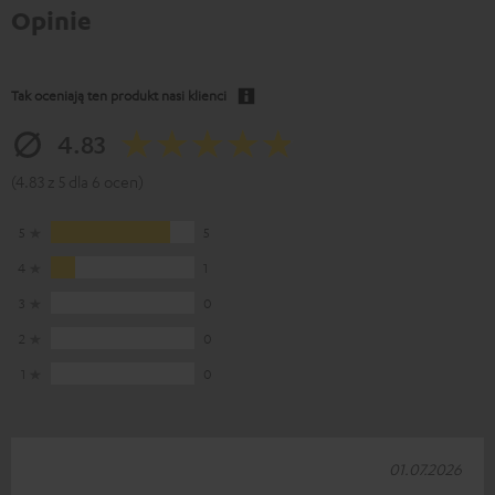
Opinie
Tak oceniają ten produkt nasi klienci
4.83
(4.83 z 5 dla 6 ocen)
5
5
4
1
3
0
2
0
1
0
01.07.2026