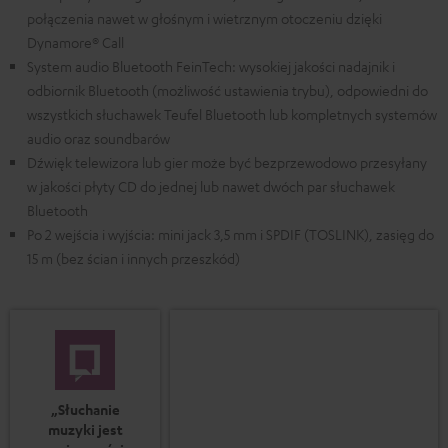
połączenia nawet w głośnym i wietrznym otoczeniu dzięki
Dynamore® Call
System audio Bluetooth FeinTech: wysokiej jakości nadajnik i
odbiornik Bluetooth (możliwość ustawienia trybu), odpowiedni do
wszystkich słuchawek Teufel Bluetooth lub kompletnych systemów
audio oraz soundbarów
Dźwięk telewizora lub gier może być bezprzewodowo przesyłany
w jakości płyty CD do jednej lub nawet dwóch par słuchawek
Bluetooth
Po 2 wejścia i wyjścia: mini jack 3,5 mm i SPDIF (TOSLINK), zasięg do
15 m (bez ścian i innych przeszkód)
„Słuchanie
muzyki jest