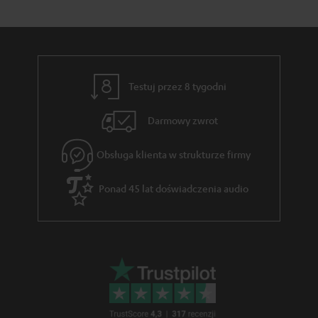
i
c
o
n
z
w
k
ą
e
s
c
.
e
Testuj przez 8 tygodni
t
g
Darmowy zwrot
i
w
t
a
Obsługa klienta w strukturze firmy
l
r
Ponad 45 lat doświadczenia audio
e
a
_
n
h
c
i
j
d
i
d