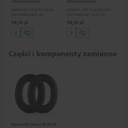
słuchawkowego
słuchawkowego
Kabel lightning do złącza
Adapter USB-C na gniazdo
Uni
słuchawkowego do
słuchawkowe (jack) do
poł
podłączenia słuchawek (z
podłączania słuchawek (z
m
74,
zł
74,
zł
59
00
00
odłączanym kablem) do
odłączanym kablem) do
iPhone'a, iPad'a, iPod'a itd.,
smartfonów i tabletów
lub do podłączenia do
wyposażonych w port USB-C
urządzeń audio, systemów hi-
lub do podłączania do
fi, certyfikat MFI, w 100%
urządzeń audio i zestawów hi-
kompatybilny
fi
Części i komponenty zamienne
Nauszniki (Para) do REAL