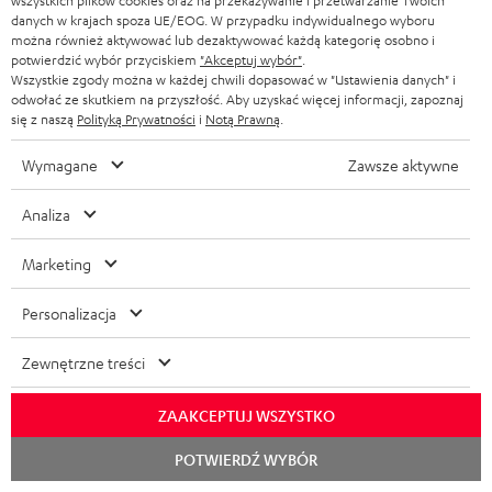
wszystkich plików cookies oraz na przekazywanie i przetwarzanie Twoich
Przetestuj nasze produkty na własnych uszach i zaufaj
danych w krajach spoza UE/EOG. W przypadku indywidualnego wyboru
naszym profesjonalnym doradcom.
można również aktywować lub dezaktywować każdą kategorię osobno i
potwierdzić wybór przyciskiem
"Akceptuj wybór"
.
Wszystkie zgody można w każdej chwili dopasować w "Ustawienia danych" i
odwołać ze skutkiem na przyszłość. Aby uzyskać więcej informacji, zapoznaj
się z naszą
Polityką Prywatności
i
Notą Prawną
.
DO
Wymagane
Zawsze aktywne
200 ZŁ
RABATU
Analiza
Marketing
Z
Wybierz swój rabat!
Zapisz się do naszego newslettera i otrzymaj rabat o
a
Personalizacja
wartości do 200 ZŁ w ramach podziękowania.
p
Zewnętrzne treści
i
REJES
EMAIL
s
ZAAKCEPTUJ WSZYSTKO
WIDGET
z
Rozpoc
POTWIERDŹ WYBÓR
czat
s