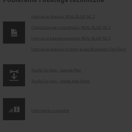
D
Instrukcje obsługi: REAL BLUE NC 3
o
Oświadczenie o zgodności: REAL BLUE NC 3
k
Instrukcja bezpieczeństwa: REAL BLUE NC 3
u
Instrukcje obsługi: System audio Bluetooth FeinTech
m
e
n
p
Teufel Go App - Google Play
t
a
Teufel Go App - Apple App Store
y
g
d
e
o
.
I
Informacje o wysyłce
p
p
n
o
r
f
b