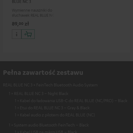
BLUE NC 3
Wymienne nauszniki do
słuchawek REAL BLUE NC 3
89,
zł
00
Pełna zawartość zestawu
REAL BLUE NC 3 + FeinTech Bluetooth Audio System
1 × REAL BLUE NC 3 – Night Black
1 × Kabel do ładowania USB-C do REAL BLUE (NC/PRO) – Black
1 × Etui do REAL BLUE NC 3 – Gray & Black
1 × Kabel audio z pilotem do REAL BLUE (NC)
1 × System audio Bluetooth FeinTech – Black
1 × Kabel USB na mikro USB – Black