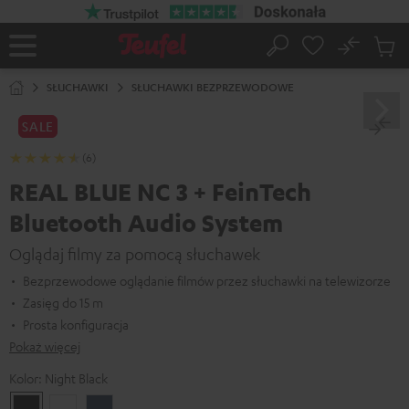
EJDŹ DO
ARTOŚCI
No
Zapi
Strona
Szukaj
Produ
główna
w
SŁUCHAWKI
SŁUCHAWKI BEZPRZEWODOWE
koszy
SALE
(6)
REAL BLUE NC 3 + FeinTech
Bluetooth Audio System
Oglądaj filmy za pomocą słuchawek
Bezprzewodowe oglądanie filmów przez słuchawki na telewizorze
Zasięg do 15 m
Prosta konfiguracja
Pokaż więcej
Kolor:
Night Black
Night
Pearl
Steel