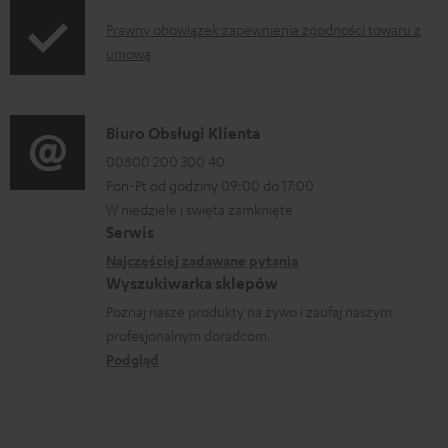
o
o
r
d
I
Prawny obowiązek zapewnienia zgodności towaru z
r
umową
a
u
n
m
n
c
f
a
i
t
o
D
Biuro Obsługi Klienta
c
a
.
r
a
00800 200 300 40
j
s
m
Pon-Pt od godziny 09:00 do 17:00
n
e
u
a
W niedziele i święta zamknięte
e
o
Serwis
p
c
k
w
Najczęściej zadawane pytania
p
j
o
Wyszukiwarka sklepów
y
o
e
n
Poznaj nasze produkty na żywo i zaufaj naszym
s
r
d
profesjonalnym doradcom.
t
y
t
o
Podgląd
a
ł
.
t
k
c
l
y
t
e