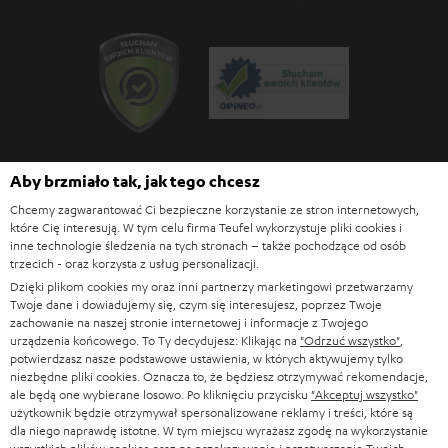
e
n
Aby brzmiało tak, jak tego chcesz
Blog Teufel
Chcemy zagwarantować Ci bezpieczne korzystanie ze stron internetowych,
które Cię interesują. W tym celu firma Teufel wykorzystuje pliki cookies i
Technologie audio, Trendy hi-fi, Porady i wskazówki
inne technologie śledzenia na tych stronach – także pochodzące od osób
trzecich - oraz korzysta z usług personalizacji.
Serwis
Dzięki plikom cookies my oraz inni partnerzy marketingowi przetwarzamy
Twoje dane i dowiadujemy się, czym się interesujesz, poprzez Twoje
Często zadawane pytania
zachowanie na naszej stronie internetowej i informacje z Twojego
Kontakt
urządzenia końcowego. To Ty decydujesz: Klikając na
"Odrzuć wszystko"
,
Zwroty
potwierdzasz nasze podstawowe ustawienia, w których aktywujemy tylko
niezbędne pliki cookies. Oznacza to, że będziesz otrzymywać rekomendacje,
Śledzenie wysyłki
ale będą one wybierane losowo. Po kliknięciu przycisku
"Akceptuj wszystko"
użytkownik będzie otrzymywał spersonalizowane reklamy i treści, które są
dla niego naprawdę istotne. W tym miejscu wyrażasz zgodę na wykorzystanie
Znajdź sklep