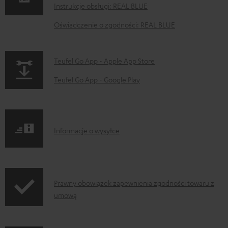
Instrukcje obsługi: REAL BLUE
u
Oświadczenie o zgodności: REAL BLUE
m
e
n
p
Teufel Go App - Apple App Store
t
a
Teufel Go App - Google Play
y
g
d
e
o
.
I
Informacje o wysyłce
p
p
n
o
r
f
b
o
o
r
d
I
Prawny obowiązek zapewnienia zgodności towaru z
r
umową
a
u
n
m
n
c
f
a