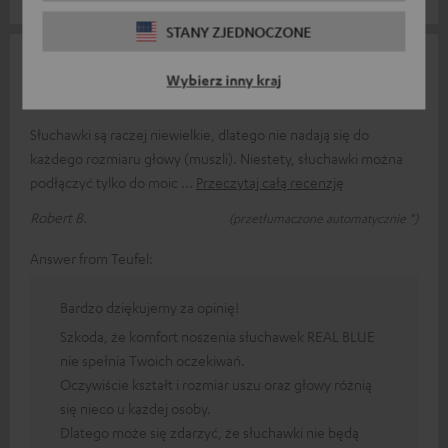
STANY ZJEDNOCZONE
06.05.2026
Wybierz inny kraj
Ocena
Słuchawki są raczej niewielkie, dlatego nie nadają się do
każdego rozmiaru głowy (muszli). Niestety, słuchawki można
podłączyć tylko do moic
Przeczytaj całą recenzję
Robert B.
(przetłumaczone automatycznie *)
Answer from Teufel:
Bardzo dziękujemy za opinię!
Szkoda, że komfort noszenia słuchawek REAL BLUE
nie spełnia Twoich oczekiwań.
Oczywiście kształt i rozmiar uszu oraz głowy różnią
się nieco u każdej osoby.
Dlatego może się zdarzyć, że słuchawki nie będą