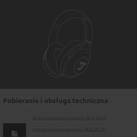
Pobieranie i obsługa techniczna
D
Skrócona instrukcja obsługi: REAL BLUE
o
Instrukcja bezpieczeństwa: REAL BLUE
k