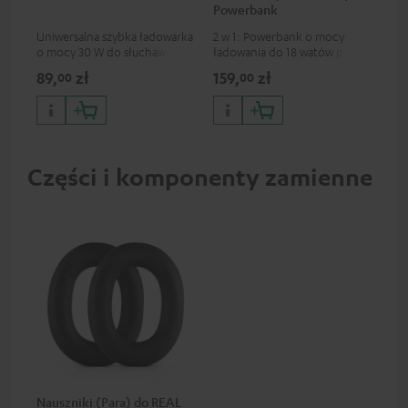
Powerbank
Uniwersalna szybka ładowarka
2 w 1: Powerbank o mocy
Uni
o mocy 30 W do słuchawek i
ładowania do 18 watów przez
60 
urządzeń przenośnych, a
USB typu C & bezprzewodowa
poł
89,
zł
159,
zł
12
00
00
także iPhone'ów marki Apple,
ładowarka o mocy ładowania
/ U
smartfonów z systemem
do 10 watów
urz
Android, tabletów i urządzeń
tak
ze złączem USB-C
urz
rob
USB
Części i komponenty zamienne
Nauszniki (Para) do REAL