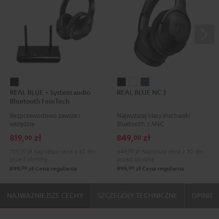
REAL
REAL
REAL
REAL
REAL BLUE + System audio
REAL BLUE NC 3
BLUE
BLUE
BLUE
BLUE
Bluetooth FeinTech
+
NC
NC
NC
Bezprzewodowo zawsze i
Najwyższej klasy słuchawki
System
3
3
3
wszędzie
Bluetooth z ANC
audio
Night
Pearl
Steel
819,
zł
849,
zł
00
00
Bluetooth
Black
White
Blue
739,
00
zł
Najniższa cena z 30 dni
649,
00
zł
Najniższa cena z 30 dni
FeinTech
przed obniżką
przed obniżką
Night
00
00
899,
zł
Cena regularna
999,
zł
Cena regularna
Black
NAJWAŻNIEJSZE CECHY
SZCZEGÓŁY TECHNICZNE
OPINIE