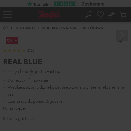
EJDŹ DO
ARTOŚCI
No
Zapi
Strona
Szukaj
Produ
główna
w
SŁUCHAWKI
SŁUCHAWKI NAUSZNE I WOKÓŁUSZNE
koszy
SALE
(532)
REAL BLUE
Dobry dźwięk jest REALny
Do muzyki, filmów i gier
Wysokie poziomy dźwiękowe, precyzyjne brzmienie, ekstremalny
bas
Czas pracy do ponad 55 godzin
Pokaż więcej
Kolor:
Night Black