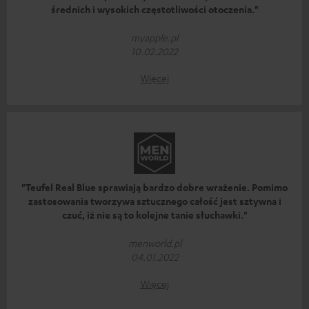
średnich i wysokich częstotliwości otoczenia."
myapple.pl
10.02.2022
Więcej
"Teufel Real Blue sprawiają bardzo dobre wrażenie. Pomimo
zastosowania tworzywa sztucznego całość jest sztywna i
czuć, iż nie są to kolejne tanie słuchawki."
menworld.pl
04.01.2022
Więcej