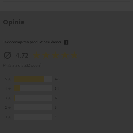
Opinie
Tak oceniają ten produkt nasi klienci
4.72
(4.72 z 5 dla 532 ocen)
5
422
4
84
3
17
2
6
1
3