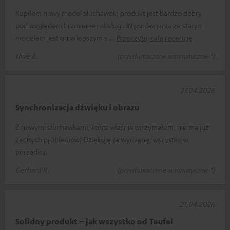
Kupiłem nowy model słuchawek; produkt jest bardzo dobry
pod względem brzmienia i obsługi. W porównaniu ze starym
modelem jest on w lepszym s
Przeczytaj całą recenzję
Uwe B.
(przetłumaczone automatycznie *)
27.04.2026
Synchronizacja dźwięku i obrazu
Z nowymi słuchawkami, które właśnie otrzymałem, nie ma już
żadnych problemów! Dziękuję za wymianę, wszystko w
porządku.
Gerhard R.
(przetłumaczone automatycznie *)
21.04.2026
Solidny produkt – jak wszystko od Teufel