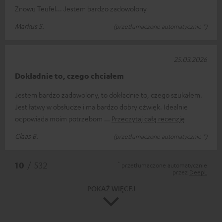
Znowu Teufel... Jestem bardzo zadowolony
Markus S.
(przetłumaczone automatycznie *)
25.03.2026
Dokładnie to, czego chciałem
Jestem bardzo zadowolony, to dokładnie to, czego szukałem.
Jest łatwy w obsłudze i ma bardzo dobry dźwięk. Idealnie
odpowiada moim potrzebom
Przeczytaj całą recenzję
Claas B.
(przetłumaczone automatycznie *)
*
10
/ 532
przetłumaczone automatycznie
przez
DeepL
POKAŻ WIĘCEJ