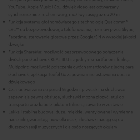
YouTube, Apple Music i Co., dźwięk video jest odtwarzany
synchronicznie z ruchem warg, możliwy zasięg aż do 20 m
Funkcja systemu głośnomówiącego z technologią Qualcomm®
cVc™ do bezprzewodowego telefonowania, rozmów przez Skype,
Facetime, sterowanie głosowe przez Google/Siri w wysokiej jakości
dźwięku
Funkcja ShareMe: możliwość bezprzewodowego połączenia
dwóch par słuchawek REAL BLUE z jednym smartfonem, funkcja
Multipoint: możliwość połączenia dwóch smartfonów z jedną parą
słuchawek, aplikacja Teufel Go zapewnia inne ustawienia obrazu
dźwiękowego
Czas odtwarzania do ponad 55 godzin, przyciski na słuchawce
zapewniają pewną obsługę, słuchawki można złożyć, etui do
transportu oraz kabel z pilotem Inline są zawarte w zestawie
Lekka i stabilna budowa, duże, miękkie, wentylowane i wymienne
nauszniki gwarantują niewielki ucisk, słuchawki nadają się do
dłuższych sesji muzycznych i dla osób noszących okulary