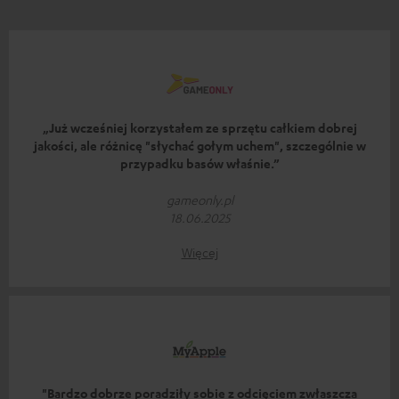
„Już wcześniej korzystałem ze sprzętu całkiem dobrej
jakości, ale różnicę "słychać gołym uchem", szczególnie w
przypadku basów właśnie.”
gameonly.pl
18.06.2025
Więcej
"Bardzo dobrze poradziły sobie z odcięciem zwłaszcza