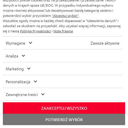
wszystkich plików cookies oraz na przekazywanie i przetwarzanie Twoich
danych w krajach spoza UE/EOG. W przypadku indywidualnego wyboru
DO
można również aktywować lub dezaktywować każdą kategorię osobno i
200 ZŁ
potwierdzić wybór przyciskiem
"Akceptuj wybór"
.
RABATU
Wszystkie zgody można w każdej chwili dopasować w "Ustawienia danych" i
odwołać ze skutkiem na przyszłość. Aby uzyskać więcej informacji, zapoznaj
się z naszą
Polityką Prywatności
i
Notą Prawną
.
Z
Wybierz swój rabat!
Wymagane
Zawsze aktywne
Zapisz się do naszego newslettera i otrzymaj rabat o
a
wartości do 200 ZŁ w ramach podziękowania.
p
Analiza
i
Marketing
REJES
EMAIL
s
WIDGET
z
Personalizacja
s
Zewnętrzne treści
i
ę
ZAAKCEPTUJ WSZYSTKO
d
Rozpoc
POTWIERDŹ WYBÓR
czat
o