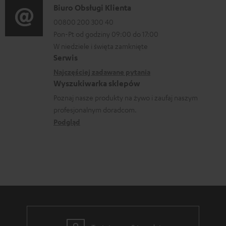
i
t
o
D
Biuro Obsługi Klienta
c
a
.
r
a
00800 200 300 40
j
s
m
Pon-Pt od godziny 09:00 do 17:00
n
e
u
a
W niedziele i święta zamknięte
e
o
Serwis
p
c
k
w
Najczęściej zadawane pytania
p
j
o
Wyszukiwarka sklepów
y
o
e
n
Poznaj nasze produkty na żywo i zaufaj naszym
s
r
d
profesjonalnym doradcom.
t
y
t
o
Podgląd
a
ł
.
t
k
c
l
y
t
e
i
c
o
n
z
w
k
ą
e
s
c