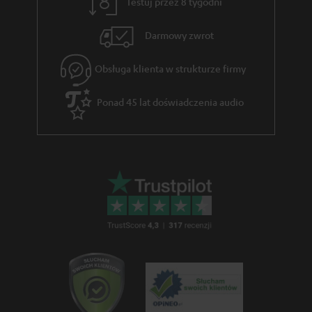
.
e
Testuj przez 8 tygodni
t
g
Darmowy zwrot
i
w
t
a
Obsługa klienta w strukturze firmy
l
r
Ponad 45 lat doświadczenia audio
e
a
_
n
h
c
i
j
d
i
d
e
n