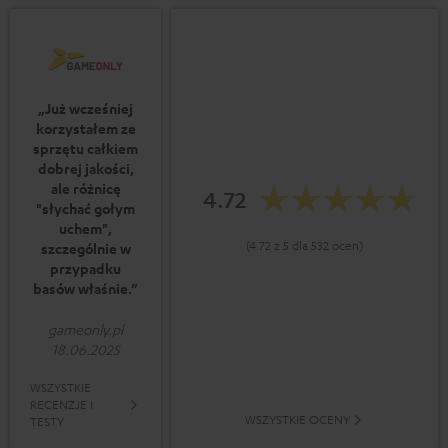
„Już wcześniej
korzystałem ze
sprzętu całkiem
dobrej jakości,
ale różnicę
4.72
"słychać gołym
uchem",
(4.72 z 5 dla 532 ocen)
szczególnie w
przypadku
basów właśnie.”
gameonly.pl
18.06.2025
WSZYSTKIE
RECENZJE I
WSZYSTKIE OCENY
TESTY