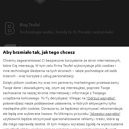
Blog Teufel
Technologie audio, Trendy hi-fi, Porady i wskazówki
Serwis
Aby brzmiało tak, jak tego chcesz
Często zadawane pytania
Chcemy zagwarantować Ci bezpieczne korzystanie ze stron internetowych,
Kontakt
które Cię interesują. W tym celu firma Teufel wykorzystuje pliki cookies i
Zwroty
inne technologie śledzenia na tych stronach – także pochodzące od osób
Śledzenie wysyłki
trzecich - oraz korzysta z usług personalizacji.
Dzięki plikom cookies my oraz inni partnerzy marketingowi przetwarzamy
Twoje dane i dowiadujemy się, czym się interesujesz, poprzez Twoje
Znajdź sklep
zachowanie na naszej stronie internetowej i informacje z Twojego
Przetestuj nasze produkty na własnych uszach i zaufaj
urządzenia końcowego. To Ty decydujesz: Klikając na
"Odrzuć wszystko"
,
potwierdzasz nasze podstawowe ustawienia, w których aktywujemy tylko
naszym profesjonalnym doradcom.
niezbędne pliki cookies. Oznacza to, że będziesz otrzymywać rekomendacje,
ale będą one wybierane losowo. Po kliknięciu przycisku
"Akceptuj wszystko"
użytkownik będzie otrzymywał spersonalizowane reklamy i treści, które są
dla niego naprawdę istotne. W tym miejscu wyrażasz zgodę na wykorzystanie