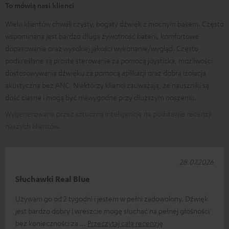
To mówią nasi klienci
Wielu klientów chwali czysty, bogaty dźwięk z mocnym basem. Często
wspominana jest bardzo długa żywotność baterii, komfortowe
dopasowanie oraz wysokiej jakości wykonanie/wygląd. Często
podkreślane są proste sterowanie za pomocą joysticka, możliwości
dostosowywania dźwięku za pomocą aplikacji oraz dobra izolacja
akustyczna bez ANC. Niektórzy klienci zauważają, że nauszniki są
dość ciasne i mogą być niewygodne przy dłuższym noszeniu.
Wygenerowane przez sztuczną inteligencję na podstawie recenzji
naszych klientów.
28.07.2026
Słuchawki Real Blue
Używam go od 2 tygodni i jestem w pełni zadowolony. Dźwięk
jest bardzo dobry i wreszcie mogę słuchać na pełnej głośności
bez konieczności za
Przeczytaj całą recenzję