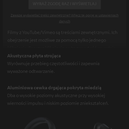
WYRAŹ ZGODĘ RAZ I WYŚWIETLAJ
Zawsze wyświetlać treści zewnętrzne? Włącz tę opcję w ustawieniach
danych
Filmy z YouTube/Vimeo są treściami zewnętrznymi. Ich
obejrzenie jest możliwe za pomocą tylko jednego
kliknięcia. Poprzez kliknięcie na tę zawartość, wyrażają
Państwo zgodę na wyświetlenie tych treści. Może to
Akustyczna płyta strojąca
skutkować przekazywaniem danych osobowych do
Wyrównuje przebieg częstotliwości i zapewnia
innych platform. Więcej informacji na ten temat znajdą
wyważone odtwarzanie.
Państwo w naszej
Polityce Prywatności
.
Aluminiowa cewka drgająca pokryta miedzią
Dba o wysokie poziomy akustyczne przy wysokiej
wierności impulsu i niskim poziomie zniekształceń.