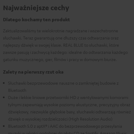
Najważniejsze cechy
Dlatego kochamy ten produkt
Zaktualizowaliśmy te wielokrotnie nagradzane i wszechstronne
słuchawki. Teraz gwarantują one dłuższy czas odtwarzania oraz
najlepszy dźwięk w swojej klasie. REAL BLUE to słuchawki, które
zawsze pasują i zachwycą każdego: idealne do odtwarzania każdego
gatunku muzycznego, gier, filmów i pracy w domowym biurze.
Zalety na pierwszy rzut oka
Słuchawki bezprzewodowe nauszne o zamkniętej budowie z
Bluetooth
Duże i lekkie liniowe przetworniki HD z wentylowanymi komorami
tylnymi zapewniają wysokie poziomy akustyczne, precyzyjny obraz
dźwiękowy, niezwykle głębokie basy, słuchawki odtwarzają również
dźwięk o wysokiej rozdzielczości (High Resolution Audio)
Bluetooth 5.0 z aptX® i AAC do bezprzewodowego przesyłania
muzyki w jakości podobnej do płyty CD ze Spotify, Amazon Music,