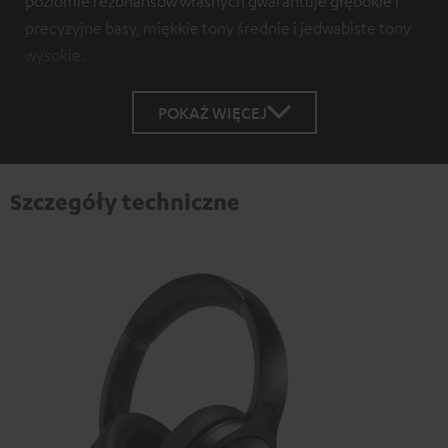
poziomie rezonansów własnych gwarantuje głębokie i
precyzyjne basy, miękkie tony średnie i jedwabiste tony
wysokie.
POKAŻ WIĘCEJ
Szczegóły techniczne