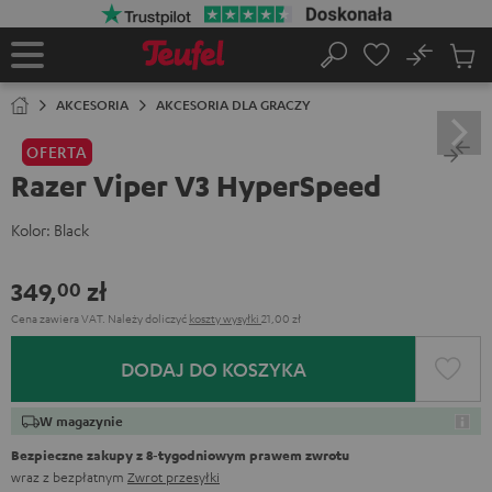
EJDŹ DO
ARTOŚCI
No
Zapi
Strona
Szukaj
Produ
główna
w
AKCESORIA
AKCESORIA DLA GRACZY
koszy
OFERTA
Razer Viper V3 HyperSpeed
Kolor:
Black
349,
zł
00
Cena zawiera VAT.
Należy doliczyć
koszty wysyłki
21,00 zł
DODAJ DO KOSZYKA
W magazynie
Bezpieczne zakupy z 8‑tygodniowym prawem zwrotu
wraz z bezpłatnym
Zwrot przesyłki