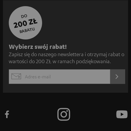
DO
200 ZŁ
RABATU
Z
Wybierz swój rabat!
Zapisz się do naszego newslettera i otrzymaj rabat o
a
wartości do 200 ZŁ w ramach podziękowania.
p
i
REJES
EMAIL
s
WIDGET
z
s
i
ę
d