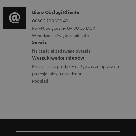
p
a
o
o
D
Biuro Obsługi Klienta
c
r
b
a
00800 200 300 40
j
m
Pon-Pt od godziny 09:00 do 17:00
r
n
e
a
W niedziele i święta zamknięte
a
e
o
Serwis
c
n
k
w
Najczęściej zadawane pytania
j
i
o
Wyszukiwarka sklepów
y
e
a
n
Poznaj nasze produkty na żywo i zaufaj naszym
s
d
profesjonalnym doradcom.
t
y
o
Podgląd
a
ł
t
k
c
y
t
e
c
o
z
w
ą
e
c