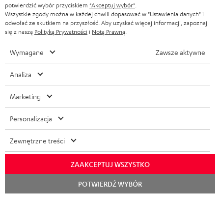
KORZYŚCI
potwierdzić wybór przyciskiem
"Akceptuj wybór"
.
Wszystkie zgody można w każdej chwili dopasować w "Ustawienia danych" i
FRANCJA
GŁOŚNIKI
odwołać ze skutkiem na przyszłość. Aby uzyskać więcej informacji, zapoznaj
TEUFEL STORY
się z naszą
Polityką Prywatności
i
Notą Prawną
.
POLSKA
ULTIMA
ZARZĄD
Wymagane
Zawsze aktywne
SŁUCHAWKI DOUSZNE
HISZPANIA
TROSKA O ŚRODOWISKO
Analiza
Zmiany techniczne, literówki i pomyłki zastrzeżone. Akcesoria pokazane na
FANSHOP
WARTOŚCI
zdjęciach nie wchodzą w zakres dostawy. Ewentualne opłaty za utylizację
Marketing
WŁOCHY
baterii są wliczone w cenę.
NOWOŚCI
DOSTĘPNOŚĆ BEZ BARIER
Personalizacja
STANY ZJEDNOCZONE
©2026 Lautsprecher Teufel GmbH - All rights reserved.
Zewnętrzne treści
Nota prawna
OWH
Polityka prywatności
INNE KRAJE
Ustawienia ochrony prywatności
EU Data Act
odstąp od umowy tutaj
ZAAKCEPTUJ WSZYSTKO
Rozpoc
POTWIERDŹ WYBÓR
czat