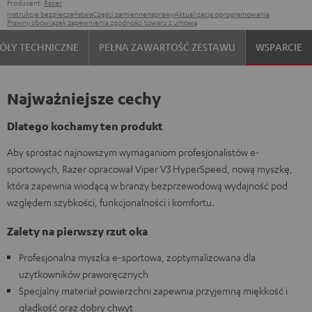
Producent:
Razer
Instrukcje bezpieczeństwa
Części zamienne
naprawy
Aktualizacja oprogramowania
Prawny obowiązek zapewnienia zgodności towaru z umową
ÓŁY TECHNICZNE
PEŁNA ZAWARTOŚĆ ZESTAWU
WSPARCIE
Najważniejsze cechy
Dlatego kochamy ten produkt
Aby sprostać najnowszym wymaganiom profesjonalistów e-
sportowych, Razer opracował Viper V3 HyperSpeed, nową myszkę,
która zapewnia wiodącą w branży bezprzewodową wydajność pod
względem szybkości, funkcjonalności i komfortu.
Zalety na pierwszy rzut oka
Profesjonalna myszka e-sportowa, zoptymalizowana dla
użytkowników praworęcznych
Specjalny materiał powierzchni zapewnia przyjemną miękkość i
gładkość oraz dobry chwyt