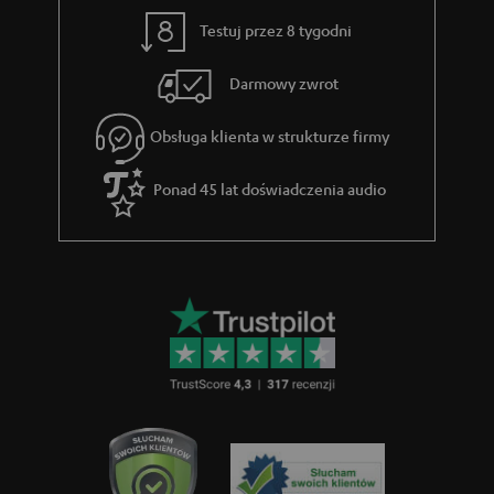
e
Testuj przez 8 tygodni
g
Darmowy zwrot
w
a
Obsługa klienta w strukturze firmy
r
Ponad 45 lat doświadczenia audio
a
n
c
j
i