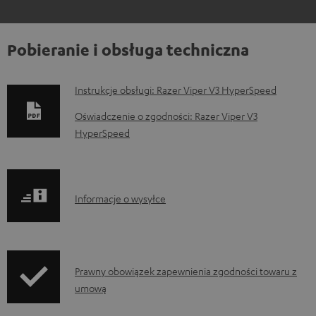
Pobieranie i obsługa techniczna
D
Instrukcje obsługi: Razer Viper V3 HyperSpeed
o
Oświadczenie o zgodności: Razer Viper V3
k
HyperSpeed
u
m
e
I
Informacje o wysyłce
n
n
t
f
y
o
I
Prawny obowiązek zapewnienia zgodności towaru z
d
r
umową
n
o
m
f