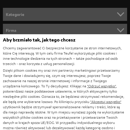
o
n
Kategorie
e
KINO DOMOWE
w
Firma
s
Aby brzmiało tak, jak tego chcesz
KOMPLETNE SYSTEMY
WSPARCIE
l
Sklepy internetowe Teufel
Chcemy zagwarantować Ci bezpieczne korzystanie ze stron internetowych,
SOUNDBARY
które Cię interesują. W tym celu firma Teufel wykorzystuje pliki cookies i
e
KARIERA
inne technologie śledzenia na tych stronach – także pochodzące od osób
NIEMCY
t
trzecich - oraz korzysta z usług personalizacji.
GŁOŚNIKI HIFI
KONTAKT PRASOWY
Dzięki plikom cookies my oraz inni partnerzy marketingowi przetwarzamy
t
AUSTRIA
Twoje dane i dowiadujemy się, czym się interesujesz, poprzez Twoje
SMART HOME
e
zachowanie na naszej stronie internetowej i informacje z Twojego
B2B
urządzenia końcowego. To Ty decydujesz: Klikając na
"Odrzuć wszystko"
,
r
potwierdzasz nasze podstawowe ustawienia, w których aktywujemy tylko
SZWAJCARIA
BLUETOOTH
BLOG
niezbędne pliki cookies. Oznacza to, że będziesz otrzymywać rekomendacje,
a
ale będą one wybierane losowo. Po kliknięciu przycisku
"Akceptuj wszystko"
SŁUCHAWKI
użytkownik będzie otrzymywał spersonalizowane reklamy i treści, które są
HOLANDIA
NEWSLETTER
dla niego naprawdę istotne. W tym miejscu wyrażasz zgodę na wykorzystanie
SŁUCHAWKI BLUETOOTH
wszystkich plików cookies oraz na przekazywanie i przetwarzanie Twoich
SKLEPY
danych w krajach spoza UE/EOG. W przypadku indywidualnego wyboru
BELGIA
można również aktywować lub dezaktywować każdą kategorię osobno i
WIEŻE HI-FI