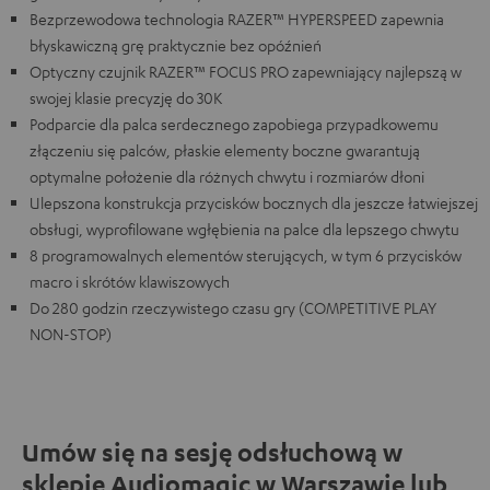
Bezprzewodowa technologia RAZER™ HYPERSPEED zapewnia
błyskawiczną grę praktycznie bez opóźnień
Optyczny czujnik RAZER™ FOCUS PRO zapewniający najlepszą w
swojej klasie precyzję do 30K
Podparcie dla palca serdecznego zapobiega przypadkowemu
złączeniu się palców, płaskie elementy boczne gwarantują
optymalne położenie dla różnych chwytu i rozmiarów dłoni
Ulepszona konstrukcja przycisków bocznych dla jeszcze łatwiejszej
obsługi, wyprofilowane wgłębienia na palce dla lepszego chwytu
8 programowalnych elementów sterujących, w tym 6 przycisków
macro i skrótów klawiszowych
Do 280 godzin rzeczywistego czasu gry (COMPETITIVE PLAY
NON-STOP)
Umów się na sesję odsłuchową w
sklepie Audiomagic w Warszawie lub