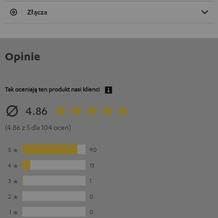
Złącza
Opinie
Tak oceniają ten produkt nasi klienci
4.86
(4.86 z 5 dla 104 ocen)
5
90
4
13
3
1
2
0
1
0