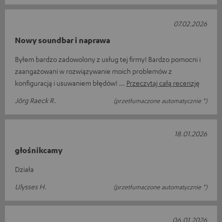
07.02.2026
Nowy soundbar i naprawa
Byłem bardzo zadowolony z usług tej firmy! Bardzo pomocni i
zaangażowani w rozwiązywanie moich problemów z
konfiguracją i usuwaniem błędów!
Przeczytaj całą recenzję
Jörg Raeck R.
(przetłumaczone automatycznie *)
18.01.2026
głośnikcamy
Działa
Ulysses H.
(przetłumaczone automatycznie *)
06.01.2026