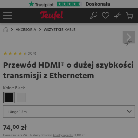
EJDŹ DO
ARTOŚCI
No
Zapi
Strona
Szukaj
Produ
główna
w
AKCESORIA
WSZYSTKIE KABLE
koszy
(104)
Przewód HDMI® o dużej szybkości
transmisji z Ethernetem
Kolor:
Black
Black
White
74,
zł
00
Cena zawiera VAT.
Należy doliczyć
koszty wysyłki
13,00 zł