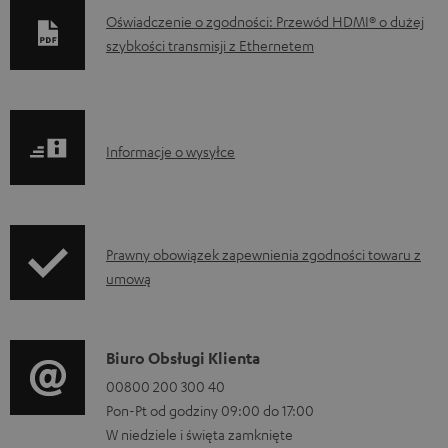
D
Oświadczenie o zgodności: Przewód HDMI® o dużej
szybkości transmisji z Ethernetem
o
k
u
m
I
Informacje o wysyłce
e
n
n
f
t
o
I
Prawny obowiązek zapewnienia zgodności towaru z
y
r
umową
n
d
m
f
o
a
o
p
D
Biuro Obsługi Klienta
c
r
o
a
00800 200 300 40
j
m
b
Pon-Pt od godziny 09:00 do 17:00
n
e
a
W niedziele i święta zamknięte
r