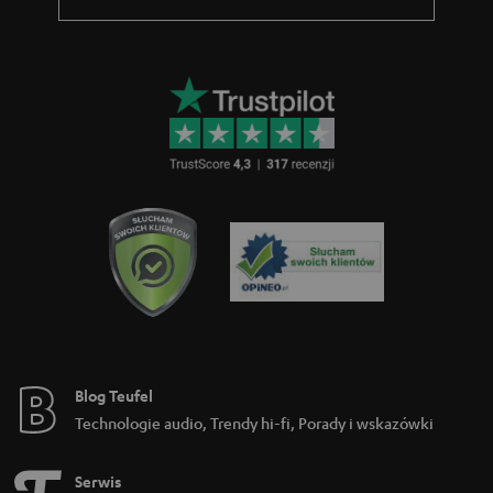
r
a
n
c
j
i
Blog Teufel
Technologie audio, Trendy hi-fi, Porady i wskazówki
Serwis