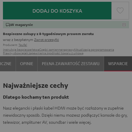
DODAJ DO KOSZYKA
W magazynie
Bezpieczne zakupy z 8‑tygodniowym prawem zwrotu
wraz z bezpłatnym
Zwrot przesyłki
Producent:
Teufel
Instrukcje bezpieczeństwa
Części zamienne
naprawy
Aktualizacja oprogramowania
Prawny obowiązek zapewnienia zgodności towaru z umową
ICZNE
OPINIE
PEŁNA ZAWARTOŚĆ ZESTAWU
WSPARCIE
Najważniejsze cechy
Dlatego kochamy ten produkt
Nasz elegancki i płaski kabel HDMI może być rozłożony w zupełnie
niewidoczny sposób. Dzięki niemu możesz podłączyć konsole do gry,
telewizor, amplituner AV, soundbar i wiele więcej.