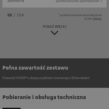
Manfred M.
(przetłumaczone automatycznie *)
*
10
/ 104
przetłumaczone automatycznie
przez
DeepL
POKAŻ WIĘCEJ
Pełna zawartość zestawu
Przewód HDMI® o dużej szybkości transmisji z Ethernetem
Pobieranie i obsługa techniczna