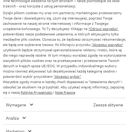
inne technologie śledzenia na tych stronach – także pochodzące od osób
NIEMCY
t
trzecich - oraz korzysta z usług personalizacji.
GŁOŚNIKI HIFI
KONTAKT PRASOWY
Dzięki plikom cookies my oraz inni partnerzy marketingowi przetwarzamy
t
AUSTRIA
Twoje dane i dowiadujemy się, czym się interesujesz, poprzez Twoje
SMART HOME
e
zachowanie na naszej stronie internetowej i informacje z Twojego
B2B
urządzenia końcowego. To Ty decydujesz: Klikając na
"Odrzuć wszystko"
,
r
SZWAJCARIA
BLUETOOTH
potwierdzasz nasze podstawowe ustawienia, w których aktywujemy tylko
BLOG
niezbędne pliki cookies. Oznacza to, że będziesz otrzymywać rekomendacje,
a
ale będą one wybierane losowo. Po kliknięciu przycisku
"Akceptuj wszystko"
SŁUCHAWKI
użytkownik będzie otrzymywał spersonalizowane reklamy i treści, które są
HOLANDIA
NEWSLETTER
dla niego naprawdę istotne. W tym miejscu wyrażasz zgodę na wykorzystanie
SŁUCHAWKI BLUETOOTH
wszystkich plików cookies oraz na przekazywanie i przetwarzanie Twoich
SKLEPY
danych w krajach spoza UE/EOG. W przypadku indywidualnego wyboru
BELGIA
można również aktywować lub dezaktywować każdą kategorię osobno i
WIEŻE HI-FI
KORZYŚCI
potwierdzić wybór przyciskiem
"Akceptuj wybór"
.
Wszystkie zgody można w każdej chwili dopasować w "Ustawienia danych" i
FRANCJA
GŁOŚNIKI
odwołać ze skutkiem na przyszłość. Aby uzyskać więcej informacji, zapoznaj
TEUFEL STORY
się z naszą
Polityką Prywatności
i
Notą Prawną
.
POLSKA
ULTIMA
ZARZĄD
Wymagane
Zawsze aktywne
SŁUCHAWKI DOUSZNE
HISZPANIA
TROSKA O ŚRODOWISKO
Analiza
Zmiany techniczne, literówki i pomyłki zastrzeżone. Akcesoria pokazane na
FANSHOP
WARTOŚCI
zdjęciach nie wchodzą w zakres dostawy. Ewentualne opłaty za utylizację
Marketing
WŁOCHY