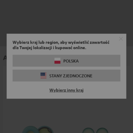
Wybierz kraj lub region, aby wyświetlić zawartość
dla Twojej lokalizacji i kupować online.
Akcesoria
POLSKA
STANY ZJEDNOCZONE
Niezbędne akcesoria są zawarte w zestawie.
Wybierz inny kraj
Inne akcesoria