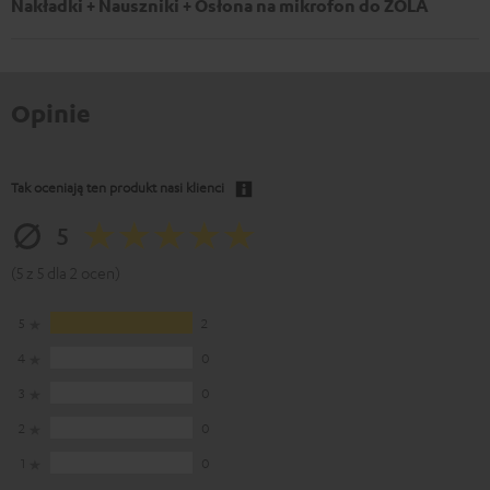
Nakładki + Nauszniki + Osłona na mikrofon do ZOLA
Opinie
Tak oceniają ten produkt nasi klienci
5
(5 z 5 dla 2 ocen)
5
2
4
0
3
0
2
0
1
0