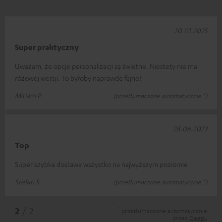
20.01.2025
Super praktyczny
Uważam, że opcje personalizacji są świetne. Niestety nie ma
różowej wersji. To byłoby naprawdę fajne!
Miriam P.
(przetłumaczone automatycznie *)
28.06.2023
Top
Super szybka dostawa wszystko na najwyższym poziomie
Stefan S.
(przetłumaczone automatycznie *)
*
2
/ 2
przetłumaczone automatycznie
przez
DeepL