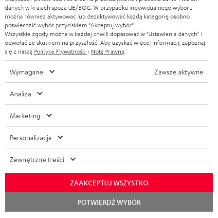
SKLEPY
danych w krajach spoza UE/EOG. W przypadku indywidualnego wyboru
BELGIA
można również aktywować lub dezaktywować każdą kategorię osobno i
WIEŻE HI-FI
KORZYŚCI
potwierdzić wybór przyciskiem
"Akceptuj wybór"
.
Wszystkie zgody można w każdej chwili dopasować w "Ustawienia danych" i
FRANCJA
GŁOŚNIKI
odwołać ze skutkiem na przyszłość. Aby uzyskać więcej informacji, zapoznaj
TEUFEL STORY
się z naszą
Polityką Prywatności
i
Notą Prawną
.
POLSKA
ULTIMA
ZARZĄD
Wymagane
Zawsze aktywne
SŁUCHAWKI DOUSZNE
HISZPANIA
TROSKA O ŚRODOWISKO
Analiza
Zmiany techniczne, literówki i pomyłki zastrzeżone. Akcesoria pokazane na
FANSHOP
WARTOŚCI
zdjęciach nie wchodzą w zakres dostawy. Ewentualne opłaty za utylizację
Marketing
WŁOCHY
baterii są wliczone w cenę.
NOWOŚCI
DOSTĘPNOŚĆ BEZ BARIER
Personalizacja
STANY ZJEDNOCZONE
©2026 Lautsprecher Teufel GmbH - All rights reserved.
Zewnętrzne treści
Nota prawna
OWH
Polityka prywatności
INNE KRAJE
Ustawienia ochrony prywatności
EU Data Act
odstąp od umowy tutaj
ZAAKCEPTUJ WSZYSTKO
Rozpoc
POTWIERDŹ WYBÓR
czat