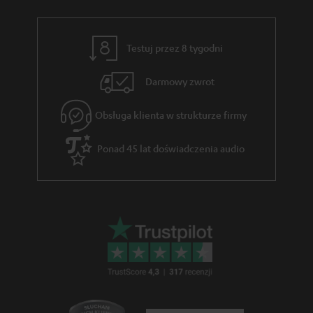
t
e
c
o
z
w
Testuj przez 8 tygodni
ą
e
c
Darmowy zwrot
e
Obsługa klienta w strukturze firmy
g
w
Ponad 45 lat doświadczenia audio
a
r
a
n
c
j
i