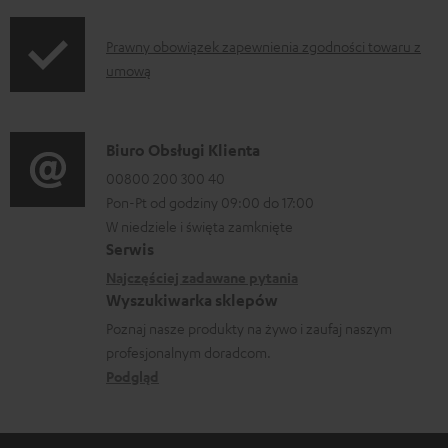
d
f
o
o
I
Prawny obowiązek zapewnienia zgodności towaru z
p
r
umową
n
o
m
f
b
a
o
r
D
Biuro Obsługi Klienta
c
r
a
a
00800 200 300 40
j
m
Pon-Pt od godziny 09:00 do 17:00
n
n
e
a
W niedziele i święta zamknięte
i
e
o
Serwis
c
a
k
w
Najczęściej zadawane pytania
j
o
Wyszukiwarka sklepów
y
e
n
Poznaj nasze produkty na żywo i zaufaj naszym
s
d
profesjonalnym doradcom.
t
y
o
Podgląd
a
ł
t
k
c
y