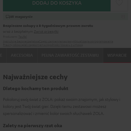
DODAJ DO KOSZYKA
W magazynie
Bezpieczne zakupy z 8‑tygodniowym prawem zwrotu
wraz z bezpłatnym
Zwrot przesyłki
Producent:
Teufel
Instrukcje bezpieczeństwa
Części zamienne
naprawy
Aktualizacja oprogramowania
Prawny obowiązek zapewnienia zgodności towaru z umową
IE
AKCESORIA
PEŁNA ZAWARTOŚĆ ZESTAWU
WSPARCIE
Najważniejsze cechy
Dlatego kochamy ten produkt
Pokoloruj swój świat z ZOLA: pokaż swoim znajomym, jak stylowy i
kolory jest Twój świat gier. Dzięki temu zestawowi możesz
spersonalizować i zmienić kolor swoich słuchawek ZOLA.
Zalety na pierwszy rzut oka