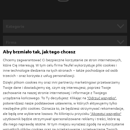
d
o
n
Kategorie
e
KINO DOMOWE
w
Firma
s
Aby brzmiało tak, jak tego chcesz
KOMPLETNE SYSTEMY
WSPARCIE
l
Sklepy internetowe Teufel
Chcemy zagwarantować Ci bezpieczne korzystanie ze stron internetowych,
SOUNDBARY
które Cię interesują. W tym celu firma Teufel wykorzystuje pliki cookies i
e
KARIERA
inne technologie śledzenia na tych stronach – także pochodzące od osób
NIEMCY
t
trzecich - oraz korzysta z usług personalizacji.
GŁOŚNIKI HIFI
KONTAKT PRASOWY
Dzięki plikom cookies my oraz inni partnerzy marketingowi przetwarzamy
t
AUSTRIA
Twoje dane i dowiadujemy się, czym się interesujesz, poprzez Twoje
SMART HOME
e
zachowanie na naszej stronie internetowej i informacje z Twojego
B2B
urządzenia końcowego. To Ty decydujesz: Klikając na
"Odrzuć wszystko"
,
r
SZWAJCARIA
potwierdzasz nasze podstawowe ustawienia, w których aktywujemy tylko
BLUETOOTH
BLOG
niezbędne pliki cookies. Oznacza to, że będziesz otrzymywać rekomendacje,
a
ale będą one wybierane losowo. Po kliknięciu przycisku
"Akceptuj wszystko"
SŁUCHAWKI
użytkownik będzie otrzymywał spersonalizowane reklamy i treści, które są
HOLANDIA
NEWSLETTER
dla niego naprawdę istotne. W tym miejscu wyrażasz zgodę na wykorzystanie
SŁUCHAWKI BLUETOOTH
wszystkich plików cookies oraz na przekazywanie i przetwarzanie Twoich