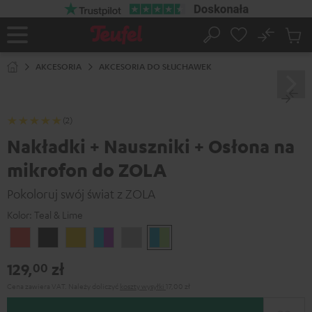
EJDŹ DO
ARTOŚCI
No
Zapi
Strona
Szukaj
Produ
główna
w
AKCESORIA
AKCESORIA DO SŁUCHAWEK
koszy
(2)
Nakładki + Nauszniki + Osłona na
mikrofon do ZOLA
Pokoloruj swój świat z ZOLA
Kolor:
Teal & Lime
Coral
Dark
Golden
Grape
Light
Teal
Red
Gray
Amber
&
Gray
&
129,
zł
00
Aqua
Lime
Cena zawiera VAT.
Należy doliczyć
koszty wysyłki
17,00 zł