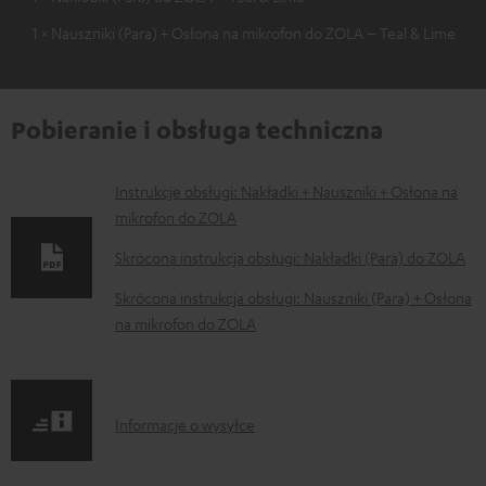
1 × Nauszniki (Para) + Osłona na mikrofon do ZOLA – Teal & Lime
Pobieranie i obsługa techniczna
D
Instrukcje obsługi: Nakładki + Nauszniki + Osłona na
mikrofon do ZOLA
o
k
Skrócona instrukcja obsługi: Nakładki (Para) do ZOLA
u
Skrócona instrukcja obsługi: Nauszniki (Para) + Osłona
m
na mikrofon do ZOLA
e
n
t
I
Informacje o wysyłce
y
n