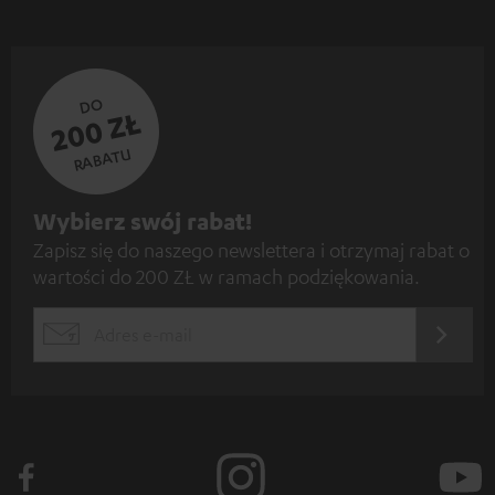
DO
200 ZŁ
RABATU
Z
Wybierz swój rabat!
Zapisz się do naszego newslettera i otrzymaj rabat o
a
wartości do 200 ZŁ w ramach podziękowania.
p
i
REJES
EMAIL
s
WIDGET
z
s
i
ę