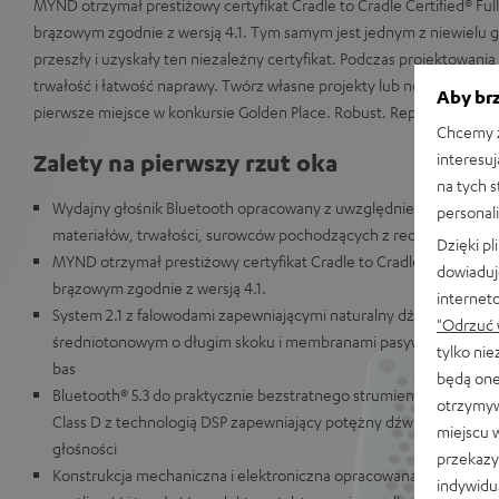
MYND otrzymał prestiżowy certyfikat Cradle to Cradle Certified® Fu
brązowym zgodnie z wersją 4.1. Tym samym jest jednym z niewielu g
przeszły i uzyskały ten niezależny certyfikat. Podczas projektowani
trwałość i łatwość naprawy. Twórz własne projekty lub nowe funkcj
Aby brz
pierwsze miejsce w konkursie Golden Place. Robust. Repair. Recycle.
Chcemy z
Zalety na pierwszy rzut oka
interesuj
na tych 
Wydajny głośnik Bluetooth opracowany z uwzględnieniem efekt
personali
materiałów, trwałości, surowców pochodzących z recyklingu i naj
Dzięki p
MYND otrzymał prestiżowy certyfikat Cradle to Cradle Certified® 
dowiaduj
brązowym zgodnie z wersją 4.1.
internet
System 2.1 z falowodami zapewniającymi naturalny dźwięk stereo,
"Odrzuć 
średniotonowym o długim skoku i membranami pasywnymi zapew
tylko ni
bas
będą one
Bluetooth® 5.3 do praktycznie bezstratnego strumieniowania mu
otrzymyw
Class D z technologią DSP zapewniający potężny dźwięk przy nis
miejscu 
głośności
przekazy
Konstrukcja mechaniczna i elektroniczna opracowana specjalnie p
indywidu