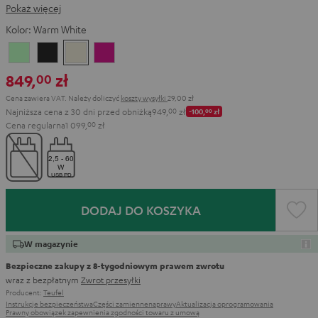
Pokaż więcej
Kolor:
Warm White
Light
Warm
Warm
Wild
Mint
Black
White
Berry
849,
zł
00
Cena zawiera VAT.
Należy doliczyć
koszty wysyłki
29,00 zł
Najniższa cena z 30 dni przed obniżką
949,
00
zł
-100,
00
zł
Cena regularna
1 099,
00
zł
DODAJ DO KOSZYKA
W magazynie
Bezpieczne zakupy z 8‑tygodniowym prawem zwrotu
wraz z bezpłatnym
Zwrot przesyłki
Producent:
Teufel
Instrukcje bezpieczeństwa
Części zamienne
naprawy
Aktualizacja oprogramowania
Prawny obowiązek zapewnienia zgodności towaru z umową