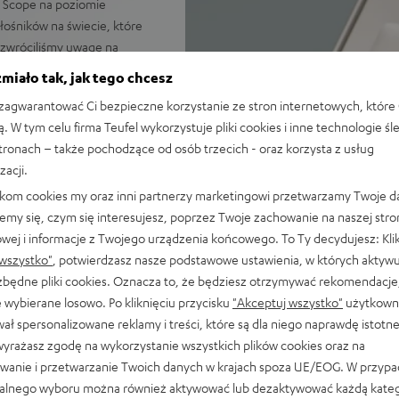
ll Scope na poziomie
łośników na świecie, które
a zwróciliśmy uwagę na
e. MYND zdobył również
miało tak, jak tego chcesz
agwarantować Ci bezpieczne korzystanie ze stron internetowych, które 
ą. W tym celu firma Teufel wykorzystuje pliki cookies i inne technologie śl
stronach – także pochodzące od osób trzecich - oraz korzysta z usług
ywnego wykorzystania
zacji.
wyższej klasy dźwięku
likom cookies my oraz inni partnerzy marketingowi przetwarzamy Twoje d
Full Scope na poziomie
emy się, czym się interesujesz, poprzez Twoje zachowanie na naszej stro
owej i informacje z Twojego urządzenia końcowego. To Ty decydujesz: Klik
 przetwornikiem nisko-
wszystko"
, potwierdzasz nasze podstawowe ustawienia, w których aktyw
niającymi mocny, głęboki
ezbędne pliki cookies. Oznacza to, że będziesz otrzymywać rekomendacje,
 wybierane losowo. Po kliknięciu przycisku
"Akceptuj wszystko"
użytkowni
zyki, wydajny wzmacniacz
ał spersonalizowane reklamy i treści, które są dla niego naprawdę istotn
kim i wysokim poziomie
wyrażasz zgodę na wykorzystanie wszystkich plików cookies oraz na
wanie i przetwarzanie Twoich danych w krajach spoza UE/EOG. W przyp
rzez firmę Teufel gwarantuje
alnego wyboru można również aktywować lub dezaktywować każdą kateg