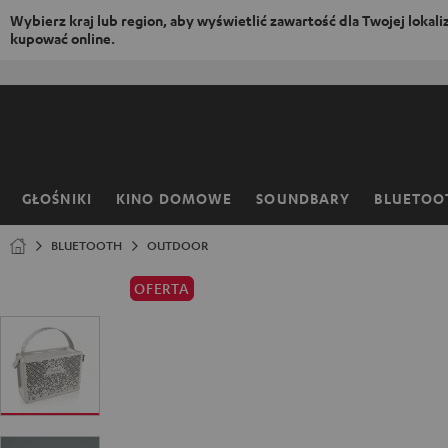
Wybierz kraj lub region, aby wyświetlić zawartość dla Twojej lokaliza
kupować online.
EJDŹ DO
ARTOŚCI
GŁOŚNIKI
KINO DOMOWE
SOUNDBARY
BLUETOO
Strona
główna
BLUETOOTH
OUTDOOR
OFERTA