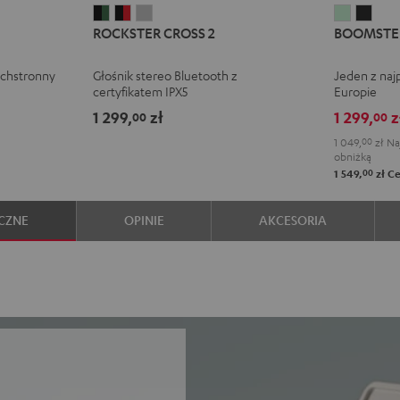
ROCKSTER
ROCKSTER
ROCKSTER
BOOMST
BOO
ROCKSTER CROSS 2
BOOMSTE
CROSS
CROSS
CROSS
4
4
2
2
2
Mint
Nigh
echstronny
Głośnik stereo Bluetooth z
Jeden z naj
Black
Black
Light
Green
Blac
certyfikatem IPX5
Europie
&
&
Gray
1 299,
zł
1 299,
z
00
00
Green
Red
1 049,
00
zł
Naj
obniżką
00
1 549,
zł
Ce
CZNE
OPINIE
AKCESORIA