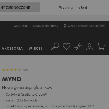
Wybierz inny kraj
ANY ZJEDNOCZONE
WSPARCIE
ZAMÓW NA FIRMĘ
WYSZUKIWARKA SKLEPÓW
No
AKCESORIA
WIĘCEJ
Szukaj
Moje
Produkt
konto
w
koszyk
(109)
MYND
Nowa generacja głośników
Certyfikat Cradle to Cradle®
System 2.1 z falowodami
Projekt typu open source, ochrona przed wodą i pyłem IP67