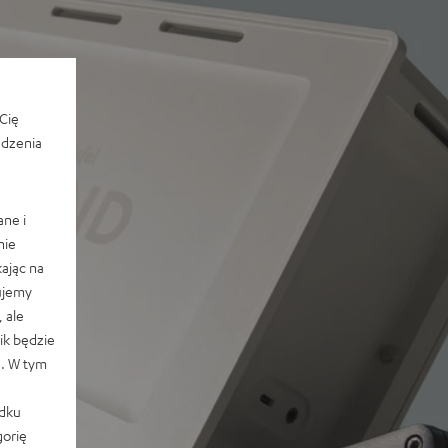
Cię
edzenia
ane i
nie
ając na
ujemy
 ale
k będzie
e. W tym
adku
orię