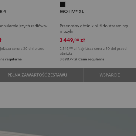
ER
MSTER
MOTIV®
R 4
MOTIV® XL
XL
t
Black
popularniejszych radiów w
Przenośny głośnik hi-fi do streamingu
k
muzyki
ł
3 449,
zł
00
niższa cena z 30 dni przed
2 549,
00
zł
Najniższa cena z 30 dni przed
obniżką
00
na regularna
3 899,
zł
Cena regularna
PEŁNA ZAWARTOŚĆ ZESTAWU
WSPARCIE