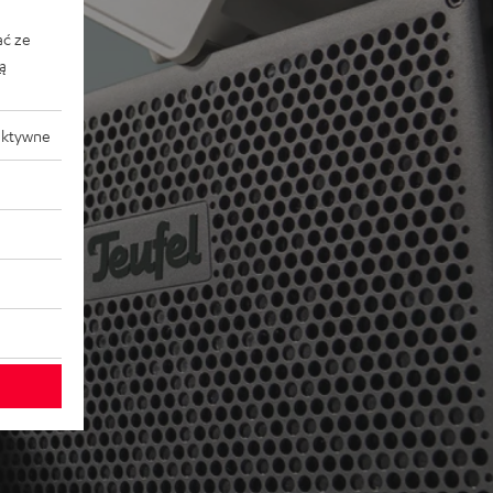
ać ze
ką
aktywne