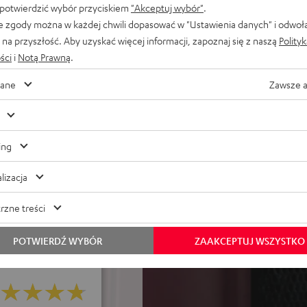
segregację wszystkich
 potwierdzić wybór przyciskiem
"Akceptuj wybór"
.
e zgody można w każdej chwili dopasować w "Ustawienia danych" i odwoł
ria: wszystkie pliki CAD,
na przyszłość. Aby uzyskać więcej informacji, zapoznaj się z naszą
Polity
stępne bezpłatnie do
ści
i
Notą Prawną
.
rty-Link umożliwia sparowanie
ane
Zawsze 
Bluetooth
odą, aplikacja Teufel Go do
wa USB do odtwarzania na
ing
e Fast Pair
lizacja
rzne treści
POTWIERDŹ WYBÓR
ZAAKCEPTUJ WSZYSTKO