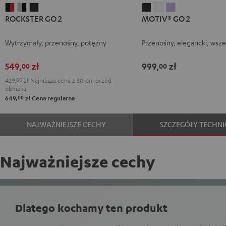
ROCKSTER
ROCKSTER
ROCKSTER
MOTIV®
MOTIV®
MOTIV®
ROCKSTER GO 2
MOTIV® GO 2
GO
GO
GO
GO
GO
GO
2
2
2
2
2
2
Wytrzymały, przenośny, potężny
Przenośny, elegancki, wsz
Black
Gray
Night
Night
Silver
Soft
&
&
Black
Black
White
Lavender
549,
zł
999,
zł
00
00
Red
Black
429,
00
zł
Najniższa cena z 30 dni przed
obniżką
00
649,
zł
Cena regularna
NAJWAŻNIEJSZE CECHY
SZCZEGÓŁY TECHNI
Najważniejsze cechy
Dlatego kochamy ten produkt