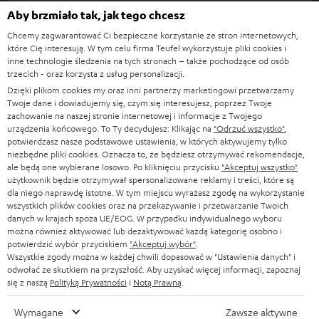
s
Aby brzmiało tak, jak tego chcesz
KOMPLETNE SYSTEMY
WSPARCIE
l
Sklepy internetowe Teufel
Chcemy zagwarantować Ci bezpieczne korzystanie ze stron internetowych,
SOUNDBARY
które Cię interesują. W tym celu firma Teufel wykorzystuje pliki cookies i
e
KARIERA
inne technologie śledzenia na tych stronach – także pochodzące od osób
NIEMCY
t
trzecich - oraz korzysta z usług personalizacji.
GŁOŚNIKI HIFI
KONTAKT PRASOWY
Dzięki plikom cookies my oraz inni partnerzy marketingowi przetwarzamy
t
AUSTRIA
Twoje dane i dowiadujemy się, czym się interesujesz, poprzez Twoje
SMART HOME
e
zachowanie na naszej stronie internetowej i informacje z Twojego
B2B
urządzenia końcowego. To Ty decydujesz: Klikając na
"Odrzuć wszystko"
,
r
SZWAJCARIA
BLUETOOTH
potwierdzasz nasze podstawowe ustawienia, w których aktywujemy tylko
BLOG
niezbędne pliki cookies. Oznacza to, że będziesz otrzymywać rekomendacje,
a
ale będą one wybierane losowo. Po kliknięciu przycisku
"Akceptuj wszystko"
SŁUCHAWKI
użytkownik będzie otrzymywał spersonalizowane reklamy i treści, które są
HOLANDIA
NEWSLETTER
dla niego naprawdę istotne. W tym miejscu wyrażasz zgodę na wykorzystanie
SŁUCHAWKI BLUETOOTH
wszystkich plików cookies oraz na przekazywanie i przetwarzanie Twoich
SKLEPY
danych w krajach spoza UE/EOG. W przypadku indywidualnego wyboru
BELGIA
można również aktywować lub dezaktywować każdą kategorię osobno i
WIEŻE HI-FI
KORZYŚCI
potwierdzić wybór przyciskiem
"Akceptuj wybór"
.
Wszystkie zgody można w każdej chwili dopasować w "Ustawienia danych" i
FRANCJA
GŁOŚNIKI
odwołać ze skutkiem na przyszłość. Aby uzyskać więcej informacji, zapoznaj
TEUFEL STORY
się z naszą
Polityką Prywatności
i
Notą Prawną
.
POLSKA
ULTIMA
ZARZĄD
Wymagane
Zawsze aktywne