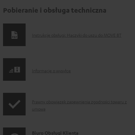
Pobieranie i obsługa techniczna
D
Instrukcje obsługi: Haczyki do uszu do MOVE BT
o
k
u
I
m
Informacje o wysyłce
n
e
f
n
o
t
I
Prawny obowiązek zapewnienia zgodności towaru z
r
y
umową
n
m
d
f
a
o
o
D
Biuro Obsługi Klienta
c
p