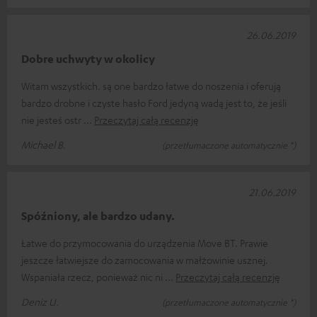
26.06.2019
Dobre uchwyty w okolicy
Witam wszystkich. są one bardzo łatwe do noszenia i oferują
bardzo drobne i czyste hasło Ford jedyną wadą jest to, że jeśli
nie jesteś ostr
Przeczytaj całą recenzję
Michael B.
(przetłumaczone automatycznie *)
21.06.2019
Spóźniony, ale bardzo udany.
Łatwe do przymocowania do urządzenia Move BT. Prawie
jeszcze łatwiejsze do zamocowania w małżowinie usznej.
Wspaniała rzecz, ponieważ nic ni
Przeczytaj całą recenzję
Deniz U.
(przetłumaczone automatycznie *)