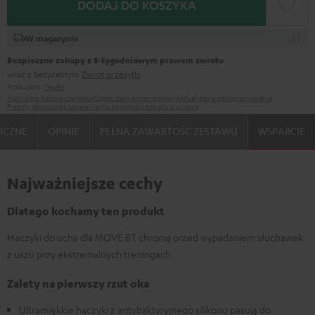
DODAJ DO KOSZYKA
W magazynie
Bezpieczne zakupy z 8‑tygodniowym prawem zwrotu
wraz z bezpłatnym
Zwrot przesyłki
Producent:
Teufel
Instrukcje bezpieczeństwa
Części zamienne
naprawy
Aktualizacja oprogramowania
Prawny obowiązek zapewnienia zgodności towaru z umową
ICZNE
OPINIE
PEŁNA ZAWARTOŚĆ ZESTAWU
WSPARCIE
Najważniejsze cechy
Dlatego kochamy ten produkt
Haczyki do ucha dla MOVE BT chronią przed wypadaniem słuchawek
z uszu przy ekstremalnych treningach
Zalety na pierwszy rzut oka
Ultramiękkie haczyki z antybaktyryjnego silikonu pasują do