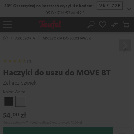
EJDŹ DO
50% Oszczędzaj na kosztach wysyłki z kodem:
VKF-72F
ARTOŚCI
05
D
:
17
H
:
52
M
:
42
S
No
Zapi
Strona
Szukaj
Produ
główna
w
AKCESORIA
AKCESORIA DO SŁUCHAWEK
koszy
(13)
Haczyki do uszu do MOVE BT
Zahacz dźwięk
Kolor:
White
Black
White
54,
zł
00
Cena zawiera VAT.
Należy doliczyć
koszty wysyłki
13,00 zł