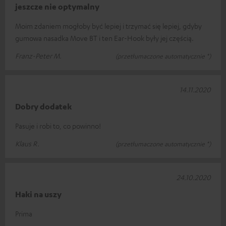
jeszcze nie optymalny
Moim zdaniem mogłoby być lepiej i trzymać się lepiej, gdyby
gumowa nasadka Move BT i ten Ear-Hook były jej częścią.
Franz-Peter M.
(przetłumaczone automatycznie *)
14.11.2020
Dobry dodatek
Pasuje i robi to, co powinno!
Klaus R.
(przetłumaczone automatycznie *)
24.10.2020
Haki na uszy
Prima