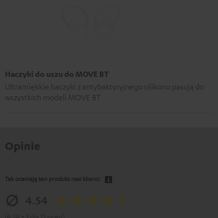
Haczyki do uszu do MOVE BT
Ultramiękkie haczyki z antybaktyryjnego silikonu pasują do
wszystkich modeli MOVE BT
Opinie
Tak oceniają ten produkt nasi klienci
4.54
(4.54 z 5 dla 13 ocen)