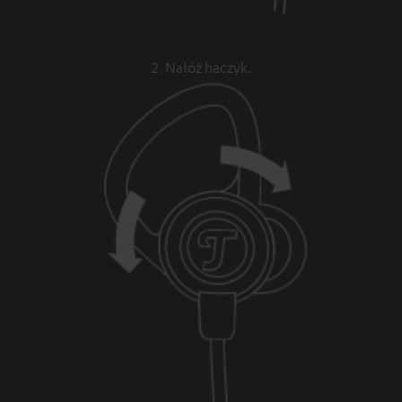
2. Nałóż haczyk.