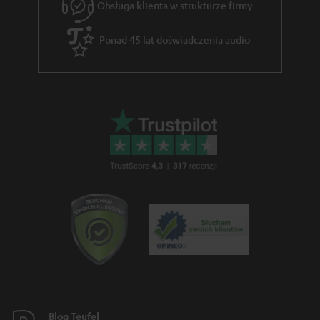
Obsługa klienta w strukturze firmy
g
w
Ponad 45 lat doświadczenia audio
a
r
a
n
c
j
i
Blog Teufel