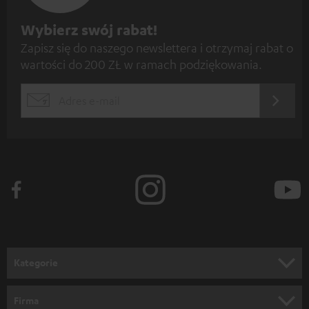
Z
Wybierz swój rabat!
Zapisz się do naszego newslettera i otrzymaj rabat o
a
wartości do 200 ZŁ w ramach podziękowania.
p
i
REJES
EMAIL
s
WIDGET
z
s
i
ę
d
o
n
Kategorie
e
KINO DOMOWE
w
Firma