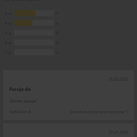
5
7
4
6
3
0
2
0
1
0
21.03.2022
Pasuje do
dobrze pasuje!
Sebastian B.
(przetłumaczone automatycznie *)
10.01.2021