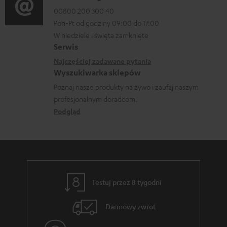
r
a
00800 200 300 40
j
o
m
Pon-Pt od godziny 09:00 do 17:00
n
e
b
a
W niedziele i święta zamknięte
e
o
r
Serwis
c
k
w
a
Najczęściej zadawane pytania
j
o
Wyszukiwarka sklepów
y
n
e
n
Poznaj nasze produkty na żywo i zaufaj naszym
s
i
d
profesjonalnym doradcom.
t
y
a
o
Podgląd
a
ł
t
k
c
y
t
e
c
o
z
w
Testuj przez 8 tygodni
ą
e
c
Darmowy zwrot
e