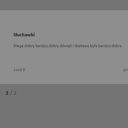
Słuchawki
Mega dobry bardzo dobry dźwięk i dostawa była bardzo dobra
Luca S.
(p
2
/ 2