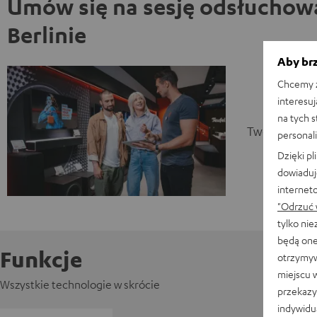
Umów się na sesję odsłuchow
Berlinie
Aby brz
Chcemy z
interesuj
na tych 
Twoja sesja 
personali
Dzięki p
dowiaduj
internet
"Odrzuć 
tylko ni
będą one
Funkcje
otrzymyw
miejscu 
Wszystkie technologie w skrócie
przekazy
indywidu