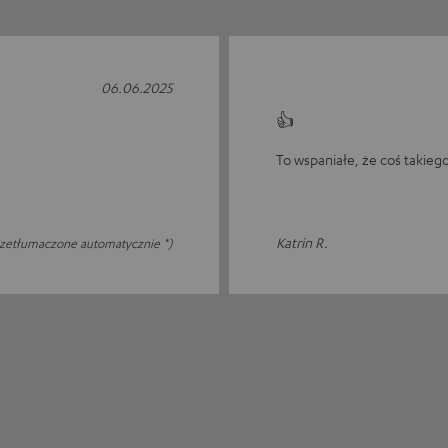
06.06.2025
👍
To wspaniałe, że coś takie
Katrin R.
rzetłumaczone automatycznie *)