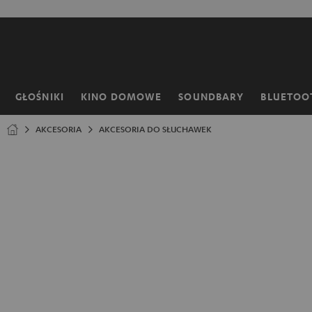
EJDŹ DO
ARTOŚCI
GŁOŚNIKI
KINO DOMOWE
SOUNDBARY
BLUETOO
Strona
główna
AKCESORIA
AKCESORIA DO SŁUCHAWEK