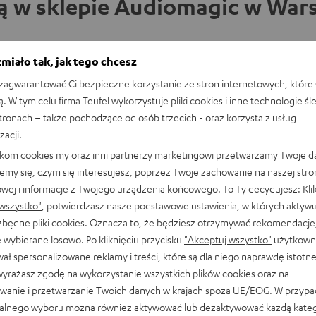
ą w sklepie Audiomagic w Wars
miało tak, jak tego chcesz
Gęsia skórka gwarantowana! Zajrzyj do sklepu
agwarantować Ci bezpieczne korzystanie ze stron internetowych, które 
naszego partnera w Warszawie lub przyjdź do
ą. W tym celu firma Teufel wykorzystuje pliki cookies i inne technologie śl
naszego sklepu w Berlinie i przetestuj nasze
stronach – także pochodzące od osób trzecich - oraz korzysta z usług
produkty na własnych uszach! Czy to
odsłuchowa
zacji.
kompaktowe słuchawki, czy systemy dźwiękowe
likom cookies my oraz inni partnerzy marketingowi przetwarzamy Twoje d
5.1 – pracownicy sklepu służą Ci pomocą i fachową
emy się, czym się interesujesz, poprzez Twoje zachowanie na naszej stro
radą. Umów się na wizytę w sklepie z doradcami i
owej i informacje z Twojego urządzenia końcowego. To Ty decydujesz: Klik
odkryj dźwięk Teufel na żywo.
wszystko"
, potwierdzasz nasze podstawowe ustawienia, w których aktyw
ezbędne pliki cookies. Oznacza to, że będziesz otrzymywać rekomendacje,
 wybierane losowo. Po kliknięciu przycisku
"Akceptuj wszystko"
użytkowni
ał spersonalizowane reklamy i treści, które są dla niego naprawdę istotn
wyrażasz zgodę na wykorzystanie wszystkich plików cookies oraz na
wanie i przetwarzanie Twoich danych w krajach spoza UE/EOG. W przyp
alnego wyboru można również aktywować lub dezaktywować każdą kateg