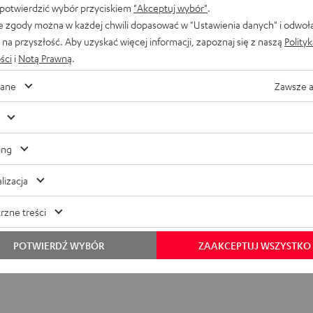
 potwierdzić wybór przyciskiem
"Akceptuj wybór"
.
e zgody można w każdej chwili dopasować w "Ustawienia danych" i odwoł
na przyszłość. Aby uzyskać więcej informacji, zapoznaj się z naszą
Polity
ści
i
Notą Prawną
.
ane
Zawsze 
 ładowania AIRY TWS 2
ing
lizacja
ymiary
rzne treści
lektronika
POTWIERDŹ WYBÓR
ZAAKCEPTUJ WSZYSTKO
łącza