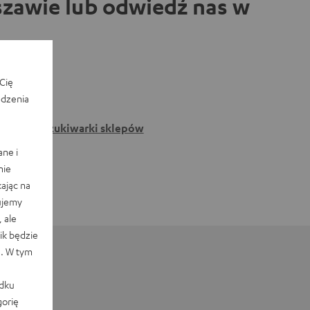
zawie lub odwiedź nas w
Cię
edzenia
Do wyszukiwarki sklepów
ane i
nie
ając na
ujemy
 ale
k będzie
e. W tym
adku
orię