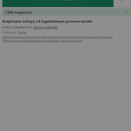
W magazynie
Bezpieczne zakupy z 8‑tygodniowym prawem zwrotu
wraz z bezpłatnym
Zwrot przesyłki
Producent:
Teufel
Instrukcje bezpieczeństwa
Części zamienne
naprawy
Aktualizacja oprogramowania
Prawny obowiązek zapewnienia zgodności towaru z umową