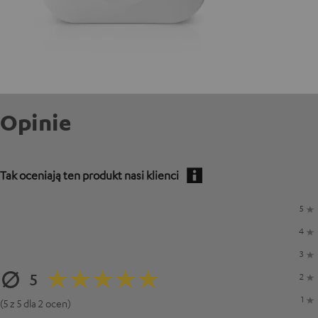
Opinie
Tak oceniają ten produkt nasi klienci
5
4
3
5
2
1
(5 z 5 dla 2 ocen)