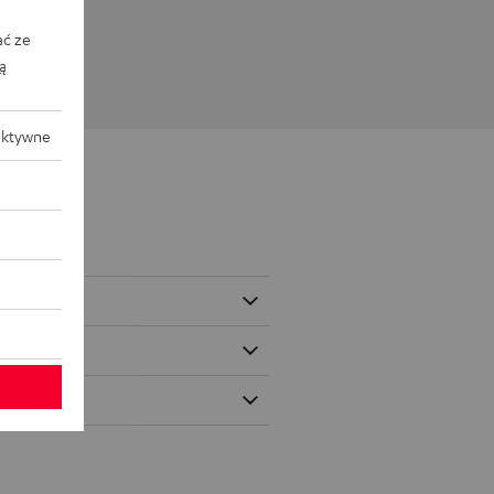
ać ze
ką
aktywne