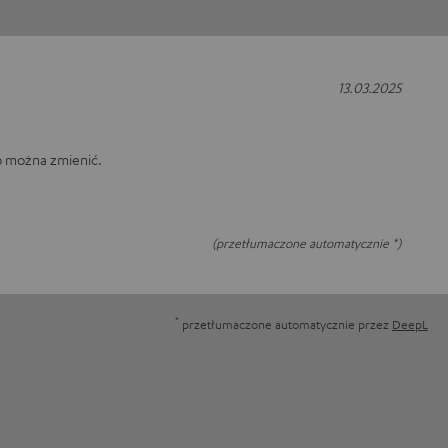
13.03.2025
go można zmienić.
(przetłumaczone automatycznie *)
*
przetłumaczone automatycznie przez
DeepL