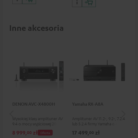
Inne akcesoria
DENON AVC-X4800H
Yamaha RX-A8A
Ya
Wysokiej klasy amplituner AV
Amplituner AV 11.2-, 9.2-, 7.2.4
Amp
9.4 o mocy wyjściowej 200 W
lub 5.2.4 firmy Yamaha o mocy
5.2
na każdy kanał, maksymalna
wyjściowej 185 W na kanał (8
wyj
8 999,
zł
17 499,
zł
12
00
00
Oferta
liczba kanałów przetwarzania
omów, 0,9% THD)
om