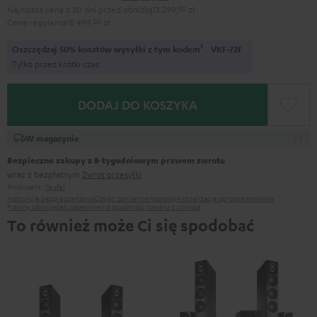
Najniższa cena z 30 dni przed obniżką
13 299,
00
zł
Cena regularna
18 499,
00
zł
1
Oszczędzaj 50% kosztów wysyłki z tym kodem
VKF-72F
Tylko przez krótki czas
DODAJ DO KOSZYKA
W magazynie
Bezpieczne zakupy z 8‑tygodniowym prawem zwrotu
wraz z bezpłatnym
Zwrot przesyłki
Producent:
Teufel
Instrukcje bezpieczeństwa
Części zamienne
naprawy
Aktualizacja oprogramowania
Prawny obowiązek zapewnienia zgodności towaru z umową
To również może Ci się spodobać