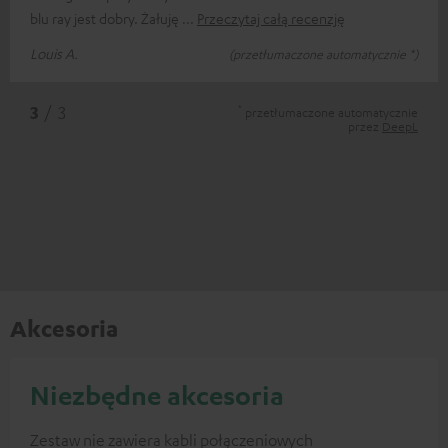
blu ray jest dobry. Żałuję
Przeczytaj całą recenzję
Louis A.
(przetłumaczone automatycznie *)
*
3
/ 3
przetłumaczone automatycznie
przez
DeepL
Akcesoria
Niezbędne akcesoria
Zestaw nie zawiera kabli połączeniowych