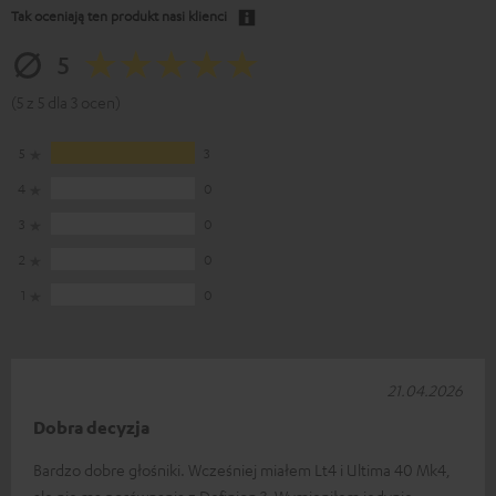
Tak oceniają ten produkt nasi klienci
5
(5 z 5 dla 3 ocen)
5
3
4
0
3
0
2
0
1
0
21.04.2026
Dobra decyzja
Bardzo dobre głośniki. Wcześniej miałem Lt4 i Ultima 40 Mk4,
ale nie ma porównania z Definion 3. Wymieniłem jedynie