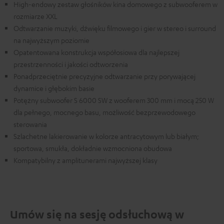
High-endowy zestaw głośników kina domowego z subwooferem w
rozmiarze XXL
Odtwarzanie muzyki, dźwięku filmowego i gier w stereo i surround
na najwyższym poziomie
Opatentowana konstrukcja współosiowa dla najlepszej
przestrzenności i jakości odtworzenia
Ponadprzeciętnie precyzyjne odtwarzanie przy porywającej
dynamice i głębokim basie
Potężny subwoofer S 6000 SW z wooferem 300 mm i mocą 250 W
dla pełnego, mocnego basu, możliwość bezprzewodowego
sterowania
Szlachetne lakierowanie w kolorze antracytowym lub białym;
sportowa, smukła, dokładnie wzmocniona obudowa
Kompatybilny z amplitunerami najwyższej klasy
Umów się na sesję odsłuchową w