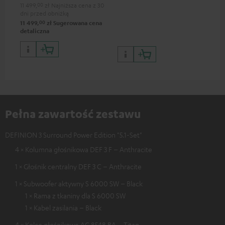
11.4
11 499,
00
zł
Najniższa cena z 30
dni przed obniżką
00
11 499,
zł
Sugerowana cena
detaliczna
Pełna zawartość zestawu
DEFINION 3 Surround Power Edition "5.1-Set"
4 × Kolumna głośnikowa DEF 3 F – Anthracite
1 × Głośnik centralny DEF 3 C – Anthracite
1 × Subwoofer aktywny S 6000 SW – Black
1 × Rama z tkaniny dla S 6000 SW
1 × Kabel zasilania – Black
4 × Kolce głośnikowe AC 8548 BA – Titan