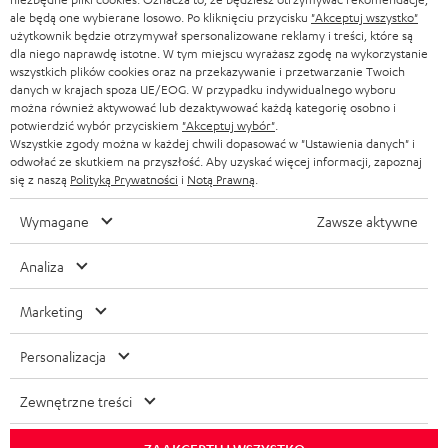
Skrócona instrukcja obsługi: Subwoofer aktywny S
ale będą one wybierane losowo. Po kliknięciu przycisku
"Akceptuj wszystko"
o
użytkownik będzie otrzymywał spersonalizowane reklamy i treści, które są
6000 SW
p
dla niego naprawdę istotne. W tym miejscu wyrażasz zgodę na wykorzystanie
wszystkich plików cookies oraz na przekazywanie i przetwarzanie Twoich
Instrukcja bezpieczeństwa: Subwoofer aktywny S
o
danych w krajach spoza UE/EOG. W przypadku indywidualnego wyboru
6000 SW
można również aktywować lub dezaktywować każdą kategorię osobno i
b
potwierdzić wybór przyciskiem
"Akceptuj wybór"
.
r
Wszystkie zgody można w każdej chwili dopasować w "Ustawienia danych" i
odwołać ze skutkiem na przyszłość. Aby uzyskać więcej informacji, zapoznaj
a
się z naszą
Polityką Prywatności
i
Notą Prawną
.
I
Informacje o wysyłce
n
n
Wymagane
Zawsze aktywne
i
f
a
Analiza
o
I
Prawny obowiązek zapewnienia zgodności towaru z
r
Marketing
umową
n
m
f
Personalizacja
a
o
D
Biuro Obsługi Klienta
c
Zewnętrzne treści
r
a
00800 200 300 40
j