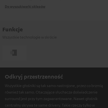
Do wyszukiwarki sklepów
Funkcje
Wszystkie technologie w skrócie
Odkryj przestrzenność
Wszystkie głośniki są tak samo nastrojone, przez co brzmią
również tak samo. Otaczające słuchacza doświadczenie
surround jest przy tym zagwarantowane. Nawet głośnik
centralny skrywa te same drivery. Takie rzeczy tylko w