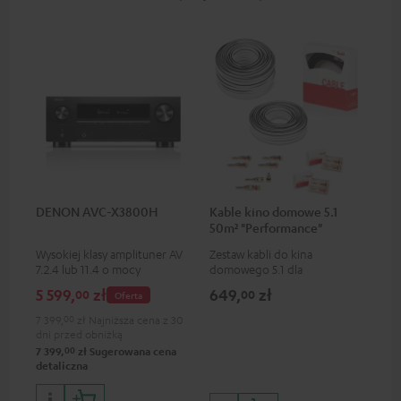
DENON AVC-X3800H
Kable kino domowe 5.1
50m² "Performance"
C4545S
Wysokiej klasy amplituner AV
Zestaw kabli do kina
7.2.4 lub 11.4 o mocy
domowego 5.1 dla
wyjściowej 180 W na każdy
pomieszczeń do 50 m²
5 599,
zł
649,
zł
00
00
Oferta
kanał
7 399,
00
zł
Najniższa cena z 30
dni przed obniżką
00
7 399,
zł
Sugerowana cena
detaliczna