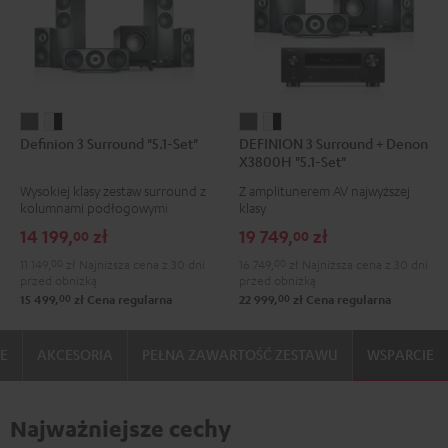
Definion
Definion
DEFINION
DEFINION
Definion 3 Surround "5.1-Set"
DEFINION 3 Surround + Denon
3
3
3
3
X3800H "5.1-Set"
Surround
Surround
Surround
Surround
Wysokiej klasy zestaw surround z
Z amplitunerem AV najwyższej
"5.1-
"5.1-
+
+
kolumnami podłogowymi
klasy
Set"
Set"
Denon
Denon
14 199,
zł
19 749,
zł
00
00
Anthracite
White/Black
X3800H
X3800H
11 149,
00
zł
Najniższa cena z 30 dni
16 749,
00
zł
Najniższa cena z 30 dni
"5.1-
"5.1-
przed obniżką
przed obniżką
Set"
Set"
00
00
15 499,
zł
Cena regularna
22 999,
zł
Cena regularna
Anthracite
White/Black
IE
AKCESORIA
PEŁNA ZAWARTOŚĆ ZESTAWU
WSPARCIE
Najważniejsze cechy