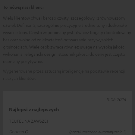
To mówią nasi klienci
Wielu klientów chwali bardzo czysty, szczegółowy i zrównoważony
dźwięk Definion 3, szczególnie precyzyjne średnie tony i doskonałe
wysokie tony. Często wspominany jest również bogaty i kontrolowany
bas oraz wolne od zniekształceń odtwarzanie przy wysokich
głośnościach. Wiele osób zwraca również uwagę na wysoką jakość
wykonania i elegancki design; stosunek jakości do ceny jest często
oceniany pozytywnie.
Wygenerowane przez sztuczną inteligencję na podstawie recenzji
naszych klientów.
11.06.2026
Najlepsi z najlepszych
TEUFEL NA ZAWSZE!
German G.
(przetłumaczone automatycznie *)