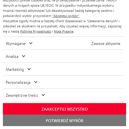
wszystkich plików cookies oraz na przekazywanie i przetwarzanie Twoich
danych w krajach spoza UE/EOG. W przypadku indywidualnego wyboru
można również aktywować lub dezaktywować każdą kategorię osobno i
potwierdzić wybór przyciskiem
"Akceptuj wybór"
.
Wszystkie zgody można w każdej chwili dopasować w "Ustawienia danych" i
odwołać ze skutkiem na przyszłość. Aby uzyskać więcej informacji, zapoznaj
się z naszą
Polityką Prywatności
i
Notą Prawną
.
Wymagane
Zawsze aktywne
Pełna zawartość zestawu
Analiza
DEFINION 3
2 × Kolumna głośnikowa DEF 3 F – White/Black
Marketing
2 × Kolce głośnikowe AC 8548 BA – Titan
Personalizacja
4 × Kolce do satelit – Titan
Zewnętrzne treści
ZAAKCEPTUJ WSZYSTKO
Rozpoc
POTWIERDŹ WYBÓR
czat