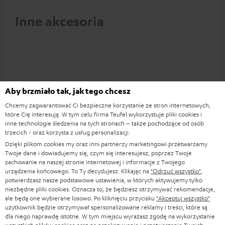
Inne akcesoria
Aby brzmiało tak, jak tego chcesz
Chcemy zagwarantować Ci bezpieczne korzystanie ze stron internetowych,
które Cię interesują. W tym celu firma Teufel wykorzystuje pliki cookies i
inne technologie śledzenia na tych stronach – także pochodzące od osób
trzecich - oraz korzysta z usług personalizacji.
Dzięki plikom cookies my oraz inni partnerzy marketingowi przetwarzamy
Yamaha R-N800A
Odtwarzacz Blu-ray
DU
Twoje dane i dowiadujemy się, czym się interesujesz, poprzez Twoje
Panasonic DP-UB154
zachowanie na naszej stronie internetowej i informacje z Twojego
Najwyższej klasy amplituner
Odtwarzacz Blu-ray Ultra HD
Got
urządzenia końcowego. To Ty decydujesz: Klikając na
"Odrzuć wszystko"
,
AV 2.1 o mocy wyjściowej 220
4K z technologią Dolby
gra
potwierdzasz nasze podstawowe ustawienia, w których aktywujemy tylko
W na kanał przy 4 omach (1
Atmos i obsługą Multi HDR
pas
niezbędne pliki cookies. Oznacza to, że będziesz otrzymywać rekomendacje,
4 799,
zł
769,
zł
1 
00
00
kHz, 0,7% THD)
oraz HDR10+ dla znakomitej
i S
ale będą one wybierane losowo. Po kliknięciu przycisku
"Akceptuj wszystko"
jakości obrazu z
użytkownik będzie otrzymywał spersonalizowane reklamy i treści, które są
realistycznymi kontrastami i
dla niego naprawdę istotne. W tym miejscu wyrażasz zgodę na wykorzystanie
kolorami