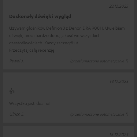
23.12.2025
Doskonały dźwięk i wygląd
Używam głośników Definion 3 z Denon DRA 900H. Uwielbiam
dźwięk, moc i bardzo dobrą jakość we wszystkich
częstotliwościach. Każdy szczegół ut
Przeczytaj całą recenzję
Pawel J.
(przetłumaczone automatycznie *)
19.12.2025
👍
Wszystko jest idealne!
Ulrich S.
(przetłumaczone automatycznie *)
18.12.2025