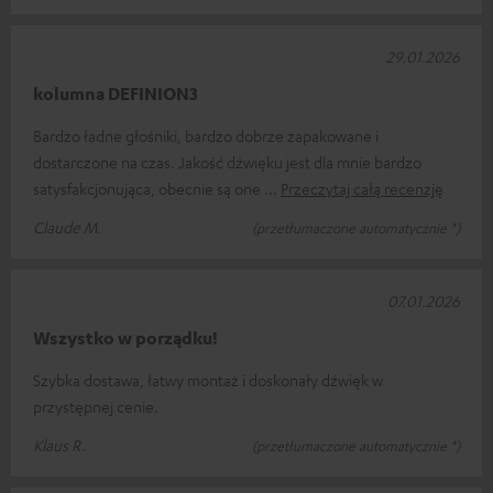
29.01.2026
kolumna DEFINION3
Bardzo ładne głośniki, bardzo dobrze zapakowane i
dostarczone na czas. Jakość dźwięku jest dla mnie bardzo
satysfakcjonująca, obecnie są one
Przeczytaj całą recenzję
Claude M.
(przetłumaczone automatycznie *)
07.01.2026
Wszystko w porządku!
Szybka dostawa, łatwy montaż i doskonały dźwięk w
przystępnej cenie.
Klaus R.
(przetłumaczone automatycznie *)