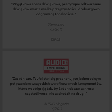
"Wyjątkowa scena dźwiękowa, precyzyjne odtwarzanie
dźwięków wraz z wielką przejrzystości i drobiazgowo
odgrywaną tonalnością."
Stereoplay
03/2015
Więcej
"Zasadniczo, Teufel stał się przekonująco jednorodnym
połączeniem wszystkich wyrafinowanych komponentów,
które współgrają tak, by żaden obszar zakresu
częstotliwości nie zachodził na drugi."
AUDIO Magazin
07/2015