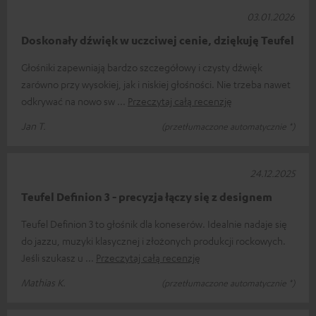
03.01.2026
Doskonały dźwięk w uczciwej cenie, dziękuję Teufel
Głośniki zapewniają bardzo szczegółowy i czysty dźwięk
zarówno przy wysokiej, jak i niskiej głośności. Nie trzeba nawet
odkrywać na nowo sw
Przeczytaj całą recenzję
Jan T.
(przetłumaczone automatycznie *)
24.12.2025
Teufel Definion 3 - precyzja łączy się z designem
Teufel Definion 3 to głośnik dla koneserów. Idealnie nadaje się
do jazzu, muzyki klasycznej i złożonych produkcji rockowych.
Jeśli szukasz u
Przeczytaj całą recenzję
Mathias K.
(przetłumaczone automatycznie *)