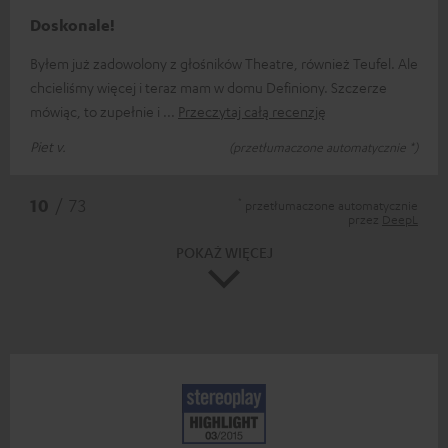
Doskonale!
Byłem już zadowolony z głośników Theatre, również Teufel. Ale
chcieliśmy więcej i teraz mam w domu Definiony. Szczerze
mówiąc, to zupełnie i
Przeczytaj całą recenzję
Piet v.
(przetłumaczone automatycznie *)
*
10
/ 73
przetłumaczone automatycznie
przez
DeepL
POKAŻ WIĘCEJ