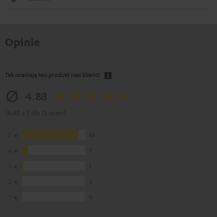
Opinie
Tak oceniają ten produkt nasi klienci
4.88
(4.88 z 5 dla 73 ocen)
5
65
4
7
3
1
2
0
1
0