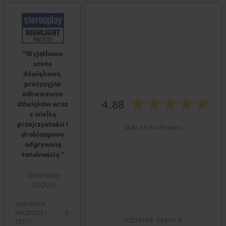
"Wyjątkowa
scena
dźwiękowa,
precyzyjne
odtwarzanie
4.88
dźwięków wraz
z wielką
przejrzystości i
(4.88 z 5 dla 73 ocen)
drobiazgowo
odgrywaną
tonalnością."
Stereoplay
03/2015
WSZYSTKIE
RECENZJE I
WSZYSTKIE OCENY
TESTY