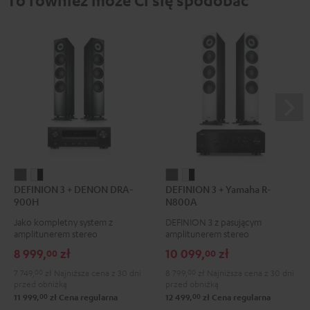
To również może Ci się spodobać
DEFINION
DEFINION
DEFINION
DEFINION
DEFINION 3 + DENON DRA-
DEFINION 3 + Yamaha R-
3
3
3
3
900H
N800A
+
+
+
+
Jako kompletny system z
DEFINION 3 z pasującym
DENON
DENON
Yamaha
Yamaha
amplitunerem stereo
amplitunerem stereo
DRA-
DRA-
R-
R-
8 999,
zł
10 099,
zł
00
00
900H
900H
N800A
N800A
7 749,
00
zł
Najniższa cena z 30 dni
8 799,
00
zł
Najniższa cena z 30 dni
Anthracite
White/Black
Anthracite
White/Black
przed obniżką
przed obniżką
00
00
11 999,
zł
Cena regularna
12 499,
zł
Cena regularna