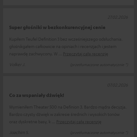
27.02.2026
Super głośniki w bezkonkurencyjnej cenie
Kupiłem Teufel Definition 3 bez wcześniejszego odsłuchania.
głośnikgałem całkowicie na opiniach i recenzjach i jestem
naprawdę zachwycony. W
Przeczytaj całą recenzję
Volker J.
(przetłumaczone automatycznie *)
07.02.2026
Co za wspaniały dźwięk!
Wymieniłem Theater 500 na Definion 3. Bardzo mądra decyzja.
Bardzo czysty dźwięk w zakresie średnich i wysokich tonów
oraz dyskretne basy, k
Przeczytaj całą recenzję
Joachim S.
(przetłumaczone automatycznie *)