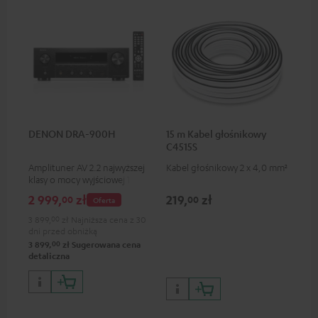
DENON DRA-900H
15 m Kabel głośnikowy
C4515S
Amplituner AV 2.2 najwyższej
Kabel głośnikowy 2 x 4,0 mm²
klasy o mocy wyjściowej 146 W
na każdy kanał przy
2 999,
zł
219,
zł
00
00
Oferta
impedancji 6 Om,odtwarzanie
przez USB, wejście
3 899,
00
zł
Najniższa cena z 30
gramofonowe phono oraz
dni przed obniżką
inne analogowe i cyfrowe
00
3 899,
zł
Sugerowana cena
wejścia, 6 wejść HDMI i jedno
detaliczna
wyjście HDMI z obsługą
następujących formatów: 8K,
3D, HDCP 2.3, HDR10+,
ARC/eARC i Dolby Vision