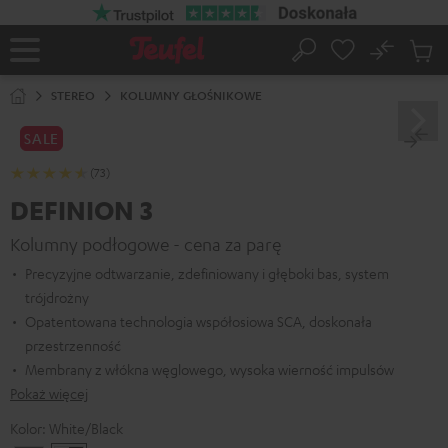
EJDŹ DO
ARTOŚCI
No
Zapi
Strona
Szukaj
Produ
główna
w
STEREO
KOLUMNY GŁOŚNIKOWE
koszy
SALE
(73)
DEFINION 3
Kolumny podłogowe - cena za parę
Precyzyjne odtwarzanie, zdefiniowany i głęboki bas, system
trójdrożny
Opatentowana technologia współosiowa SCA, doskonała
przestrzenność
Membrany z włókna węglowego, wysoka wierność impulsów
Pokaż więcej
Kolor:
White/Black