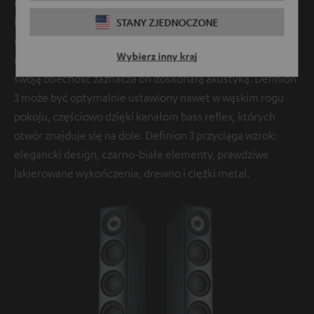
niskotonowego było uzyskanie bardzo smukłego kształtu
kolumny, który dyskretnie wpasowuje się w nowoczesne
STANY ZJEDNOCZONE
wnętrza. W dzisiejszych czasach wysokiej klasy głośnik nie
Wybierz inny kraj
musi już dominować w pomieszczeniu swoim kształtem –
swoją obecność zaznacza on doskonałą akustyką. Definion
3 może być optymalnie ustawiony nawet w wąskim rogu
pokoju, częściowo dzięki kanałom bass reflex, których
otwór znajduje się na dole. Definion 3 przyciąga wzrok:
elegancki design, czarno-białe elementy, prawdziwe
lakierowane wykończenia, drewno i ciężki metal.