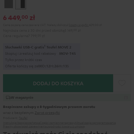
Anthracite
White/Black
6 449,
zł
00
Cena za parę cena zawiera VAT.
Należy doliczyć
koszty wysyłki
429,00 zł
Najniższa cena z 30 dni przed obniżką
5 149,
00
zł
Cena regularna
7 799,
00
zł
1
Słuchawki USB-C gratis
Teufel MOVE 2
Skopiuj i zrealizuj kod rabatowy
MOV-T4S
Tylko przez krótki czas
Oferta kończy się za
0
0
D
:
1
2
H
:
2
6
M
:
1
1
S
DODAJ DO KOSZYKA
W magazynie
Bezpieczne zakupy z 8‑tygodniowym prawem zwrotu
wraz z bezpłatnym
Zwrot przesyłki
Producent:
Teufel
Instrukcje bezpieczeństwa
Części zamienne
naprawy
Aktualizacja oprogramowania
Prawny obowiązek zapewnienia zgodności towaru z umową