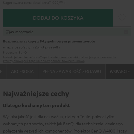
Sugerowana cena detaliczna
11 999,
00
zł
DODAJ DO KOSZYKA
W magazynie
Bezpieczne zakupy z 8‑tygodniowym prawem zwrotu
wraz z bezpłatnym
Zwrot przesyłki
Producent:
BenQ
Instrukcje bezpieczeństwa
Części zamienne
naprawy
Aktualizacja oprogramowania
Prawny obowiązek zapewnienia zgodności towaru z umową
E
AKCESORIA
PEŁNA ZAWARTOŚĆ ZESTAWU
WSPARCIE
Najważniejsze cechy
Dlatego kochamy ten produkt
Wysoka jakość jest dla nas ważna, dlatego Teufel poleca tylko
wybranych partnerów, takich jak BenQ, dla technicznie idealnego
połączenia wszystkich komponentów. Projektor BenQ W4100i łączy