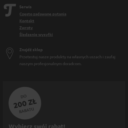
Serwis
Często zadawane pytania
Kontakt
Zwroty
Śledzenie wysyłki
Znajdź sklep
Przetestuj nasze produkty na własnych uszach i zaufaj
naszym profesjonalnym doradcom.
DO
200 ZŁ
RABATU
Z
Wybierz swój rabat!