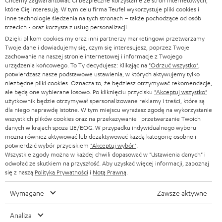
Chcemy zagwarantować Ci bezpieczne korzystanie ze stron internetowych,
SOUNDBARY
które Cię interesują. W tym celu firma Teufel wykorzystuje pliki cookies i
e
KARIERA
inne technologie śledzenia na tych stronach – także pochodzące od osób
NIEMCY
t
trzecich - oraz korzysta z usług personalizacji.
GŁOŚNIKI HIFI
KONTAKT PRASOWY
Dzięki plikom cookies my oraz inni partnerzy marketingowi przetwarzamy
t
AUSTRIA
Twoje dane i dowiadujemy się, czym się interesujesz, poprzez Twoje
SMART HOME
e
zachowanie na naszej stronie internetowej i informacje z Twojego
B2B
urządzenia końcowego. To Ty decydujesz: Klikając na
"Odrzuć wszystko"
,
r
potwierdzasz nasze podstawowe ustawienia, w których aktywujemy tylko
SZWAJCARIA
BLUETOOTH
BLOG
niezbędne pliki cookies. Oznacza to, że będziesz otrzymywać rekomendacje,
a
ale będą one wybierane losowo. Po kliknięciu przycisku
"Akceptuj wszystko"
SŁUCHAWKI
użytkownik będzie otrzymywał spersonalizowane reklamy i treści, które są
HOLANDIA
NEWSLETTER
dla niego naprawdę istotne. W tym miejscu wyrażasz zgodę na wykorzystanie
SŁUCHAWKI BLUETOOTH
wszystkich plików cookies oraz na przekazywanie i przetwarzanie Twoich
SKLEPY
danych w krajach spoza UE/EOG. W przypadku indywidualnego wyboru
BELGIA
można również aktywować lub dezaktywować każdą kategorię osobno i
WIEŻE HI-FI
KORZYŚCI
potwierdzić wybór przyciskiem
"Akceptuj wybór"
.
Wszystkie zgody można w każdej chwili dopasować w "Ustawienia danych" i
FRANCJA
GŁOŚNIKI
odwołać ze skutkiem na przyszłość. Aby uzyskać więcej informacji, zapoznaj
TEUFEL STORY
się z naszą
Polityką Prywatności
i
Notą Prawną
.
POLSKA
ULTIMA
ZARZĄD
Wymagane
Zawsze aktywne
SŁUCHAWKI DOUSZNE
HISZPANIA
TROSKA O ŚRODOWISKO
Analiza