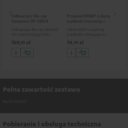
Odtwarzacz Blu-ray
Przewód HDMI® o dużej
Be
Panasonic DP-UB154
szybkości transmisji z
HD
Ethernetem
Odtwarzacz Blu-ray Ultra HD
Kabel HDMI o wysokiej
Zes
4K z technologią Dolby
prędkości obsługuje wszystkie
nad
Atmos i obsługą Multi HDR
specyfikacje 2.0, jak na
do
769,
zł
74,
zł
99
00
00
oraz HDR10+ dla znakomitej
przykład 4K 50/60p i 4K 3D
tra
jakości obrazu z
(au
realistycznymi kontrastami i
30 
kolorami
Pełna zawartość zestawu
BenQ W4100i
Pobieranie i obsługa techniczna