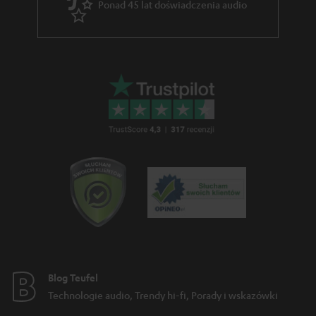
Ponad 45 lat doświadczenia audio
a
r
a
n
c
j
i
Blog Teufel
Technologie audio, Trendy hi-fi, Porady i wskazówki