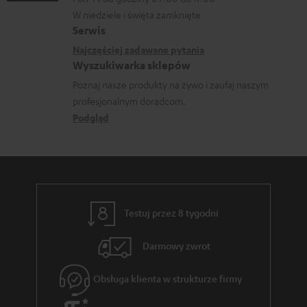
n
e
r
a
W niedziele i święta zamknięte
e
o
Serwis
a
c
k
w
Najczęściej zadawane pytania
n
j
o
Wyszukiwarka sklepów
y
i
e
n
Poznaj nasze produkty na żywo i zaufaj naszym
s
a
d
profesjonalnym doradcom.
t
y
o
Podgląd
a
ł
t
k
c
y
t
e
c
o
z
w
Testuj przez 8 tygodni
ą
e
c
Darmowy zwrot
e
Obsługa klienta w strukturze firmy
g
w