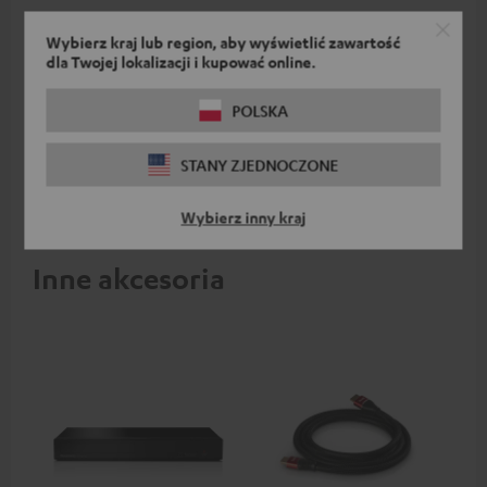
Przewód HDMI® o dużej
Wybierz kraj lub region, aby wyświetlić zawartość
szybkości transmisji z
dla Twojej lokalizacji i kupować online.
Ethernetem
Kabel HDMI o wysokiej
prędkości obsługuje wszystkie
POLSKA
specyfikacje 2.0, jak na
74,
zł
00
przykład 4K 50/60p i 4K 3D
STANY ZJEDNOCZONE
Wybierz inny kraj
Inne akcesoria