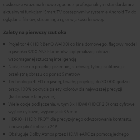
doskonałe wrażenia kinowe zgodne z profesjonalnymi standardami z
aktualnymi funkcjami Smart TV dostępnymi w systemie Android TV do
oglądania filmów, streamingu i gier w jakości kinowej.
Zalety na pierwszy rzut oka
Projektor 4K HDR BenQ W4100i do kina domowego, flagowy model
o jasności 3200 ANSI-lumenów i optymalizacji obrazu
wspomaganej sztuczną inteligencją
Nadaje się do projekcji przedniej, stołowej, tylnej i sufitowej z
przekątną obrazu do ponad 5 metrów
Technologia 4LED do jasnej, trwałej projekcji, do 30 000 godzin
pracy, 100% pokrycia palety kolorów dla najwyższej precyzji
(kalibrowane fabrycznie)
Wiele opcje podłączenia, w tym 3 x HDMI (HDCP 2.3) oraz cyfrowe
wyjście cyfrowe, wyjście jack 3,5 mm
HDR10+ i HDR-PRO™ dla precyzyjnego odwzorowania kontrastu,
kinowa jakość obrazu 24P
Obsługuje Dolby Atmos przez HDMI eARC za pomocą jednego