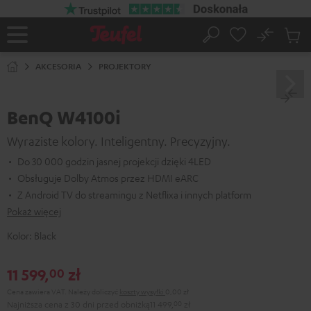
EJDŹ DO
ARTOŚCI
No
Zapi
Strona
Szukaj
Produ
główna
w
AKCESORIA
PROJEKTORY
koszy
BenQ W4100i
Wyraziste kolory. Inteligentny. Precyzyjny.
Do 30 000 godzin jasnej projekcji dzięki 4LED
Obsługuje Dolby Atmos przez HDMI eARC
Z Android TV do streamingu z Netflixa i innych platform
Pokaż więcej
Kolor:
Black
11 599,
zł
00
Cena zawiera VAT.
Należy doliczyć
koszty wysyłki
0,00 zł
Najniższa cena z 30 dni przed obniżką
11 499,
00
zł