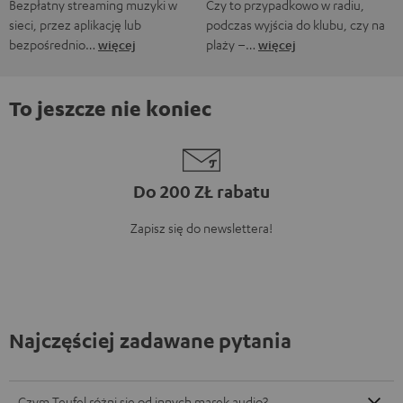
Bezpłatny streaming muzyki w
Czy to przypadkowo w radiu,
sieci, przez aplikację lub
podczas wyjścia do klubu, czy na
bezpośrednio…
więcej
plaży –…
więcej
To jeszcze nie koniec
Do 200 ZŁ rabatu
Zapisz się do newslettera!
Najczęściej zadawane pytania
Czym Teufel różni się od innych marek audio?