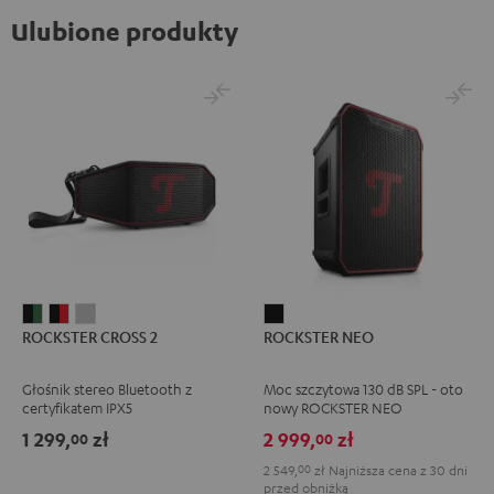
Ulubione produkty
ROCKSTER
ROCKSTER
ROCKSTER
ROCKSTER
ROCKSTER CROSS 2
ROCKSTER NEO
CROSS
CROSS
CROSS
NEO
2
2
2
Black
Głośnik stereo Bluetooth z
Moc szczytowa 130 dB SPL - oto
Black
Black
Light
certyfikatem IPX5
nowy ROCKSTER NEO
&
&
Gray
1 299,
zł
2 999,
zł
00
00
Green
Red
2 549,
00
zł
Najniższa cena z 30 dni
przed obniżką