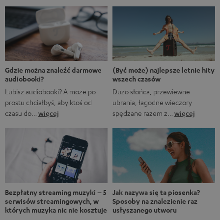
zestawienie nie jest aluzją do animowanego serialu
Marvela A gdyby…?, w którym rozgrywane są
alternatywne historie z FUM. Oczywiście fani Marvela
natychmiast rozpoznają, że pierwsze trzy tytuły to filmy
Marvela, podczas gdy ostatnie to tytuły obecnych lub
nadchodzących seriali. […]
(Być może) najlepsze letnie hity
Gdzie można znaleźć darmowe
wszech czasów
audiobooki?
Dużo słońca, przewiewne
Lubisz audiobooki? A może po
ubrania, łagodne wieczory
prostu chciałbyś, aby ktoś od
spędzane razem z…
więcej
czasu do…
więcej
Bezpłatny streaming muzyki – 5
Jak nazywa się ta piosenka?
serwisów streamingowych, w
Sposoby na znalezienie raz
których muzyka nic nie kosztuje
usłyszanego utworu