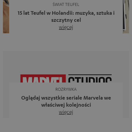
ŚWIAT TEUFEL
15 lat Teufel w Holandii: muzyka, sztuka i
szczytny cel
więcej
Piętnaście lat działalności firmy Teufel w Holandii oraz 10.
rocznica powstania naszego bloga. Dwa wspaniałe
kamienie milowe, z których jesteśmy dumni. Jednak
zamiast tylko spoglądać wstecz, chcieliśmy przede
wszystkim zrobić coś, co odzwierciedla to, co
reprezentuje firma Teufel: uczcić siłę dźwięku i
jednocześnie dać coś od siebie. Muzyka ma przecież o
wiele większe znaczenie niż […]
ROZRYWKA
Oglądaj wszystkie seriale Marvela we
właściwej kolejności
więcej
Iron Man, Doktor Strange, Czarna Wdowa kontra Ms
Marvel, Loki, Mecenas She-Hulk i Daredevil. Nie, to