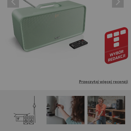
oznacza wyrażenie zgody na wyświetlanie treści
zewnętrznych. Oznacza to, że dane osobowe mogą być
przesyłane do platform osób trzecich. Więcej informacji
na ten temat można znaleźć w naszej polityce
prywatności.
Przeczytaj więcej recenzji