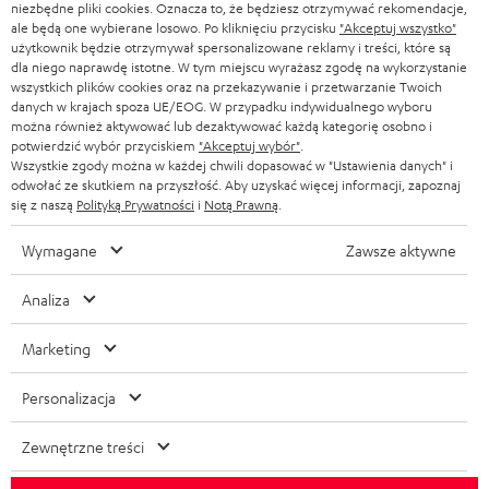
niezbędne pliki cookies. Oznacza to, że będziesz otrzymywać rekomendacje,
ale będą one wybierane losowo. Po kliknięciu przycisku
"Akceptuj wszystko"
użytkownik będzie otrzymywał spersonalizowane reklamy i treści, które są
dla niego naprawdę istotne. W tym miejscu wyrażasz zgodę na wykorzystanie
wszystkich plików cookies oraz na przekazywanie i przetwarzanie Twoich
danych w krajach spoza UE/EOG. W przypadku indywidualnego wyboru
można również aktywować lub dezaktywować każdą kategorię osobno i
potwierdzić wybór przyciskiem
"Akceptuj wybór"
.
Wszystkie zgody można w każdej chwili dopasować w "Ustawienia danych" i
odwołać ze skutkiem na przyszłość. Aby uzyskać więcej informacji, zapoznaj
się z naszą
Polityką Prywatności
i
Notą Prawną
.
Wymagane
Zawsze aktywne
Analiza
Marketing
Personalizacja
Zewnętrzne treści