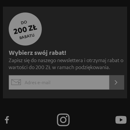
DO
200 ZŁ
RABATU
Z
Wybierz swój rabat!
Zapisz się do naszego newslettera i otrzymaj rabat o
a
wartości do 200 ZŁ w ramach podziękowania.
p
i
REJES
EMAIL
s
WIDGET
z
s
i
ę