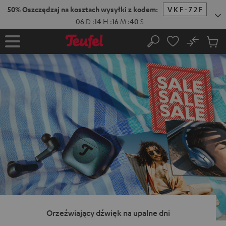
EJDŹ DO
ARTOŚCI
No
Zapi
Strona
Szukaj
Produ
główna
w
koszy
Orzeźwiający dźwięk na upalne dni