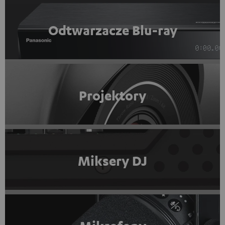
Odtwarzacze Blu-ray
Projektory
Miksery DJ