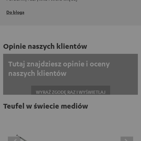
Do bloga
Opinie naszych klientów
Tutaj znajdziesz opinie i oceny
naszych klientów
WYRAŹ ZGODĘ RAZ I WYŚWIETLAJ
Teufel w świecie mediów
Zawsze wyświetlać treści zewnętrzne? Włącz tę opcję w ustawieniach
danych
Opinie na platformie Trustpilot są treściami
zewnętrznymi. Zawartość zewnętrzną można wyświetlić
tutaj za pomocą jednego kliknięcia. Kliknięcie na treść